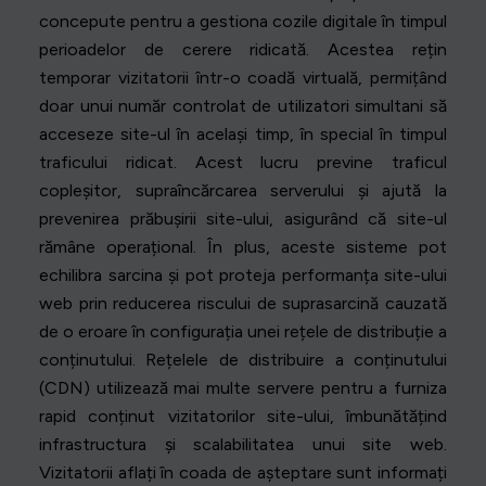
concepute pentru a gestiona cozile digitale în timpul
perioadelor de cerere ridicată. Acestea rețin
temporar vizitatorii într-o coadă virtuală, permițând
doar unui număr controlat de utilizatori simultani să
acceseze site-ul în același timp, în special în timpul
traficului ridicat. Acest lucru previne traficul
copleșitor, supraîncărcarea serverului și ajută la
prevenirea prăbușirii site-ului, asigurând că site-ul
rămâne operațional. În plus, aceste sisteme pot
echilibra sarcina și pot proteja performanța site-ului
web prin reducerea riscului de suprasarcină cauzată
de o eroare în configurația unei rețele de distribuție a
conținutului. Rețelele de distribuire a conținutului
(CDN) utilizează mai multe servere pentru a furniza
rapid conținut vizitatorilor site-ului, îmbunătățind
infrastructura și scalabilitatea unui site web.
Vizitatorii aflați în coada de așteptare sunt informați