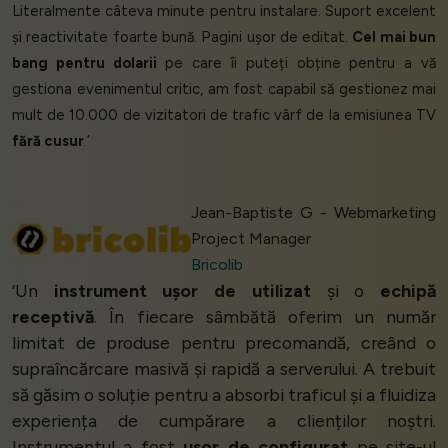
Literalmente câteva minute pentru instalare. Suport excelent
și reactivitate foarte bună. Pagini ușor de editat.
Cel mai bun
bang pentru dolarii
pe care îi puteți obține pentru a vă
gestiona evenimentul critic, am fost capabil să gestionez mai
mult de 10.000 de vizitatori de trafic vârf de la emisiunea TV
fără cusur
.’
Jean-Baptiste G - Webmarketing
Project Manager
Bricolib
‘Un
instrument ușor de utilizat
și o
echipă
receptivă
. În fiecare sâmbătă oferim un număr
limitat de produse pentru precomandă, creând o
supraîncărcare masivă și rapidă a serverului. A trebuit
să găsim o soluție pentru a absorbi traficul și a fluidiza
experiența de cumpărare a clienților noștri.
Instrumentul a fost
ușor de configurat
pe site-ul