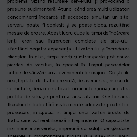
problema, vizând resursele serverului și provocând o
presiune suplimentară. Atunci când prea mulți utilizatori
concomitenți încearcă să acceseze simultan un site,
serverul poate fi copleșit și se poate bloca, rezultând
mesaje de eroare. Acest lucru duce la timpi de încărcare
lenți, erori sau întreruperi complete ale site-ului,
afectând negativ experiența utilizatorului și încrederea
clienților. În plus, timpii morți și întreruperile pot cauza
pierderi de venituri, în special în timpul perioadelor
critice de vânzări sau al evenimentelor majore. Creșterile
neașteptate de trafic prezintă, de asemenea, riscuri de
securitate, deoarece utilizatorii rău intenționați ar putea
profita de situație pentru a lansa atacuri. Gestionarea
fluxului de trafic fără instrumente adecvate poate fi o
provocare, în special în timpul unor vârfuri bruște de
trafic care vulnerabilizează întreprinderile. O capacitate
mai mare a serverelor, împreună cu soluții de găzduire
scalabile și monitorizarea proactivă a site-urilor web,