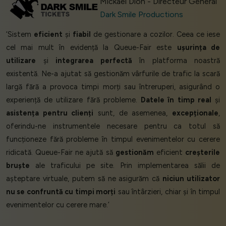
Mickaël Dion - Directeur Général
Dark Smile Productions
‘Sistem
eficient
și
fiabil
de gestionare a cozilor. Ceea ce iese
cel mai mult în evidență la Queue-Fair este
ușurința de
utilizare
și
integrarea perfectă
în platforma noastră
existentă. Ne-a ajutat să gestionăm vârfurile de trafic la scară
largă fără a provoca timpi morți sau întreruperi, asigurând o
experiență de utilizare fără probleme.
Datele în timp real
și
asistența pentru clienți
sunt, de asemenea,
excepționale
,
oferindu-ne instrumentele necesare pentru ca totul să
funcționeze fără probleme în timpul evenimentelor cu cerere
ridicată. Queue-Fair ne ajută să
gestionăm
eficient
creșterile
bruște
ale traficului pe site. Prin implementarea sălii de
așteptare virtuale, putem să ne asigurăm că
niciun utilizator
nu se confruntă cu timpi morți
sau întârzieri, chiar și în timpul
evenimentelor cu cerere mare.’