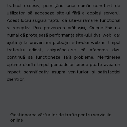
traficul excesiv, permițând unui număr constant de
utilizatori să acceseze site-ul fără a copleși serverul.
Acest lucru asigură faptul că site-ul rămâne funcțional
și receptiv. Prin prevenirea prăbușirii, Queue-Fair nu
numai că protejează performanța site-ului dvs. web, dar
ajută și la prevenirea prăbușirii site-ului web în timpul
traficului ridicat, asigurându-se că afacerea dvs.
continuă să funcționeze fără probleme. Menținerea
uptime-ului în timpul perioadelor critice poate avea un
impact semnificativ asupra veniturilor și satisfacției
clienților.
Gestionarea vârfurilor de trafic pentru serviciile
online