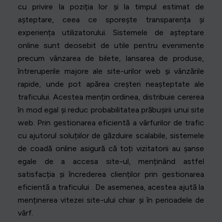
cu privire la poziția lor și la timpul estimat de
așteptare, ceea ce sporește transparența și
experiența utilizatorului. Sistemele de așteptare
online sunt deosebit de utile pentru evenimente
precum vânzarea de bilete, lansarea de produse,
întreruperile majore ale site-urilor web și vânzările
rapide, unde pot apărea creșteri neașteptate ale
traficului. Acestea mențin ordinea, distribuie cererea
în mod egal și reduc probabilitatea prăbușirii unui site
web. Prin gestionarea eficientă a vârfurilor de trafic
cu ajutorul soluțiilor de găzduire scalabile, sistemele
de coadă online asigură că toți vizitatorii au șanse
egale de a accesa site-ul, menținând astfel
satisfacția și încrederea clienților prin gestionarea
eficientă a traficului . De asemenea, acestea ajută la
menținerea vitezei site-ului chiar și în perioadele de
vârf.