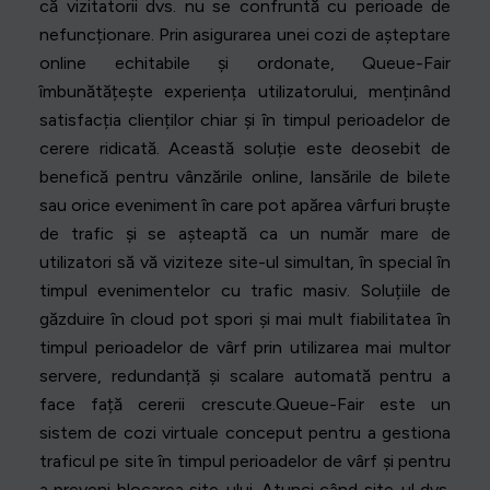
că vizitatorii dvs. nu se confruntă cu perioade de
nefuncționare. Prin asigurarea unei cozi de așteptare
online echitabile și ordonate, Queue-Fair
îmbunătățește experiența utilizatorului, menținând
satisfacția clienților chiar și în timpul perioadelor de
cerere ridicată. Această soluție este deosebit de
benefică pentru vânzările online, lansările de bilete
sau orice eveniment în care pot apărea vârfuri bruște
de trafic și se așteaptă ca un număr mare de
utilizatori să vă viziteze site-ul simultan, în special în
timpul evenimentelor cu trafic masiv. Soluțiile de
găzduire în cloud pot spori și mai mult fiabilitatea în
timpul perioadelor de vârf prin utilizarea mai multor
servere, redundanță și scalare automată pentru a
face față cererii crescute.Queue-Fair este un
sistem de cozi virtuale conceput pentru a gestiona
traficul pe site în timpul perioadelor de vârf și pentru
a preveni blocarea site-ului. Atunci când site-ul dvs.