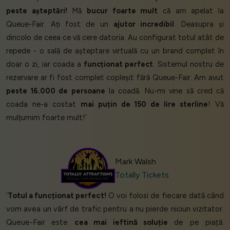
peste așteptări!
Mă
bucur foarte mult
că am apelat la
Queue-Fair. Ați fost de un
ajutor incredibil
. Deasupra și
dincolo de ceea ce vă cere datoria. Au configurat totul atât de
repede - o sală de așteptare virtuală cu un brand complet în
doar o zi, iar coada a
funcționat perfect
. Sistemul nostru de
rezervare ar fi fost complet copleșit fără Queue-Fair. Am avut
peste 16.000 de persoane
la coadă. Nu-mi vine să cred că
coada ne-a costat
mai puțin de 150 de lire sterline
! Vă
mulțumim foarte mult!’
Mark Walsh
Totally Tickets
‘
Totul a funcționat perfect!
O voi folosi de fiecare dată când
vom avea un vârf de trafic pentru a nu pierde niciun vizitator.
Queue-Fair este
cea mai ieftină soluție
de pe piață.