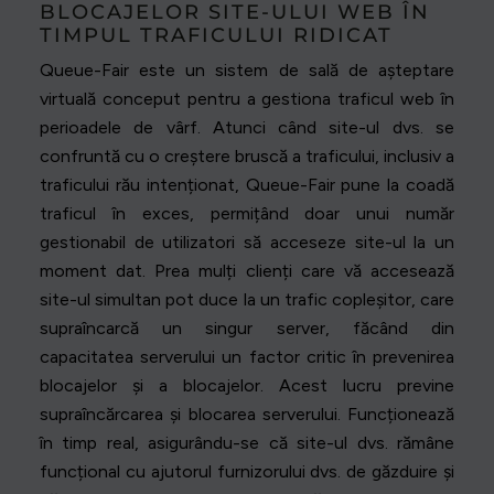
BLOCAJELOR SITE-ULUI WEB ÎN
TIMPUL TRAFICULUI RIDICAT
Queue-Fair este un sistem de sală de așteptare
virtuală conceput pentru a gestiona traficul web în
perioadele de vârf. Atunci când site-ul dvs. se
confruntă cu o creștere bruscă a traficului, inclusiv a
traficului rău intenționat, Queue-Fair pune la coadă
traficul în exces, permițând doar unui număr
gestionabil de utilizatori să acceseze site-ul la un
moment dat. Prea mulți clienți care vă accesează
site-ul simultan pot duce la un trafic copleșitor, care
supraîncarcă un singur server, făcând din
capacitatea serverului un factor critic în prevenirea
blocajelor și a blocajelor. Acest lucru previne
supraîncărcarea și blocarea serverului. Funcționează
în timp real, asigurându-se că site-ul dvs. rămâne
funcțional cu ajutorul furnizorului dvs. de găzduire și