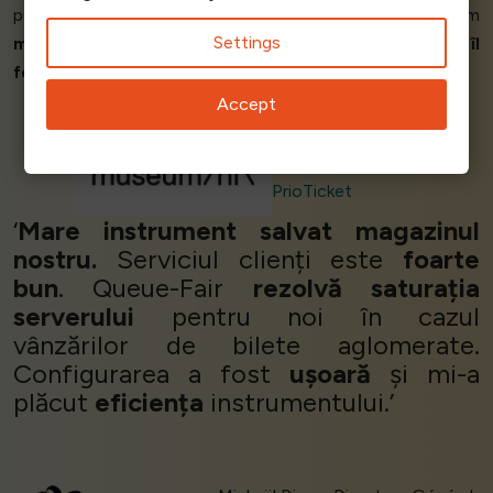
pune oamenii la coadă la un
preț competitiv
. Suntem
Settings
mulțumiți
de sistemul Queue-Fair și vom
continua să îl
folosim
în timpul evenimentelor viitoare.’
Accept
Raoul Van Workom
PrioTicket
‘
Mare instrument salvat magazinul
nostru.
Serviciul clienți este
foarte
bun
. Queue-Fair
rezolvă saturația
serverului
pentru noi în cazul
vânzărilor de bilete aglomerate.
Configurarea a fost
ușoară
și mi-a
plăcut
eficiența
instrumentului.’