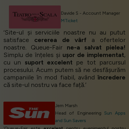
Davide S - Account Manager
MTicket
‘Site-ul și serviciile noastre nu au putut
satisface
cererea de vârf
a ofertelor
noastre. Queue-Fair
ne-a salvat pielea!
Simplu de înțeles și
ușor de implementat
,
cu un
suport excelent
pe tot parcursul
procesului. Acum putem să ne desfășurăm
campaniile în mod fiabil, având
încredere
că site-ul nostru va face față.’
Jem Marsh
Head of Engineering
Sun Apps
and Sun Savers
‘Queue-Fair este
excelent
pentru evenimentul nostru