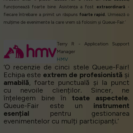
funcționează foarte bine. Asistența a fost
extraordinară
-
fiecare întrebare a primit un răspuns
foarte rapid.
Urmează o
mulțime de evenimente la care vrem să folosim și Queue-Fair.’
Terry R - Application Support
Manager
HMV
‘O recenzie de cinci stele Queue-Fair!
Echipa este
extrem de profesionistă
și
amabilă
, foarte punctuală și la punct
cu nevoile clienților. Sincer, ne
înțelegem bine în
toate aspectele
.
Queue-Fair este un
instrument
esențial
pentru gestionarea
evenimentelor cu mulți participanți.’