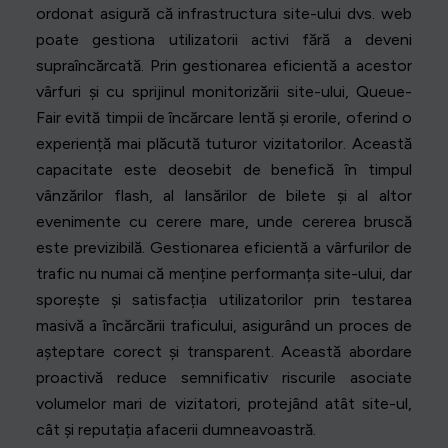
ordonat asigură că infrastructura site-ului dvs. web
poate gestiona utilizatorii activi fără a deveni
supraîncărcată. Prin gestionarea eficientă a acestor
vârfuri și cu sprijinul monitorizării site-ului, Queue-
Fair evită timpii de încărcare lentă și erorile, oferind o
experiență mai plăcută tuturor vizitatorilor. Această
capacitate este deosebit de benefică în timpul
vânzărilor flash, al lansărilor de bilete și al altor
evenimente cu cerere mare, unde cererea bruscă
este previzibilă. Gestionarea eficientă a vârfurilor de
trafic nu numai că menține performanța site-ului, dar
sporește și satisfacția utilizatorilor prin testarea
masivă a încărcării traficului, asigurând un proces de
așteptare corect și transparent. Această abordare
proactivă reduce semnificativ riscurile asociate
volumelor mari de vizitatori, protejând atât site-ul,
cât și reputația afacerii dumneavoastră.