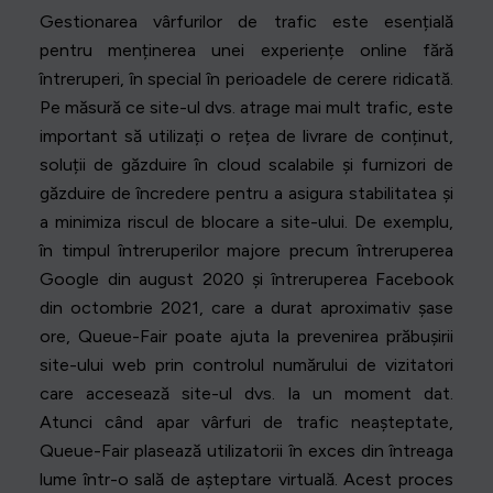
Gestionarea vârfurilor de trafic este esențială
pentru menținerea unei experiențe online fără
întreruperi, în special în perioadele de cerere ridicată.
Pe măsură ce site-ul dvs. atrage mai mult trafic, este
important să utilizați o rețea de livrare de conținut,
soluții de găzduire în cloud scalabile și furnizori de
găzduire de încredere pentru a asigura stabilitatea și
a minimiza riscul de blocare a site-ului. De exemplu,
în timpul întreruperilor majore precum întreruperea
Google din august 2020 și întreruperea Facebook
din octombrie 2021, care a durat aproximativ șase
ore, Queue-Fair poate ajuta la prevenirea prăbușirii
site-ului web prin controlul numărului de vizitatori
care accesează site-ul dvs. la un moment dat.
Atunci când apar vârfuri de trafic neașteptate,
Queue-Fair plasează utilizatorii în exces din întreaga
lume într-o sală de așteptare virtuală. Acest proces