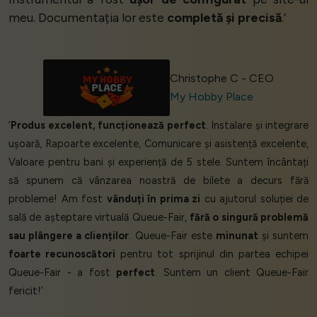
meu. Documentația lor este
completă și precisă
.’
Christophe C - CEO
My Hobby Place
‘
Produs excelent, funcționează perfect
. Instalare și integrare
ușoară, Rapoarte excelente, Comunicare și asistență excelente,
Valoare pentru bani și experiență de 5 stele. Suntem încântați
să spunem că vânzarea noastră de bilete a decurs fără
probleme! Am fost
vânduți în prima zi
cu ajutorul soluției de
sală de așteptare virtuală Queue-Fair,
fără o singură problemă
sau plângere a clienților
. Queue-Fair este
minunat
și suntem
foarte recunoscători
pentru tot sprijinul din partea echipei
Queue-Fair - a fost
perfect
. Suntem un client Queue-Fair
fericit!’