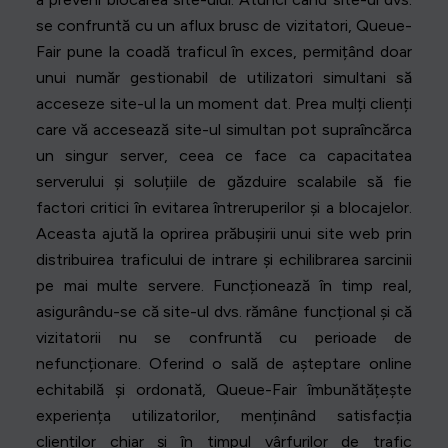
se confruntă cu un aflux brusc de vizitatori, Queue-
Fair pune la coadă traficul în exces, permițând doar
unui număr gestionabil de utilizatori simultani să
acceseze site-ul la un moment dat. Prea mulți clienți
care vă accesează site-ul simultan pot supraîncărca
un singur server, ceea ce face ca capacitatea
serverului și soluțiile de găzduire scalabile să fie
factori critici în evitarea întreruperilor și a blocajelor.
Aceasta ajută la oprirea prăbușirii unui site web prin
distribuirea traficului de intrare și echilibrarea sarcinii
pe mai multe servere. Funcționează în timp real,
asigurându-se că site-ul dvs. rămâne funcțional și că
vizitatorii nu se confruntă cu perioade de
nefuncționare. Oferind o sală de așteptare online
echitabilă și ordonată, Queue-Fair îmbunătățește
experiența utilizatorilor, menținând satisfacția
clienților chiar și în timpul vârfurilor de trafic