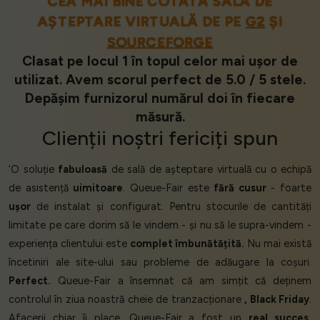
CEA MAI BINE COTATĂ SALĂ DE
AȘTEPTARE VIRTUALĂ DE PE
G2
ȘI
SOURCEFORGE
Clasat pe locul 1 în topul celor mai ușor de
utilizat. Avem scorul perfect de 5.0 / 5 stele.
Depășim furnizorul numărul doi în fiecare
măsură.
Clienții
noștri
fericiți
spun
‘O soluție
fabuloasă
de sală de așteptare virtuală cu o echipă
de asistență
uimitoare
. Queue-Fair este
fără cusur
- foarte
ușor
de instalat și configurat. Pentru stocurile de cantități
limitate pe care dorim să le vindem - și nu să le supra-vindem -
experiența clientului este
complet îmbunătățită.
Nu mai există
încetiniri ale site-ului sau probleme de adăugare la coșuri.
Perfect.
Queue-Fair a însemnat că am simțit că deținem
controlul în ziua noastră cheie de tranzacționare
, Black Friday
.
Afacerii chiar îi place. Queue-Fair a fost un
real succes,