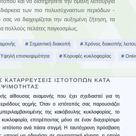
οτόπου και να διατηρήσετε την ομαλή λειτουργία
 διάρκεια των πιο πολυσύχναστων περιόδων -
 σας να διαχειρίζεται την αυξημένη ζήτηση, τα
ρα πολλούς πελάτες παγκοσμίως.
ναμονής
# Σημαντική διακοπή
# Χρόνος διακοπής λειτο
 Υψηλή επισκεψιμότητα
# Κορυφές κυκλοφορίας
# Onli
Σ ΚΑΤΑΡΡΕΎΣΕΙΣ ΙΣΤΌΤΟΠΩΝ ΚΑΤΆ
ΕΨΙΜΌΤΗΤΑΣ
ικής αίθουσας αναμονής που έχει σχεδιαστεί για τη
περιόδους αιχμής. Όταν ο ιστότοπός σας παρουσιάζει
υμπεριλαμβανομένης της κακόβουλης κυκλοφορίας, το
 κυκλοφορία, επιτρέποντας μόνο σε έναν διαχειρίσιμο
 ιστότοπο ανά πάσα στιγμή. Η ταυτόχρονη πρόσβαση
μπορεί να οδηγήσει σε συντριπτική κίνηση, η οποία