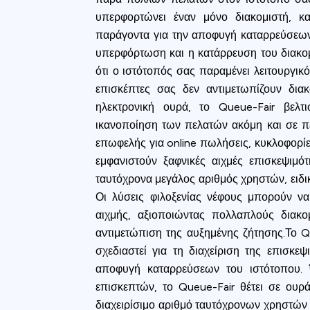
υπερφορτώνει έναν μόνο διακομιστή, κα
παράγοντα για την αποφυγή καταρρεύσεων
υπερφόρτωση και η κατάρρευση του διακομι
ότι ο ιστότοπός σας παραμένει λειτουργικό
επισκέπτες σας δεν αντιμετωπίζουν διακ
ηλεκτρονική ουρά, το Queue-Fair βελτ
ικανοποίηση των πελατών ακόμη και σε πε
επωφελής για online πωλήσεις, κυκλοφορί
εμφανιστούν ξαφνικές αιχμές επισκεψιμότ
ταυτόχρονα μεγάλος αριθμός χρηστών, ειδι
Οι λύσεις φιλοξενίας νέφους μπορούν να
αιχμής, αξιοποιώντας πολλαπλούς διακο
αντιμετώπιση της αυξημένης ζήτησης.Το Qu
σχεδιαστεί για τη διαχείριση της επισκε
Cookies & 
αποφυγή καταρρεύσεων του ιστότοπου. 
επισκεπτών, το Queue-Fair θέτει σε ουρ
Queue-Fair.c
διαχειρίσιμο αριθμό ταυτόχρονων χρηστών