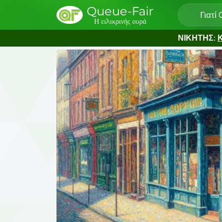
Queue-Fair
Γιατί
Η ειλικρινής ουρά
ΝΙΚΗΤΗΣ:
Κ