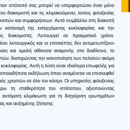
ookie usage or use settings to manage categories individually.
ον ιστότοπό σας μπορεί να υπερφορτώσει έναν μόνο
ου διακομιστή και τις κλιμακούμενες λύσεις φιλοξενίας
Settings
Accept
ακοπών και συμφορήσεων. Αυτό συμβάλλει στη διακοπή
ν κατανομή της εισερχόμενης κυκλοφορίας και την
 διακομιστές. Λειτουργεί σε πραγματικό χρόνο,
νει λειτουργικός και οι επισκέπτες δεν αντιμετωπίζουν
ίκαιη και ομαλή αίθουσα αναμονής στο διαδίκτυο, το
ηστών, διατηρώντας την ικανοποίηση των πελατών ακόμη
κυκλοφορίας. Αυτή η λύση είναι ιδιαίτερα επωφελής για
ή οποιαδήποτε εκδήλωση όπου αναμένεται να επισκεφθεί
μός χρηστών σε όλο τον κόσμο. Οι υπηρεσίες φιλοξενίας
ρω τη σταθερότητα του ιστότοπου, αξιοποιώντας
ι αυτόματη κλιμάκωση για τη διαχείριση ερωτημάτων
ς και αυξημένης ζήτησης.