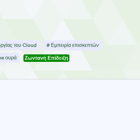
υργίας του Cloud
# Εμπειρία επισκεπτών
ne ουρά
Ζωντανή Επίδειξη