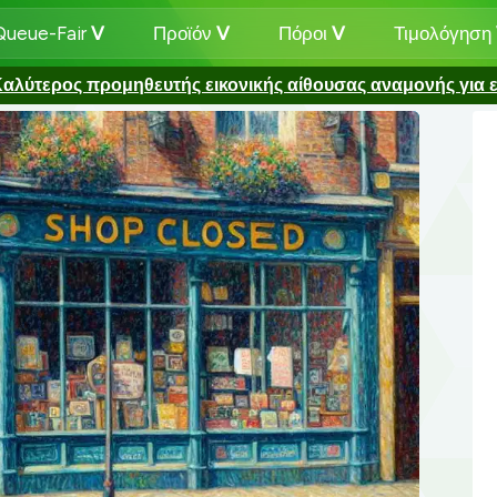
 Queue-Fair
Προϊόν
Πόροι
Τιμολόγηση
αλύτερος προμηθευτής εικονικής αίθουσας αναμονής για ε