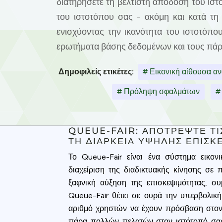
διατηρήσετε τη βέλτιστη απόδοση του ιστ
του ιστοτόπου σας - ακόμη και κατά τη
ενισχύοντας την ικανότητα του ιστοτόπου
ερωτήματα βάσης δεδομένων και τους πά
Δημοφιλείς ετικέτες:
# Εικονική αίθουσα α
# Πρόληψη σφαλμάτων
#
QUEUE-FAIR: ΑΠΟΤΡΈΨΤΕ ΤΙ
ΤΗ ΔΙΆΡΚΕΙΑ ΥΨΗΛΉΣ ΕΠΙΣΚ
Το Queue-Fair είναι ένα σύστημα εικον
διαχείριση της διαδικτυακής κίνησης σε 
ξαφνική αύξηση της επισκεψιμότητας, σ
Queue-Fair θέτει σε ουρά την υπερβολική
αριθμό χρηστών να έχουν πρόσβαση στον
πάρα πολλών πελατών στον ιστότοπό σας 