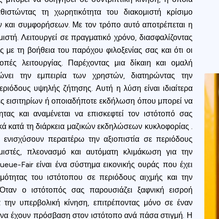
θιστώντας τη χωρητικότητα του διακομιστή κρίσιμο
 και συμφορήσεων. Με τον τρόπο αυτό αποτρέπεται η
στή. Λειτουργεί σε πραγματικό χρόνο, διασφαλίζοντας
ς με τη βοήθεια του παρόχου φιλοξενίας σας και ότι οι
οπές λειτουργίας. Παρέχοντας μια δίκαιη και ομαλή
ιώνει την εμπειρία των χρηστών, διατηρώντας την
ριόδους υψηλής ζήτησης. Αυτή η λύση είναι ιδιαίτερα
ες εισιτηρίων ή οποιαδήποτε εκδήλωση όπου μπορεί να
ητας και αναμένεται να επισκεφτεί τον ιστότοπό σας
κά κατά τη διάρκεια μαζικών εκδηλώσεων κυκλοφορίας .
 ενισχύσουν περαιτέρω την αξιοπιστία σε περιόδους
μιστές, πλεονασμό και αυτόματη κλιμάκωση για την
eue-Fair είναι ένα σύστημα εικονικής ουράς που έχει
ψιμότητας του ιστότοπου σε περιόδους αιχμής και την
Privacy
Όταν ο ιστότοπός σας παρουσιάζει ξαφνική εισροή
ά την υπερβολική κίνηση, επιτρέποντας μόνο σε έναν
om uses cookies to provide content and improve your experi
 να έχουν πρόσβαση στον ιστότοπο ανά πάσα στιγμή. Η