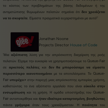
το κόστος των προβλημάτων της βάσης δεδομένων ή της
αντιμετώπισης θυμωμένων πελατών σημαίνει ότι
δεν χρειάζεται
να το σκεφτείτε
. Είμαστε πραγματικά ευχαριστημένοι με αυτό!’
Jonathan Noone
Projects Director
House of Code
‘Μια
αξιόπιστη
λύση για την απρόσκοπτη διαχείριση της ροής
πελατών. Είχαμε την ευκαιρία να χρησιμοποιήσουμε το Queue-Fair
σε
αρκετούς πελάτες
και
δεν θα μπορούσαμε να είμαστε
περισσότερο ικανοποιημένοι
με τα αποτελέσματα. Το Queue-
Fair
υπερέχει>
στην παροχή μιας απρόσκοπτης εμπειρίας χρήστη,
καθιστώντας το ένα αξιόπιστο εργαλείο που είναι
εύκολο στην
ενσωμάτωση
και τη χρήση. Η ομάδα υποστήριξης του Queue-
Fair ανταποκρίθηκε και
ήταν ιδιαίτερα καταρτισμένη
,
βοηθώντας
πάντα
γρήγορα
όταν τους χρειαζόμασταν. Η
ποιότητα
του