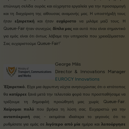
επώνυμη σελίδα ουράς και εύχρηστα εργαλεία για την προσαρμογή
και τη διαχείριση της αίθουσας αναμονής μας. Η υποστήριξή τους
ήταν
εξαιρετική
και ήταν
ευχάριστο
να μιλάμε μαζί τους. Η
Queue-Fair ήταν συνεχώς
δίπλα μας
και αυτό που είναι σημαντικό
για εμάς είναι ότι όντως λάβαμε την υπηρεσία που χρειαζόμασταν.
Σας ευχαριστούμε Queue-Fair!’
George Milis
Director & Innovations Manager
EUROCY Innovations
‘
Εξαιρετικό.
Είχα μια άγρυπνη νύχτα ανησυχώντας ότι ο ιστότοπος
θα
κατέρρεε
ξανά μετά την τελευταία φορά που προσπαθήσαμε να
τρέξουμε τη δημοφιλή προώθησή μας χωρίς Queue-Fair.
Χαίρομαι πολύ
που βρήκα τη λύση σας. Ευχαριστώ για την
ανταπόκρισή
σας - εκτιμάται ιδιαίτερα το γεγονός ότι το
ρυθμίσατε για εμάς σε
λιγότερο από μία
ημέρα και
λειτούργησε