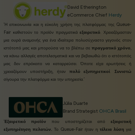
David Etherington
eCommerce Chief
Herdy
‘Η επικοινωνία και η εύκολη χρήση της πλατφόρμας της Queue-
Fair καθιστούν το προϊόν πραγματικά
εξαιρετικό
. Χρειαζόμασταν
μια ουρά αναμονής για ένα ιδιαίτερα πολυσύχναστο γεγονός στον
ιστότοπό μας και μπορούσα να το βλέπω σε
πραγματικό χρόνο
,
να κάνω αλλαγές αποτελεσματικά και να βεβαιωθώ ότι ο ιστότοπός
μας δεν επρόκειτο να καταρρεύσει. Όποτε είχα ερωτήσεις ή
χρειαζόμουν υποστήριξη, ήταν
πολύ εξυπηρετικοί
.
Συνιστώ
σίγουρα την πλατφόρμα και την υπηρεσία.’
Júlia Duarte
Brand Strategist
OHCA Brasil
‘
Εξαιρετικό προϊόν
που υποστηρίζεται από
εξαιρετική
εξυπηρέτηση πελατών.
Το Queue-Fair ήταν η
τέλεια λύση
για