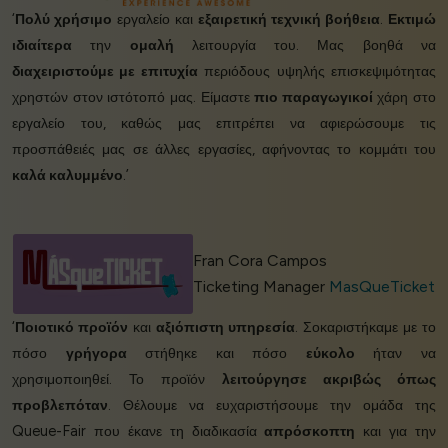
‘
Πολύ χρήσιμο
εργαλείο και
εξαιρετική τεχνική βοήθεια
.
Εκτιμώ
ιδιαίτερα
την
ομαλή
λειτουργία του. Μας βοηθά να
διαχειριστούμε με επιτυχία
περιόδους υψηλής επισκεψιμότητας
χρηστών στον ιστότοπό μας. Είμαστε
πιο παραγωγικοί
χάρη στο
εργαλείο του, καθώς μας επιτρέπει να αφιερώσουμε τις
προσπάθειές μας σε άλλες εργασίες, αφήνοντας το κομμάτι του
καλά καλυμμένο
.’
Fran Cora Campos
Ticketing Manager
MasQueTicket
‘
Ποιοτικό προϊόν
και
αξιόπιστη υπηρεσία
. Σοκαριστήκαμε με το
πόσο
γρήγορα
στήθηκε και πόσο
εύκολο
ήταν να
χρησιμοποιηθεί. Το προϊόν
λειτούργησε ακριβώς όπως
προβλεπόταν
. Θέλουμε να ευχαριστήσουμε την ομάδα της
Queue-Fair που έκανε τη διαδικασία
απρόσκοπτη
και για την