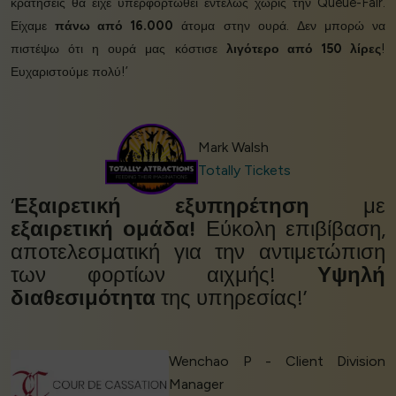
κρατήσεις θα είχε υπερφορτωθεί εντελώς χωρίς την Queue-Fair.
Είχαμε
πάνω από 16.000
άτομα στην ουρά. Δεν μπορώ να
πιστέψω ότι η ουρά μας κόστισε
λιγότερο από 150 λίρες
!
Ευχαριστούμε πολύ!’
Mark Walsh
Totally Tickets
‘
Εξαιρετική εξυπηρέτηση
με
εξαιρετική ομάδα!
Εύκολη επιβίβαση,
αποτελεσματική για την αντιμετώπιση
των φορτίων αιχμής!
Υψηλή
διαθεσιμότητα
της υπηρεσίας!’
Wenchao P - Client Division
Manager