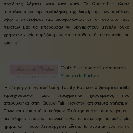
προϊόντος
λάμπει μέσα από αυτό
. Το Queue-Fair
έλυσε
αποτελεσματικά
την πρόκληση
της διαχείρισης των εκρήξεων
υψηλής επισκεψιμότητας, διασφαλίζοντας ότι οι ιστότοποι των
πελατών μας θα μπορούσαν να διαχειριστούν
μεγάλο όγκο
χρηστών
χωρίς συμβιβασμούς στην απόδοση ή την εμπειρία του
χρήστη.’
Giulio S - Head of Ecommerce
Maison de Parfum
‘Η ζήτηση για την εκδήλωση Totally Roarsome
ξεπέρασε κάθε
προηγούμενο
! Είμαι
πραγματικά χαρούμενος
που
απευθύνθηκα στην Queue-Fair. Ήσασταν
απίστευτα χρήσιμοι
.
Πάνω και πέρα από το καθήκον. Τα έστησαν όλα τόσο γρήγορα -
μια πλήρως επώνυμη εικονική αίθουσα αναμονής σε μόλις μία
ημέρα, και η ουρά
λειτούργησε τέλεια
. Το σύστημά μας για τις