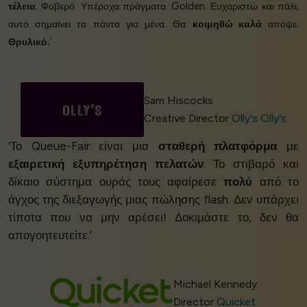
τέλεια
. Φοβερό. Υπέροχα πράγματα. Golden. Ευχαριστώ και πάλι,
αυτό σημαίνει τα πάντα για μένα. Θα
κοιμηθώ καλά
απόψε.
Θρυλικό.
’
Sam Hiscocks
Creative Director
Olly's Olly's
‘Το Queue-Fair είναι μια
σταθερή πλατφόρμα
με
εξαιρετική εξυπηρέτηση πελατών
. Το στιβαρό και
δίκαιο σύστημα ουράς τους αφαίρεσε
πολύ
από το
άγχος της διεξαγωγής μιας πώλησης flash. Δεν υπάρχει
τίποτα που να μην αρέσει! Δοκιμάστε το, δεν θα
απογοητευτείτε.’
Michael Kennedy
Director
Quicket