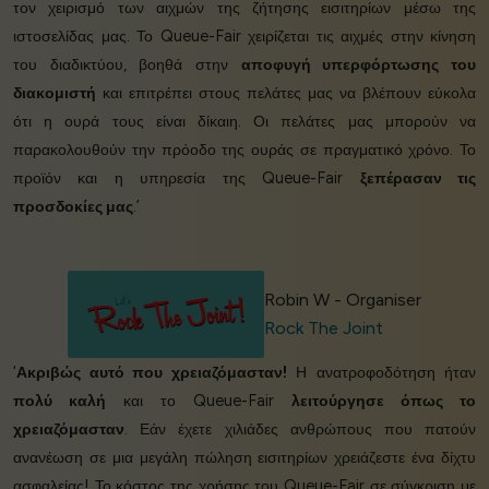
τον χειρισμό των αιχμών της ζήτησης εισιτηρίων μέσω της
ιστοσελίδας μας. Το Queue-Fair χειρίζεται τις αιχμές στην κίνηση
του διαδικτύου, βοηθά στην
αποφυγή υπερφόρτωσης του
διακομιστή
και επιτρέπει στους πελάτες μας να βλέπουν εύκολα
ότι η ουρά τους είναι δίκαιη. Οι πελάτες μας μπορούν να
παρακολουθούν την πρόοδο της ουράς σε πραγματικό χρόνο. Το
προϊόν και η υπηρεσία της Queue-Fair
ξεπέρασαν τις
προσδοκίες μας
.’
Robin W - Organiser
Rock The Joint
‘
Ακριβώς αυτό που χρειαζόμασταν!
Η ανατροφοδότηση ήταν
πολύ καλή
και το Queue-Fair
λειτούργησε όπως το
χρειαζόμασταν
. Εάν έχετε χιλιάδες ανθρώπους που πατούν
ανανέωση σε μια μεγάλη πώληση εισιτηρίων χρειάζεστε ένα δίχτυ
ασφαλείας! Το κόστος της χρήσης του Queue-Fair σε σύγκριση με