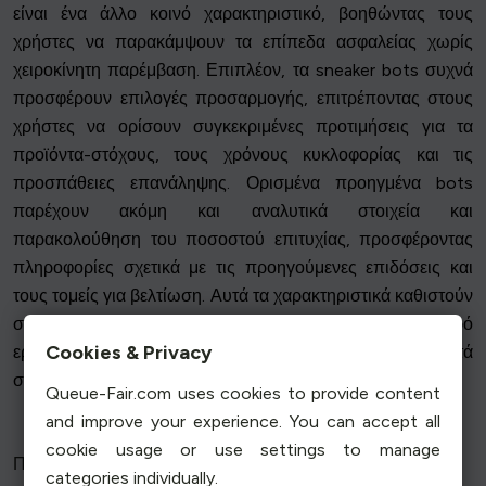
είναι ένα άλλο κοινό χαρακτηριστικό, βοηθώντας τους
χρήστες να παρακάμψουν τα επίπεδα ασφαλείας χωρίς
χειροκίνητη παρέμβαση. Επιπλέον, τα sneaker bots συχνά
προσφέρουν επιλογές προσαρμογής, επιτρέποντας στους
χρήστες να ορίσουν συγκεκριμένες προτιμήσεις για τα
προϊόντα-στόχους, τους χρόνους κυκλοφορίας και τις
προσπάθειες επανάληψης. Ορισμένα προηγμένα bots
παρέχουν ακόμη και αναλυτικά στοιχεία και
παρακολούθηση του ποσοστού επιτυχίας, προσφέροντας
πληροφορίες σχετικά με τις προηγούμενες επιδόσεις και
τους τομείς για βελτίωση. Αυτά τα χαρακτηριστικά καθιστούν
συλλογικά τα bots αθλητικών παπουτσιών ένα τρομερό
Cookies & Privacy
εργαλείο για όσους επιδιώκουν να παραμείνουν μπροστά
στο ανταγωνιστικό τοπίο αγοράς αθλητικών παπουτσιών.
Queue-Fair.com uses cookies to provide content
and improve your experience. You can accept all
cookie usage or use settings to manage
Πώς τα Bots παρακάμπτουν τις άμυνες
categories individually.