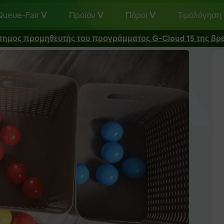
 Queue-Fair
Προϊόν
Πόροι
Τιμολόγηση
σημος προμηθευτής του προγράμματος G-Cloud 15 της βρ