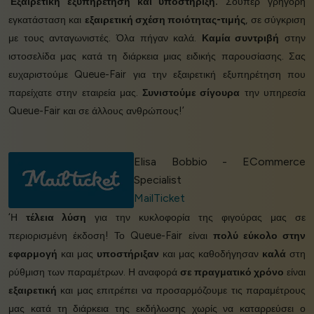
‘
Εξαιρετική εξυπηρέτηση και υποστήριξη.
Σούπερ γρήγορη
εγκατάσταση και
εξαιρετική σχέση ποιότητας-τιμής
, σε σύγκριση
με τους ανταγωνιστές. Όλα πήγαν καλά.
Καμία συντριβή
στην
ιστοσελίδα μας κατά τη διάρκεια μιας ειδικής παρουσίασης. Σας
ευχαριστούμε Queue-Fair για την εξαιρετική εξυπηρέτηση που
παρείχατε στην εταιρεία μας.
Συνιστούμε σίγουρα
την υπηρεσία
Queue-Fair και σε άλλους ανθρώπους!’
Elisa Bobbio - ECommerce
Specialist
MailTicket
‘Η
τέλεια λύση
για την κυκλοφορία της φιγούρας μας σε
περιορισμένη έκδοση! Το Queue-Fair είναι
πολύ εύκολο στην
εφαρμογή
και μας
υποστήριξαν
και μας καθοδήγησαν
καλά
στη
ρύθμιση των παραμέτρων. Η αναφορά
σε πραγματικό χρόνο
είναι
εξαιρετική
και μας επιτρέπει να προσαρμόζουμε τις παραμέτρους
μας κατά τη διάρκεια της εκδήλωσης χωρίς να καταρρεύσει ο