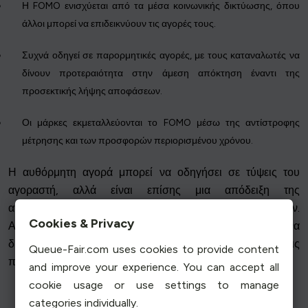
Η FOMO ενισχύεται από τα μέσα κοινωνικής δικτύωσης, όπου
άλλοι μπορεί να επιδεικνύουν τις αγορές τους.
Συχνά οδηγεί σε παρορμητικές αγορές, με τους καταναλωτές να
δίνουν προτεραιότητα στην άμεση απόκτηση έναντι της
προσεκτικής λήψης αποφάσεων.
Οι μάρκες εκμεταλλεύονται το FOMO μέσω της αντίστροφης
μέτρησης και των προσφορών περιορισμένου χρόνου.
Η αυθόρμητη αγορά μπορεί να οδηγήσει σε τύψεις του
αγοραστή, αλλά είναι επίσης μια απόδειξη της
αποτελεσματικότητας των σταγόνων προϊόντων.
Cookies & Privacy
Αξιοποιώντας τη FOMO, οι μάρκες μπορούν να
δημιουργήσουν μια αίσθηση επείγοντος που ωθεί τις
Queue-Fair.com uses cookies to provide content
πωλήσεις.
and improve your experience. You can accept all
cookie usage or use settings to manage
categories individually.