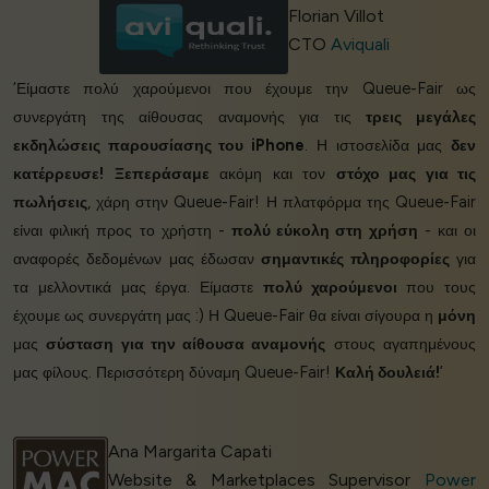
Florian Villot
CTO
Aviquali
‘Είμαστε πολύ χαρούμενοι που έχουμε την Queue-Fair ως
συνεργάτη της αίθουσας αναμονής για τις
τρεις μεγάλες
εκδηλώσεις παρουσίασης του iPhone
. Η ιστοσελίδα μας
δεν
κατέρρευσε!
Ξεπεράσαμε
ακόμη και τον
στόχο μας για τις
πωλήσεις
, χάρη στην Queue-Fair! Η πλατφόρμα της Queue-Fair
είναι φιλική προς το χρήστη -
πολύ εύκολη στη χρήση
- και οι
αναφορές δεδομένων μας έδωσαν
σημαντικές πληροφορίες
για
τα μελλοντικά μας έργα. Είμαστε
πολύ χαρούμενοι
που τους
έχουμε ως συνεργάτη μας :) Η Queue-Fair θα είναι σίγουρα η
μόνη
μας
σύσταση για την αίθουσα αναμονής
στους αγαπημένους
μας φίλους. Περισσότερη δύναμη Queue-Fair!
Καλή δουλειά!
’
Ana Margarita Capati
Website & Marketplaces Supervisor
Power