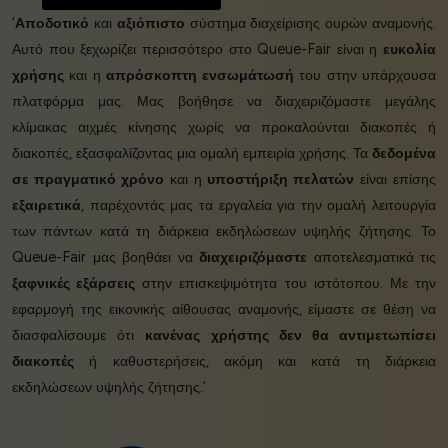
‘
Αποδοτικό
και
αξιόπιστο
σύστημα διαχείρισης ουρών αναμονής.
Αυτό που ξεχωρίζει περισσότερο στο Queue-Fair είναι η
ευκολία
χρήσης
και η
απρόσκοπτη ενσωμάτωσή
του στην υπάρχουσα
πλατφόρμα μας. Μας βοήθησε να διαχειριζόμαστε μεγάλης
κλίμακας αιχμές κίνησης χωρίς να προκαλούνται διακοπές ή
διακοπές, εξασφαλίζοντας μια ομαλή εμπειρία χρήσης. Τα
δεδομένα
σε πραγματικό χρόνο
και η
υποστήριξη πελατών
είναι επίσης
εξαιρετικά
, παρέχοντάς μας τα εργαλεία για την ομαλή λειτουργία
των πάντων κατά τη διάρκεια εκδηλώσεων υψηλής ζήτησης. Το
Queue-Fair μας βοηθάει να
διαχειριζόμαστε
αποτελεσματικά τις
ξαφνικές εξάρσεις
στην επισκεψιμότητα του ιστότοπου. Με την
εφαρμογή της εικονικής αίθουσας αναμονής, είμαστε σε θέση να
διασφαλίσουμε ότι
κανένας χρήστης δεν θα αντιμετωπίσει
διακοπές
ή καθυστερήσεις, ακόμη και κατά τη διάρκεια
εκδηλώσεων υψηλής ζήτησης.’