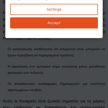
Πίστη στο εμπορικό σήμα και αποκλειστικότητα
Settings
Η κουλτούρα της παράδοσης προϊόντων ενισχύει την
αφοσίωση στη μάρκα προσφέροντας στους καταναλωτές
Accept
αποκλειστικές εμπειρίες. Η αίσθηση ότι ανήκουν σε μια ελίτ
ομάδα πελατών αποτελεί ισχυρό κίνητρο για
επαναλαμβανόμενες αγορές.
Οι καταναλωτές αισθάνονται ότι εκτιμώνται όταν μπορούν να
έχουν πρόσβαση σε περιορισμένα προϊόντα.
Η αφοσίωση στο εμπορικό σήμα ενισχύεται μέσω μοναδικών
εμπειριών των πελατών.
Οι αποκλειστικές κυκλοφορίες δημιουργούν μια κοινότητα
αφοσιωμένων οπαδών.
Αυτές οι δυναμικές είναι ζωτικής σημασίας για τις μάρκες
που επιθυμούν να διατηρήσουν ένα ανταγωνιστικό