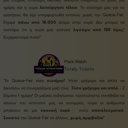
μια πλήρως επώνυμη εικονική αίθουσα αναμονής σε μόλις μία
ημέρα, και η ουρά
λειτούργησε τέλεια
. Το σύστημά μας για τις
κρατήσεις θα είχε υπερφορτωθεί εντελώς χωρίς την Queue-Fair.
Είχαμε
πάνω από 16.000
άτομα στην ουρά. Δεν μπορώ να
πιστέψω ότι η ουρά μας κόστισε
λιγότερο από 150 λίρες
!
Ευχαριστούμε πολύ!’
Mark Walsh
Totally Tickets
‘Το Queue-Fair είναι
σωτήριο!
Ήταν γρήγορο και απλό να
ξεκινήσω να συνεργάζομαι μαζί τους.
Τόσο γρήγορα και απλά
- 2
βήματα 1 ημέρα! Οι μαζικές εκδηλώσεις προπώλησης συνήθιζαν να
κάνουν τον ιστότοπό μας να καταρρέει, τώρα οι άνθρωποι
μπαίνουν σε μια
εικονική ουρά
- πολύ
αποτελεσματικό
.
Συνιστώ
την Queue-Fair σε άλλους,
χωρίς αμφιβολία
!’