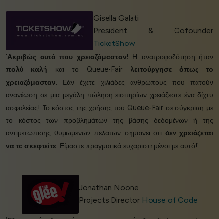
Gisella Galati
President & Cofounder
TicketShow
‘
Ακριβώς αυτό που χρειαζόμασταν!
Η ανατροφοδότηση ήταν
πολύ καλή
και το Queue-Fair
λειτούργησε όπως το
χρειαζόμασταν
. Εάν έχετε χιλιάδες ανθρώπους που πατούν
ανανέωση σε μια μεγάλη πώληση εισιτηρίων χρειάζεστε ένα δίχτυ
ασφαλείας! Το κόστος της χρήσης του Queue-Fair σε σύγκριση με
το κόστος των προβλημάτων της βάσης δεδομένων ή της
αντιμετώπισης θυμωμένων πελατών σημαίνει ότι
δεν χρειάζεται
να το σκεφτείτε
. Είμαστε πραγματικά ευχαριστημένοι με αυτό!’
Jonathan Noone
Projects Director
House of Code