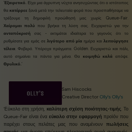
‘
Εξαιρετικό.
Είχα μια άγρυπνη νύχτα ανησυχώντας ότι ο ιστότοπος
θα
κατέρρεε
ξανά μετά την τελευταία φορά που προσπαθήσαμε να
τρέξουμε τη δημοφιλή προώθησή μας χωρίς Queue-Fair.
Χαίρομαι πολύ
που βρήκα τη λύση σας. Ευχαριστώ για την
ανταπόκρισή
σας - εκτιμάται ιδιαίτερα το γεγονός ότι το
ρυθμίσατε για εμάς σε
λιγότερο από μία
ημέρα και
λειτούργησε
τέλεια
. Φοβερό. Υπέροχα πράγματα. Golden. Ευχαριστώ και πάλι,
αυτό σημαίνει τα πάντα για μένα. Θα
κοιμηθώ καλά
απόψε.
Θρυλικό.
’
Sam Hiscocks
Creative Director
Olly's Olly's
‘Εύκολο στη χρήση,
καλύτερη σχέση ποιότητας-τιμής
. Το
Queue-Fair είναι ένα
εύκολο στην εφαρμογή
προϊόν που
παρέχει στους πελάτες μας που αναμένουν
πωλήσεις
αιχμής
μια άμεση επώνυμη ηλεκτρονική ουρά αναμονής.