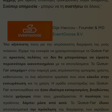
Σούπερ υπηρεσία
- μπορώ να τη
συστήσω
σε όλους.’
Gijs Haccou - Founder & MD
EventGoose B.V.
‘Μια
αξιόπιστη
λύση για την απρόσκοπτη διαχείριση της ροής
πελατών. Είχαμε την ευκαιρία να χρησιμοποιήσουμε το Queue-Fair
σε
αρκετούς πελάτες
και
δεν θα μπορούσαμε να είμαστε
περισσότερο ικανοποιημένοι
με τα αποτελέσματα. Το Queue-
Fair
υπερέχει>
στην παροχή μιας απρόσκοπτης εμπειρίας χρήστη,
καθιστώντας το ένα αξιόπιστο εργαλείο που είναι
εύκολο στην
ενσωμάτωση
και τη χρήση. Η ομάδα υποστήριξης του Queue-
Fair ανταποκρίθηκε και
ήταν ιδιαίτερα καταρτισμένη
,
βοηθώντας
πάντα
γρήγορα
όταν τους χρειαζόμασταν. Η
ποιότητα
του
προϊόντος
λάμπει μέσα από αυτό
. Το Queue-Fair
έλυσε
αποτελεσματικά
την πρόκληση
της διαχείρισης των εκρήξεων