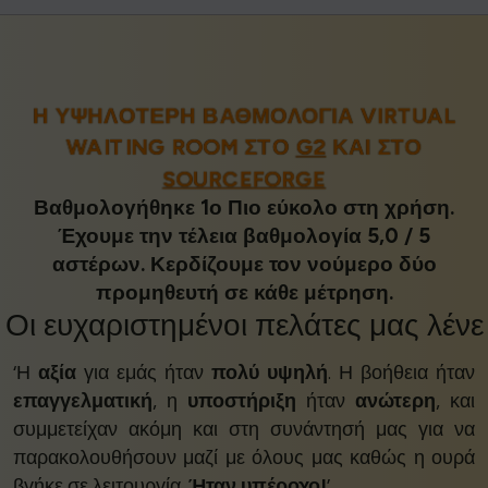
Η ΥΨΗΛΌΤΕΡΗ ΒΑΘΜΟΛΟΓΊΑ VIRTUAL
WAITING ROOM ΣΤΟ
G2
ΚΑΙ ΣΤΟ
SOURCEFORGE
Βαθμολογήθηκε 1ο Πιο εύκολο στη χρήση.
Έχουμε την τέλεια βαθμολογία 5,0 / 5
αστέρων. Κερδίζουμε τον νούμερο δύο
προμηθευτή σε κάθε μέτρηση.
Οι
ευχαριστημένοι πελάτες
μας λένε
‘Η
αξία
για εμάς ήταν
πολύ υψηλή
. Η βοήθεια ήταν
επαγγελματική
, η
υποστήριξη
ήταν
ανώτερη
, και
συμμετείχαν ακόμη και στη συνάντησή μας για να
παρακολουθήσουν μαζί με όλους μας καθώς η ουρά
βγήκε σε λειτουργία.
Ήταν υπέροχο!
’