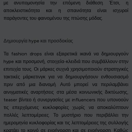
με ανυπομονησία την επόμενη διάθεση. Έτσι, η
αποκλειστικότητα και η σπανιότητα είναι ισχυροί
παράγοντες του φαινομένου της πτώσης μόδας.
Δημιουργία hype και προσδοκίας
Τα fashion drops είναι εξαιρετικά ικανά να δημιουργούν
hype και προσμονή, στοιχεία-κλειδιά που συμβάλλουν στην
επιτυχία τους. Οι μάρκες συχνά χρησιμοποιούν στρατηγικές
τακτικές μάρκετινγκ για να δημιουργήσουν ενθουσιασμό
πριν από μια διανομή. Αυτό μπορεί να περιλαμβάνει
αινιγματικές αναρτήσεις στα μέσα κοινωνικής δικτύωσης,
Cookies & Privacy
teaser βίντεο ή συνεργασίες με influencers που υπονοούν
Queue-Fair.com uses cookies to provide content
τις επερχόμενες κυκλοφορίες χωρίς να αποκαλύπτουν
and improve your experience. You can accept all
πολλές λεπτομέρειες. Το μυστήριο που περιβάλλει την
cookie usage or use settings to manage
ημερομηνία κυκλοφορίας και τις λεπτομέρειες της συλλογής
categories individually.
κρατάει το κοινό σε εγρήγορση και σε εγρήγορση. Καθώς