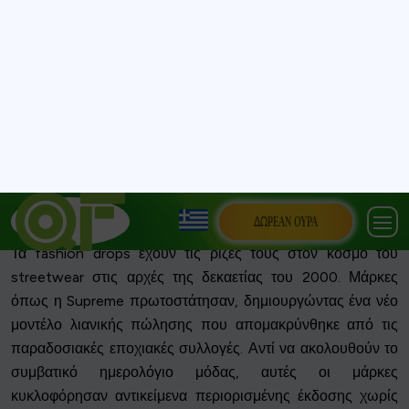
να μην χάσουν περιορισμένες
κυκλοφορίες;
ΤΙ ΕΊΝΑΙ ΤΑ FASHION DROPS;
Προέλευση των Fashion Drops
Τα fashion drops έχουν τις ρίζες τους στον κόσμο του
streetwear στις αρχές της δεκαετίας του 2000. Μάρκες
όπως η Supreme πρωτοστάτησαν, δημιουργώντας ένα νέο
μοντέλο λιανικής πώλησης που απομακρύνθηκε από τις
παραδοσιακές εποχιακές συλλογές. Αντί να ακολουθούν το
συμβατικό ημερολόγιο μόδας, αυτές οι μάρκες
κυκλοφόρησαν αντικείμενα περιορισμένης έκδοσης χωρίς