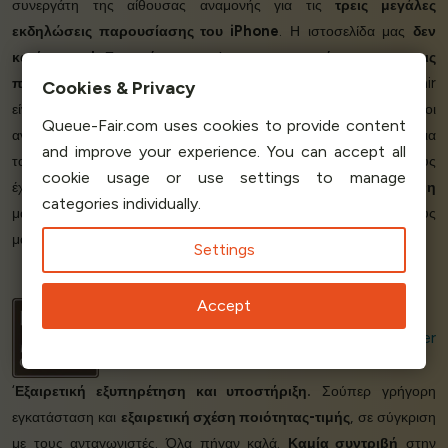
συνεργάτη της αίθουσας αναμονής για τις
τρεις μεγάλες
εκδηλώσεις παρουσίασης του iPhone
. Η ιστοσελίδα μας
δεν
κατέρρευσε!
Ξεπεράσαμε
ακόμη και τον
στόχο μας για τις
πωλήσεις
, χάρη στην Queue-Fair! Η πλατφόρμα της Queue-Fair
είναι φιλική προς το χρήστη -
πολύ εύκολη στη χρήση
- και οι
αναφορές δεδομένων μας έδωσαν
σημαντικές πληροφορίες
για
τα μελλοντικά μας έργα. Είμαστε
πολύ χαρούμενοι
που τους
έχουμε ως συνεργάτη μας :) Η Queue-Fair θα είναι σίγουρα η
μόνη
μας
σύσταση για την αίθουσα αναμονής
στους αγαπημένους
μας φίλους. Περισσότερη δύναμη Queue-Fair!
Καλή δουλειά!
’
Ana Margarita Capati
Website & Marketplaces Supervisor
Power
Mac Center
‘
Εξαιρετική εξυπηρέτηση και υποστήριξη.
Σούπερ γρήγορη
εγκατάσταση και
εξαιρετική σχέση ποιότητας-τιμής
, σε σύγκριση
με τους ανταγωνιστές. Όλα πήγαν καλά.
Καμία συντριβή
στην