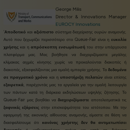
George Milis
Director & Innovations Manager
EUROCY Innovations
‘
Αποδοτικό
και
αξιόπιστο
σύστημα διαχείρισης ουρών αναμονής.
Αυτό που ξεχωρίζει περισσότερο στο Queue-Fair είναι η
ευκολία
χρήσης
και η
απρόσκοπτη ενσωμάτωσή
του στην υπάρχουσα
πλατφόρμα μας. Μας βοήθησε να διαχειριζόμαστε μεγάλης
κλίμακας αιχμές κίνησης χωρίς να προκαλούνται διακοπές ή
διακοπές, εξασφαλίζοντας μια ομαλή εμπειρία χρήσης. Τα
δεδομένα
σε πραγματικό χρόνο
και η
υποστήριξη πελατών
είναι επίσης
εξαιρετικά
, παρέχοντάς μας τα εργαλεία για την ομαλή λειτουργία
των πάντων κατά τη διάρκεια εκδηλώσεων υψηλής ζήτησης. Το
Queue-Fair μας βοηθάει να
διαχειριζόμαστε
αποτελεσματικά τις
ξαφνικές εξάρσεις
στην επισκεψιμότητα του ιστότοπου. Με την
εφαρμογή της εικονικής αίθουσας αναμονής, είμαστε σε θέση να
διασφαλίσουμε ότι
κανένας χρήστης δεν θα αντιμετωπίσει