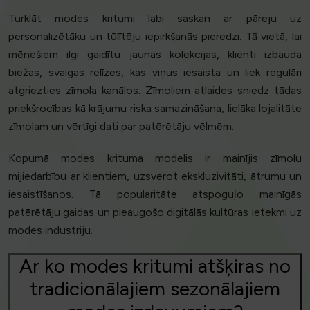
Turklāt modes kritumi labi saskan ar pāreju uz
personalizētāku un tūlītēju iepirkšanās pieredzi. Tā vietā, lai
mēnešiem ilgi gaidītu jaunas kolekcijas, klienti izbauda
biežas, svaigas relīzes, kas viņus iesaista un liek regulāri
atgriezties zīmola kanālos. Zīmoliem atlaides sniedz tādas
priekšrocības kā krājumu riska samazināšana, lielāka lojalitāte
zīmolam un vērtīgi dati par patērētāju vēlmēm.
Kopumā modes krituma modelis ir mainījis zīmolu
mijiedarbību ar klientiem, uzsverot ekskluzivitāti, ātrumu un
iesaistīšanos. Tā popularitāte atspoguļo mainīgās
patērētāju gaidas un pieaugošo digitālās kultūras ietekmi uz
modes industriju.
Ar ko modes kritumi atšķiras no
tradicionālajiem sezonālajiem