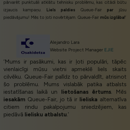
pārvarēt punktuāli atklātu tehnisku problēmu, kas citādi būtu
izjaucis kampaņu.
Liels paldies
Queue-Fair
par
jūsu
piedāvājumu! Mēs to ļoti novērtējam. Queue-Fair
mūs izglāba!
’
Alejandro Lara
Website Project Manager
EJIE
‘Mums ir pasākumi, kas ir ļoti populāri, tāpēc
vienlaicīgi mūsu vietni apmeklē liels skaits
cilvēku. Queue-Fair palīdz to pārvaldīt, atrisinot
šo problēmu. Mums vislabāk patika atbalsts
iestatīšanas laikā un
lietošanas ērtums
. Mēs
iesakām
Queue-Fair, jo tā ir
lieliska
alternatīva
citiem rindu pakalpojumu sniedzējiem, kas
piedāvā
lielisku atbalstu
.’