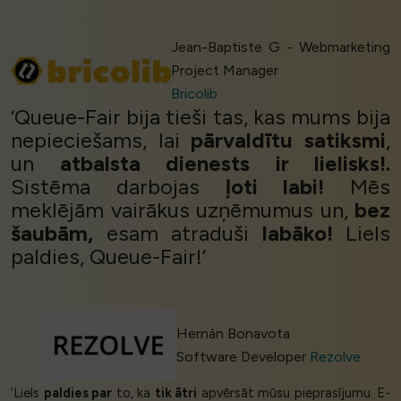
Jean-Baptiste G - Webmarketing
Project Manager
Bricolib
‘Queue-Fair bija tieši tas, kas mums bija
nepieciešams, lai
pārvaldītu satiksmi
,
un
atbalsta dienests ir lielisks!.
Sistēma darbojas
ļoti labi!
Mēs
meklējām vairākus uzņēmumus un,
bez
šaubām,
esam atraduši
labāko!
Liels
paldies, Queue-Fair!’
Hernán Bonavota
Software Developer
Rezolve
‘Liels
paldies par
to, ka
tik ātri
apvērsāt mūsu pieprasījumu. E-