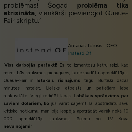
problēmas! Šogad
problēma tika
atrisināta
, vienkārši pievienojot Queue-
Fair skriptu.’
Antanas Toliušis - CEO
Instead Of
‘
Viss darbojās perfekti!
Es to izmantošu katru reizi, kad
mums būs satiksmes pieaugums, lai nezaudētu apmeklētājus.
Queue-Fair ir
lētākais risinājums
tirgū. Burtiski dažas
minūtes instalēt. Lielisks atbalsts un patiešām laba
reaktivitāte. Viegli rediģēt lapas.
Labākais sprādziens par
saviem dolāriem, ko
jūs varat saņemt, lai apstrādātu savu
kritisko notikumu, man bija iespēja apstrādāt vairāk nekā 10
000 apmeklētāju satiksmes lēcienu no TV šova
nevainojami
.’