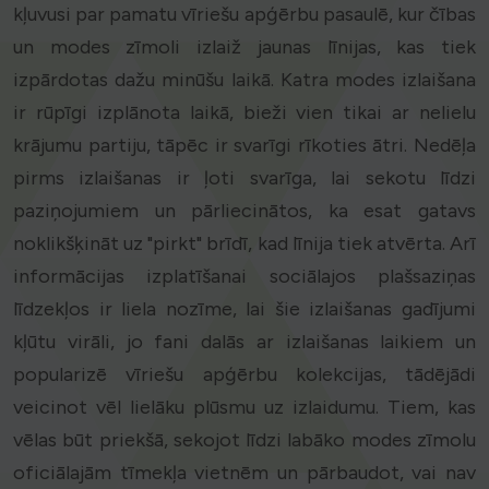
kļuvusi par pamatu vīriešu apģērbu pasaulē, kur čības
un modes zīmoli izlaiž jaunas līnijas, kas tiek
izpārdotas dažu minūšu laikā. Katra modes izlaišana
ir rūpīgi izplānota laikā, bieži vien tikai ar nelielu
krājumu partiju, tāpēc ir svarīgi rīkoties ātri. Nedēļa
pirms izlaišanas ir ļoti svarīga, lai sekotu līdzi
paziņojumiem un pārliecinātos, ka esat gatavs
noklikšķināt uz "pirkt" brīdī, kad līnija tiek atvērta. Arī
informācijas izplatīšanai sociālajos plašsaziņas
līdzekļos ir liela nozīme, lai šie izlaišanas gadījumi
kļūtu virāli, jo fani dalās ar izlaišanas laikiem un
popularizē vīriešu apģērbu kolekcijas, tādējādi
veicinot vēl lielāku plūsmu uz izlaidumu. Tiem, kas
vēlas būt priekšā, sekojot līdzi labāko modes zīmolu
oficiālajām tīmekļa vietnēm un pārbaudot, vai nav