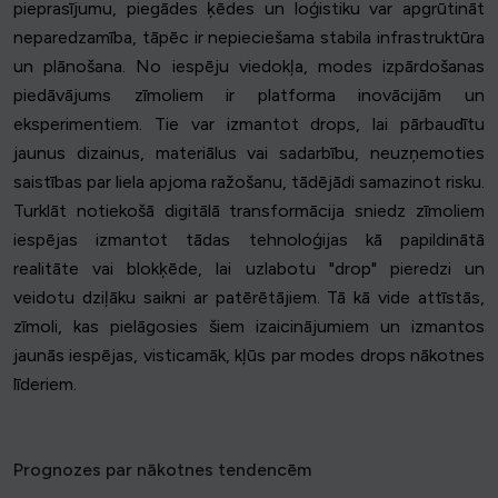
pieprasījumu, piegādes ķēdes un loģistiku var apgrūtināt
neparedzamība, tāpēc ir nepieciešama stabila infrastruktūra
un plānošana. No iespēju viedokļa, modes izpārdošanas
piedāvājums zīmoliem ir platforma inovācijām un
eksperimentiem. Tie var izmantot drops, lai pārbaudītu
jaunus dizainus, materiālus vai sadarbību, neuzņemoties
saistības par liela apjoma ražošanu, tādējādi samazinot risku.
Turklāt notiekošā digitālā transformācija sniedz zīmoliem
iespējas izmantot tādas tehnoloģijas kā papildinātā
realitāte vai blokķēde, lai uzlabotu "drop" pieredzi un
veidotu dziļāku saikni ar patērētājiem. Tā kā vide attīstās,
zīmoli, kas pielāgosies šiem izaicinājumiem un izmantos
jaunās iespējas, visticamāk, kļūs par modes drops nākotnes
līderiem.
Prognozes par nākotnes tendencēm