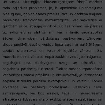
un zīmolu stratēģijas. Mazumtirgotājiem "drop" modelis
rada loģistikas problēmas, jo, lai apmierinātu pieprasījuma
pieaugumu, nepieciešams precīzs laiks un efektīva krājumu
pārvaldība. Tradicionālie mazumtirgotāji var saskarties ar
grūtībām šajos straujajos ciklos, un tas noved pie pārejas
uz e-komercijas platformām, kas ir labāk sagatavotas
šādiem dinamiskiem pārdošanas pasākumiem. Zīmoliem
drops piedāvā iespēju veidot tiešu saikni ar patērētājiem,
apejot starpniekus un veicinot lojalitāti zīmolam. Šis
modelis mudina zīmolus nepārtraukti ieviest jauninājumus,
saglabājot savu piedāvājumu svaigu un saistošu, lai
saglabātu patērētāju interesi. Turklāt modes izpārdošana
var veicināt zīmola prestižu un ekskluzivitāti, jo ierobežota
apjoma izlaidumi palielina iekārojamību un vērtību. Tomēr
spiediens, lai pastāvīgi nodrošinātu veiksmīgu cenu
samazinājumu, var būt milzīgs, tāpēc ir nepieciešams
stratēģisks līdzsvars starp ekskluzivitātes saglabāšanu un