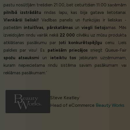
pastu nosūtījām trešdien 21.00, bet ceturtdien 11.00 saņēmām
pilnībā izstrādātu
rindas lapu, kas bija gatava lietošanai.
Vienkārši lieliski!
Vadības panelis un funkcijas ir lieliskas -
patiešām
intuitīvas,
pārskatāmas
un
viegli lietoj
amas. Mēs
izveidojām rindu vairāk nekā
22 000
cilvēku uz mūsu produkta
atklāšanas pasākumu par
ļoti konkurētspējīgu
cenu. Liels
paldies par visu! Es
patiešām priecājos
sniegt Queue-Fair
spožu atsauksmi
un
ieteiktu tos
jebkuram uzņēmumam,
kuram nepieciešama rindu sistēma savam pasākumam vai
reklāmas pasākumam.’
Steve Keatley
Head of eCommerce
Beauty Works