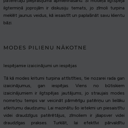
patērētāju pieprasījuma apmierināšanu. Šī modeļa ilgtspēja
ilgtermiņā joprojām ir diskusiju temats, jo zīmoli turpina
meklēt jaunus veidus, kā iesaistīt un paplašināt savu klientu
bāzi.
MODES PILIENU NĀKOTNE
Iespējamie izaicinājumi un iespējas
Tā kā modes kritumi turpina attīstīties, tie nozarei rada gan
izaicinājumus, gan iespējas. Viens no būtiskiem
izaicinājumiem ir ilgtspējas jautājums, jo straujais modes
nometņu temps var veicināt pārmērīgu patēriņu un lielāku
atkritumu daudzumu. Lai mazinātu šo ietekmi un piesaistītu
videi draudzīgus patērētājus, zīmoliem ir jāapsver videi
draudzīgas prakses. Turklāt, lai efektīvi pārvaldītu