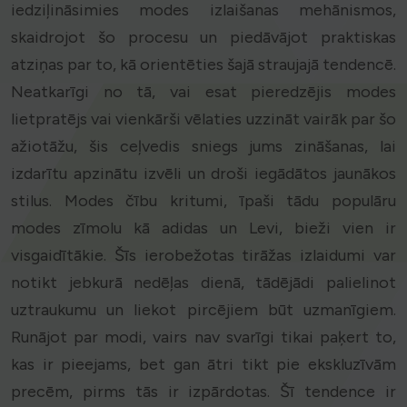
iedziļināsimies modes izlaišanas mehānismos,
skaidrojot šo procesu un piedāvājot praktiskas
atziņas par to, kā orientēties šajā straujajā tendencē.
Neatkarīgi no tā, vai esat pieredzējis modes
lietpratējs vai vienkārši vēlaties uzzināt vairāk par šo
ažiotāžu, šis ceļvedis sniegs jums zināšanas, lai
izdarītu apzinātu izvēli un droši iegādātos jaunākos
stilus. Modes čību kritumi, īpaši tādu populāru
modes zīmolu kā adidas un Levi, bieži vien ir
visgaidītākie. Šīs ierobežotas tirāžas izlaidumi var
notikt jebkurā nedēļas dienā, tādējādi palielinot
uztraukumu un liekot pircējiem būt uzmanīgiem.
Runājot par modi, vairs nav svarīgi tikai paķert to,
kas ir pieejams, bet gan ātri tikt pie ekskluzīvām
precēm, pirms tās ir izpārdotas. Šī tendence ir