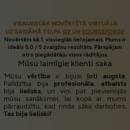
VISAUGSTĀK NOVĒRTĒTĀ VIRTUĀLĀ
UZGAIDĀMĀ TELPA
G2
UN
SOURCEFORGE
Novērtēts kā 1. visvieglāk lietojamais. Mums ir
ideāls 5,0 / 5 zvaigžņu rezultāts. Pārspējam
otro piegādātāju visos rādītājos.
Mūsu
laimīgie klienti
saka
‘Mūsu
vērtība
ir bijusi
ļoti augsta
.
Palīdzība bija
profesionāla
,
atbalsts
bija
lielisks
, un viņi pat pievienojās
mūsu sanāksmei, lai kopā ar mums
pārraudzītu, kad rinda sāka darboties.
Tas bija lieliski!
’