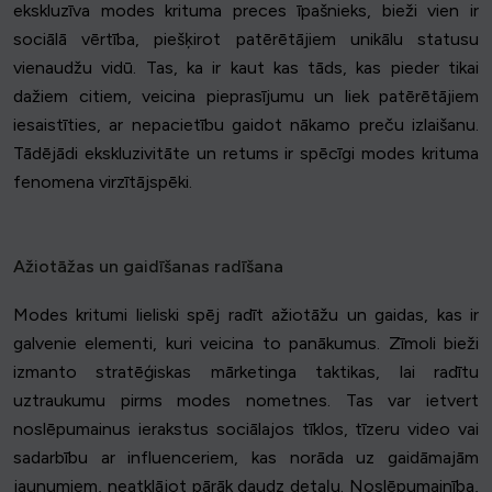
ekskluzīva modes krituma preces īpašnieks, bieži vien ir
sociālā vērtība, piešķirot patērētājiem unikālu statusu
vienaudžu vidū. Tas, ka ir kaut kas tāds, kas pieder tikai
dažiem citiem, veicina pieprasījumu un liek patērētājiem
iesaistīties, ar nepacietību gaidot nākamo preču izlaišanu.
Tādējādi ekskluzivitāte un retums ir spēcīgi modes krituma
fenomena virzītājspēki.
Ažiotāžas un gaidīšanas radīšana
Modes kritumi lieliski spēj radīt ažiotāžu un gaidas, kas ir
galvenie elementi, kuri veicina to panākumus. Zīmoli bieži
izmanto stratēģiskas mārketinga taktikas, lai radītu
uztraukumu pirms modes nometnes. Tas var ietvert
noslēpumainus ierakstus sociālajos tīklos, tīzeru video vai
sadarbību ar influenceriem, kas norāda uz gaidāmajām
jaunumiem, neatklājot pārāk daudz detaļu. Noslēpumainība,