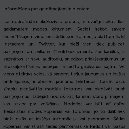
Informēšana par gaidāmajiem laidieniem
Lai nodrošinātu ekskluzīvas preces, ir svarīgi sekot līdzi
gaidāmajiem modes kritumiem. Sāciet sekot saviem
iecienītākajiem zīmoliem tādās sociālo mediju platformās kā
Instagram un Twitter, kur bieži vien tiek publicēti
paziņojumi un izvilkumi. Zīmoli bieži izmanto šos kanālus, lai
sazinātos ar savu auditoriju, sniedzot priekšskatījumus un
atpakaļskaitīšanas iespējas, lai radītu gaidīšanas sajūtu. Vēl
viens efektīvs veids, kā saņemt tiešus jaunumus un īpašus
brīdinājumus, ir abonēt jaunumu biļetenus. Turklāt dažu
zīmolu piedāvātās mobilās lietotnes var piedāvāt push
paziņojumus, tādējādi nodrošinot, ka esat starp pirmajiem,
kas uzzina par iznākšanu. Noderīga var būt arī dalība
tiešsaistes modes kopienās vai forumos, jo to dalībnieki
bieži dalās ar iekšējo informāciju vai padomiem. Šādas
kopienas var atrast tādās platformās kā Reddit vai īpašos