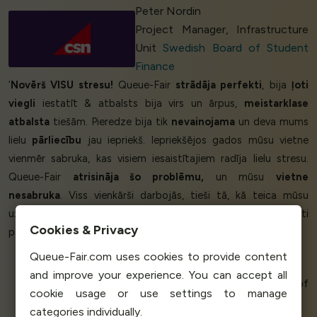
Peter Nordin
Project Manager, Infrastructure
Unit
Swedish Board of Student
Finance
‘
Novērš VISU stresu!
Queue-Fair
strādāja perfekti
, bija
ļoti
viegli
iestatīt & atbalsts bija virs un ārpus,
meistarklase
atbalsta
tiešām. Pieredze bija tik
nevainojama
un deva mums
lielu
pārliecību
jau iepriekš. Iepriekšējos gados mūsu vietne
vienmēr sabruka, kas visiem iesaistītajiem radīja lielu stresu.
Queue-Fair
atrisināja šo problēmu,
un mūsu
vietne
nesabruka
. Viss vienkārši darbojās, tieši tā, kā teica mūsu
uzņemšanas konsultants. Ar Queue-Fair mēs esam pārliecināti
Cookies & Privacy
par vēl lielākām dienām nākotnē.’
Queue-Fair.com uses cookies to provide content
and improve your experience. You can accept all
Andy C - Deputy Head of
cookie usage or use settings to manage
Marketing & Comms
categories individually.