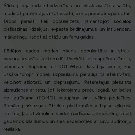
Šāda pieeja rada steidzamības un ekskluzivitātes sajūtu,
mudinot patērētājus rīkoties ātri, pirms preces ir izpārdotas.
Drops parasti tiek popularizēts, izmantojot sociālos
plašsaziņas līdzekļus, e-pasta brīdinājumus un influenceru
mārketingu, radot ažiotāžu un fanu gaidas.
Pēdējos gados modes pilienu popularitāte ir strauji
pieaugusi vairāku faktoru dēļ. Pirmkārt, ielas apģērbu zīmolu,
piemēram, Supreme un Off-White, kas bija pirmie, kas
uzsāka "drop" modeli, uzplaukums pierādīja tā efektivitāti,
veicinot ažiotāžu un pieprasījumu. Patērētājus piesaista
aizraušanās ar retu, ļoti iekārojamu preču iegādi, un bailes
no iztrūkuma (FOMO) pastiprina viņu vēlmi piedalīties.
Sociālo plašsaziņas līdzekļu platformām ir bijusi izšķiroša
nozīme, ļaujot zīmoliem veidot gaidīšanas atmosfēru, izcelt
gaidāmos izlaidumus un tieši sadarboties ar savu auditoriju
reāllaikā.