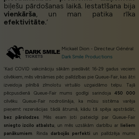
biļešu pārdošanas laikā. Iestatīšana bija
vienkārša
, un man patika rīka
efektivitāte
.’
Mickaël Dion - Directeur Général
Dark Smile Productions
‘Kad COVID vakcināciju sākām piedāvāt 16-29 gadus veciem
cilvēkiem, mēs vērsāmies pēc palīdzības pie Queue-Fair, kas ātri
izveidoja pilnībā zīmolotu virtuālo uzgaidāmo telpu. Tajā
pēcpusdienā Queue-Fair mums godīgi sarindoja
450 000
cilvēku. Queue-Fair nodrošināja, ka mūsu sistēma varēja
pieņemt rezervācijas tādā ātrumā, kādu tā spēja apstrādāt,
bez pārslodzes
. Mēs esam ļoti pateicīgi par Queue-Fair
sniegto izcilo atbalstu
, un mēs uzsākām darbību ar
lieliem
panākumiem
. Rinda
darbojās perfekti
un palīdzēja mums