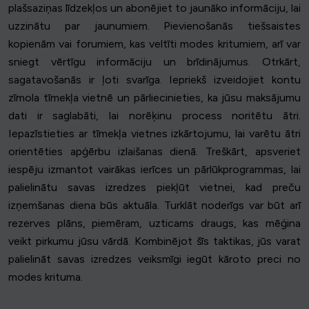
plašsaziņas līdzekļos un abonējiet to jaunāko informāciju, lai
uzzinātu par jaunumiem. Pievienošanās tiešsaistes
kopienām vai forumiem, kas veltīti modes kritumiem, arī var
sniegt vērtīgu informāciju un brīdinājumus. Otrkārt,
sagatavošanās ir ļoti svarīga. Iepriekš izveidojiet kontu
zīmola tīmekļa vietnē un pārliecinieties, ka jūsu maksājumu
dati ir saglabāti, lai norēķinu process noritētu ātri.
Iepazīstieties ar tīmekļa vietnes izkārtojumu, lai varētu ātri
orientēties apģērbu izlaišanas dienā. Treškārt, apsveriet
iespēju izmantot vairākas ierīces un pārlūkprogrammas, lai
palielinātu savas izredzes piekļūt vietnei, kad preču
izņemšanas diena būs aktuāla. Turklāt noderīgs var būt arī
rezerves plāns, piemēram, uzticams draugs, kas mēģina
veikt pirkumu jūsu vārdā. Kombinējot šīs taktikas, jūs varat
palielināt savas izredzes veiksmīgi iegūt kāroto preci no
modes krituma.