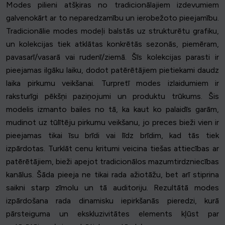
Modes pilieni atšķiras no tradicionālajiem izdevumiem
galvenokārt ar to neparedzamību un ierobežoto pieejamību.
Tradicionālie modes modeļi balstās uz strukturētu grafiku,
un kolekcijas tiek atklātas konkrētās sezonās, piemēram,
pavasarī/vasarā vai rudenī/ziemā. Šīs kolekcijas parasti ir
pieejamas ilgāku laiku, dodot patērētājiem pietiekami daudz
laika pirkumu veikšanai. Turpretī modes izlaidumiem ir
raksturīgi pēkšņi paziņojumi un produktu trūkums. Šis
modelis izmanto bailes no tā, ka kaut ko palaidīs garām,
mudinot uz tūlītēju pirkumu veikšanu, jo preces bieži vien ir
pieejamas tikai īsu brīdi vai līdz brīdim, kad tās tiek
izpārdotas. Turklāt cenu kritumi veicina tiešas attiecības ar
patērētājiem, bieži apejot tradicionālos mazumtirdzniecības
kanālus. Šāda pieeja ne tikai rada ažiotāžu, bet arī stiprina
saikni starp zīmolu un tā auditoriju. Rezultātā modes
izpārdošana rada dinamisku iepirkšanās pieredzi, kurā
pārsteiguma un ekskluzivitātes elements kļūst par