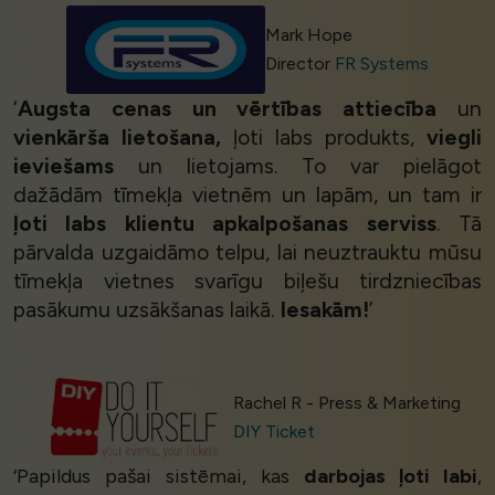
Mark Hope
Director
FR Systems
‘
Augsta cenas un vērtības attiecība
un
vienkārša lietošana,
ļoti labs produkts,
viegli
ieviešams
un lietojams. To var pielāgot
dažādām tīmekļa vietnēm un lapām, un tam ir
ļoti labs klientu apkalpošanas serviss
. Tā
pārvalda uzgaidāmo telpu, lai neuztrauktu mūsu
tīmekļa vietnes svarīgu biļešu tirdzniecības
pasākumu uzsākšanas laikā.
Iesakām!
’
Rachel R - Press & Marketing
DIY Ticket
‘Papildus pašai sistēmai, kas
darbojas ļoti labi
,