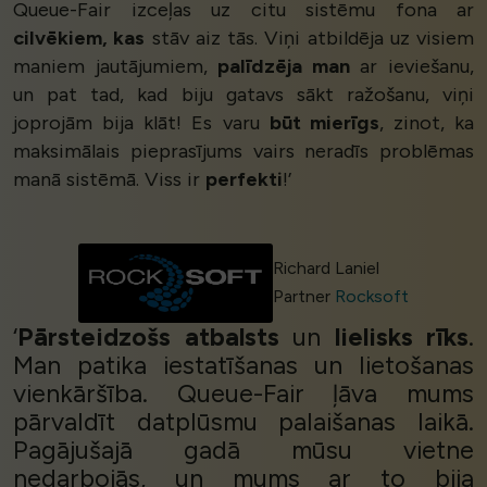
Queue-Fair izceļas uz citu sistēmu fona ar
cilvēkiem, kas
stāv aiz tās. Viņi atbildēja uz visiem
maniem jautājumiem,
palīdzēja man
ar ieviešanu,
un pat tad, kad biju gatavs sākt ražošanu, viņi
joprojām bija klāt! Es varu
būt mierīgs
, zinot, ka
maksimālais pieprasījums vairs neradīs problēmas
manā sistēmā. Viss ir
perfekti
!’
Richard Laniel
Partner
Rocksoft
‘
Pārsteidzošs atbalsts
un
lielisks rīks
.
Man patika iestatīšanas un lietošanas
vienkāršība. Queue-Fair ļāva mums
pārvaldīt datplūsmu palaišanas laikā.
Pagājušajā gadā mūsu vietne
nedarbojās, un mums ar to bija