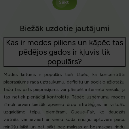
Sākt
Biežāk uzdotie jautājumi
Kas ir modes piliens un kāpēc tas
pēdējos gados ir kļuvis tik
populārs?
Modes kritums ir populārs tieši tāpēc, ka koncentrēts
pieprasījums rada uztraukumu, deficītu un sociālo ažiotāžu,
taču tas pats pieprasījums var pārspēt interneta veikalu, ja
tas netiek pienācīgi kontrolēts. Tāpēc uzņēmumu modes
zīmoli arvien biežāk apvieno drop stratēģijas ar virtuālo
uzgaidāmo telpu, piemēram, Queue-Fair, ko daudzās
vietnēs var ieviest ar vienu koda rindiņu aptuveni piecu
minūšu laikā un pat sākt bez maksas ar bezmaksas rindu.