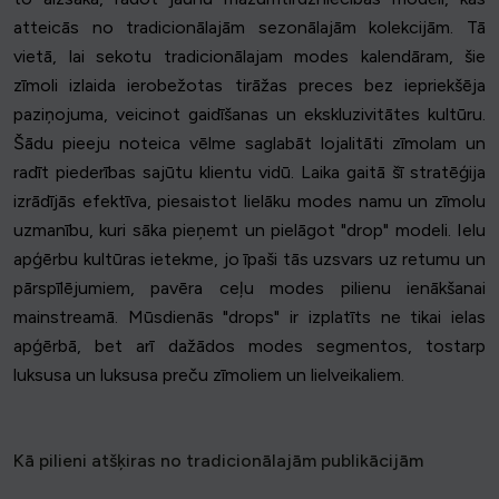
atteicās no tradicionālajām sezonālajām kolekcijām. Tā
vietā, lai sekotu tradicionālajam modes kalendāram, šie
zīmoli izlaida ierobežotas tirāžas preces bez iepriekšēja
paziņojuma, veicinot gaidīšanas un ekskluzivitātes kultūru.
Šādu pieeju noteica vēlme saglabāt lojalitāti zīmolam un
radīt piederības sajūtu klientu vidū. Laika gaitā šī stratēģija
izrādījās efektīva, piesaistot lielāku modes namu un zīmolu
uzmanību, kuri sāka pieņemt un pielāgot "drop" modeli. Ielu
apģērbu kultūras ietekme, jo īpaši tās uzsvars uz retumu un
pārspīlējumiem, pavēra ceļu modes pilienu ienākšanai
mainstreamā. Mūsdienās "drops" ir izplatīts ne tikai ielas
apģērbā, bet arī dažādos modes segmentos, tostarp
luksusa un luksusa preču zīmoliem un lielveikaliem.
Kā pilieni atšķiras no tradicionālajām publikācijām