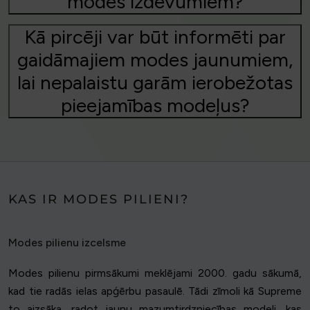
modes izdevumiem?
Kā pircēji var būt informēti par
gaidāmajiem modes jaunumiem,
lai nepalaistu garām ierobežotas
pieejamības modeļus?
KAS IR MODES PILIENI?
Modes pilienu izcelsme
Modes pilienu pirmsākumi meklējami 2000. gadu sākumā,
kad tie radās ielas apģērbu pasaulē. Tādi zīmoli kā Supreme
to aizsāka, radot jaunu mazumtirdzniecības modeli, kas