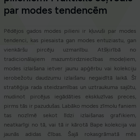
par modes tendencēm
Pēdējos gados modes pilieni ir kļuvuši par modes
tendenci, kas piesaista gan modes entuziastu, gan
vienkāršu pircēju uzmanību. Atšķirībā no
tradicionālajiem mazumtirdzniecības modeļiem,
modes izlaišana ietver jaunu apģērbu vai kolekciju
ierobežotu daudzumu izlaišanu negaidītā laikā. Šī
stratēģija rada steidzamības un uztraukuma sajūtu,
mudinot pircējus iegādāties ekskluzīvas preces,
pirms tās ir pazudušas. Labāko modes zīmolu faniem
tas nozīmē sekot līdzi izlaišanas grafikiem,
neatkarīgi no tā, vai tā ir kārotā Bape kolekcija vai
jaunās adidas čības. Šajā rokasgrāmatā mēs