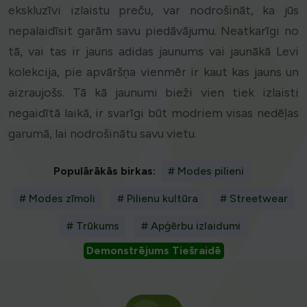
ekskluzīvi izlaistu preču, var nodrošināt, ka jūs
nepalaidīsit garām savu piedāvājumu. Neatkarīgi no
tā, vai tas ir jauns adidas jaunums vai jaunākā Levi
kolekcija, pie apvāršņa vienmēr ir kaut kas jauns un
aizraujošs. Tā kā jaunumi bieži vien tiek izlaisti
negaidītā laikā, ir svarīgi būt modriem visas nedēļas
garumā, lai nodrošinātu savu vietu.
Populārākās birkas:
# Modes pilieni
# Modes zīmoli
# Pilienu kultūra
# Streetwear
# Trūkums
# Apģērbu izlaidumi
Demonstrējums Tiešraidē