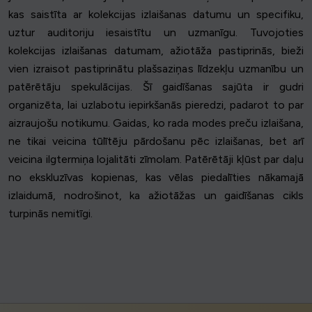
kas saistīta ar kolekcijas izlaišanas datumu un specifiku,
uztur auditoriju iesaistītu un uzmanīgu. Tuvojoties
kolekcijas izlaišanas datumam, ažiotāža pastiprinās, bieži
vien izraisot pastiprinātu plašsaziņas līdzekļu uzmanību un
patērētāju spekulācijas. Šī gaidīšanas sajūta ir gudri
organizēta, lai uzlabotu iepirkšanās pieredzi, padarot to par
aizraujošu notikumu. Gaidas, ko rada modes preču izlaišana,
ne tikai veicina tūlītēju pārdošanu pēc izlaišanas, bet arī
veicina ilgtermiņa lojalitāti zīmolam. Patērētāji kļūst par daļu
no ekskluzīvas kopienas, kas vēlas piedalīties nākamajā
izlaidumā, nodrošinot, ka ažiotāžas un gaidīšanas cikls
turpinās nemitīgi.