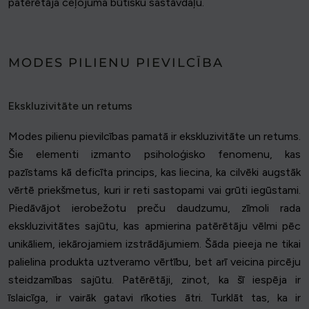
patērētāja ceļojuma būtisku sastāvdaļu.
MODES PILIENU PIEVILCĪBA
Ekskluzivitāte un retums
Modes pilienu pievilcības pamatā ir ekskluzivitāte un retums.
Šie elementi izmanto psiholoģisko fenomenu, kas
pazīstams kā deficīta princips, kas liecina, ka cilvēki augstāk
vērtē priekšmetus, kuri ir reti sastopami vai grūti iegūstami.
Piedāvājot ierobežotu preču daudzumu, zīmoli rada
ekskluzivitātes sajūtu, kas apmierina patērētāju vēlmi pēc
unikāliem, iekārojamiem izstrādājumiem. Šāda pieeja ne tikai
palielina produkta uztveramo vērtību, bet arī veicina pircēju
steidzamības sajūtu. Patērētāji, zinot, ka šī iespēja ir
īslaicīga, ir vairāk gatavi rīkoties ātri. Turklāt tas, ka ir