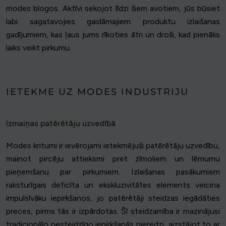
modes blogos. Aktīvi sekojot līdzi šiem avotiem, jūs būsiet
labi sagatavojies gaidāmajiem produktu izlaišanas
gadījumiem, kas ļaus jums rīkoties ātri un droši, kad pienāks
laiks veikt pirkumu.
IETEKME UZ MODES INDUSTRIJU
Izmaiņas patērētāju uzvedībā
Modes kritumi ir ievērojami ietekmējuši patērētāju uzvedību,
mainot pircēju attieksmi pret zīmoliem un lēmumu
pieņemšanu par pirkumiem. Izlaišanas pasākumiem
raksturīgais deficīta un ekskluzivitātes elements veicina
impulsīvāku iepirkšanos, jo patērētāji steidzas iegādāties
preces, pirms tās ir izpārdotas. Šī steidzamība ir mazinājusi
tradicionālo nesteidzīgo iepirkšanās pieredzi, aizstājot to ar