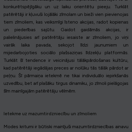
konkurētspējīgāku un uz laiku orientētu pieeju. Turklāt
patērētāji ir kļuvuši lojālāki zīmolam un bieži vien pievienojas
tiem zīmoliem, kas veiksmīgi īsteno akcijas, radot kopienas
un piederības sajūtu. Gaidot gaidāmās akcijas, ir
palielinājusies arī patērētāju iesaiste ar zīmoliem, jo viņi
vairāk laika pavada, sekojot līdzi jaunumiem un
mijiedarbojoties sociālo plašsaziņas līdzekļu platformās.
Turklāt šī tendence ir veicinājusi tālākpārdošanas kultūru,
kad patērētāji iegādājas preces ar nolūku tās tālāk pārdot ar
peļņu. Šī pārmaiņa ietekmē ne tikai individuālo iepirkšanās
uzvedību, bet arī plašāku tirgus dinamiku, jo zīmoli pielāgojas
šīm mainīgajām patērētāju vēlmēm.
Ietekme uz mazumtirdzniecību un zīmoliem
Modes kritumi ir būtiski mainījuši mazumtirdzniecības ainavu