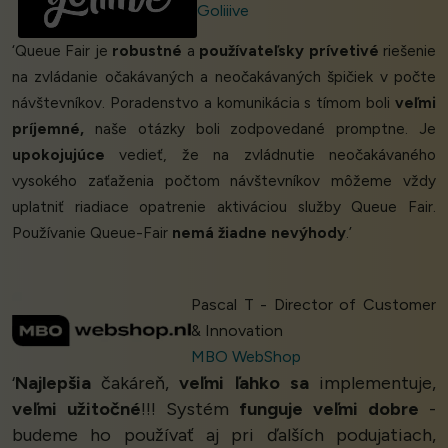
Goliiive
‘Queue Fair je
robustné
a
používateľsky prívetivé
riešenie
na zvládanie očakávaných a neočakávaných špičiek v počte
návštevníkov. Poradenstvo a komunikácia s tímom boli
veľmi
príjemné,
naše otázky boli zodpovedané promptne. Je
upokojujúce
vedieť, že na zvládnutie neočakávaného
vysokého zaťaženia počtom návštevníkov môžeme vždy
uplatniť riadiace opatrenie aktiváciou služby Queue Fair.
Používanie Queue-Fair
nemá žiadne nevýhody
.’
Pascal T - Director of Customer
& Innovation
MBO WebShop
‘
Najlepšia
čakáreň,
veľmi ľahko sa
implementuje,
veľmi užitočné
!!! Systém
funguje veľmi dobre
-
budeme ho používať aj pri ďalších podujatiach,