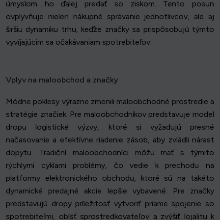
úmyslom ho ďalej predať so ziskom. Tento posun
ovplyvňuje nielen nákupné správanie jednotlivcov, ale aj
širšiu dynamiku trhu, keďže značky sa prispôsobujú týmto
vyvíjajúcim sa očakávaniam spotrebiteľov.
Vplyv na maloobchod a značky
Módne poklesy výrazne zmenili maloobchodné prostredie a
stratégie značiek. Pre maloobchodníkov predstavuje model
dropu logistické výzvy, ktoré si vyžadujú presné
načasovanie a efektívne riadenie zásob, aby zvládli nárast
dopytu. Tradiční maloobchodníci môžu mať s týmito
rýchlymi cyklami problémy, čo vedie k prechodu na
platformy elektronického obchodu, ktoré sú na takéto
dynamické predajné akcie lepšie vybavené. Pre značky
predstavujú dropy príležitosť vytvoriť priame spojenie so
spotrebiteľmi, obísť sprostredkovateľov a zvýšiť lojalitu k