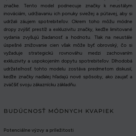
značke. Tento model podnecuje značky k neustálym
inováciám, udržiavaniu ich ponuky sviežej a pútavej, aby si
udržali záujem spotrebiteľov. Okrem toho môžu módne
dropy zvýšiť prestíž a exkluzivitu značky, keďže limitované
vydania zvyšujú žiadanosť a hodnotu. Tlak na neustále
úspešné znižovanie cien však môže byť obrovský, čo si
vyžaduje strategickú rovnováhu medzi zachovaním
exkluzivity a uspokojením dopytu spotrebiteľov. Dlhodobá
udržateľnosť tohto modelu zostáva predmetom diskusií,
keďže značky naďalej hľadajú nové spôsoby, ako zaujať a
zväčšiť svoju zákaznícku základňu.
BUDÚCNOSŤ MÓDNYCH KVAPIEK
Potenciálne výzvy a príležitosti