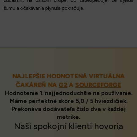
zúčastniť na ďalšom drope, čo zabezpečuje, že cyklus
šumu a očakávania plynule pokračuje.
NAJLEPŠIE HODNOTENÁ VIRTUÁLNA
ČAKÁREŇ NA
G2
A
SOURCEFORGE
Hodnotenie 1. najjednoduchšie na používanie.
Máme perfektné skóre 5,0 / 5 hviezdičiek.
Prekonáva dodávateľa číslo dva v každej
metrike.
Naši
spokojní klienti
hovoria