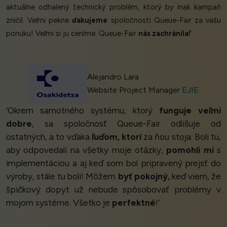
aktuálne odhalený technický problém, ktorý by inak kampaň
zničil. Veľmi pekne
ďakujeme
spoločnosti Queue-Fair za vašu
ponuku! Veľmi si ju ceníme. Queue-Fair
nás zachránila!
’
Alejandro Lara
Website Project Manager
EJIE
‘Okrem samotného systému, ktorý
funguje veľmi
dobre
, sa spoločnosť Queue-Fair odlišuje od
ostatných, a to vďaka
ľuďom, ktorí
za ňou stoja. Boli tu,
aby odpovedali na všetky moje otázky,
pomohli mi
s
implementáciou a aj keď som bol pripravený prejsť do
výroby, stále tu boli! Môžem
byť pokojný,
keď viem, že
špičkový dopyt už nebude spôsobovať problémy v
mojom systéme. Všetko je
perfektné
!’