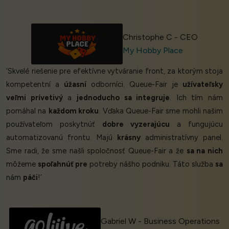
Christophe C - CEO
My Hobby Place
‘Skvelé riešenie pre efektívne vytváranie front, za ktorým stoja
kompetentní a
úžasní
odborníci. Queue-Fair je
užívateľsky
veľmi prívetivý
a
jednoducho sa integruje
. Ich tím nám
pomáhal na
každom kroku
. Vďaka Queue-Fair sme mohli našim
používateľom poskytnúť
dobre vyzerajúcu
a fungujúcu
automatizovanú frontu. Majú
krásny
administratívny panel.
Sme radi, že sme našli spoločnosť Queue-Fair a že
sa na nich
môžeme
spoľahnúť pre
potreby nášho podniku. Táto služba
sa
nám
páči
!’
Gabriel W - Business Operations