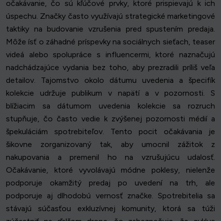
očakávanie, čo sú kľúčové prvky, ktoré prispievajú k ich
úspechu. Značky často využívajú strategické marketingové
taktiky na budovanie vzrušenia pred spustením predaja.
Môže ísť o záhadné príspevky na sociálnych sieťach, teaser
videá alebo spolupráce s influencermi, ktoré naznačujú
nadchádzajúce vydania bez toho, aby prezradili príliš veľa
detailov. Tajomstvo okolo dátumu uvedenia a špecifík
kolekcie udržuje publikum v napätí a v pozornosti. S
blížiacim sa dátumom uvedenia kolekcie sa rozruch
stupňuje, čo často vedie k zvýšenej pozornosti médií a
špekuláciám spotrebiteľov. Tento pocit očakávania je
šikovne zorganizovaný tak, aby umocnil zážitok z
nakupovania a premenil ho na vzrušujúcu udalosť.
Očakávanie, ktoré vyvolávajú módne poklesy, nielenže
podporuje okamžitý predaj po uvedení na trh, ale
podporuje aj dlhodobú vernosť značke. Spotrebitelia sa
stávajú súčasťou exkluzívnej komunity, ktorá sa túži