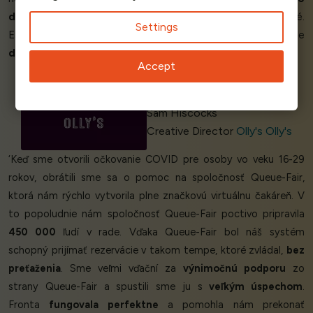
deň
a
fungovalo
to
perfektne
. Úžasné. Krásne veci. Zlaté.
Settings
Ešte raz ďakujem; znamená to pre mňa veľa. Dnes
sa
mi bude
dobre spať
.
Legendárne.
’
Accept
Sam Hiscocks
Creative Director
Olly's Olly's
‘Keď sme otvorili očkovanie COVID pre osoby vo veku 16-29
rokov, obrátili sme sa o pomoc na spoločnosť Queue-Fair,
ktorá nám rýchlo vytvorila plne značkovú virtuálnu čakáreň. V
to popoludnie nám spoločnosť Queue-Fair poctivo pripravila
450 000
ľudí v rade. Vďaka Queue-Fair bol náš systém
schopný prijímať rezervácie v takom tempe, ktoré zvládal,
bez
preťaženia
. Sme veľmi vďační za
výnimočnú podporu
zo
strany Queue-Fair a spustili sme ju s
veľkým úspechom
.
Fronta
fungovala perfektne
a pomohla nám prekonať