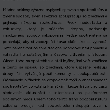
Módne poklesy výrazne ovplyvnili správanie spotrebiteľov a
zmenili spôsob, akým zákazníci spolupracujú so značkami a
prijímajú nákupné rozhodnutia. Prvok nedostatku a
exkluzivity, ktorý je súčasťou dropov, podporuje
impulzívnejší spôsob nakupovania, keďže spotrebitelia sa
ponáhľajú, aby si zabezpečili tovar skôr, ako sa vypredá.
Táto naliehavosť oslabila tradičné pohodové nakupovanie a
nahradila ho súťaživejším a časovo citlivejším prístupom.
Okrem toho sa spotrebitelia stali lojálnejšími voči značkám
a často sa spájajú so značkami, ktoré úspešne realizujú
dropy, čím vytvárajú pocit komunity a spolupatričnosti.
Očakávanie blížiacich sa dropov tiež zvýšilo angažovanosť
spotrebiteľov vo vzťahu k značkám, keďže trávia viac času
sledovaním aktualizácií a interakciou na platformách
sociálnych médií. Okrem toho tento trend podporil kultúru
ďalšieho predaja, keď spotrebitelia nakupujú tovar s