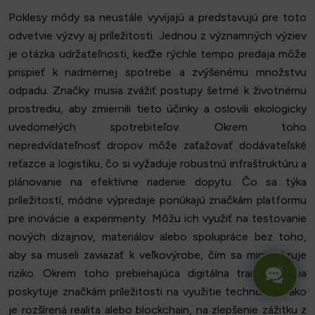
Poklesy módy sa neustále vyvíjajú a predstavujú pre toto
odvetvie výzvy aj príležitosti. Jednou z významných výziev
je otázka udržateľnosti, keďže rýchle tempo predaja môže
prispieť k nadmernej spotrebe a zvýšenému množstvu
odpadu. Značky musia zvážiť postupy šetrné k životnému
prostrediu, aby zmiernili tieto účinky a oslovili ekologicky
uvedomelých spotrebiteľov. Okrem toho
nepredvídateľnosť dropov môže zaťažovať dodávateľské
reťazce a logistiku, čo si vyžaduje robustnú infraštruktúru a
plánovanie na efektívne riadenie dopytu. Čo sa týka
príležitostí, módne výpredaje ponúkajú značkám platformu
pre inovácie a experimenty. Môžu ich využiť na testovanie
nových dizajnov, materiálov alebo spolupráce bez toho,
aby sa museli zaviazať k veľkovýrobe, čím sa minimalizuje
riziko. Okrem toho prebiehajúca digitálna transformácia
poskytuje značkám príležitosti na využitie technológií, ako
je rozšírená realita alebo blockchain, na zlepšenie zážitku z