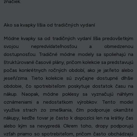
značiek.
Ako sa kvapky líšia od tradičných vydaní
Módne kvapky sa od tradičných vydaní líšia predovšetkým
svojou nepredvídateľnosťou a obmedzenou
dostupnosťou. Tradičné módne modely sa spoliehajú na
štruktúrované časové plány, pričom kolekcie sa predstavujú
počas konkrétnych ročných období, ako je jar/leto alebo
jeseň/zima. Tieto kolekcie sú zvyčajne dostupné dlhšie
obdobie, čo spotrebiteľom poskytuje dostatok času na
nákup. Naopak, módne poklesy sa vyznačujú náhlymi
oznámeniami a nedostatkom výrobkov. Tento model
využíva strach zo zmeškania, čím podporuje okamžité
nákupy, keďže tovar je často k dispozícii len na krátky čas
alebo kým sa nevypredá. Okrem toho, dropy podporujú
vzťah priamo so spotrebiteľom, pričom často obchádzajú