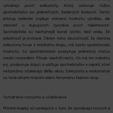
vytvárajú pocit exkluzivity, ktorý oslovuje túžbu
spotrebiteľov po jedinečných, žiadaných kúskoch. Tento
prístup nielenže zvyšuje vnímanú hodnotu výrobku, ale
zároveň u kupujúcich vyvoláva pocit naliehavosti.
Spotrebitelia sú náchylnejší konať rýchlo, keď vedia, že
príležitosť je prchavá. Okrem toho skutočnosť, že vlastnia
exkluzívny tovar z módneho dropu, má často spoločenskú
hodnotu, čo spotrebiteľom poskytuje jedinečný status
medzi rovesníkmi. Pôvab vlastniť niečo, čo má len málokto
iný, podporuje dopyt a udržuje spotrebiteľov v napätí, ktorí
netrpezlivo očakávajú ďalšiu akciu. Exkluzivita a nedostatok
sú teda silnými hnacími silami fenoménu fashion drop.
Vytváranie rozruchu a očakávania
Módne kvapky sú vynikajúce v tom, že vyvolávajú rozruch a