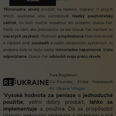
‘
Mimoriadne skvelý
produkt na riadenie dopravy. V prvých
dňoch spustenia sme potrebovali
hladký používateľský
zážitok
, čo bolo možné dosiahnuť len pridaním Queue-Fair.
Páčilo sa nám, ako jednoducho sa dal Queue Fair nastaviť vo
viacerých jazykoch
. Možnosti
prispôsobenia
kódu boli skvelé
a čakáreň sme
zosúladili s
naším dizajnovým systémom. Aj
podpora bola na tejto ceste
mimoriadne nápomocná
.
Vrelo
odporúčame
. Queue-Fair
odviedol svoju prácu skvele.
’
Yura Bogdanov
Co-Founder, Entire Framework
RE: Ukraine Villages
‘
Vysoká hodnota za peniaze
a
jednoduché
použitie,
veľmi dobrý produkt,
ľahko sa
implementuje
a používa. Dá sa prispôsobiť
rôznym webovým stránkam a stránkam a má