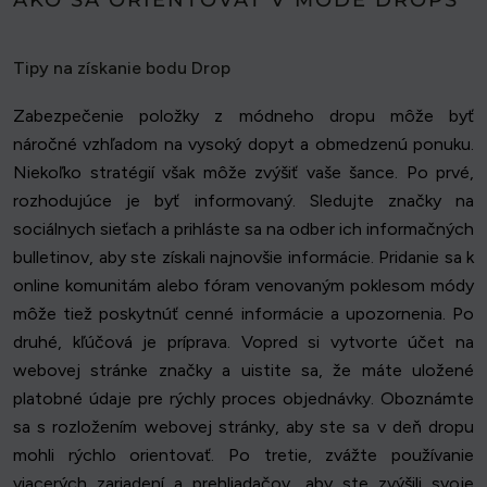
Tipy na získanie bodu Drop
Zabezpečenie položky z módneho dropu môže byť
náročné vzhľadom na vysoký dopyt a obmedzenú ponuku.
Niekoľko stratégií však môže zvýšiť vaše šance. Po prvé,
rozhodujúce je byť informovaný. Sledujte značky na
sociálnych sieťach a prihláste sa na odber ich informačných
bulletinov, aby ste získali najnovšie informácie. Pridanie sa k
online komunitám alebo fóram venovaným poklesom módy
môže tiež poskytnúť cenné informácie a upozornenia. Po
druhé, kľúčová je príprava. Vopred si vytvorte účet na
webovej stránke značky a uistite sa, že máte uložené
platobné údaje pre rýchly proces objednávky. Oboznámte
sa s rozložením webovej stránky, aby ste sa v deň dropu
mohli rýchlo orientovať. Po tretie, zvážte používanie
viacerých zariadení a prehliadačov, aby ste zvýšili svoje