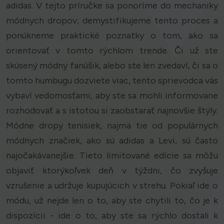
adidas. V tejto príručke sa ponoríme do mechaniky
módnych dropov, demystifikujeme tento proces a
ponúkneme praktické poznatky o tom, ako sa
orientovať v tomto rýchlom trende. Či už ste
skúsený módny fanúšik, alebo ste len zvedaví, či sa o
tomto humbugu dozviete viac, tento sprievodca vás
vybaví vedomosťami, aby ste sa mohli informovane
rozhodovať a s istotou si zaobstarať najnovšie štýly.
Módne dropy tenisiek, najmä tie od populárnych
módnych značiek, ako sú adidas a Levi, sú často
najočakávanejšie. Tieto limitované edície sa môžu
objaviť ktorýkoľvek deň v týždni, čo zvyšuje
vzrušenie a udržuje kupujúcich v strehu. Pokiaľ ide o
módu, už nejde len o to, aby ste chytili to, čo je k
dispozícii - ide o to, aby ste sa rýchlo dostali k