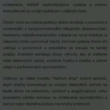
očakávanie, dráždiť nadchádzajúce vydania a priamo
komunikovať so svojím publikom v reálnom čase.
Okrem toho sa módne poklesy dobre zhodujú s posunom k
osobnejším a bezprostrednejším nákupným skúsenostiam.
Namiesto niekoľkomesačného čakania na nové kolekcie si
zákazníci môžu vychutnať časté, čerstvé vydania, ktoré ich
udržujú v pozornosti a pravidelne sa vracajú na kanály
značky. Značkám prinášajú dropy výhody, ako je zníženie
rizika skladových zásob, zvýšenie lojality k značke a cenné
údaje o preferenciách spotrebiteľov.
Celkovo sa vďaka modelu "fashion drop" zmenil spôsob,
akým značky komunikujú so svojimi zákazníkmi, pričom sa
kladie dôraz na exkluzivitu, rýchlosť a angažovanosť. Jeho
popularita odráža meniace sa očakávania spotrebiteľov a
rastúci vplyv digitálnej kultúry na módny priemysel.