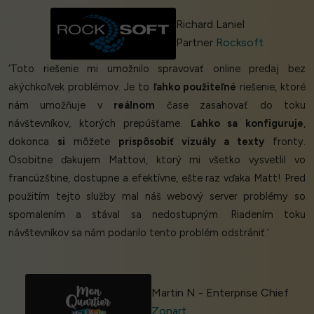
Richard Laniel
Partner
Rocksoft
‘Toto riešenie mi umožnilo spravovať online predaj bez
akýchkoľvek problémov. Je to
ľahko použiteľné
riešenie, ktoré
nám umožňuje v
reálnom
čase zasahovať do toku
návštevníkov, ktorých prepúšťame.
Ľahko sa konfiguruje
,
dokonca
si
môžete
prispôsobiť vizuály a texty
fronty.
Osobitne ďakujem Mattovi, ktorý mi všetko vysvetlil vo
francúzštine, dostupne a efektívne, ešte raz vďaka Matt! Pred
použitím tejto služby mal náš webový server problémy so
spomalením a stával sa nedostupným. Riadením toku
návštevníkov sa nám podarilo tento problém odstrániť.’
Martin N - Enterprise Chief
Zonart