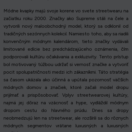
Módne kvapky majú svoje korene vo svete streetwearu na
začiatku roku 2000. Značky ako Supreme stáli na čele a
vytvorili nový maloobchodný model, ktorý sa odklonil od
tradičných sezónnych kolekcií. Namiesto toho, aby sa riadili
konvenčným módnym kalendárom, tieto značky vydávali
limitované edície bez predchádzajúceho oznámenia, čím
podporovali kultúru očakávania a exkluzivity. Tento prístup
bol motivovaný túžbou udržať si vernosť značke a vytvoriť
pocit spolupatričnosti medzi ich zákazníkmi. Táto stratégia
sa časom ukázala ako účinná a upútala pozornosť väčších
módnych domov a značiek, ktoré začali model dropu
prijímať a prispôsobovať. Vplyv streetwearovej kultúry,
najmä jej dôraz na vzácnosť a hype, vydláždil módnym
dropom cestu do hlavného prúdu. Dnes sa dropy
neobmedzujú len na streetwear, ale rozšírili sa do rôznych
módnych segmentov vrátane luxusných a luxusných