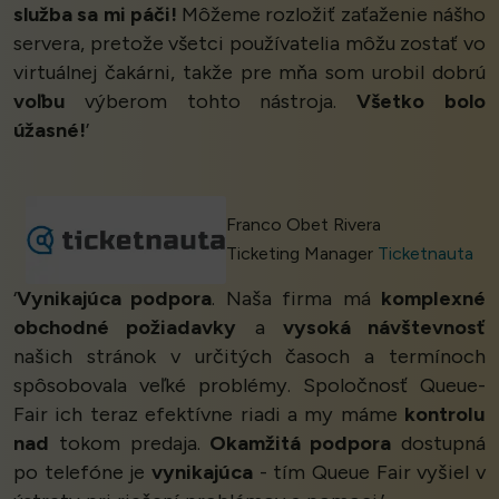
služba sa mi páči!
Môžeme rozložiť zaťaženie nášho
servera, pretože všetci používatelia môžu zostať vo
virtuálnej čakárni, takže pre mňa som urobil dobrú
voľbu
výberom tohto nástroja.
Všetko bolo
úžasné!
’
Franco Obet Rivera
Ticketing Manager
Ticketnauta
‘
Vynikajúca podpora
. Naša firma má
komplexné
obchodné požiadavky
a
vysoká návštevnosť
našich stránok v určitých časoch a termínoch
spôsobovala veľké problémy. Spoločnosť Queue-
Fair ich teraz efektívne riadi a my máme
kontrolu
nad
tokom predaja.
Okamžitá podpora
dostupná
po telefóne je
vynikajúca
- tím Queue Fair vyšiel v