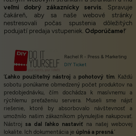
veľmi dobrý zákaznícky servis
. Spravuje
čakáreň, aby sa naše webové stránky
nestresovali počas spustenia dôležitých
podujatí predaja vstupeniek.
Odporúčame!
’
Rachel R - Press & Marketing
DIY Ticket
‘
Ľahko použiteľný nástroj
a
pohotový tím
. Každú
sobotu ponúkame obmedzený počet produktov na
predobjednávku, čím dochádza k masívnemu a
rýchlemu preťaženiu servera. Museli sme nájsť
riešenie, ktoré by absorbovalo návštevnosť a
umožnilo našim zákazníkom plynulejšie nakupovať.
Nástroj
sa dal ľahko nastaviť
na našej webovej
lokalite. Ich dokumentácia je
úplná a presná
.’