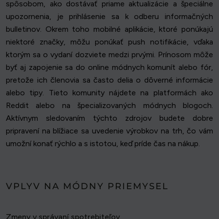
spôsobom, ako dostávať priame aktualizácie a špeciálne
upozornenia, je prihlásenie sa k odberu informačných
bulletinov. Okrem toho mobilné aplikácie, ktoré ponúkajú
niektoré značky, môžu ponúkať push notifikácie, vďaka
ktorým sa o vydaní dozviete medzi prvými. Prínosom môže
byť aj zapojenie sa do online módnych komunít alebo fór,
pretože ich členovia sa často delia o dôverné informácie
alebo tipy. Tieto komunity nájdete na platformách ako
Reddit alebo na špecializovaných módnych blogoch.
Aktívnym sledovaním týchto zdrojov budete dobre
pripravení na blížiace sa uvedenie výrobkov na trh, čo vám
umožní konať rýchlo a s istotou, keď príde čas na nákup.
VPLYV NA MÓDNY PRIEMYSEL
Zmeny v správaní spotrebiteľov