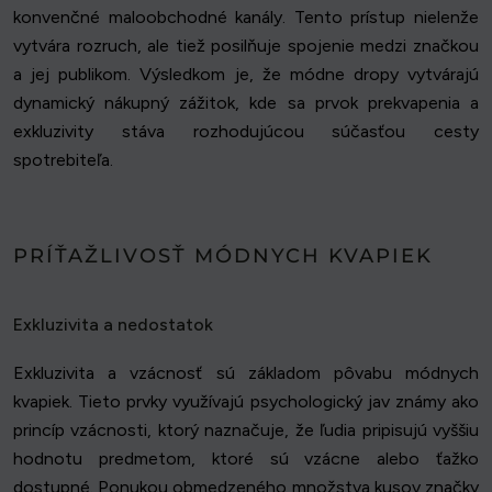
konvenčné maloobchodné kanály. Tento prístup nielenže
vytvára rozruch, ale tiež posilňuje spojenie medzi značkou
a jej publikom. Výsledkom je, že módne dropy vytvárajú
dynamický nákupný zážitok, kde sa prvok prekvapenia a
exkluzivity stáva rozhodujúcou súčasťou cesty
spotrebiteľa.
PRÍŤAŽLIVOSŤ MÓDNYCH KVAPIEK
Exkluzivita a nedostatok
Exkluzivita a vzácnosť sú základom pôvabu módnych
kvapiek. Tieto prvky využívajú psychologický jav známy ako
princíp vzácnosti, ktorý naznačuje, že ľudia pripisujú vyššiu
hodnotu predmetom, ktoré sú vzácne alebo ťažko
dostupné. Ponukou obmedzeného množstva kusov značky