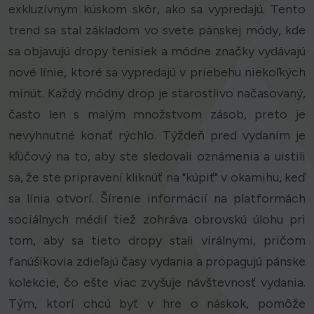
exkluzívnym kúskom skôr, ako sa vypredajú. Tento
trend sa stal základom vo svete pánskej módy, kde
sa objavujú dropy tenisiek a módne značky vydávajú
nové línie, ktoré sa vypredajú v priebehu niekoľkých
minút. Každý módny drop je starostlivo načasovaný,
často len s malým množstvom zásob, preto je
nevyhnutné konať rýchlo. Týždeň pred vydaním je
kľúčový na to, aby ste sledovali oznámenia a uistili
sa, že ste pripravení kliknúť na "kúpiť" v okamihu, keď
sa línia otvorí. Šírenie informácií na platformách
sociálnych médií tiež zohráva obrovskú úlohu pri
tom, aby sa tieto dropy stali virálnymi, pričom
fanúšikovia zdieľajú časy vydania a propagujú pánske
kolekcie, čo ešte viac zvyšuje návštevnosť vydania.
Tým, ktorí chcú byť v hre o náskok, pomôže