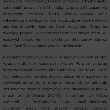
možno pre mnohé weby nasadiť pomocou jediného riadku
kódu približne za päť minút a dokonca ju spustiť zadarmo s
bezplatným frontom. Tento prístup vytvára pocit
naliehavosti a exkluzivity, čím povzbudzuje spotrebiteľov,
aby konali rýchlo, kým sa tovar nevypredá. Dropy sa
zvyčajne propagujú prostredníctvom sociálnych médií, e-
mailových upozornení a marketingu influencerov, čím sa
medzi fanúšikmi vytvára rozruch a očakávanie.
Popularita módnych kvapiek v posledných rokoch prudko
vzrástla v dôsledku viacerých faktorov. Po prvé, vzostup
streetwearových značiek ako Supreme a Off-White, ktoré
boli priekopníkmi modelu dropov, ukázal jeho účinnosť pri
zvyšovaní popularity a dopytu. Spotrebiteľov priťahuje
vzrušenie zo získania vzácnych, veľmi žiadaných kúskov a
strach zo zmeškania (FOMO) umocňuje ich túžbu
zúčastniť sa. Rozhodujúcu úlohu zohrali platformy
sociálnych médií, ktoré značkám umožnili budovať