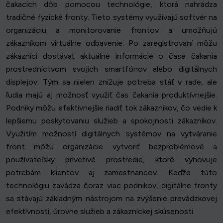
čakacích dôb pomocou technológie, ktorá nahrádza
tradičné fyzické fronty. Tieto systémy využívajú softvér na
organizáciu a monitorovanie frontov a umožňujú
zákazníkom virtuálne odbavenie. Po zaregistrovaní môžu
zákazníci dostávať aktuálne informácie o čase čakania
prostredníctvom svojich smartfónov alebo digitálnych
displejov. Tým sa nielen znižuje potreba stáť v rade, ale
ľudia majú aj možnosť využiť čas čakania produktívnejšie.
Podniky môžu efektívnejšie riadiť tok zákazníkov, čo vedie k
lepšiemu poskytovaniu služieb a spokojnosti zákazníkov.
Využitím možností digitálnych systémov na vytváranie
front môžu organizácie vytvoriť bezproblémové a
používateľsky prívetivé prostredie, ktoré vyhovuje
potrebám klientov aj zamestnancov. Keďže túto
technológiu zavádza čoraz viac podnikov, digitálne fronty
sa stávajú základným nástrojom na zvýšenie prevádzkovej
efektívnosti, úrovne služieb a zákazníckej skúsenosti.