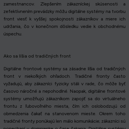
zamestnancov. Zlepšením zákazníckej skúsenosti a
zefektívnením prevádzky môžu digitálne systémy na tvorbu
front viesť k vyššej spokojnosti zákazníkov a miere ich
udržania, čo v konečnom dôsledku vedie k obchodnému
úspechu.
Ako sa líšia od tradičných front
Digitálne frontové systémy sa zásadne líšia od tradičných
front v niekoľkých ohľadoch. Tradičné fronty často
vyžadujú, aby zákazníci fyzicky stáli v rade, čo môže byť
časovo náročné a nepohodlné. Naopak, digitálne frontové
systémy umožňujú zákazníkom zapojiť sa do virtuálneho
frontu z ľubovoľného miesta, čím ich oslobodzujú od
obmedzenia čakať na stanovenom mieste. Okrem toho
tradičné fronty ponúkajú len málo komunikácie; zákazníci sú
ponechaní v domnienke o čase čakania. Digitálne systémy