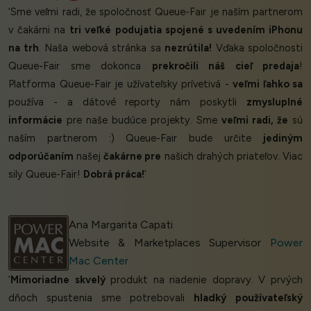
‘Sme veľmi radi, že spoločnosť Queue-Fair je naším partnerom
v čakárni na
tri veľké podujatia spojené s uvedením iPhonu
na trh
. Naša webová stránka sa
nezrútila!
Vďaka spoločnosti
Queue-Fair sme dokonca
prekročili náš cieľ predaja
!
Platforma Queue-Fair je užívateľsky prívetivá -
veľmi ľahko sa
používa - a dátové reporty nám poskytli
zmysluplné
informácie
pre naše budúce projekty. Sme
veľmi radi, že
sú
naším partnerom :) Queue-Fair bude určite
jediným
odporúčaním
našej
čakárne pre
našich drahých priateľov. Viac
sily Queue-Fair!
Dobrá práca!
’
Ana Margarita Capati
Website & Marketplaces Supervisor
Power
Mac Center
‘
Mimoriadne skvelý
produkt na riadenie dopravy. V prvých
dňoch spustenia sme potrebovali
hladký používateľský