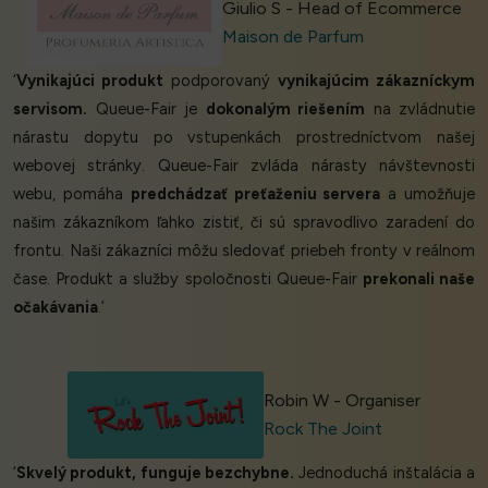
Giulio S - Head of Ecommerce
Maison de Parfum
‘
Vynikajúci produkt
podporovaný
vynikajúcim zákazníckym
servisom.
Queue-Fair je
dokonalým riešením
na zvládnutie
nárastu dopytu po vstupenkách prostredníctvom našej
webovej stránky. Queue-Fair zvláda nárasty návštevnosti
webu, pomáha
predchádzať preťaženiu servera
a umožňuje
našim zákazníkom ľahko zistiť, či sú spravodlivo zaradení do
frontu. Naši zákazníci môžu sledovať priebeh fronty v reálnom
čase. Produkt a služby spoločnosti Queue-Fair
prekonali naše
očakávania
.’
Robin W - Organiser
Rock The Joint
‘
Skvelý produkt, funguje bezchybne.
Jednoduchá inštalácia a