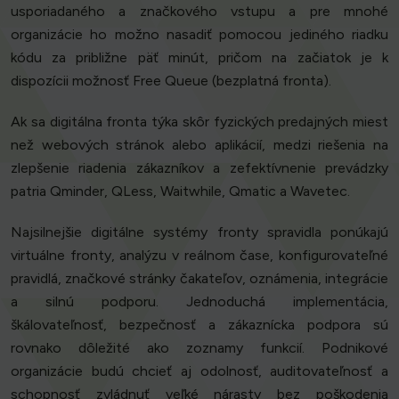
usporiadaného a značkového vstupu a pre mnohé
organizácie ho možno nasadiť pomocou jediného riadku
kódu za približne päť minút, pričom na začiatok je k
dispozícii možnosť Free Queue (bezplatná fronta).
Ak sa digitálna fronta týka skôr fyzických predajných miest
než webových stránok alebo aplikácií, medzi riešenia na
zlepšenie riadenia zákazníkov a zefektívnenie prevádzky
patria Qminder, QLess, Waitwhile, Qmatic a Wavetec.
Najsilnejšie digitálne systémy fronty spravidla ponúkajú
virtuálne fronty, analýzu v reálnom čase, konfigurovateľné
pravidlá, značkové stránky čakateľov, oznámenia, integrácie
a silnú podporu. Jednoduchá implementácia,
škálovateľnosť, bezpečnosť a zákaznícka podpora sú
rovnako dôležité ako zoznamy funkcií. Podnikové
organizácie budú chcieť aj odolnosť, auditovateľnosť a
schopnosť zvládnuť veľké nárasty bez poškodenia