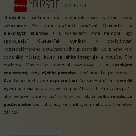
DIY Ticket
‘
Spoľahlivé riešenie na
bezproblémové riadenie toku
zákazníkov. Mali sme možnosť používať Queue-Fair u
niekoľkých klientov
a s výsledkami sme
nemohli byť
spokojnejší
. Queue-Fair
vyniká>
v poskytovaní
bezproblémového používateľského prostredia, čo z neho robí
spoľahlivý nástroj, ktorý
sa ľahko integruje
a používa. Tím
podpory Queue-Fair reagoval pohotovo a
s vysokými
znalosťami
, vždy
rýchlo pomohol
, keď sme to potrebovali.
Kvalita
produktu
z neho priam žiari
. Queue-Fair účinne
vyriešil
výzvu
riadenia nárazovej vysokej návštevnosti, čím zabezpečil,
aby webové stránky našich klientov zvládli
veľké množstvo
používateľov
bez toho, aby sa znížil výkon alebo používateľský
zážitok.’