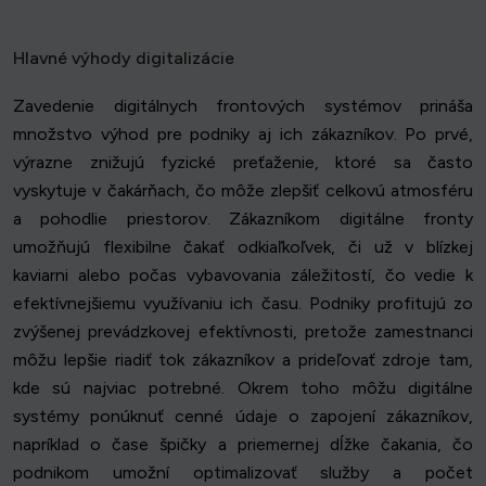
Hlavné výhody digitalizácie
Zavedenie digitálnych frontových systémov prináša
množstvo výhod pre podniky aj ich zákazníkov. Po prvé,
výrazne znižujú fyzické preťaženie, ktoré sa často
vyskytuje v čakárňach, čo môže zlepšiť celkovú atmosféru
a pohodlie priestorov. Zákazníkom digitálne fronty
umožňujú flexibilne čakať odkiaľkoľvek, či už v blízkej
kaviarni alebo počas vybavovania záležitostí, čo vedie k
efektívnejšiemu využívaniu ich času. Podniky profitujú zo
zvýšenej prevádzkovej efektívnosti, pretože zamestnanci
môžu lepšie riadiť tok zákazníkov a prideľovať zdroje tam,
kde sú najviac potrebné. Okrem toho môžu digitálne
systémy ponúknuť cenné údaje o zapojení zákazníkov,
napríklad o čase špičky a priemernej dĺžke čakania, čo
podnikom umožní optimalizovať služby a počet