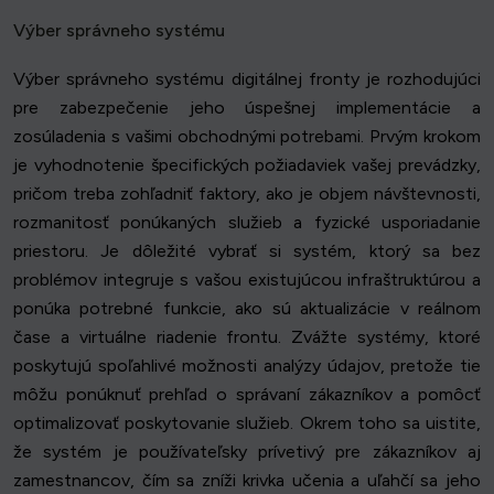
Výber správneho systému
Výber správneho systému digitálnej fronty je rozhodujúci
pre zabezpečenie jeho úspešnej implementácie a
zosúladenia s vašimi obchodnými potrebami. Prvým krokom
je vyhodnotenie špecifických požiadaviek vašej prevádzky,
pričom treba zohľadniť faktory, ako je objem návštevnosti,
rozmanitosť ponúkaných služieb a fyzické usporiadanie
priestoru. Je dôležité vybrať si systém, ktorý sa bez
problémov integruje s vašou existujúcou infraštruktúrou a
ponúka potrebné funkcie, ako sú aktualizácie v reálnom
čase a virtuálne riadenie frontu. Zvážte systémy, ktoré
poskytujú spoľahlivé možnosti analýzy údajov, pretože tie
môžu ponúknuť prehľad o správaní zákazníkov a pomôcť
optimalizovať poskytovanie služieb. Okrem toho sa uistite,
že systém je používateľsky prívetivý pre zákazníkov aj
zamestnancov, čím sa zníži krivka učenia a uľahčí sa jeho