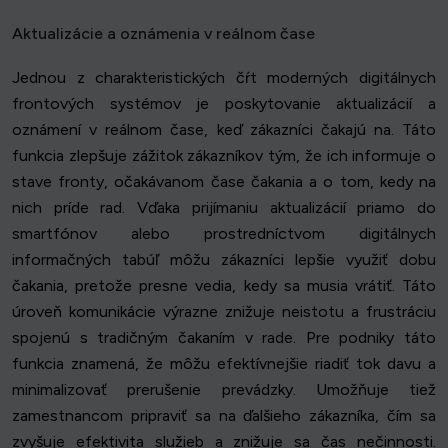
Aktualizácie a oznámenia v reálnom čase
Jednou z charakteristických čŕt moderných digitálnych
frontových systémov je poskytovanie aktualizácií a
oznámení v reálnom čase, keď zákazníci čakajú na. Táto
funkcia zlepšuje zážitok zákazníkov tým, že ich informuje o
stave fronty, očakávanom čase čakania a o tom, kedy na
nich príde rad. Vďaka prijímaniu aktualizácií priamo do
smartfónov alebo prostredníctvom digitálnych
informačných tabúľ môžu zákazníci lepšie využiť dobu
čakania, pretože presne vedia, kedy sa musia vrátiť. Táto
úroveň komunikácie výrazne znižuje neistotu a frustráciu
spojenú s tradičným čakaním v rade. Pre podniky táto
funkcia znamená, že môžu efektívnejšie riadiť tok davu a
minimalizovať prerušenie prevádzky. Umožňuje tiež
zamestnancom pripraviť sa na ďalšieho zákazníka, čím sa
zvyšuje efektivita služieb a znižuje sa čas nečinnosti.