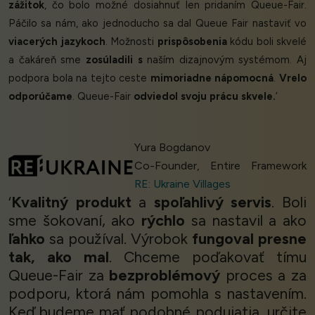
zážitok
, čo bolo možné dosiahnuť len pridaním Queue-Fair.
Páčilo sa nám, ako jednoducho sa dal Queue Fair nastaviť vo
viacerých jazykoch
. Možnosti
prispôsobenia
kódu boli skvelé
a čakáreň sme
zosúladili s
naším dizajnovým systémom. Aj
podpora bola na tejto ceste
mimoriadne nápomocná
.
Vrelo
odporúčame
. Queue-Fair
odviedol svoju prácu skvele.
’
Yura Bogdanov
Co-Founder, Entire Framework
RE: Ukraine Villages
‘
Kvalitný produkt
a
spoľahlivý servis
. Boli
sme šokovaní, ako
rýchlo
sa nastavil a ako
ľahko
sa používal. Výrobok
fungoval presne
tak, ako mal
. Chceme poďakovať tímu
Queue-Fair za
bezproblémový
proces a za
podporu, ktorá nám pomohla s nastavením.
Keď budeme mať podobné podujatia, určite