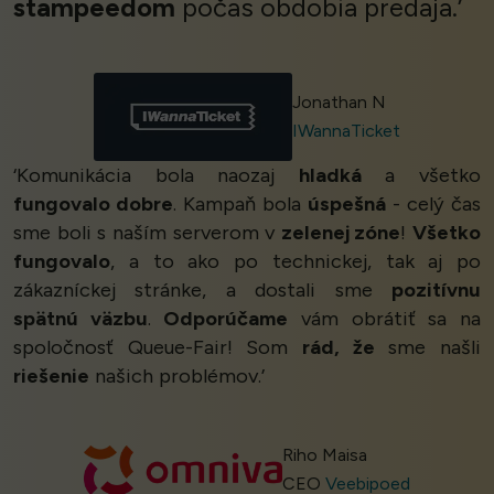
stampeedom
počas obdobia predaja.’
Jonathan N
IWannaTicket
‘Komunikácia bola naozaj
hladká
a všetko
fungovalo dobre
. Kampaň bola
úspešná
- celý čas
sme boli s naším serverom v
zelenej zóne
!
Všetko
fungovalo
, a to ako po technickej, tak aj po
zákazníckej stránke, a dostali sme
pozitívnu
spätnú väzbu
.
Odporúčame
vám obrátiť sa na
spoločnosť Queue-Fair! Som
rád, že
sme našli
riešenie
našich problémov.’
Riho Maisa
CEO
Veebipoed