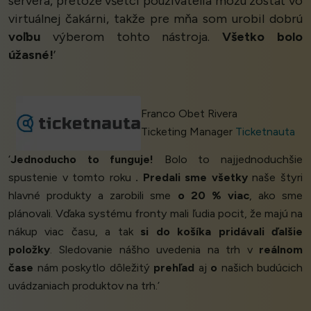
servera, pretože všetci používatelia môžu zostať vo
virtuálnej čakárni, takže pre mňa som urobil dobrú
voľbu
výberom tohto nástroja.
Všetko bolo
úžasné!
’
Franco Obet Rivera
Ticketing Manager
Ticketnauta
‘
Jednoducho to funguje!
Bolo to najjednoduchšie
spustenie v tomto roku
.
Predali sme všetky
naše štyri
hlavné produkty a zarobili sme
o 20 % viac
, ako sme
plánovali. Vďaka systému fronty mali ľudia pocit, že majú na
nákup viac času, a tak
si do košíka pridávali ďalšie
položky
. Sledovanie nášho uvedenia na trh v
reálnom
čase
nám poskytlo dôležitý
prehľad
aj
o
našich budúcich
uvádzaniach produktov na trh.’