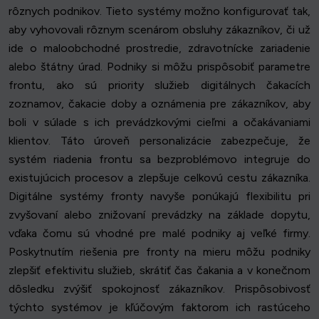
rôznych podnikov. Tieto systémy možno konfigurovať tak,
aby vyhovovali rôznym scenárom obsluhy zákazníkov, či už
ide o maloobchodné prostredie, zdravotnícke zariadenie
alebo štátny úrad. Podniky si môžu prispôsobiť parametre
frontu, ako sú priority služieb digitálnych čakacích
zoznamov, čakacie doby a oznámenia pre zákazníkov, aby
boli v súlade s ich prevádzkovými cieľmi a očakávaniami
klientov. Táto úroveň personalizácie zabezpečuje, že
systém riadenia frontu sa bezproblémovo integruje do
existujúcich procesov a zlepšuje celkovú cestu zákazníka.
Digitálne systémy fronty navyše ponúkajú flexibilitu pri
zvyšovaní alebo znižovaní prevádzky na základe dopytu,
vďaka čomu sú vhodné pre malé podniky aj veľké firmy.
Poskytnutím riešenia pre fronty na mieru môžu podniky
zlepšiť efektivitu služieb, skrátiť čas čakania a v konečnom
dôsledku zvýšiť spokojnosť zákazníkov. Prispôsobivosť
týchto systémov je kľúčovým faktorom ich rastúceho