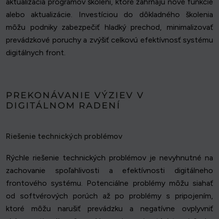
aktualizácia programov školení, ktoré zahŕňajú nové funkcie
alebo aktualizácie. Investíciou do dôkladného školenia
môžu podniky zabezpečiť hladký prechod, minimalizovať
prevádzkové poruchy a zvýšiť celkovú efektívnosť systému
digitálnych front.
PREKONÁVANIE VÝZIEV V
DIGITÁLNOM RADENÍ
Riešenie technických problémov
Rýchle riešenie technických problémov je nevyhnutné na
zachovanie spoľahlivosti a efektívnosti digitálneho
frontového systému. Potenciálne problémy môžu siahať
od softvérových porúch až po problémy s pripojením,
ktoré môžu narušiť prevádzku a negatívne ovplyvniť