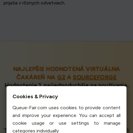
prijatia v rôznych odvetviach.
NAJLEPŠIE HODNOTENÁ VIRTUÁLNA
ČAKÁREŇ NA
G2
A
SOURCEFORGE
Hodnotenie 1. najjednoduchšie na používanie.
Máme perfektné skóre 5,0 / 5 hviezdičiek.
Cookies & Privacy
Prekonáva dodávateľa číslo dva v každej
Queue-Fair.com uses cookies to provide content
metrike.
Naši
spokojní klienti
hovoria
and improve your experience. You can accept all
cookie usage or use settings to manage
‘Naše webové stránky a služby nedokázali
categories individually.