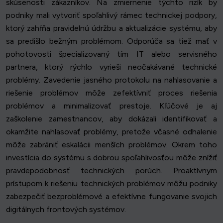
skúsenosti zákazníkov. Na zmiernenie týchto rizík by
podniky mali vytvoriť spoľahlivý rámec technickej podpory,
ktorý zahŕňa pravidelnú údržbu a aktualizácie systému, aby
sa predišlo bežným problémom. Odporúča sa tiež mať v
pohotovosti špecializovaný tím IT alebo servisného
partnera, ktorý rýchlo vyrieši neočakávané technické
problémy. Zavedenie jasného protokolu na nahlasovanie a
riešenie problémov môže zefektívniť proces riešenia
problémov a minimalizovať prestoje. Kľúčové je aj
zaškolenie zamestnancov, aby dokázali identifikovať a
okamžite nahlasovať problémy, pretože včasné odhalenie
môže zabrániť eskalácii menších problémov. Okrem toho
investícia do systému s dobrou spoľahlivosťou môže znížiť
pravdepodobnosť technických porúch. Proaktívnym
prístupom k riešeniu technických problémov môžu podniky
zabezpečiť bezproblémové a efektívne fungovanie svojich
digitálnych frontových systémov.