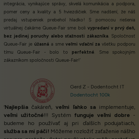
integrácia, vynikajúce správy, skvelá komunikácia a podpora,
pomer ceny a kvality a 5 hviezdičiek. Sme nadšení, že náš
predaj vstupeniek prebehol hladko! S pomocou riešenia
virtuálnej čakárne Queue-Fair sme boli
vypredaní v prvý deň,
bez jedinej poruchy alebo sťažnosti zákazníka
. Spoločnosť
Queue-Fair je
úžasná
a sme
veľmi vďační za
všetku podporu
tímu Queue-Fair - bolo to
perfektné
. Sme spokojným
zákazníkom spoločnosti Queue-Fair!’
Gerd Z - Dodentocht IT
Dodentocht 100k
‘
Najlepšia
čakáreň,
veľmi ľahko sa
implementuje,
veľmi užitočné
!!! Systém
funguje veľmi dobre
-
budeme ho používať aj pri ďalších podujatiach,
služba sa mi páči!
Môžeme rozložiť zaťaženie nášho