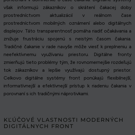
však informujú zákazníkov o skrátení čakacej doby
prostredníctvom aktualizácií v reálnom čase
prostredníctvom mobilných oznámení alebo digitálnych
displejov. Táto transparentnosť pomáha riadiť očakávania a
znižuje frustráciu spojenú s neistým časom čakania.
Tradičné čakanie v rade navyše môže viesť k preplneniu a
neefektívnemu využívaniu priestoru. Digitálne fronty
zmierňujú tieto problémy tým, že rovnomernejšie rozdeľujú
tok zákazníkov a lepšie využívajú dostupný priestor.
Celkovo digitálne systémy front ponúkajú flexibilnejší,
informatívnejší a efektívnejší prístup k riadeniu čakania v
porovnaní s ich tradičnými náprotivkami.
KĽÚČOVÉ VLASTNOSTI MODERNÝCH
DIGITÁLNYCH FRONT