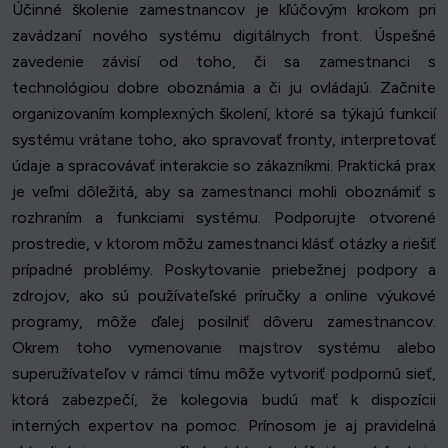
Účinné školenie zamestnancov je kľúčovým krokom pri
zavádzaní nového systému digitálnych front. Úspešné
zavedenie závisí od toho, či sa zamestnanci s
technológiou dobre oboznámia a či ju ovládajú. Začnite
organizovaním komplexných školení, ktoré sa týkajú funkcií
systému vrátane toho, ako spravovať fronty, interpretovať
údaje a spracovávať interakcie so zákazníkmi. Praktická prax
je veľmi dôležitá, aby sa zamestnanci mohli oboznámiť s
rozhraním a funkciami systému. Podporujte otvorené
prostredie, v ktorom môžu zamestnanci klásť otázky a riešiť
prípadné problémy. Poskytovanie priebežnej podpory a
zdrojov, ako sú používateľské príručky a online výukové
programy, môže ďalej posilniť dôveru zamestnancov.
Okrem toho vymenovanie majstrov systému alebo
superužívateľov v rámci tímu môže vytvoriť podpornú sieť,
ktorá zabezpečí, že kolegovia budú mať k dispozícii
interných expertov na pomoc. Prínosom je aj pravidelná