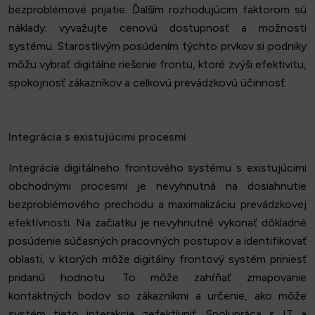
bezproblémové prijatie. Ďalším rozhodujúcim faktorom sú
náklady; vyvažujte cenovú dostupnosť a možnosti
systému. Starostlivým posúdením týchto prvkov si podniky
môžu vybrať digitálne riešenie frontu, ktoré zvýši efektivitu,
spokojnosť zákazníkov a celkovú prevádzkovú účinnosť.
Integrácia s existujúcimi procesmi
Integrácia digitálneho frontového systému s existujúcimi
obchodnými procesmi je nevyhnutná na dosiahnutie
bezproblémového prechodu a maximalizáciu prevádzkovej
efektívnosti. Na začiatku je nevyhnutné vykonať dôkladné
posúdenie súčasných pracovných postupov a identifikovať
oblasti, v ktorých môže digitálny frontový systém priniesť
pridanú hodnotu. To môže zahŕňať zmapovanie
kontaktných bodov so zákazníkmi a určenie, ako môže
systém tieto interakcie zefektívniť. Spolupráca s IT a