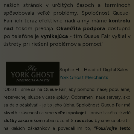
našich stránok v určitých časoch a termínoch
spôsobovala veľké problémy. Spoločnosť Queue-
Fair ich teraz efektívne riadi a my máme
kontrolu
nad
tokom predaja.
Okamžitá podpora
dostupná
po telefóne je
vynikajúca
- tím Queue Fair vyšiel v
ústrety pri riešení problémov a pomoci.’
Sophie H - Head of Digital Sales
York Ghost Merchants
‘Obrátili sme sa na Queue-Fair, aby pomohol našej populárnej
rezervačnej službe v čase špičky. Odbremenil naše servery, ako
sa dalo očakávať - je to jeho úloha. Spoločnosť Queue-Fair má
skvelé
skúsenosti a sme
veľmi spokojní
- práve takéto skvelé
služby zákazníkom
robia rozdiel. S
radosťou
by sme sa obrátili
na ďalších zákazníkov a povedali im to,
"Používajte tento