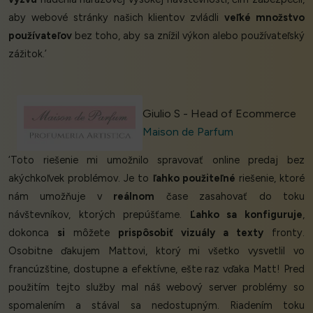
aby webové stránky našich klientov zvládli
veľké množstvo
používateľov
bez toho, aby sa znížil výkon alebo používateľský
zážitok.’
Giulio S - Head of Ecommerce
Maison de Parfum
‘Toto riešenie mi umožnilo spravovať online predaj bez
akýchkoľvek problémov. Je to
ľahko použiteľné
riešenie, ktoré
nám umožňuje v
reálnom
čase zasahovať do toku
návštevníkov, ktorých prepúšťame.
Ľahko sa konfiguruje
,
dokonca
si
môžete
prispôsobiť vizuály a texty
fronty.
Osobitne ďakujem Mattovi, ktorý mi všetko vysvetlil vo
francúzštine, dostupne a efektívne, ešte raz vďaka Matt! Pred
použitím tejto služby mal náš webový server problémy so
spomalením a stával sa nedostupným. Riadením toku