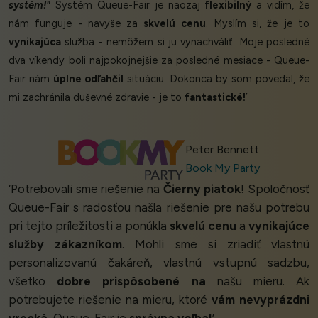
systém!"
Systém Queue-Fair je naozaj
flexibilný
a vidím, že
nám funguje - navyše za
skvelú cenu
. Myslím si, že je to
vynikajúca
služba - nemôžem si ju vynachváliť. Moje posledné
dva víkendy boli najpokojnejšie za posledné mesiace - Queue-
Fair nám
úplne odľahčil
situáciu. Dokonca by som povedal, že
mi zachránila duševné zdravie - je to
fantastické!
’
Peter Bennett
Book My Party
‘Potrebovali sme riešenie na
Čierny piatok
! Spoločnosť
Queue-Fair s radosťou našla riešenie pre našu potrebu
pri tejto príležitosti a ponúkla
skvelú cenu
a
vynikajúce
služby zákazníkom
. Mohli sme si zriadiť vlastnú
personalizovanú čakáreň, vlastnú vstupnú sadzbu,
všetko
dobre prispôsobené na
našu mieru. Ak
potrebujete riešenie na mieru, ktoré
vám nevyprázdni
vrecká
, Queue-Fair je
správna voľba!
’