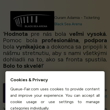
Guram Adamia - Ticketing
Black Sea Arena
‘
Hodnota
pre nás bola
veľmi vysoká
.
Pomoc bola
profesionálna
,
podpora
bola
vynikajúca
a dokonca sa pripojili k
nášmu stretnutiu, aby s nami všetkými
dohliadli na to, ako sa fronta spustila.
Bolo to skvelé!
’
Cookies & Privacy
Peter Nordin
Queue-Fair.com uses cookies to provide content
Project Manager, Infrastructure
and improve your experience. You can accept all
Unit
Swedish Board of Student
cookie usage or use settings to manage
Finance
categories individually.
‘Komunikácia bola naozaj
hladká
a všetko