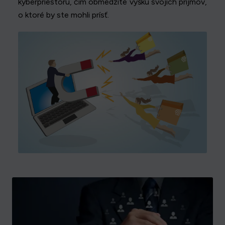
kyberpriestoru, čím obmedzíte výšku svojich príjmov,
o ktoré by ste mohli prísť.