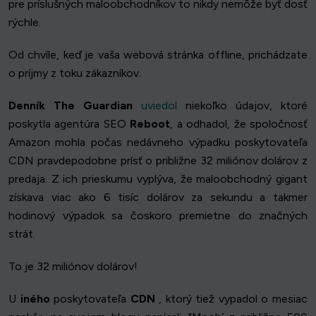
pre príslušných maloobchodníkov to nikdy nemôže byť dosť
rýchle.
Od chvíle, keď je vaša webová stránka offline, prichádzate
o príjmy z toku zákazníkov.
Denník The Guardian
uviedol
niekoľko údajov, ktoré
poskytla agentúra SEO
Reboot
, a odhadol, že spoločnosť
Amazon mohla počas nedávneho výpadku poskytovateľa
CDN pravdepodobne prísť o približne 32 miliónov dolárov z
predaja. Z ich prieskumu vyplýva, že maloobchodný gigant
získava viac ako 6 tisíc dolárov za sekundu a takmer
hodinový výpadok sa čoskoro premietne do značných
strát.
To je 32 miliónov dolárov!
U
iného
poskytovateľa
CDN
, ktorý tiež vypadol o mesiac