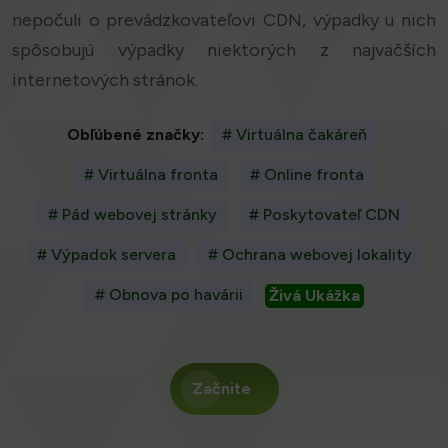
nepočuli o prevádzkovateľovi CDN, výpadky u nich
spôsobujú výpadky niektorých z najväčších
internetových stránok.
Obľúbené značky:
# Virtuálna čakáreň
# Virtuálna fronta
# Online fronta
# Pád webovej stránky
# Poskytovateľ CDN
# Výpadok servera
# Ochrana webovej lokality
# Obnova po havárii
Živá Ukážka
Začnite