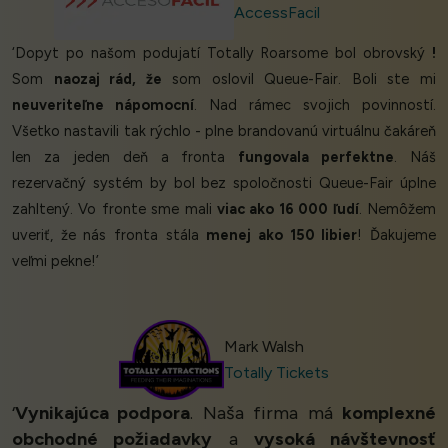
AccessFacil
‘Dopyt po našom podujatí Totally Roarsome bol obrovský
!
Som
naozaj rád, že
som oslovil Queue-Fair. Boli ste mi
neuveriteľne nápomocní
. Nad rámec svojich povinností.
Všetko nastavili tak rýchlo - plne brandovanú virtuálnu čakáreň
len za jeden deň a fronta
fungovala perfektne
. Náš
rezervačný systém by bol bez spoločnosti Queue-Fair úplne
zahltený. Vo fronte sme mali
viac ako 16 000 ľudí
. Nemôžem
uveriť, že nás fronta stála
menej ako 150 libier
! Ďakujeme
veľmi pekne!’
Mark Walsh
Totally Tickets
‘
Vynikajúca podpora
. Naša firma má
komplexné
obchodné požiadavky
a
vysoká návštevnosť