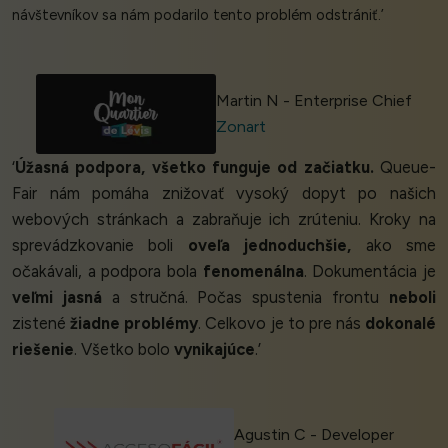
návštevníkov sa nám podarilo tento problém odstrániť.’
Martin N - Enterprise Chief
Zonart
‘
Úžasná podpora, všetko funguje od začiatku.
Queue-
Fair nám pomáha znižovať vysoký dopyt po našich
webových stránkach a zabraňuje ich zrúteniu. Kroky na
sprevádzkovanie boli
oveľa jednoduchšie,
ako sme
očakávali, a podpora bola
fenomenálna
. Dokumentácia je
veľmi jasná
a stručná. Počas spustenia frontu
neboli
zistené
žiadne problémy
. Celkovo je to pre nás
dokonalé
riešenie
. Všetko bolo
vynikajúce
.’
Agustin C - Developer