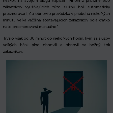
neskôr, na svojom blogu napísali: "Mnohí z približne 500
zákazníkov využívajúcich túto službu boli automaticky
presmerovaní, čo obnovilo prevádzku v priebehu niekoľkých
minút... veľká väčšina zostávajúcich zákazníkov bola krátko
nato presmerovaná manuálne."
Trvalo však od 30 minút do niekoľkých hodín, kým sa služby
veľkých bánk plne obnovili a obnovil sa bežný tok
zákazníkov.