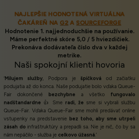
NAJLEPŠIE HODNOTENÁ VIRTUÁLNA
ČAKÁREŇ NA
G2
A
SOURCEFORGE
Hodnotenie 1. najjednoduchšie na používanie.
Máme perfektné skóre 5,0 / 5 hviezdičiek.
Prekonáva dodávateľa číslo dva v každej
metrike.
Naši
spokojní klienti
hovoria
‘
Milujem služby
, Podpora je
špičková
od začiatku
podujatia až do konca. Naše podujatie bolo vďaka Queue-
Fair dokončené
bezchybne
a všetko
fungovalo
nadštandardne
👍 Sme
radi, že
sme si vybrali službu
Queue-Fair. Vďaka Queue-Fair sme mohli predávať online
vstupenky na predstavenie
bez toho, aby sme utrpeli
zásah do
infraštruktúry a prepadli sa. Nie je nič, čo by sa
nám nepáčilo - služba je
celkovo úžasná
.’