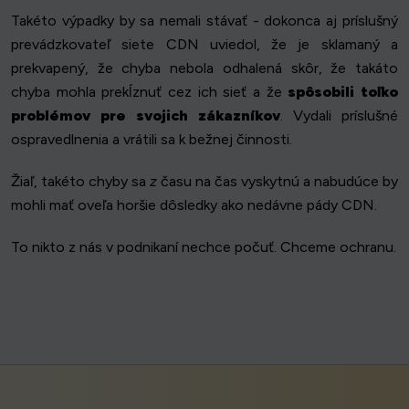
Takéto výpadky by sa nemali stávať - dokonca aj príslušný
prevádzkovateľ siete CDN uviedol, že je sklamaný a
prekvapený, že chyba nebola odhalená skôr, že takáto
chyba mohla prekĺznuť cez ich sieť a že
spôsobili toľko
problémov pre svojich zákazníkov
. Vydali príslušné
ospravedlnenia a vrátili sa k bežnej činnosti.
Žiaľ, takéto chyby sa
z
času na čas vyskytnú a nabudúce by
mohli mať oveľa horšie dôsledky ako nedávne pády CDN.
To nikto z nás v podnikaní nechce počuť. Chceme ochranu.