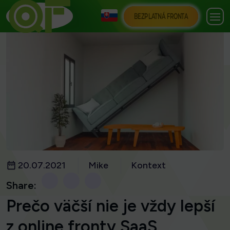
BEZPLATNÁ FRONTA
20.07.2021
Mike
Kontext
Share:
Prečo väčší nie je vždy lepší
z online fronty SaaS