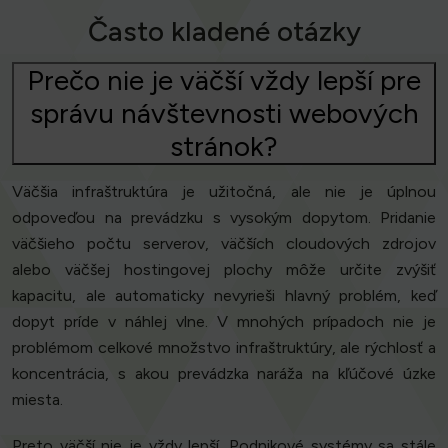
Často kladené otázky
Prečo nie je väčší vždy lepší pre
správu návštevnosti webových
stránok?
Väčšia infraštruktúra je užitočná, ale nie je úplnou
odpoveďou na prevádzku s vysokým dopytom. Pridanie
väčšieho počtu serverov, väčších cloudových zdrojov
alebo väčšej hostingovej plochy môže určite zvýšiť
kapacitu, ale automaticky nevyrieši hlavný problém, keď
dopyt príde v náhlej vlne. V mnohých prípadoch nie je
problémom celkové množstvo infraštruktúry, ale rýchlosť a
koncentrácia, s akou prevádzka naráža na kľúčové úzke
miesta.
Preto väčší nie je vždy lepší. Podnikové systémy sa stále