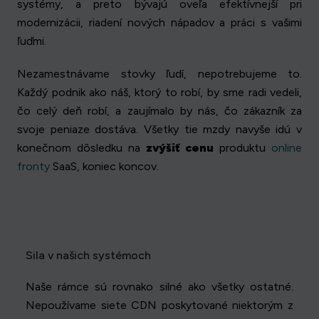
systémy, a preto bývajú oveľa efektívnejší pri
modernizácii, riadení nových nápadov a práci s vašimi
ľuďmi.
Nezamestnávame stovky ľudí, nepotrebujeme to.
Každý podnik ako náš, ktorý to robí, by sme radi vedeli,
čo celý deň robí, a zaujímalo by nás, čo zákazník za
svoje peniaze dostáva. Všetky tie mzdy navyše idú v
konečnom dôsledku na
zvýšiť cenu
produktu
online
fronty
SaaS, koniec koncov.
Sila v našich systémoch
Naše rámce sú rovnako silné ako všetky ostatné.
Nepoužívame siete CDN poskytované niektorým z