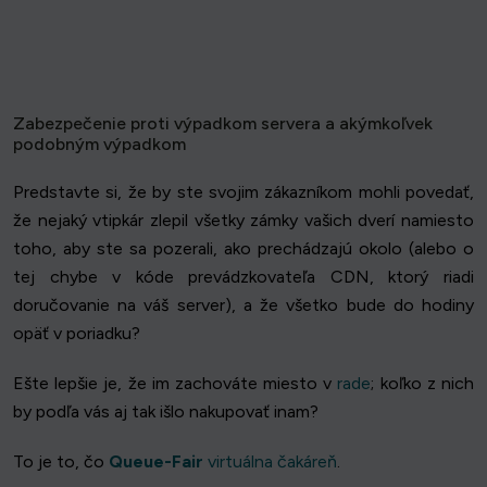
Zabezpečenie proti výpadkom servera a akýmkoľvek
podobným výpadkom
Predstavte si, že by ste svojim zákazníkom mohli povedať,
že nejaký vtipkár zlepil všetky zámky vašich dverí namiesto
toho, aby ste sa pozerali, ako prechádzajú okolo (alebo o
tej chybe v kóde prevádzkovateľa CDN, ktorý riadi
doručovanie na váš server), a že všetko bude do hodiny
opäť v poriadku?
Ešte lepšie je, že im zachováte miesto v
rade
; koľko z nich
by podľa vás aj tak išlo nakupovať inam?
To je to, čo
Queue-Fair
virtuálna čakáreň
.