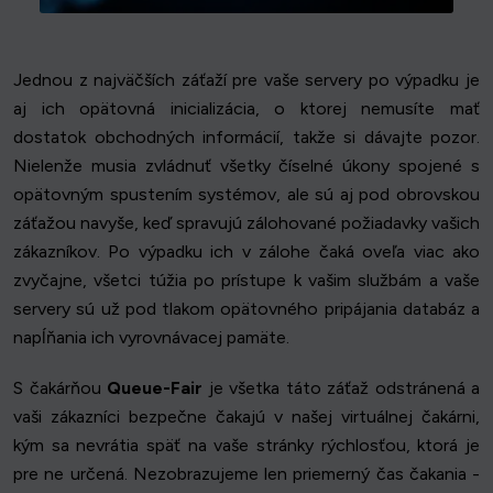
Jednou z najväčších záťaží pre vaše servery po výpadku je
aj ich opätovná inicializácia, o ktorej nemusíte mať
dostatok obchodných informácií, takže si dávajte pozor.
Nielenže musia zvládnuť všetky číselné úkony spojené s
opätovným spustením systémov, ale sú aj pod obrovskou
záťažou navyše, keď spravujú zálohované požiadavky vašich
zákazníkov. Po výpadku ich v zálohe čaká oveľa viac ako
zvyčajne, všetci túžia po prístupe k vašim službám a vaše
servery sú už pod tlakom opätovného pripájania databáz a
napĺňania ich vyrovnávacej pamäte.
S čakárňou
Queue-Fair
je všetka táto záťaž odstránená a
vaši zákazníci bezpečne čakajú v našej virtuálnej čakárni,
kým sa nevrátia späť na vaše stránky rýchlosťou, ktorá je
pre ne určená. Nezobrazujeme len priemerný čas čakania -