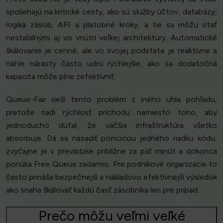
spoliehajú na kritické cesty, ako sú služby účtov, databázy,
logika zásob, API a platobné kroky, a tie sa môžu stať
nestabilnými aj vo vnútri veľkej architektúry. Automatické
škálovanie je cenné, ale vo svojej podstate je reaktívne a
náhle nárasty často udrú rýchlejšie, ako sa dodatočná
kapacita môže plne zefektívniť.
Queue-Fair rieši tento problém z iného uhla pohľadu,
pretože riadi rýchlosť príchodu namiesto toho, aby
jednoducho dúfal, že väčšia infraštruktúra všetko
absorbuje. Dá sa nasadiť pomocou jedného riadku kódu,
zvyčajne je v prevádzke približne za päť minút a dokonca
ponúka Free Queue zadarmo. Pre podnikové organizácie to
často prináša bezpečnejší a nákladovo efektívnejší výsledok
ako snaha škálovať každú časť zásobníka len pre prípad.
Prečo môžu veľmi veľké