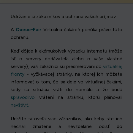
Udržanie si zákazníkov a ochrana vašich príjmov
A
Queue-Fair
Virtuálna čakáreň ponúka práve túto
ochranu.
Keď dôjde k akémukoľvek výpadku internetu (môže
ísť o servery dodávateľa alebo o vaše vlastné
servery), vaši zákazníci sú presmerovaní do
virtuálnej
fronty
- vyčkávacej stránky, na ktorej ich môžete
informovať o tom, čo sa deje vo virtuálnej čakárni,
kedy sa situácia vráti do normálu a že budú
spravodlivo
vrátení na stránku, ktorú plánovali
navštíviť.
Udržíte si oveľa viac zákazníkov, ako keby ste ich
nechali zmätene a nevzdelane odísť do