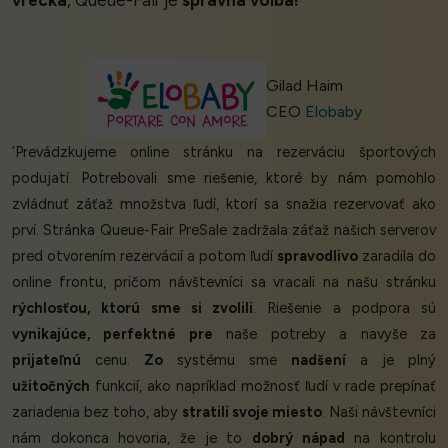
Gilad Haim
CEO
Elobaby
‘Prevádzkujeme online stránku na rezerváciu športových
podujatí. Potrebovali sme riešenie, ktoré by nám pomohlo
zvládnuť záťaž množstva ľudí, ktorí sa snažia rezervovať ako
prví. Stránka Queue-Fair PreSale zadržala záťaž našich serverov
pred otvorením rezervácií a potom ľudí
spravodlivo
zaradila do
online frontu, pričom návštevníci sa vracali na našu stránku
rýchlosťou, ktorú sme si zvolili
. Riešenie a podpora sú
vynikajúce, perfektné pre
naše potreby a navyše za
prijateľnú
cenu.
Zo
systému sme
nadšení
a je plný
užitočných
funkcií, ako napríklad možnosť ľudí v rade prepínať
zariadenia bez toho, aby
stratili svoje miesto
. Naši návštevníci
nám dokonca hovoria, že je to
dobrý nápad
na kontrolu