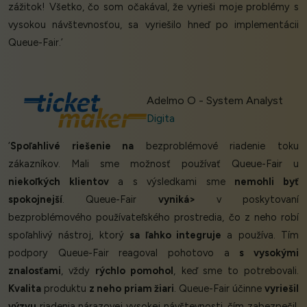
zážitok! Všetko, čo som očakával, že vyrieši moje problémy s
vysokou návštevnosťou, sa vyriešilo hneď po implementácii
Queue-Fair.’
Adelmo O - System Analyst
Digita
‘
Spoľahlivé riešenie na
bezproblémové riadenie toku
zákazníkov. Mali sme možnosť používať Queue-Fair u
niekoľkých klientov
a s výsledkami sme
nemohli byť
spokojnejší
. Queue-Fair
vyniká>
v poskytovaní
bezproblémového používateľského prostredia, čo z neho robí
spoľahlivý nástroj, ktorý
sa ľahko integruje
a používa. Tím
podpory Queue-Fair reagoval pohotovo a
s vysokými
znalosťami
, vždy
rýchlo pomohol
, keď sme to potrebovali.
Kvalita
produktu
z neho priam žiari
. Queue-Fair účinne
vyriešil
výzvu
riadenia nárazovej vysokej návštevnosti, čím zabezpečil,