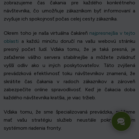
zobrazujeme čas čakania pre každého konkrétneho
návštevníka, čo umožňuje zákazníkom byť informovaní a
zvyšuje ich spokojnosť počas celej cesty zákazníka.
Okrem toho je naša virtuálna čakáreň
najpresnejšia v tejto
oblasti
a každú minútu doručí na vašu webovú stránku
presný počet ľudí. Vďaka tomu, že je taká presná, je
zaťaženie vášho servera stabilnejšie a môžete zvládnuť
vyšší odliv ako u iných poskytovateľov. Táto zvýšená
prevádzková efektívnosť toku návštevníkov znamená, že
skrátite čas čakania v radoch zákazníkov a zároveň
zabezpečíte online spravodlivosť. Keď je čakacia doba
každého návštevníka kratšia, je viac tržieb.
Vďaka tomu, že sme špecializovaná prevádzka, môžeme
mať vašu stratégiu služieb neustále pokrytú naším
systémom riadenia fronty.