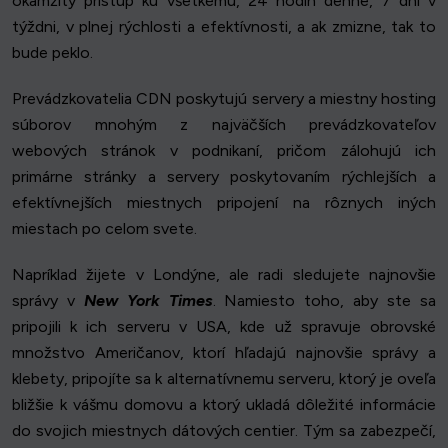
okamžitý prístup ku všetkému, 24 hodín denne, 7 dní v
týždni, v plnej rýchlosti a efektívnosti, a ak zmizne, tak to
bude peklo.
Prevádzkovatelia CDN poskytujú servery a miestny hosting
súborov mnohým z najväčších prevádzkovateľov
webových stránok v podnikaní, pričom zálohujú ich
primárne stránky a servery poskytovaním rýchlejších a
efektívnejších miestnych pripojení na rôznych iných
miestach po celom svete.
Napríklad žijete v Londýne, ale radi sledujete najnovšie
správy v
New York Times
. Namiesto toho, aby ste sa
pripojili k ich serveru v USA, kde už spravuje obrovské
množstvo Američanov, ktorí hľadajú najnovšie správy a
klebety, pripojíte sa k alternatívnemu serveru, ktorý je oveľa
bližšie k vášmu domovu a ktorý ukladá dôležité informácie
do svojich miestnych dátových centier. Tým sa zabezpečí,