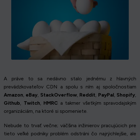
A práve to sa nedávno stalo jednému z hlavných
prevádzkovateľov CDN a spolu s ním aj spoločnostiam
Amazon
,
eBay
,
StackOverflow
,
Reddit
,
PayPal
,
Shopify
,
Github
,
Twitch
,
HMRC
a takmer všetkým spravodajským
organizáciám, na ktoré si spomeniete.
Nebude to trvať večne; väčšina inžinierov pracujúcich pre
tieto veľké podniky problém odstráni čo najrýchlejšie, ale