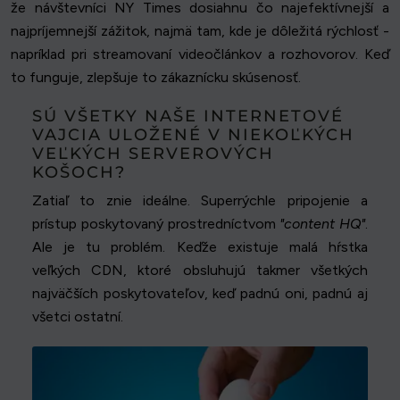
že návštevníci NY Times dosiahnu čo najefektívnejší a
najpríjemnejší zážitok, najmä tam, kde je dôležitá rýchlosť -
napríklad pri streamovaní videočlánkov a rozhovorov. Keď
to funguje, zlepšuje to zákaznícku skúsenosť.
SÚ VŠETKY NAŠE INTERNETOVÉ
VAJCIA ULOŽENÉ V NIEKOĽKÝCH
VEĽKÝCH SERVEROVÝCH
KOŠOCH?
Zatiaľ to znie ideálne. Superrýchle pripojenie a
prístup poskytovaný prostredníctvom
"content HQ"
.
Ale je tu problém. Keďže existuje malá hŕstka
veľkých CDN, ktoré obsluhujú takmer všetkých
najväčších poskytovateľov, keď padnú oni, padnú aj
všetci ostatní.