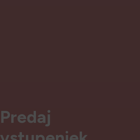
P
r
e
d
a
j
v
s
t
u
p
e
n
i
e
k