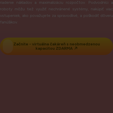
riadenie nákladov a maximalizáciu rozpočtov. Podvodníci a
roboty môžu tiež využiť nechránené systémy, nakúpiť viac
vstupeniek, ako považujete za spravodlivé, a poškodiť dôveru
fanúšikov.
Začnite -
virtuálna čakáreň s
neobmedzenou
kapacitou ZDARMA