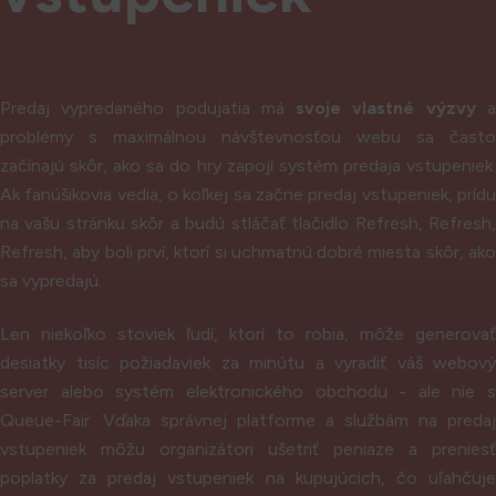
Predaj vypredaného podujatia má
svoje vlastné výzvy
problémy s maximálnou návštevnosťou webu sa často
začínajú skôr, ako sa do hry zapojí systém predaja vstupeniek.
Ak fanúšikovia vedia, o koľkej sa začne predaj vstupeniek, prídu
na vašu stránku skôr a budú stláčať tlačidlo Refresh, Refresh,
Refresh, aby boli prví, ktorí si uchmatnú dobré miesta skôr, ako
sa vypredajú.
Len niekoľko stoviek ľudí, ktorí to robia, môže generovať
desiatky tisíc požiadaviek za minútu a vyradiť váš webový
server alebo systém elektronického obchodu - ale nie s
Queue-Fair. Vďaka správnej platforme a službám na predaj
vstupeniek môžu organizátori ušetriť peniaze a preniesť
poplatky za predaj vstupeniek na kupujúcich, čo uľahčuje