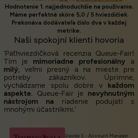
Hodnotenie 1. najjednoduchšie na používanie.
Máme perfektné skóre 5,0 / 5 hviezdičiek.
Prekonáva dodávateľa číslo dva v každej
metrike.
Naši
spokojní klienti
hovoria
‘Päťhviezdičková recenzia Queue-Fair!
Tím je
mimoriadne profesionálny
a
milý
, veľmi presný a na mieste pre
potreby zákazníkov. Úprimne,
vychádzame spolu dobre v
každom
aspekte
. Queue-Fair je
nevyhnutným
nástrojom na
riadenie podujatí s
mnohými účastníkmi.’
Davide S - Account Manager