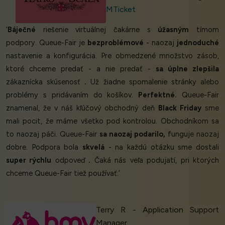
MTicket
‘
Báječné
riešenie virtuálnej čakárne s
úžasným
tímom
podpory. Queue-Fair je
bezproblémové
- naozaj
jednoduché
nastavenie a konfigurácia. Pre obmedzené množstvo zásob,
ktoré chceme predať - a nie predať -
sa úplne zlepšila
zákaznícka skúsenosť
.
Už žiadne spomalenie stránky alebo
problémy s pridávaním do košíkov.
Perfektné.
Queue-Fair
znamenal, že v náš kľúčový obchodný deň
Black Friday
sme
mali pocit, že máme všetko pod kontrolou. Obchodníkom sa
to naozaj páči. Queue-Fair
sa naozaj podarilo,
funguje naozaj
dobre. Podpora bola
skvelá
- na každú otázku sme dostali
super rýchlu
odpoveď
.
Čaká nás veľa podujatí, pri ktorých
chceme Queue-Fair tiež používať.’
Terry R - Application Support
Manager