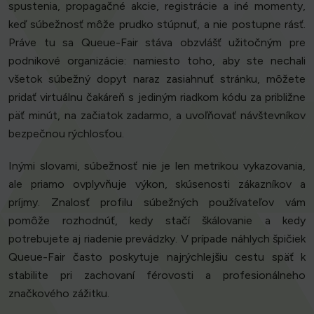
spustenia, propagačné akcie, registrácie a iné momenty,
keď súbežnosť môže prudko stúpnuť, a nie postupne rásť.
Práve tu sa Queue-Fair stáva obzvlášť užitočným pre
podnikové organizácie: namiesto toho, aby ste nechali
všetok súbežný dopyt naraz zasiahnuť stránku, môžete
pridať virtuálnu čakáreň s jediným riadkom kódu za približne
päť minút, na začiatok zadarmo, a uvoľňovať návštevníkov
bezpečnou rýchlosťou.
Inými slovami, súbežnosť nie je len metrikou vykazovania,
ale priamo ovplyvňuje výkon, skúsenosti zákazníkov a
príjmy. Znalosť profilu súbežných používateľov vám
pomôže rozhodnúť, kedy stačí škálovanie a kedy
potrebujete aj riadenie prevádzky. V prípade náhlych špičiek
Queue-Fair často poskytuje najrýchlejšiu cestu späť k
stabilite pri zachovaní férovosti a profesionálneho
značkového zážitku.