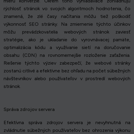
mieru konverzie. Okrem toho vyhľadávače zohľadňujú
rýchlosť stránok vo svojich algoritmoch hodnotenia, čo
znamená, že zlé časy načítania môžu tiež poškodiť
výkonnosť SEO stránky. Na zmiernenie týchto účinkov
môžu prevádzkovatelia webových stránok zaviesť
stratégie, ako je ukladanie do vyrovnávacej pamäte,
optimalizácia kódu a využívanie sietí na doručovanie
obsahu (CDN) na rovnomernejšie rozloženie zaťaženia.
Riešenie týchto výziev zabezpečí, že webové stránky
zostanú citlivé a efektívne bez ohľadu na počet súbežných
návštevníkov alebo používateľov v prostredí webových
stránok.
Správa zdrojov servera
Efektívna správa zdrojov servera je nevyhnutná na
zvládnutie súbežných používateľov bez ohrozenia výkonu