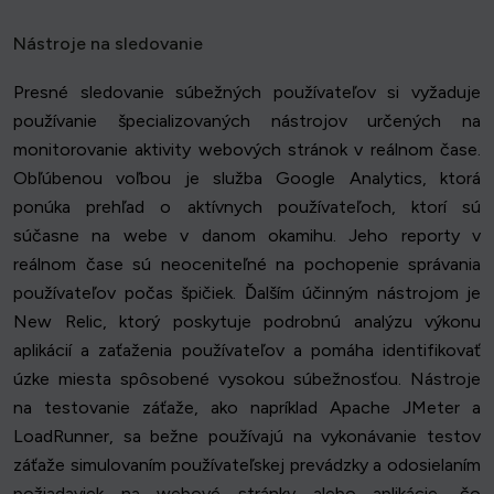
Nástroje na sledovanie
Presné sledovanie súbežných používateľov si vyžaduje
používanie špecializovaných nástrojov určených na
monitorovanie aktivity webových stránok v reálnom čase.
Obľúbenou voľbou je služba Google Analytics, ktorá
ponúka prehľad o aktívnych používateľoch, ktorí sú
súčasne na webe v danom okamihu. Jeho reporty v
reálnom čase sú neoceniteľné na pochopenie správania
používateľov počas špičiek. Ďalším účinným nástrojom je
New Relic, ktorý poskytuje podrobnú analýzu výkonu
aplikácií a zaťaženia používateľov a pomáha identifikovať
úzke miesta spôsobené vysokou súbežnosťou. Nástroje
na testovanie záťaže, ako napríklad Apache JMeter a
LoadRunner, sa bežne používajú na vykonávanie testov
záťaže simulovaním používateľskej prevádzky a odosielaním
požiadaviek na webové stránky alebo aplikácie, čo