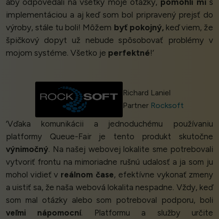
aby odpovedali na všetky moje otázky,
pomohli mi
s
implementáciou a aj keď som bol pripravený prejsť do
výroby, stále tu boli! Môžem
byť pokojný,
keď viem, že
špičkový dopyt už nebude spôsobovať problémy v
mojom systéme. Všetko je
perfektné
!’
Richard Laniel
Partner
Rocksoft
‘Vďaka komunikácii a jednoduchému používaniu
platformy Queue-Fair je tento produkt skutočne
výnimočný
. Na našej webovej lokalite sme potrebovali
vytvoriť frontu na mimoriadne rušnú udalosť a ja som ju
mohol vidieť v
reálnom čase
, efektívne vykonať zmeny
a uistiť sa, že naša webová lokalita nespadne. Vždy, keď
som mal otázky alebo som potreboval podporu, boli
veľmi nápomocní
. Platformu a služby určite