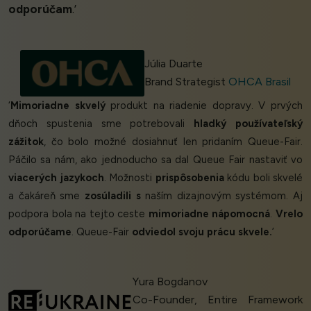
odporúčam
.’
Júlia Duarte
Brand Strategist
OHCA Brasil
‘
Mimoriadne skvelý
produkt na riadenie dopravy. V prvých
dňoch spustenia sme potrebovali
hladký používateľský
zážitok
, čo bolo možné dosiahnuť len pridaním Queue-Fair.
Páčilo sa nám, ako jednoducho sa dal Queue Fair nastaviť vo
viacerých jazykoch
. Možnosti
prispôsobenia
kódu boli skvelé
a čakáreň sme
zosúladili s
naším dizajnovým systémom. Aj
podpora bola na tejto ceste
mimoriadne nápomocná
.
Vrelo
odporúčame
. Queue-Fair
odviedol svoju prácu skvele.
’
Yura Bogdanov
Co-Founder, Entire Framework