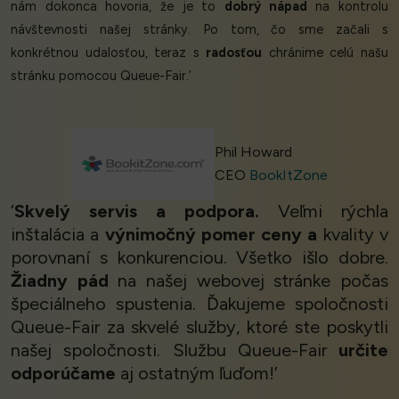
nám dokonca hovoria, že je to
dobrý nápad
na kontrolu
návštevnosti našej stránky. Po tom, čo sme začali s
konkrétnou udalosťou, teraz s
radosťou
chránime celú našu
stránku pomocou Queue-Fair.’
Phil Howard
CEO
BookItZone
‘
Skvelý servis a podpora.
Veľmi rýchla
inštalácia a
výnimočný pomer ceny a
kvality v
porovnaní s konkurenciou. Všetko išlo dobre.
Žiadny pád
na našej webovej stránke počas
špeciálneho spustenia. Ďakujeme spoločnosti
Queue-Fair za skvelé služby, ktoré ste poskytli
našej spoločnosti. Službu Queue-Fair
určite
odporúčame
aj ostatným ľuďom!’