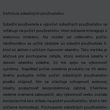
Definícia súbežných používateľov
Súbežní používatelia a výpočet súbežných používateľov sa
vzťahujú na počet používateľov, ktorí súčasne interagujú s
webovou stránkou. Na rozdiel od celkového počtu
návštevníkov za určité obdobie sú súbežní používatelia tí,
ktorí sú aktívni v určitom časovom okamihu. Táto metrika je
kľúčová pre pochopenie záťaže, ktorú webová lokalita v
danom okamihu zvládne, čo má vplyv na výkonnosť
systému . Napríklad počas uvedenia produktu na trh alebo
živého podujatia môže počet súbežných používateľov
prudko stúpnuť, čím sa otestuje schopnosť webovej
lokality poskytovať bezproblémový zážitok. Efektívne
riadenie znamená zabezpečiť, aby výkonnosť webu zostala
konzistentná bez ohľadu na počet používateľov, ktorí s ním
súčasne komunikujú. Pochopenie súbežných používateľov