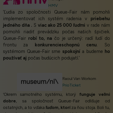
HMV
‘Ľudia zo spoločnosti Queue-Fair nám pomohli
implementovať ich systém radenia v
priebehu
jedného dňa
.
S
viac ako 25 000 ľuďmi
v rade nám
pomohli riadiť prevádzku počas našich špičiek.
Queue-Fair
robí to, na
čo je určený: radí ľudí do
frontu za
konkurencieschopnú cenu
. So
systémom Queue-Fair sme
spokojní
a budeme
ho
používať aj
počas budúcich podujatí.’
Raoul Van Workom
PrioTicket
‘Okrem samotného systému, ktorý
funguje veľmi
dobre
, sa spoločnosť Queue-Fair odlišuje od
ostatných, a to vďaka
ľuďom, ktorí
za ňou stoja. Boli tu,