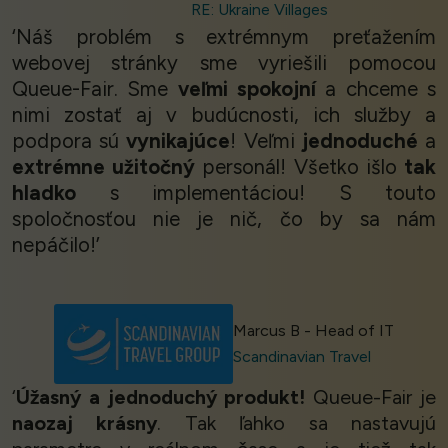
RE: Ukraine Villages
‘Náš problém s extrémnym preťažením
webovej stránky sme vyriešili pomocou
Queue-Fair. Sme
veľmi spokojní
a chceme s
nimi zostať aj v budúcnosti, ich služby a
podpora sú
vynikajúce
! Veľmi
jednoduché
a
extrémne užitočný
personál! Všetko išlo
tak
hladko
s implementáciou! S touto
spoločnosťou nie je nič, čo by sa nám
nepáčilo!’
Marcus B - Head of IT
Scandinavian Travel
‘
Úžasný a jednoduchý produkt!
Queue-Fair je
naozaj krásny
. Tak ľahko sa nastavujú