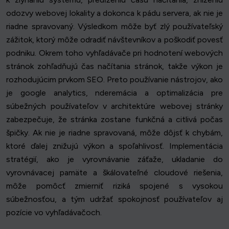
odozvy webovej lokality a dokonca k pádu servera, ak nie je
riadne spravovaný. Výsledkom môže byť zlý používateľský
zážitok, ktorý môže odradiť návštevníkov a poškodiť povesť
podniku. Okrem toho vyhľadávače pri hodnotení webových
stránok zohľadňujú čas načítania stránok, takže výkon je
rozhodujúcim prvkom SEO. Preto používanie nástrojov, ako
je google analytics, nderemácia a optimalizácia pre
súbežných používateľov v architektúre webovej stránky
zabezpečuje, že stránka zostane funkčná a citlivá počas
špičky. Ak nie je riadne spravovaná, môže dôjsť k chybám,
ktoré ďalej znižujú výkon a spoľahlivosť. Implementácia
stratégií, ako je vyrovnávanie záťaže, ukladanie do
vyrovnávacej pamäte a škálovateľné cloudové riešenia,
môže pomôcť zmierniť riziká spojené s vysokou
súbežnosťou, a tým udržať spokojnosť používateľov aj
pozície vo vyhľadávačoch.