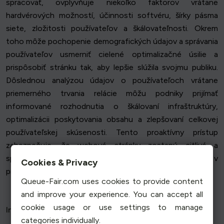
spracovať, ovplyvňuje niekoľko faktorov vrátane
hardvérových možností, účinnosti softvéru, šírky pásma
siete, zložitosti používateľov a škálovateľnosti. Okrem
toho môže pochopenie demografických údajov a správania
používateľov usmerniť cielené optimalizačné úsilie a
prispôsobiť stránku tak, aby lepšie slúžila svojmu publiku.
Dôslednou analýzou údajov o používateľoch vrátane
priemerného trvania relácie môžu podniky prijímať
informované rozhodnutia o škálovaní infraštruktúry,
optimalizácii poskytovania obsahu a zlepšovaní celkovej
používateľskej skúsenosti. Tento proaktívny prístup
zabezpečuje, že webové stránky zostanú citlivé a
spoľahlivé aj pri rastúcom počte súbežných používateľov v
Cookies & Privacy
prostredí webových stránok.
Queue-Fair.com uses cookies to provide content
and improve your experience. You can accept all
cookie usage or use settings to manage
Interpretácia výsledkov
categories individually.