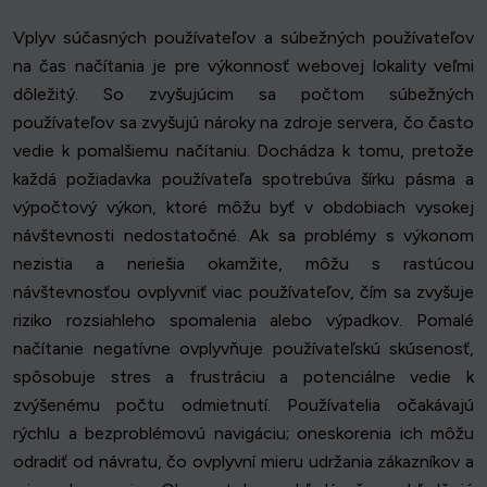
Vplyv súčasných používateľov a súbežných používateľov
na čas načítania je pre výkonnosť webovej lokality veľmi
dôležitý. So zvyšujúcim sa počtom súbežných
používateľov sa zvyšujú nároky na zdroje servera, čo často
vedie k pomalšiemu načítaniu. Dochádza k tomu, pretože
každá požiadavka používateľa spotrebúva šírku pásma a
výpočtový výkon, ktoré môžu byť v obdobiach vysokej
návštevnosti nedostatočné. Ak sa problémy s výkonom
nezistia a neriešia okamžite, môžu s rastúcou
návštevnosťou ovplyvniť viac používateľov, čím sa zvyšuje
riziko rozsiahleho spomalenia alebo výpadkov. Pomalé
načítanie negatívne ovplyvňuje používateľskú skúsenosť,
spôsobuje stres a frustráciu a potenciálne vedie k
zvýšenému počtu odmietnutí. Používatelia očakávajú
rýchlu a bezproblémovú navigáciu; oneskorenia ich môžu
odradiť od návratu, čo ovplyvní mieru udržania zákazníkov a