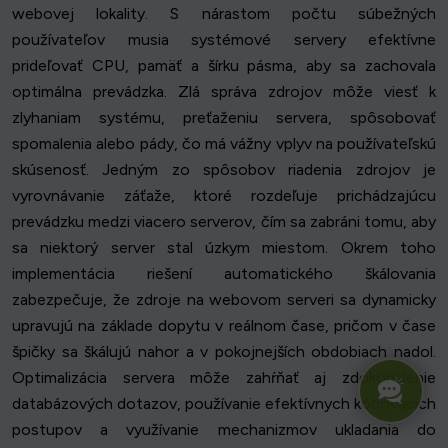
webovej lokality. S nárastom počtu súbežných
používateľov musia systémové servery efektívne
prideľovať CPU, pamäť a šírku pásma, aby sa zachovala
optimálna prevádzka. Zlá správa zdrojov môže viesť k
zlyhaniam systému, preťaženiu servera, spôsobovať
spomalenia alebo pády, čo má vážny vplyv na používateľskú
skúsenosť. Jedným zo spôsobov riadenia zdrojov je
vyrovnávanie záťaže, ktoré rozdeľuje prichádzajúcu
prevádzku medzi viacero serverov, čím sa zabráni tomu, aby
sa niektorý server stal úzkym miestom. Okrem toho
implementácia riešení automatického škálovania
zabezpečuje, že zdroje na webovom serveri sa dynamicky
upravujú na základe dopytu v reálnom čase, pričom v čase
špičky sa škálujú nahor a v pokojnejších obdobiach nadol.
Optimalizácia servera môže zahŕňať aj zdokonalenie
databázových dotazov, používanie efektívnych kódovacích
postupov a využívanie mechanizmov ukladania do