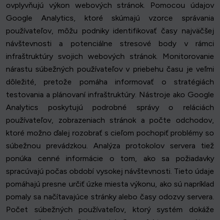
ovplyvňujú výkon webových stránok. Pomocou údajov
Google Analytics, ktoré skúmajú vzorce správania
používateľov, môžu podniky identifikovať časy najväčšej
návštevnosti a potenciálne stresové body v rámci
infraštruktúry svojich webových stránok. Monitorovanie
nárastu súbežných používateľov v priebehu času je veľmi
dôležité, pretože pomáha informovať o stratégiách
testovania a plánovaní infraštruktúry. Nástroje ako Google
Analytics poskytujú podrobné správy o reláciách
používateľov, zobrazeniach stránok a počte odchodov,
ktoré možno ďalej rozobrať s cieľom pochopiť problémy so
súbežnou prevádzkou. Analýza protokolov servera tiež
ponúka cenné informácie o tom, ako sa požiadavky
spracúvajú počas období vysokej návštevnosti. Tieto údaje
pomáhajú presne určiť úzke miesta výkonu, ako sú napríklad
pomaly sa načítavajúce stránky alebo časy odozvy servera.
Počet súbežných používateľov, ktorý systém dokáže