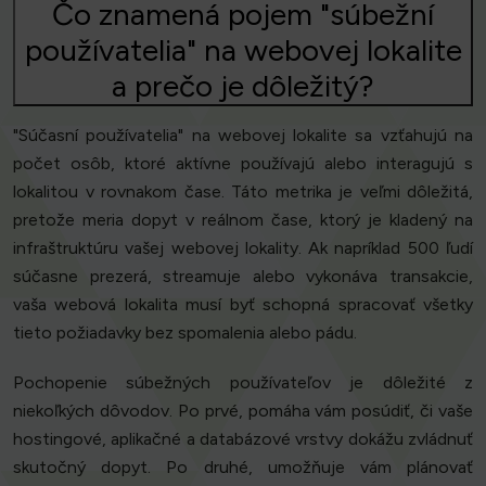
Čo znamená pojem "súbežní
používatelia" na webovej lokalite
a prečo je dôležitý?
"Súčasní používatelia" na webovej lokalite sa vzťahujú na
počet osôb, ktoré aktívne používajú alebo interagujú s
lokalitou v rovnakom čase. Táto metrika je veľmi dôležitá,
pretože meria dopyt v reálnom čase, ktorý je kladený na
infraštruktúru vašej webovej lokality. Ak napríklad 500 ľudí
súčasne prezerá, streamuje alebo vykonáva transakcie,
vaša webová lokalita musí byť schopná spracovať všetky
tieto požiadavky bez spomalenia alebo pádu.
Pochopenie súbežných používateľov je dôležité z
niekoľkých dôvodov. Po prvé, pomáha vám posúdiť, či vaše
hostingové, aplikačné a databázové vrstvy dokážu zvládnuť
skutočný dopyt. Po druhé, umožňuje vám plánovať