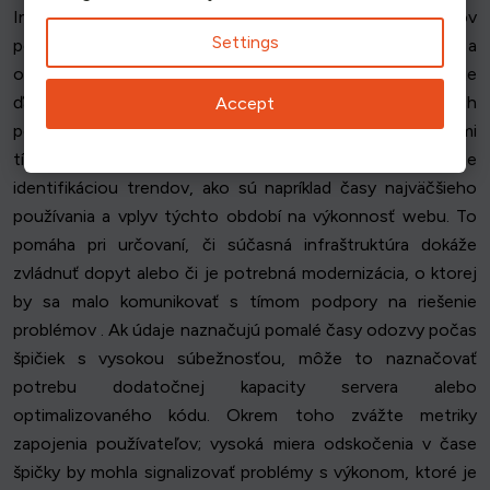
Interpretácia výsledkov súbežnej analýzy údajov
Settings
používateľov je kľúčová pre efektívnu správu a
optimalizáciu webových stránok. Po zhromaždení údajov je
ďalším krokom premietnuť tieto zistenia do použiteľných
Accept
poznatkov. Je dôležité overiť presnosť údajov s príslušnými
tímami, aby sa zabezpečili spoľahlivé závery. Začnite
identifikáciou trendov, ako sú napríklad časy najväčšieho
používania a vplyv týchto období na výkonnosť webu. To
pomáha pri určovaní, či súčasná infraštruktúra dokáže
zvládnuť dopyt alebo či je potrebná modernizácia, o ktorej
by sa malo komunikovať s tímom podpory na riešenie
problémov . Ak údaje naznačujú pomalé časy odozvy počas
špičiek s vysokou súbežnosťou, môže to naznačovať
potrebu dodatočnej kapacity servera alebo
optimalizovaného kódu. Okrem toho zvážte metriky
zapojenia používateľov; vysoká miera odskočenia v čase
špičky by mohla signalizovať problémy s výkonom, ktoré je