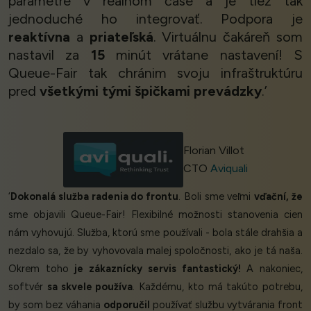
parametre v reálnom čase a je tiež tak
jednoduché ho integrovať. Podpora je
reaktívna
a
priateľská
. Virtuálnu čakáreň som
nastavil za
15
minút vrátane nastavení! S
Queue-Fair tak chránim svoju infraštruktúru
pred
všetkými tými špičkami prevádzky
.’
Florian Villot
CTO
Aviquali
‘
Dokonalá služba radenia do frontu
. Boli sme veľmi
vďační, že
sme objavili Queue-Fair! Flexibilné možnosti stanovenia cien
nám vyhovujú. Služba, ktorú sme používali - bola stále drahšia a
nezdalo sa, že by vyhovovala malej spoločnosti, ako je tá naša.
Okrem toho
je zákaznícky servis fantastický!
A nakoniec,
softvér
sa skvele používa
. Každému, kto má takúto potrebu,
by som bez váhania
odporučil
používať službu vytvárania front