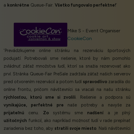
a
konkrétne
Queue-Fair.
Všetko fungovalo perfektne!
’
Mike S - Event Organiser
CookieCon
‘Prevádzkujeme online stránku na rezerváciu športových
podujatí. Potrebovali sme riešenie, ktoré by nám pomohlo
zvládnuť záťaž množstva ľudí, ktorí sa snažia rezervovať ako
prví. Stránka Queue-Fair PreSale zadržala záťaž našich serverov
pred otvorením rezervácií a potom ľudí
spravodlivo
zaradila do
online frontu, pričom návštevníci sa vracali na našu stránku
rýchlosťou, ktorú sme si zvolili
. Riešenie a podpora sú
vynikajúce, perfektné pre
naše potreby a navyše za
prijateľnú
cenu.
Zo
systému sme
nadšení
a je plný
užitočných
funkcií, ako napríklad možnosť ľudí v rade prepínať
zariadenia bez toho, aby
stratili svoje miesto
. Naši návštevníci