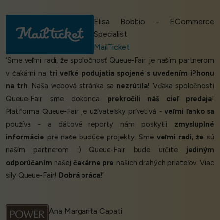
Elisa Bobbio - ECommerce
Specialist
MailTicket
‘Sme veľmi radi, že spoločnosť Queue-Fair je naším partnerom
v čakárni na
tri veľké podujatia spojené s uvedením iPhonu
na trh
. Naša webová stránka sa
nezrútila!
Vďaka spoločnosti
Queue-Fair sme dokonca
prekročili náš cieľ predaja
!
Platforma Queue-Fair je užívateľsky prívetivá -
veľmi ľahko sa
používa - a dátové reporty nám poskytli
zmysluplné
informácie
pre naše budúce projekty. Sme
veľmi radi, že
sú
naším partnerom :) Queue-Fair bude určite
jediným
odporúčaním
našej
čakárne pre
našich drahých priateľov. Viac
sily Queue-Fair!
Dobrá práca!
’
Ana Margarita Capati