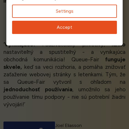
inštaluje
pomocou jediného riadku kódu!’
Settings
Guy Stern
Accept
CEO
Legal Connection
‘
Vynikajúce!
Používateľsky prívetivý,
ľahko
nastaviteľný a spustiteľný - a vynikajúca
obchodná komunikácia! Queue-Fair
funguje
skvele,
keď sa veci rozhoria, a pomáha znižovať
zaťaženie webovej stránky s letenkami. Tým, že
sa Queue-Fair vytvoril s ohľadom na
jednoduchosť používania
, umožnilo sa jeho
používanie tímu podpory - nie sú potrební žiadni
vývojári!’
Joel Eliasson