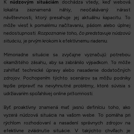
K
núdzovým situáciám
dochádza vtedy, keď webová
lokalita zaznamená náhly, neočakávaný nárast
návštevnosti, ktorý presahuje jej aktuálnu kapacitu. To
môže viesť k pomalému načítavaniu, pádom alebo úplnej
nedostupnosti.
Rozpoznanie toho, čo predstavuje núdzovú
situáciu,
je prvým krokom k efektívnemu riadeniu.
Mimoriadne situácie sa zvyčajne vyznačujú potrebou
okamžitého zásahu, aby sa zabránilo výpadkom. To môže
zahŕňať technické úpravy alebo nasadenie dodatočných
zdrojov. Pochopením týchto scenárov sa môžu podniky
lepšie pripraviť na nevyhnutné problémy, ktoré súvisia s
udržiavaním spoľahlivej online prítomnosti.
Byť proaktívny znamená mať jasnú definíciu toho, ako
vyzerá núdzová situácia na vašom webe. To pomáha pri
rýchlom rozhodovaní a nasadení správnych zdrojov na
efektívne zvládnutie situácie. V takýchto chvíľach je