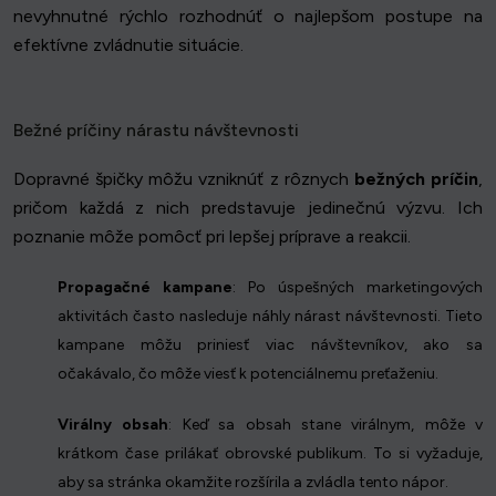
nevyhnutné rýchlo rozhodnúť o najlepšom postupe na
efektívne zvládnutie situácie.
Bežné príčiny nárastu návštevnosti
Dopravné špičky môžu vzniknúť z rôznych
bežných príčin
,
pričom každá z nich predstavuje jedinečnú výzvu. Ich
poznanie môže pomôcť pri lepšej príprave a reakcii.
Propagačné kampane
: Po úspešných marketingových
aktivitách často nasleduje náhly nárast návštevnosti. Tieto
kampane môžu priniesť viac návštevníkov, ako sa
očakávalo, čo môže viesť k potenciálnemu preťaženiu.
Virálny obsah
: Keď sa obsah stane virálnym, môže v
krátkom čase prilákať obrovské publikum. To si vyžaduje,
aby sa stránka okamžite rozšírila a zvládla tento nápor.