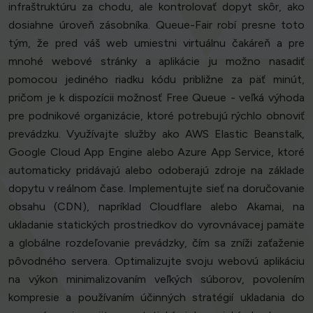
infraštruktúru za chodu, ale kontrolovať dopyt skôr, ako
dosiahne úroveň zásobníka. Queue-Fair robí presne toto
tým, že pred váš web umiestni virtuálnu čakáreň a pre
mnohé webové stránky a aplikácie ju možno nasadiť
pomocou jediného riadku kódu približne za päť minút,
pričom je k dispozícii možnosť Free Queue - veľká výhoda
pre podnikové organizácie, ktoré potrebujú rýchlo obnoviť
prevádzku. Využívajte služby ako AWS Elastic Beanstalk,
Google Cloud App Engine alebo Azure App Service, ktoré
automaticky pridávajú alebo odoberajú zdroje na základe
dopytu v reálnom čase. Implementujte sieť na doručovanie
obsahu (CDN), napríklad Cloudflare alebo Akamai, na
ukladanie statických prostriedkov do vyrovnávacej pamäte
a globálne rozdeľovanie prevádzky, čím sa zníži zaťaženie
pôvodného servera. Optimalizujte svoju webovú aplikáciu
na výkon minimalizovaním veľkých súborov, povolením
kompresie a používaním účinných stratégií ukladania do