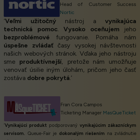
Head of Customer Success
Nortic
‘
Veľmi užitočný
nástroj a
vynikajúca
technická pomoc
.
Vysoko oceňujem
jeho
bezproblémové
fungovanie. Pomáha nám
úspešne zvládať
časy vysokej návštevnosti
našich webových stránok. Vďaka jeho nástroju
sme
produktívnejší
, pretože nám umožňuje
venovať úsilie iným úlohám, pričom jeho časť
zostáva
dobre pokrytá
.’
Fran Cora Campos
Ticketing Manager
MasQueTicket
‘
Vynikajúci produkt
podporovaný
vynikajúcim zákazníckym
servisom.
Queue-Fair je
dokonalým riešením
na zvládnutie