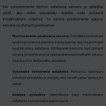
Na vyhodnotenie limitov zaťaženia servera je dôležité
zistiť, akú veľkú prevádzku dokáže vaša súčasná
infraštruktúra zvládnuť. To zahŕňa preskúmanie výkonu
servera za rôznych podmienok.
Monitorovanie používania servera
: Pravidelne kontrolujte
využitie procesora, pamäte a šírky pásma, aby ste pochopili
typické vzory zaťaženia. Udržiavanie kontroly nad zdrojmi
servera je nevyhnutné na zabezpečenie optimálneho výkonu,
najmä počas špičkového zaťaženia.
Vykonajte testovanie zaťaženia
: Pomocou nástrojov
simulujte prevádzku a merajte, ako sa váš server správa pri
záťaži.
Analýza výsledkov
: Identifikujte časy maximálneho
zaťaženia a potenciálne slabé miesta.