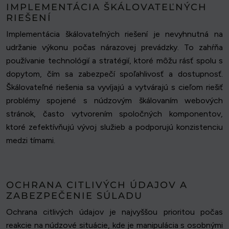
IMPLEMENTÁCIA ŠKÁLOVATEĽNÝCH
RIEŠENÍ
Implementácia škálovateľných riešení je nevyhnutná na
udržanie výkonu počas nárazovej prevádzky. To zahŕňa
používanie technológií a stratégií, ktoré môžu rásť spolu s
dopytom, čím sa zabezpečí spoľahlivosť a dostupnosť.
Škálovateľné riešenia sa vyvíjajú a vytvárajú s cieľom riešiť
problémy spojené s núdzovým škálovaním webových
stránok, často vytvorením spoločných komponentov,
ktoré zefektívňujú vývoj služieb a podporujú konzistenciu
medzi tímami.
OCHRANA CITLIVÝCH ÚDAJOV A
ZABEZPEČENIE SÚLADU
Ochrana citlivých údajov je najvyššou prioritou počas
reakcie na núdzové situácie, kde je manipulácia s osobnými