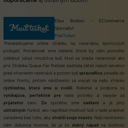
Elisa Bobbio - ECommerce
Specialist
MailTicket
‘Prevádzkujeme online stránku na rezerváciu športových
podujatí. Potrebovali sme riešenie, ktoré by nám pomohlo
zvládnuť záťaž množstva ľudí, ktorí sa snažia rezervovať ako
prví. Stránka Queue-Fair PreSale zadržala záťaž našich serverov
pred otvorením rezervácií a potom ľudí
spravodlivo
zaradila do
online frontu, pričom návštevníci sa vracali na našu stránku
rýchlosťou, ktorú sme si zvolili
. Riešenie a podpora sú
vynikajúce, perfektné pre
naše potreby a navyše za
prijateľnú
cenu.
Zo
systému sme
nadšení
a je plný
užitočných
funkcií, ako napríklad možnosť ľudí v rade prepínať
zariadenia bez toho, aby
stratili svoje miesto
. Naši návštevníci
nám dokonca hovoria, že je to
dobrý nápad
na kontrolu