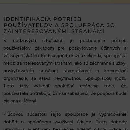
IDENTIFIKÁCIA POTRIEB
POUŽÍVATEĽOV A SPOLUPRÁCA SO
ZAINTERESOVANÝMI STRANAMI
V núdzových situáciách je pochopenie potrieb
používateľov základom pre poskytovanie účinných a
včasných služieb. Keď sa počíta každá sekunda, spolupráca
medzi zainteresovanými stranami, ako sú záchranné služby,
poskytovatelia sociálnej starostlivosti a komunitné
organizácie, sa stáva nevyhnutnou. Spoluprácou môžu
tieto tímy vytvoriť spoločné chápanie toho, čo
používatelia potrebujú, čím sa zabezpečí, že podpora bude
cielená a účinná.
Kľúčovou súčasťou tejto spolupráce je vypracovanie
dohôd o spoločnom využívaní údajov. Tieto dohody
umožňujú agentúram bezpečne zdieľať citlivé údaje a