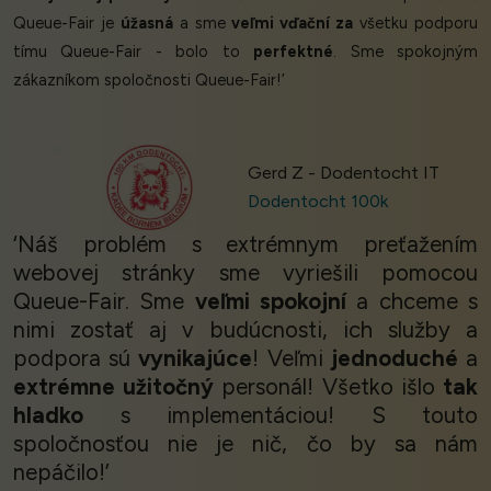
Queue-Fair je
úžasná
a sme
veľmi vďační za
všetku podporu
tímu Queue-Fair - bolo to
perfektné
. Sme spokojným
zákazníkom spoločnosti Queue-Fair!’
Gerd Z - Dodentocht IT
Dodentocht 100k
‘Náš problém s extrémnym preťažením
webovej stránky sme vyriešili pomocou
Queue-Fair. Sme
veľmi spokojní
a chceme s
nimi zostať aj v budúcnosti, ich služby a
podpora sú
vynikajúce
! Veľmi
jednoduché
a
extrémne užitočný
personál! Všetko išlo
tak
hladko
s implementáciou! S touto
spoločnosťou nie je nič, čo by sa nám
nepáčilo!’