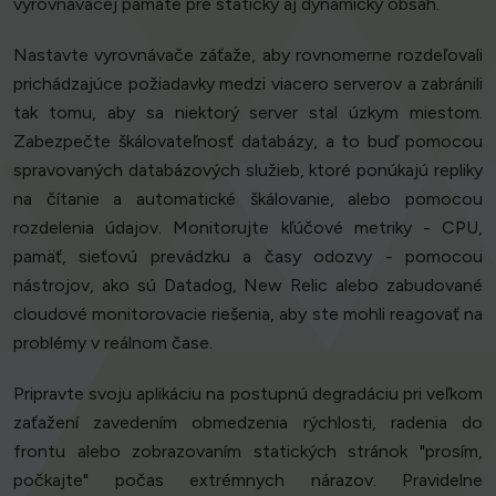
vyrovnávacej pamäte pre statický aj dynamický obsah.
Nastavte vyrovnávače záťaže, aby rovnomerne rozdeľovali
prichádzajúce požiadavky medzi viacero serverov a zabránili
tak tomu, aby sa niektorý server stal úzkym miestom.
Zabezpečte škálovateľnosť databázy, a to buď pomocou
spravovaných databázových služieb, ktoré ponúkajú repliky
na čítanie a automatické škálovanie, alebo pomocou
rozdelenia údajov. Monitorujte kľúčové metriky - CPU,
pamäť, sieťovú prevádzku a časy odozvy - pomocou
nástrojov, ako sú Datadog, New Relic alebo zabudované
cloudové monitorovacie riešenia, aby ste mohli reagovať na
problémy v reálnom čase.
Pripravte svoju aplikáciu na postupnú degradáciu pri veľkom
zaťažení zavedením obmedzenia rýchlosti, radenia do
frontu alebo zobrazovaním statických stránok "prosím,
počkajte" počas extrémnych nárazov. Pravidelne