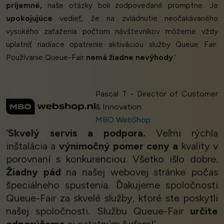
príjemné,
naše otázky boli zodpovedané promptne. Je
upokojujúce
vedieť, že na zvládnutie neočakávaného
vysokého zaťaženia počtom návštevníkov môžeme vždy
uplatniť riadiace opatrenie aktiváciou služby Queue Fair.
Používanie Queue-Fair
nemá žiadne nevýhody
.’
Pascal T - Director of Customer
& Innovation
MBO WebShop
‘
Skvelý servis a podpora.
Veľmi rýchla
inštalácia a
výnimočný pomer ceny a
kvality v
porovnaní s konkurenciou. Všetko išlo dobre.
Žiadny pád
na našej webovej stránke počas
špeciálneho spustenia. Ďakujeme spoločnosti
Queue-Fair za skvelé služby, ktoré ste poskytli
našej spoločnosti. Službu Queue-Fair
určite
odporúčame
aj ostatným ľuďom!’