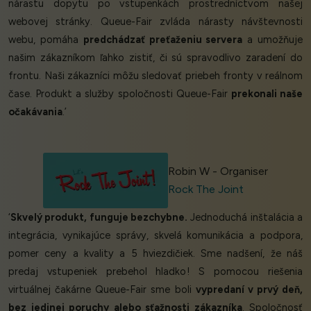
nárastu dopytu po vstupenkách prostredníctvom našej
webovej stránky. Queue-Fair zvláda nárasty návštevnosti
webu, pomáha
predchádzať preťaženiu servera
a umožňuje
našim zákazníkom ľahko zistiť, či sú spravodlivo zaradení do
frontu. Naši zákazníci môžu sledovať priebeh fronty v reálnom
čase. Produkt a služby spoločnosti Queue-Fair
prekonali naše
očakávania
.’
Robin W - Organiser
Rock The Joint
‘
Skvelý produkt, funguje bezchybne.
Jednoduchá inštalácia a
integrácia, vynikajúce správy, skvelá komunikácia a podpora,
pomer ceny a kvality a 5 hviezdičiek. Sme nadšení, že náš
predaj vstupeniek prebehol hladko! S pomocou riešenia
virtuálnej čakárne Queue-Fair sme boli
vypredaní v prvý deň,
bez jedinej poruchy alebo sťažnosti zákazníka
. Spoločnosť