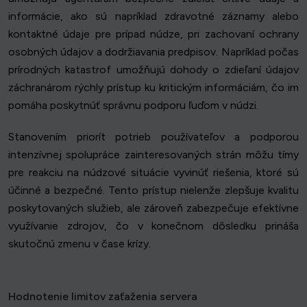
informácie, ako sú napríklad zdravotné záznamy alebo
kontaktné údaje pre prípad núdze, pri zachovaní ochrany
osobných údajov a dodržiavania predpisov. Napríklad počas
prírodných katastrof umožňujú dohody o zdieľaní údajov
záchranárom rýchly prístup ku kritickým informáciám, čo im
pomáha poskytnúť správnu podporu ľuďom v núdzi.
Stanovením priorít potrieb používateľov a podporou
intenzívnej spolupráce zainteresovaných strán môžu tímy
pre reakciu na núdzové situácie vyvinúť riešenia, ktoré sú
účinné a bezpečné. Tento prístup nielenže zlepšuje kvalitu
poskytovaných služieb, ale zároveň zabezpečuje efektívne
využívanie zdrojov, čo v konečnom dôsledku prináša
skutočnú zmenu v čase krízy.
Hodnotenie limitov zaťaženia servera