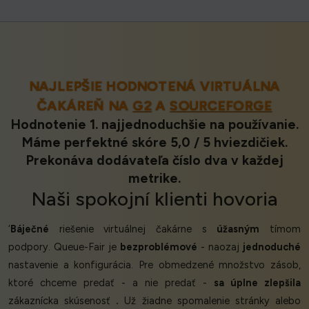
NAJLEPŠIE HODNOTENÁ VIRTUÁLNA
ČAKÁREŇ NA
G2
A
SOURCEFORGE
Hodnotenie 1. najjednoduchšie na používanie.
Máme perfektné skóre 5,0 / 5 hviezdičiek.
Prekonáva dodávateľa číslo dva v každej
metrike.
Naši
spokojní klienti
hovoria
‘
Báječné
riešenie virtuálnej čakárne s
úžasným
tímom
podpory. Queue-Fair je
bezproblémové
- naozaj
jednoduché
nastavenie a konfigurácia. Pre obmedzené množstvo zásob,
ktoré chceme predať - a nie predať -
sa úplne zlepšila
zákaznícka skúsenosť
.
Už žiadne spomalenie stránky alebo