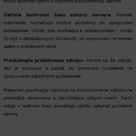
môžu spomaliť výkon a ovplyvniť používateľský zážitok.
Začnite kontrolou času odozvy servera
. Pomalé
odpovede naznačujú možné problémy pri spracovaní
požiadaviek. Určite, kde dochádza k oneskoreniam - môže
to byť v databázových dotazoch, pri spracovaní na serveri
alebo v oneskorení siete.
Preskúmajte prideľovanie zdrojov
. Uistite sa, že zdroje,
ako je procesor a pamäť, sú primerane rozdelené na
spracovanie súbežných požiadaviek.
Nakoniec používajte nástroje na monitorovanie výkonu na
priebežné sledovanie a identifikáciu úzkych miest. Tieto
údaje v reálnom čase pomáhajú rýchlo vykonať potrebné
úpravy.