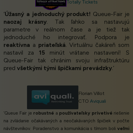
Totally Tickets
‘
Úžasný a jednoduchý produkt!
Queue-Fair je
naozaj krásny
. Tak ľahko sa nastavujú
parametre v reálnom čase a je tiež tak
jednoduché ho integrovať. Podpora je
reaktívna
a
priateľská
. Virtuálnu čakáreň som
nastavil za
15
minút vrátane nastavení! S
Queue-Fair tak chránim svoju infraštruktúru
pred
všetkými tými špičkami prevádzky
.’
Florian Villot
CTO
Aviquali
‘Queue Fair je
robustné
a
používateľsky prívetivé
riešenie
na zvládanie očakávaných a neočakávaných špičiek v počte
návštevníkov. Poradenstvo a komunikácia s tímom boli
veľmi