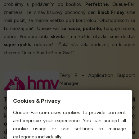
problémy s pridávaním do košíkov.
Perfektné.
Queue-Fair
znamenal, že v náš kľúčový obchodný deň
Black Friday
sme
mali pocit, že máme všetko pod kontrolou. Obchodníkom sa
to naozaj páči. Queue-Fair
sa naozaj podarilo,
funguje naozaj
dobre. Podpora bola
skvelá
- na každú otázku sme dostali
super rýchlu
odpoveď
.
Čaká nás veľa podujatí, pri ktorých
chceme Queue-Fair tiež používať.’
Terry R - Application Support
Manager
HMV
‘Po úspešnej
Kampaň CrowdCube
nás zaplavili
Cookies & Privacy
otázky. Chceli sme sa uistiť, že nestratíme
Queue-Fair.com uses cookies to provide content
kontakt od potenciálnych zákazníkov. Boli sme
and improve your experience. You can accept all
ohromení
tým, ako
rýchlo
nás Queue-Fair
cookie usage or use settings to manage
dokázal sprevádzkovať -
tak jednoducho sa
categories individually.