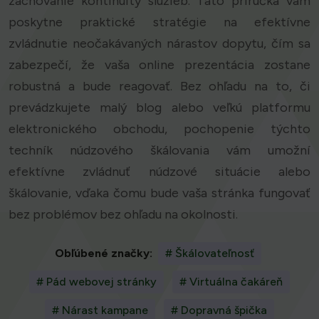
zachovanie kontinuity služieb. Táto príručka vám
poskytne praktické stratégie na efektívne
zvládnutie neočakávaných nárastov dopytu, čím sa
zabezpečí, že vaša online prezentácia zostane
robustná a bude reagovať. Bez ohľadu na to, či
prevádzkujete malý blog alebo veľkú platformu
elektronického obchodu, pochopenie týchto
techník núdzového škálovania vám umožní
efektívne zvládnuť núdzové situácie alebo
škálovanie, vďaka čomu bude vaša stránka fungovať
bez problémov bez ohľadu na okolnosti.
Obľúbené značky:
# Škálovateľnosť
# Pád webovej stránky
# Virtuálna čakáreň
# Nárast kampane
# Dopravná špička