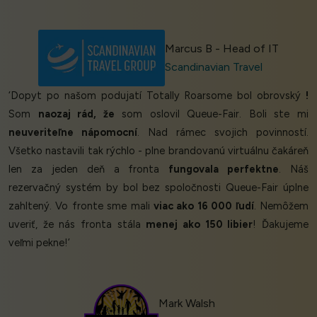
Marcus B - Head of IT
Scandinavian Travel
‘Dopyt po našom podujatí Totally Roarsome bol obrovský
!
Som
naozaj rád, že
som oslovil Queue-Fair. Boli ste mi
neuveriteľne nápomocní
. Nad rámec svojich povinností.
Všetko nastavili tak rýchlo - plne brandovanú virtuálnu čakáreň
len za jeden deň a fronta
fungovala perfektne
. Náš
rezervačný systém by bol bez spoločnosti Queue-Fair úplne
zahltený. Vo fronte sme mali
viac ako 16 000 ľudí
. Nemôžem
uveriť, že nás fronta stála
menej ako 150 libier
! Ďakujeme
veľmi pekne!’
Mark Walsh