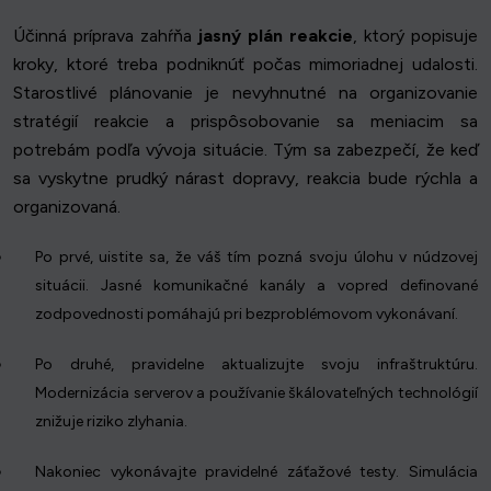
Účinná príprava zahŕňa
jasný plán reakcie
, ktorý popisuje
kroky, ktoré treba podniknúť počas mimoriadnej udalosti.
Starostlivé plánovanie je nevyhnutné na organizovanie
stratégií reakcie a prispôsobovanie sa meniacim sa
potrebám podľa vývoja situácie. Tým sa zabezpečí, že keď
sa vyskytne prudký nárast dopravy, reakcia bude rýchla a
organizovaná.
Po prvé, uistite sa, že váš tím pozná svoju úlohu v núdzovej
situácii. Jasné komunikačné kanály a vopred definované
zodpovednosti pomáhajú pri bezproblémovom vykonávaní.
Po druhé, pravidelne aktualizujte svoju infraštruktúru.
Modernizácia serverov a používanie škálovateľných technológií
znižuje riziko zlyhania.
Nakoniec vykonávajte pravidelné záťažové testy. Simulácia