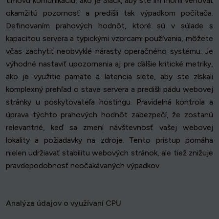
tímovú komunikáciu, ako je Slack, aby ste im mohli venovať
okamžitú pozornosť a predišli tak výpadkom počítača.
Definovaním prahových hodnôt, ktoré sú v súlade s
kapacitou servera a typickými vzorcami používania, môžete
včas zachytiť neobvyklé nárasty operačného systému. Je
výhodné nastaviť upozornenia aj pre ďalšie kritické metriky,
ako je využitie pamäte a latencia siete, aby ste získali
komplexný prehľad o stave servera a predišli pádu webovej
stránky u poskytovateľa hostingu. Pravidelná kontrola a
úprava týchto prahových hodnôt zabezpečí, že zostanú
relevantné, keď sa zmení návštevnosť vašej webovej
lokality a požiadavky na zdroje. Tento prístup pomáha
nielen udržiavať stabilitu webových stránok, ale tiež znižuje
pravdepodobnosť neočakávaných výpadkov.
Analýza údajov o využívaní CPU