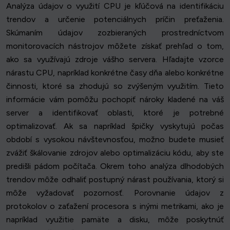
Analýza údajov o využití CPU je kľúčová na identifikáciu
trendov a určenie potenciálnych príčin preťaženia.
Skúmaním údajov zozbieraných prostredníctvom
monitorovacích nástrojov môžete získať prehľad o tom,
ako sa využívajú zdroje vášho servera. Hľadajte vzorce
nárastu CPU, napríklad konkrétne časy dňa alebo konkrétne
činnosti, ktoré sa zhodujú so zvýšeným využitím. Tieto
informácie vám pomôžu pochopiť nároky kladené na váš
server a identifikovať oblasti, ktoré je potrebné
optimalizovať. Ak sa napríklad špičky vyskytujú počas
období s vysokou návštevnosťou, možno budete musieť
zvážiť škálovanie zdrojov alebo optimalizáciu kódu, aby ste
predišli pádom počítača. Okrem toho analýza dlhodobých
trendov môže odhaliť postupný nárast používania, ktorý si
môže vyžadovať pozornosť. Porovnanie údajov z
protokolov o zaťažení procesora s inými metrikami, ako je
napríklad využitie pamäte a disku, môže poskytnúť