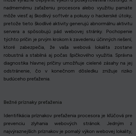
nadmernému zaťaženiu procesora alebo využitiu pamäte
môže viesť aj škodlivý softvér a pokusy o hackerské útoky,
pretože tieto škodlivé aktivity generujú abnormálnu aktivitu
servera a spôsobujú pád webovej stránky. Pochopenie
týchto príčin je prvým krokom k zavedeniu účinných riešení,
ktoré zabezpečia, že vaša webová lokalita zostane
robustná a stabilná aj počas špičkového využitia. Správna
diagnostika hlavnej príčiny umožňuje cielené zásahy na jej
odstránenie, čo v konečnom dôsledku znižuje riziko
budúceho preťaženia.
Bežné príznaky preťaženia
Identifikácia príznakov preťaženia procesora je kľúčová pre
prevenciu zlyhania webových stránok. Jedným z
najvýraznejších príznakov je pomalý výkon webovej lokality,