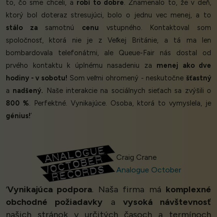
to, čo sme chceli, a
robí to dobre
. Znamenalo to, že v deň,
ktorý bol doteraz stresujúci, bolo o jednu vec menej, a to
stálo za
samotnú
cenu
vstupného. Kontaktoval som
spoločnosť, ktorá nie je z Veľkej Británie, a tá ma len
bombardovala telefonátmi, ale Queue-Fair nás dostal od
prvého kontaktu k úplnému nasadeniu za
menej ako dve
hodiny - v sobotu!
Som veľmi ohromený - neskutočne
šťastný
a
nadšený.
Naše interakcie na sociálnych sieťach sa zvýšili o
800 %
. Perfektné. Vynikajúce. Osoba, ktorá to vymyslela, je
génius!
’
Craig Crane
Analogue October
‘
Vynikajúca podpora
. Naša firma má
komplexné
obchodné požiadavky
a
vysoká návštevnosť
našich stránok v určitých časoch a termínoch