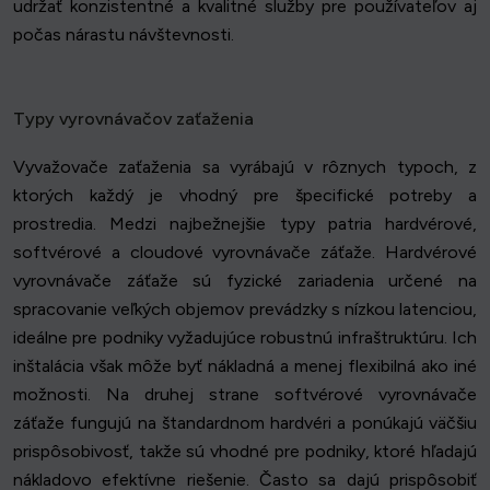
udržať konzistentné a kvalitné služby pre používateľov aj
počas nárastu návštevnosti.
Typy vyrovnávačov zaťaženia
Vyvažovače zaťaženia sa vyrábajú v rôznych typoch, z
ktorých každý je vhodný pre špecifické potreby a
prostredia. Medzi najbežnejšie typy patria hardvérové,
softvérové a cloudové vyrovnávače záťaže. Hardvérové
vyrovnávače záťaže sú fyzické zariadenia určené na
spracovanie veľkých objemov prevádzky s nízkou latenciou,
ideálne pre podniky vyžadujúce robustnú infraštruktúru. Ich
inštalácia však môže byť nákladná a menej flexibilná ako iné
možnosti. Na druhej strane softvérové vyrovnávače
záťaže fungujú na štandardnom hardvéri a ponúkajú väčšiu
prispôsobivosť, takže sú vhodné pre podniky, ktoré hľadajú
nákladovo efektívne riešenie. Často sa dajú prispôsobiť