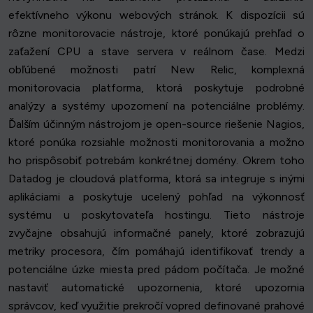
efektívneho výkonu webových stránok. K dispozícii sú
rôzne monitorovacie nástroje, ktoré ponúkajú prehľad o
zaťažení CPU a stave servera v reálnom čase. Medzi
obľúbené možnosti patrí New Relic, komplexná
monitorovacia platforma, ktorá poskytuje podrobné
analýzy a systémy upozornení na potenciálne problémy.
Ďalším účinným nástrojom je open-source riešenie Nagios,
ktoré ponúka rozsiahle možnosti monitorovania a možno
ho prispôsobiť potrebám konkrétnej domény. Okrem toho
Datadog je cloudová platforma, ktorá sa integruje s inými
aplikáciami a poskytuje ucelený pohľad na výkonnosť
systému u poskytovateľa hostingu. Tieto nástroje
zvyčajne obsahujú informačné panely, ktoré zobrazujú
metriky procesora, čím pomáhajú identifikovať trendy a
potenciálne úzke miesta pred pádom počítača. Je možné
nastaviť automatické upozornenia, ktoré upozornia
správcov, keď využitie prekročí vopred definované prahové