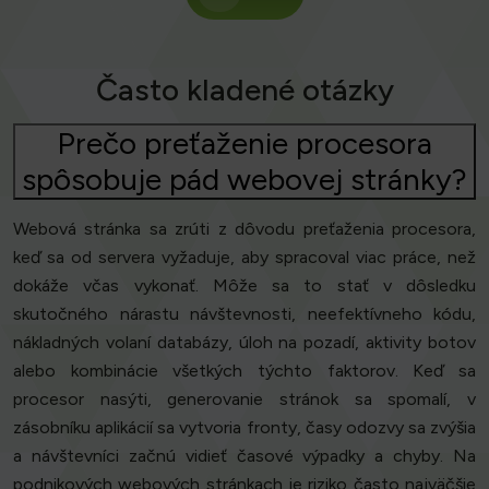
Často kladené otázky
Prečo preťaženie procesora
spôsobuje pád webovej stránky?
Webová stránka sa zrúti z dôvodu preťaženia procesora,
keď sa od servera vyžaduje, aby spracoval viac práce, než
dokáže včas vykonať. Môže sa to stať v dôsledku
skutočného nárastu návštevnosti, neefektívneho kódu,
nákladných volaní databázy, úloh na pozadí, aktivity botov
alebo kombinácie všetkých týchto faktorov. Keď sa
procesor nasýti, generovanie stránok sa spomalí, v
zásobníku aplikácií sa vytvoria fronty, časy odozvy sa zvýšia
a návštevníci začnú vidieť časové výpadky a chyby. Na
podnikových webových stránkach je riziko často najväčšie