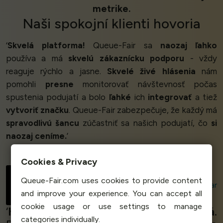
metrike.
Naši
spokojní klienti
hovoria
‘
Skvelá platforma!
Queue-Fair sa
naozaj ľahko
používa a má
skvelú zákaznícku podporu
- vždy
reaguje rýchlo a jasne.
Skvelé živé hlásenia
nám
pomohli
presne
monitorovať návštevnosť počas
spustenia podujatí a bolo
ľahké
ich
integrovať
a tiež
vytvoriť značku
. Queue-Fair zabezpečuje, že každý má
spravodlivú šancu
zúčastniť sa našich podujatí, čo
si
naozaj ceníme.
’
Cookies & Privacy
Nikita Tailor
Queue-Fair.com uses cookies to provide content
Digital Marketing Executive
War
and improve your experience. You can accept all
Child
cookie usage or use settings to manage
‘
Hodnota
pre nás bola
veľmi vysoká
.
categories individually.