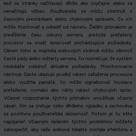
keď sa stránky načítavajú dlhšie ako zvyčajne alebo sa
nenačítajú vôbec. Používatelia sa môžu stretnúť s
časovými prestávkami alebo chybovými správami, čo ich
môže frustrovať a odradiť od návratu. Ďalším príznakom je
predĺženie času odozvy servera, pretože preťažený
procesor sa snaží spracovať prichádzajúce požiadavky.
Okrem toho si majitelia webových stránok môžu všimnúť
časté pády alebo reštarty servera, čo naznačuje, že systém
nedokáže zvládnuť aktuálne požiadavky. Monitorovacie
nástroje často ukazujú prudký nárast zaťaženia procesora
alebo využitia pamäte, čo môže signalizovať hroziace
preťaženie, rovnako ako náhly nárast chybových správ.
Včasné rozpoznanie týchto príznakov umožňuje včasný
zásah, čím sa znižuje riziko dlhšieho výpadku a zachováva
sa pozitívna používateľská skúsenosť. Potom je tu ešte
napájanie! Včasným riešením týchto problémov môžete
zabezpečiť, aby vaša webová lokalita zostala efektívna a