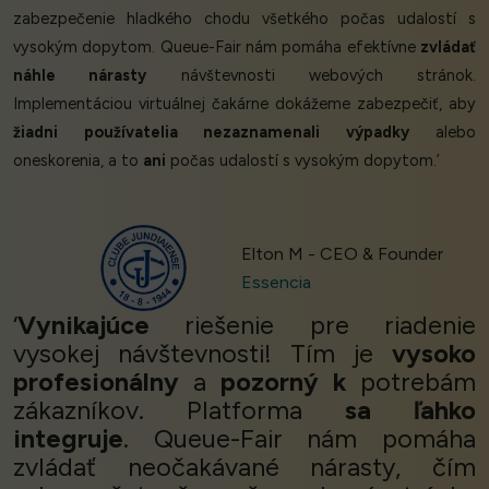
zabezpečenie hladkého chodu všetkého počas udalostí s
vysokým dopytom. Queue-Fair nám pomáha efektívne
zvládať
náhle nárasty
návštevnosti webových stránok.
Implementáciou virtuálnej čakárne dokážeme zabezpečiť, aby
žiadni používatelia nezaznamenali výpadky
alebo
oneskorenia, a to
ani
počas udalostí s vysokým dopytom.’
Elton M - CEO & Founder
Essencia
‘
Vynikajúce
riešenie pre riadenie
vysokej návštevnosti! Tím je
vysoko
profesionálny
a
pozorný k
potrebám
zákazníkov. Platforma
sa ľahko
integruje
. Queue-Fair nám pomáha
zvládať neočakávané nárasty, čím