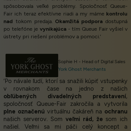
spôsobovala veľké problémy. Spoločnosť Queue-
Fair ich teraz efektívne riadi a my máme
kontrolu
nad
tokom predaja.
Okamžitá podpora
dostupná
po telefóne je
vynikajúca
- tím Queue Fair vyšiel v
ústrety pri riešení problémov a pomoci.’
Sophie H - Head of Digital Sales
York Ghost Merchants
‘Po návale ľudí, ktorí sa snažili kúpiť vstupenky
v rovnakom čase na jedno z našich
obľúbených divadelných predstavení
,
spoločnosť Queue-Fair zakročila a vytvorila
plne označenú
virtuálnu čakáreň na
ochranu
našich serverov. Som
veľmi rád, že
som ich
našiel. Veľmi sa mi páči celý koncept a