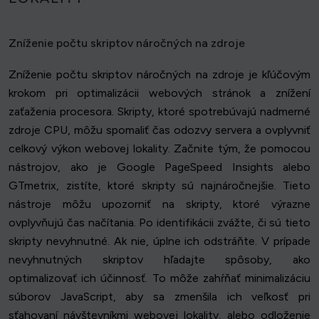
Zníženie počtu skriptov náročných na zdroje
Zníženie počtu skriptov náročných na zdroje je kľúčovým
krokom pri optimalizácii webových stránok a znížení
zaťaženia procesora. Skripty, ktoré spotrebúvajú nadmerné
zdroje CPU, môžu spomaliť čas odozvy servera a ovplyvniť
celkový výkon webovej lokality. Začnite tým, že pomocou
nástrojov, ako je Google PageSpeed Insights alebo
GTmetrix, zistíte, ktoré skripty sú najnáročnejšie. Tieto
nástroje môžu upozorniť na skripty, ktoré výrazne
ovplyvňujú čas načítania. Po identifikácii zvážte, či sú tieto
skripty nevyhnutné. Ak nie, úplne ich odstráňte. V prípade
nevyhnutných skriptov hľadajte spôsoby, ako
optimalizovať ich účinnosť. To môže zahŕňať minimalizáciu
súborov JavaScript, aby sa zmenšila ich veľkosť pri
sťahovaní návštevníkmi webovej lokality, alebo odloženie