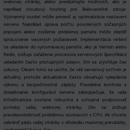
webovej stránky, alebo preskúmajte možnosti, ako je
napríklad cloudový hosting pre škálovateľné zdroje.
Významný rozdiel môže priniesť aj optimalizácia nastavení
servera. Napríklad úprava počtu povolených súčasných
pripojení alebo zvýšenie pridelenej pamäte môže zlepšiť
spracovanie viacerých požiadaviek. Implementácia riešení
na ukladanie do vyrovnávacej pamäte, ako je Varnish alebo
Redis, znižuje zaťaženie procesora serverových špecifikácií
ukladaním často prístupných údajov, čím sa zrýchľuje čas
odozvy. Okrem toho sa uistite, že váš serverový softvér je
aktuálny, pretože aktualizácie často obsahujú vylepšenia
výkonu a bezpečnostné záplaty. Pravidelná kontrola a
dolaďovanie konfigurácií servera zabezpečuje, že vaša
infraštruktúra zostane robustná a schopná podporovať
potreby vašej webovej stránky, čím sa znižuje
pravdepodobnosť problémov súvisiacich s CPU. Ak chcete
zabrániť pádu vašej stránky v dôsledku masívnej prevádzky,
stačí pridať Queue-Fair.