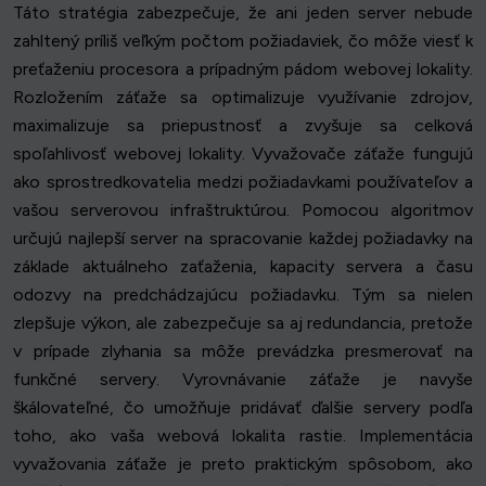
Táto stratégia zabezpečuje, že ani jeden server nebude
zahltený príliš veľkým počtom požiadaviek, čo môže viesť k
preťaženiu procesora a prípadným pádom webovej lokality.
Rozložením záťaže sa optimalizuje využívanie zdrojov,
maximalizuje sa priepustnosť a zvyšuje sa celková
spoľahlivosť webovej lokality. Vyvažovače záťaže fungujú
ako sprostredkovatelia medzi požiadavkami používateľov a
vašou serverovou infraštruktúrou. Pomocou algoritmov
určujú najlepší server na spracovanie každej požiadavky na
základe aktuálneho zaťaženia, kapacity servera a času
odozvy na predchádzajúcu požiadavku. Tým sa nielen
zlepšuje výkon, ale zabezpečuje sa aj redundancia, pretože
v prípade zlyhania sa môže prevádzka presmerovať na
funkčné servery. Vyrovnávanie záťaže je navyše
škálovateľné, čo umožňuje pridávať ďalšie servery podľa
toho, ako vaša webová lokalita rastie. Implementácia
vyvažovania záťaže je preto praktickým spôsobom, ako