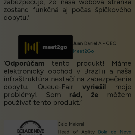
zabezpečuje, že naša webová stránka
zostane funkčná aj počas špičkového
dopytu.’
Juan Daniel A - CEO
Meet2Go
‘
Odporúčam
tento produkt! Máme
elektronický obchod v Brazílii a naša
infraštruktúra nestačí na zabezpečenie
dopytu. Queue-Fair
vyriešil
moje
problémy! Som
rád, že
môžem
používať tento produkt.’
Caio Maioral
Head of Agility
Bola de Neve