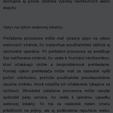
dostupná aj počas obdobia vysokej návštevnosti alebo
dopytu.
Vplyv na výkon webovej lokality
Preťaženie procesora môže mať výrazný vplyv na výkon
webových stránok, čo ovplyvňuje používateľský zážitok aj
obchodné operácie. Pri preťažení procesora sa predlžuje
čas načítavania stránok, čo vedie k frustrácii návštevníkov,
ktorí očakávajú rýchle a bezproblémové prehliadanie.
Pomalý výkon prehliadača môže mať za následok vyšší
počet odchodov, pretože používatelia pravdepodobne
opustia stránku, ktorá nespĺňa ich očakávania týkajúce sa
rýchlosti. Dlhodobé zaťaženie procesora môže navyše
spôsobiť pády servera, čo vedie k úplnému výpadku
webovej lokality. To má za následok nielen stratu
príležitostí na príjmy, ale aj poškodenie reputácie webu.