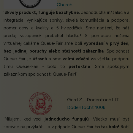
Church
‘
Skvelý produkt, funguje bezchybne.
Jednoduchá inštalácia a
integrácia, vynikajúce správy, skvelá komunikácia a podpora,
pomer ceny a kvality a 5 hviezdičiek. Sme nadšení, že náš
predaj vstupeniek prebehol hladko! S pomocou riešenia
virtuálnej čakárne Queue-Fair sme boli
vypredaní v prvý deň,
bez jedinej poruchy alebo sťažnosti zákazníka
. Spoločnosť
Queue-Fair je
úžasná
a sme
veľmi vďační za
všetku podporu
tímu Queue-Fair - bolo to
perfektné
. Sme spokojným
zákazníkom spoločnosti Queue-Fair!’
Gerd Z - Dodentocht IT
Dodentocht 100k
‘Milujem, keď veci
jednoducho fungujú
. Všetko musí byť
správne na prvýkrát - a v prípade Queue-Fair
to tak bolo!
Robí