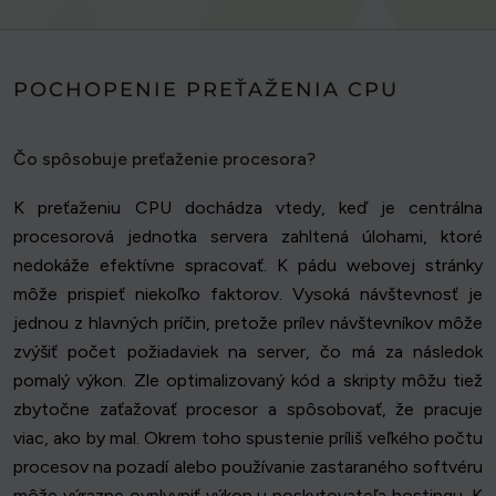
POCHOPENIE PREŤAŽENIA CPU
Čo spôsobuje preťaženie procesora?
K preťaženiu CPU dochádza vtedy, keď je centrálna
procesorová jednotka servera zahltená úlohami, ktoré
nedokáže efektívne spracovať. K pádu webovej stránky
môže prispieť niekoľko faktorov. Vysoká návštevnosť je
jednou z hlavných príčin, pretože prílev návštevníkov môže
zvýšiť počet požiadaviek na server, čo má za následok
pomalý výkon. Zle optimalizovaný kód a skripty môžu tiež
zbytočne zaťažovať procesor a spôsobovať, že pracuje
viac, ako by mal. Okrem toho spustenie príliš veľkého počtu
procesov na pozadí alebo používanie zastaraného softvéru
môže výrazne ovplyvniť výkon u poskytovateľa hostingu. K