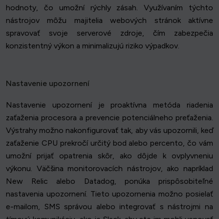
hodnoty, čo umožní rýchly zásah. Využívaním týchto
nástrojov môžu majitelia webových stránok aktívne
spravovať svoje serverové zdroje, čím zabezpečia
konzistentný výkon a minimalizujú riziko výpadkov.
Nastavenie upozornení
Nastavenie upozornení je proaktívna metóda riadenia
zaťaženia procesora a prevencie potenciálneho preťaženia.
Výstrahy možno nakonfigurovať tak, aby vás upozornili, keď
zaťaženie CPU prekročí určitý bod alebo percento, čo vám
umožní prijať opatrenia skôr, ako dôjde k ovplyvneniu
výkonu. Väčšina monitorovacích nástrojov, ako napríklad
New Relic alebo Datadog, ponúka prispôsobiteľné
nastavenia upozornení. Tieto upozornenia možno posielať
e-mailom, SMS správou alebo integrovať s nástrojmi na