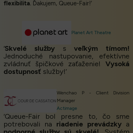
flexibilita
. Ďakujem, Queue-Fair!’
Planet Art Theatre
‘
Skvelé služby
s
veľkým tímom!
Jednoduché nastupovanie, efektívne
zvládnuť špičkové zaťaženie!
Vysoká
dostupnosť
služby!’
Wenchao P - Client Division
Manager
Actimage
‘Queue-Fair bol presne to, čo sme
potrebovali na
riadenie prevádzky
a
podporné služby sú skvelé!.
Systém