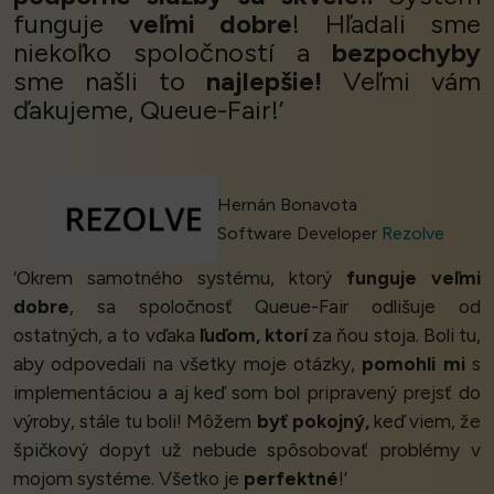
funguje
veľmi dobre
! Hľadali sme
niekoľko spoločností a
bezpochyby
sme našli to
najlepšie!
Veľmi vám
ďakujeme, Queue-Fair!’
Hernán Bonavota
Software Developer
Rezolve
‘Okrem samotného systému, ktorý
funguje veľmi
dobre
, sa spoločnosť Queue-Fair odlišuje od
ostatných, a to vďaka
ľuďom, ktorí
za ňou stoja. Boli tu,
aby odpovedali na všetky moje otázky,
pomohli mi
s
implementáciou a aj keď som bol pripravený prejsť do
výroby, stále tu boli! Môžem
byť pokojný,
keď viem, že
špičkový dopyt už nebude spôsobovať problémy v
mojom systéme. Všetko je
perfektné
!’