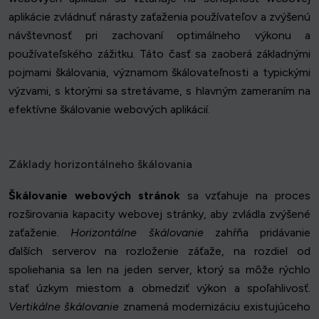
aplikácie zvládnuť nárasty zaťaženia používateľov a zvýšenú
návštevnosť pri zachovaní optimálneho výkonu a
používateľského zážitku. Táto časť sa zaoberá základnými
pojmami škálovania, významom škálovateľnosti a typickými
výzvami, s ktorými sa stretávame, s hlavným zameraním na
efektívne škálovanie webových aplikácií.
Základy horizontálneho škálovania
Škálovanie webových stránok
sa vzťahuje na proces
rozširovania kapacity webovej stránky, aby zvládla zvýšené
zaťaženie.
Horizontálne škálovanie
zahŕňa pridávanie
ďalších serverov na rozloženie záťaže, na rozdiel od
spoliehania sa len na jeden server, ktorý sa môže rýchlo
stať úzkym miestom a obmedziť výkon a spoľahlivosť.
Vertikálne škálovanie
znamená modernizáciu existujúceho