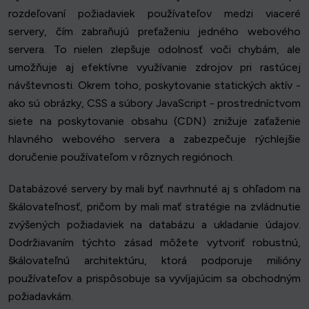
rozdeľovaní požiadaviek používateľov medzi viaceré
servery, čím zabraňujú preťaženiu jedného webového
servera. To nielen zlepšuje odolnosť voči chybám, ale
umožňuje aj efektívne využívanie zdrojov pri rastúcej
návštevnosti. Okrem toho, poskytovanie statických aktív -
ako sú obrázky, CSS a súbory JavaScript - prostredníctvom
siete na poskytovanie obsahu (CDN) znižuje zaťaženie
hlavného webového servera a zabezpečuje rýchlejšie
doručenie používateľom v rôznych regiónoch.
Databázové servery by mali byť navrhnuté aj s ohľadom na
škálovateľnosť, pričom by mali mať stratégie na zvládnutie
zvýšených požiadaviek na databázu a ukladanie údajov.
Dodržiavaním týchto zásad môžete vytvoriť robustnú,
škálovateľnú architektúru, ktorá podporuje milióny
používateľov a prispôsobuje sa vyvíjajúcim sa obchodným
požiadavkám.