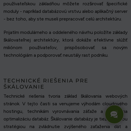
používateľskou základňou môžete rozširovať špecifické
moduly - napríklad databázovú vrstvu alebo aplikačný server
- bez toho, aby ste museli prepracovať celú architektúru.
Prijatím modulárneho a oddeleného návrhu položíte základy
škálovateľnej architektúry, ktorá dokáže efektívne slúžiť
miliónom používateľov, prispôsobovať sa novým
technológiám a podporovať neustály rast podniku.
TECHNICKÉ RIEŠENIA PRE
ŠKÁLOVANIE
Technické riešenia tvoria základ škálovania webových
stránok. V tejto časti sa venujeme výhodám cloudového
hostingu, technikám vyrovnávania záťaže a tipom na
optimalizáciu databáz. Škálovanie databázy je tiež kľúčovou
stratégiou na zvládnutie zvýšeného zaťaženia dát a