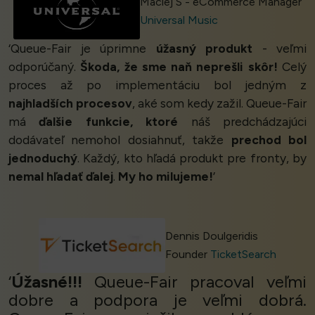
Maciej S - eCommerce Manager
Universal Music
‘Queue-Fair je úprimne
úžasný produkt
- veľmi
odporúčaný.
Škoda, že sme naň neprešli skôr!
Celý
proces až po implementáciu bol jedným z
najhladších procesov
, aké som kedy zažil. Queue-Fair
má
ďalšie funkcie, ktoré
náš predchádzajúci
dodávateľ nemohol dosiahnuť, takže
prechod bol
jednoduchý
. Každý, kto hľadá produkt pre fronty, by
nemal hľadať ďalej
.
My ho milujeme!
’
Dennis Doulgeridis
Founder
TicketSearch
‘
Úžasné!!!
Queue-Fair pracoval veľmi
dobre a podpora je veľmi dobrá.