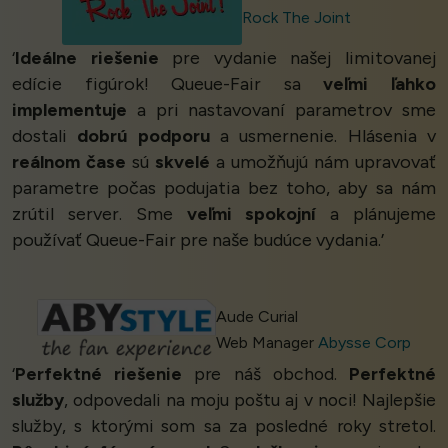
Rock The Joint
‘
Ideálne riešenie
pre vydanie našej limitovanej
edície figúrok! Queue-Fair sa
veľmi ľahko
implementuje
a pri nastavovaní parametrov sme
dostali
dobrú podporu
a usmernenie. Hlásenia v
reálnom čase
sú
skvelé
a umožňujú nám upravovať
parametre počas podujatia bez toho, aby sa nám
zrútil server. Sme
veľmi spokojní
a plánujeme
používať Queue-Fair pre naše budúce vydania.’
Aude Curial
Web Manager
Abysse Corp
‘
Perfektné riešenie
pre náš obchod.
Perfektné
služby
, odpovedali na moju poštu aj v noci! Najlepšie
služby, s ktorými som sa za posledné roky stretol.