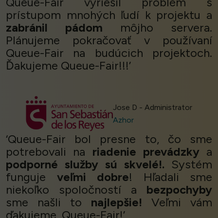
Queue-Fair vyriešil problém s
prístupom mnohých ľudí k projektu a
zabránil pádom
môjho servera.
Plánujeme pokračovať v používaní
Queue-Fair na budúcich projektoch.
Ďakujeme Queue-Fair!!!’
Jose D - Administrator
Azhor
‘Queue-Fair bol presne to, čo sme
potrebovali na
riadenie prevádzky
a
podporné služby sú skvelé!.
Systém
funguje
veľmi dobre
! Hľadali sme
niekoľko spoločností a
bezpochyby
sme našli to
najlepšie!
Veľmi vám
ďakujeme, Queue-Fair!’