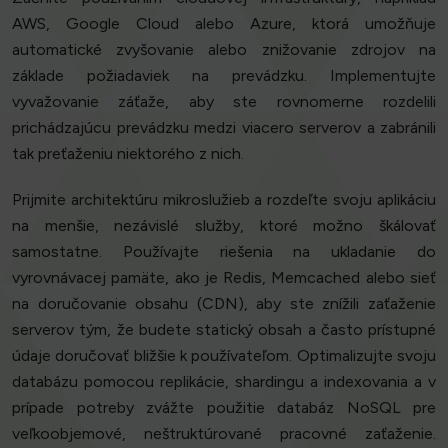
AWS, Google Cloud alebo Azure, ktorá umožňuje
automatické zvyšovanie alebo znižovanie zdrojov na
základe požiadaviek na prevádzku. Implementujte
vyvažovanie záťaže, aby ste rovnomerne rozdelili
prichádzajúcu prevádzku medzi viacero serverov a zabránili
tak preťaženiu niektorého z nich.
Prijmite architektúru mikroslužieb a rozdeľte svoju aplikáciu
na menšie, nezávislé služby, ktoré možno škálovať
samostatne. Používajte riešenia na ukladanie do
vyrovnávacej pamäte, ako je Redis, Memcached alebo sieť
na doručovanie obsahu (CDN), aby ste znížili zaťaženie
serverov tým, že budete statický obsah a často prístupné
údaje doručovať bližšie k používateľom. Optimalizujte svoju
databázu pomocou replikácie, shardingu a indexovania a v
prípade potreby zvážte použitie databáz NoSQL pre
veľkoobjemové, neštruktúrované pracovné zaťaženie.