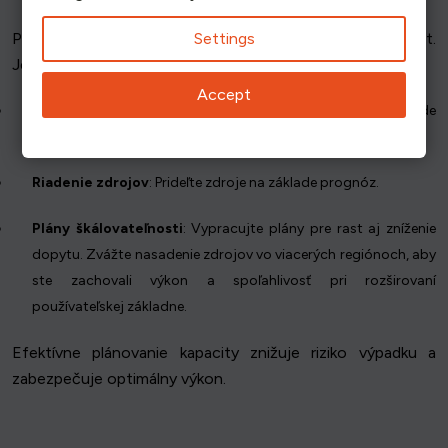
Settings
Plánovanie kapacity je príprava infraštruktúry na budúci rast.
Je to proaktívny prístup k efektívnej správe zdrojov.
Accept
Predpovedanie
: Predvídať budúci dopyt na základe
historických údajov.
Riadenie zdrojov
: Prideľte zdroje na základe prognóz.
Plány škálovateľnosti
: Vypracujte plány pre rast aj zníženie
dopytu. Zvážte nasadenie zdrojov vo viacerých regiónoch, aby
ste zachovali výkon a spoľahlivosť pri rozširovaní
používateľskej základne.
Efektívne plánovanie kapacity znižuje riziko výpadku a
zabezpečuje optimálny výkon.