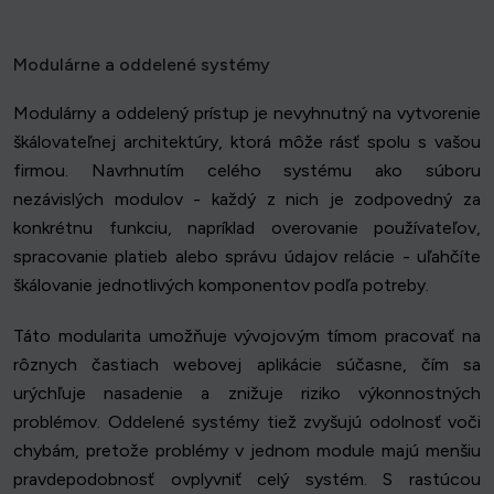
Modulárne a oddelené systémy
Modulárny a oddelený prístup je nevyhnutný na vytvorenie
škálovateľnej architektúry, ktorá môže rásť spolu s vašou
firmou. Navrhnutím celého systému ako súboru
nezávislých modulov - každý z nich je zodpovedný za
konkrétnu funkciu, napríklad overovanie používateľov,
spracovanie platieb alebo správu údajov relácie - uľahčíte
škálovanie jednotlivých komponentov podľa potreby.
Táto modularita umožňuje vývojovým tímom pracovať na
rôznych častiach webovej aplikácie súčasne, čím sa
urýchľuje nasadenie a znižuje riziko výkonnostných
problémov. Oddelené systémy tiež zvyšujú odolnosť voči
chybám, pretože problémy v jednom module majú menšiu
pravdepodobnosť ovplyvniť celý systém. S rastúcou