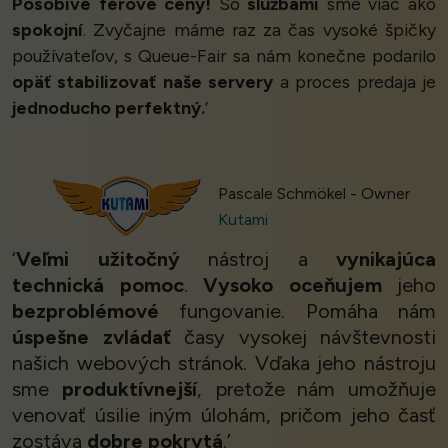
Pôsobivé férové ceny!
So
službami
sme viac ako
spokojní
. Zvyčajne máme raz za čas vysoké špičky
používateľov, s Queue-Fair sa nám konečne podarilo
opäť stabilizovať naše servery
a proces predaja je
jednoducho perfektný.
’
Pascale Schmökel - Owner
Kutami
‘
Veľmi užitočný
nástroj a
vynikajúca
technická pomoc
.
Vysoko oceňujem
jeho
bezproblémové
fungovanie. Pomáha nám
úspešne zvládať
časy vysokej návštevnosti
našich webových stránok. Vďaka jeho nástroju
sme
produktívnejší
, pretože nám umožňuje
venovať úsilie iným úlohám, pričom jeho časť
zostáva
dobre pokrytá
.’