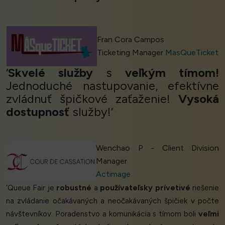
Fran Cora Campos
Ticketing Manager
MasQueTicket
‘
Skvelé služby
s
veľkým tímom!
Jednoduché nastupovanie, efektívne
zvládnuť špičkové zaťaženie!
Vysoká
dostupnosť
služby!’
Wenchao P - Client Division
Manager
Actimage
‘Queue Fair je
robustné
a
používateľsky prívetivé
riešenie
na zvládanie očakávaných a neočakávaných špičiek v počte
návštevníkov. Poradenstvo a komunikácia s tímom boli
veľmi