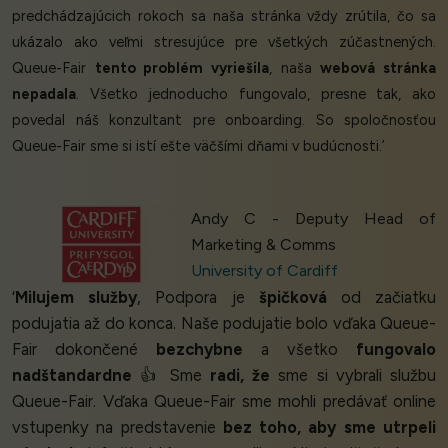
predchádzajúcich rokoch sa naša stránka vždy zrútila, čo sa
ukázalo ako veľmi stresujúce pre všetkých zúčastnených.
Queue-Fair
tento problém vyriešila
, naša
webová stránka
nepadala
. Všetko jednoducho fungovalo, presne tak, ako
povedal náš konzultant pre onboarding. So spoločnosťou
Queue-Fair sme si istí ešte väčšími dňami v budúcnosti.’
Andy C - Deputy Head of
Marketing & Comms
University of Cardiff
‘
Milujem služby
, Podpora je
špičková
od začiatku
podujatia až do konca. Naše podujatie bolo vďaka Queue-
Fair dokončené
bezchybne
a všetko
fungovalo
nadštandardne
👍 Sme
radi, že
sme si vybrali službu
Queue-Fair. Vďaka Queue-Fair sme mohli predávať online
vstupenky na predstavenie
bez toho, aby sme utrpeli