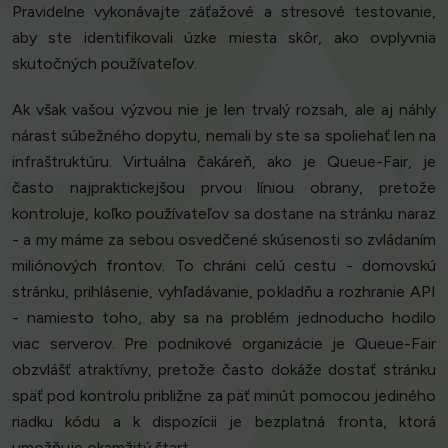
Pravidelne vykonávajte záťažové a stresové testovanie,
aby ste identifikovali úzke miesta skôr, ako ovplyvnia
skutočných používateľov.
Ak však vašou výzvou nie je len trvalý rozsah, ale aj náhly
nárast súbežného dopytu, nemali by ste sa spoliehať len na
infraštruktúru. Virtuálna čakáreň, ako je Queue-Fair, je
často najpraktickejšou prvou líniou obrany, pretože
kontroluje, koľko používateľov sa dostane na stránku naraz
- a my máme za sebou osvedčené skúsenosti so zvládaním
miliónových frontov. To chráni celú cestu - domovskú
stránku, prihlásenie, vyhľadávanie, pokladňu a rozhranie API
- namiesto toho, aby sa na problém jednoducho hodilo
viac serverov. Pre podnikové organizácie je Queue-Fair
obzvlášť atraktívny, pretože často dokáže dostať stránku
späť pod kontrolu približne za päť minút pomocou jediného
riadku kódu a k dispozícii je bezplatná fronta, ktorá
umožňuje okamžitý štart.