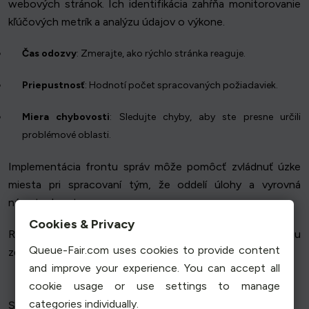
webových stránok. Ich identifikácia zahŕňa monitorovanie
kľúčových metrík a analýzu údajov o výkone.
Čas odozvy
: Zmerajte, ako rýchlo stránka reaguje.
Priepustnosť
: Hodnotí počet spracovaných požiadaviek.
Miera chybovosti
: Sledujte chyby, aby ste presne určili
problémové oblasti.
Implementácia frontu správ môže pomôcť zvládnuť úzke
miesta pri spracovaní tým, že oddelí úlohy a vyrovná
nárasty dopytu.
Cookies & Privacy
Riešenie problematických miest zabezpečuje optimalizáciu
Queue-Fair.com uses cookies to provide content
zdrojov a bezproblémovú prácu používateľov.
and improve your experience. You can accept all
cookie usage or use settings to manage
categories individually.
Stratégie plánovania kapacity