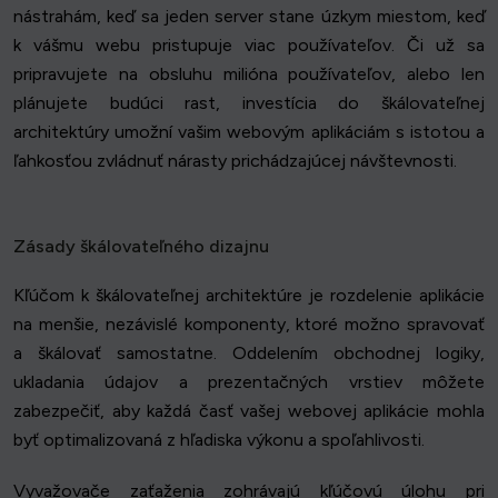
nástrahám, keď sa jeden server stane úzkym miestom, keď
k vášmu webu pristupuje viac používateľov. Či už sa
pripravujete na obsluhu milióna používateľov, alebo len
plánujete budúci rast, investícia do škálovateľnej
architektúry umožní vašim webovým aplikáciám s istotou a
ľahkosťou zvládnuť nárasty prichádzajúcej návštevnosti.
Zásady škálovateľného dizajnu
Kľúčom k škálovateľnej architektúre je rozdelenie aplikácie
na menšie, nezávislé komponenty, ktoré možno spravovať
a škálovať samostatne. Oddelením obchodnej logiky,
ukladania údajov a prezentačných vrstiev môžete
zabezpečiť, aby každá časť vašej webovej aplikácie mohla
byť optimalizovaná z hľadiska výkonu a spoľahlivosti.
Vyvažovače zaťaženia zohrávajú kľúčovú úlohu pri