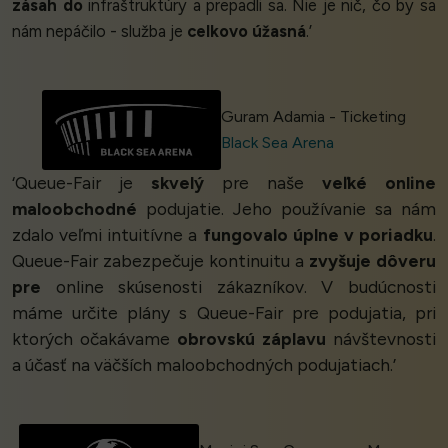
zásah do
infraštruktúry a prepadli sa. Nie je nič, čo by sa
nám nepáčilo - služba je
celkovo úžasná
.’
Guram Adamia - Ticketing
Black Sea Arena
‘Queue-Fair je
skvelý
pre naše
veľké online
maloobchodné
podujatie. Jeho používanie sa nám
zdalo veľmi intuitívne a
fungovalo úplne v poriadku
.
Queue-Fair zabezpečuje kontinuitu a
zvyšuje dôveru
pre
online skúsenosti zákazníkov. V budúcnosti
máme určite plány s Queue-Fair pre podujatia, pri
ktorých očakávame
obrovskú záplavu
návštevnosti
a účasť na väčších maloobchodných podujatiach.’