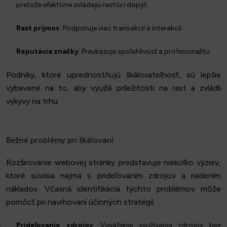
pretože efektívne zvládajú rastúci dopyt.
Rast príjmov
: Podporuje viac transakcií a interakcií.
Reputácia značky
: Preukazuje spoľahlivosť a profesionalitu.
Podniky, ktoré uprednostňujú škálovateľnosť, sú lepšie
vybavené na to, aby využili príležitosti na rast a zvládli
výkyvy na trhu.
Bežné problémy pri škálovaní
Rozširovanie webovej stránky predstavuje niekoľko výziev,
ktoré súvisia najmä s prideľovaním zdrojov a riadením
nákladov. Včasná identifikácia týchto problémov môže
pomôcť pri navrhovaní účinných stratégií.
Prideľovanie zdrojov
: Vyváženie využívania zdrojov bez