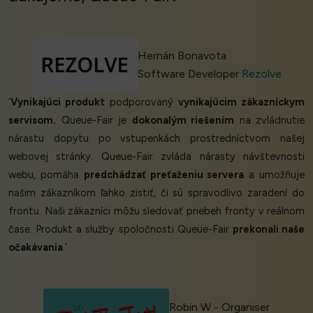
Hernán Bonavota
Software Developer
Rezolve
‘
Vynikajúci produkt
podporovaný
vynikajúcim zákazníckym
servisom.
Queue-Fair je
dokonalým riešením
na zvládnutie
nárastu dopytu po vstupenkách prostredníctvom našej
webovej stránky. Queue-Fair zvláda nárasty návštevnosti
webu, pomáha
predchádzať preťaženiu servera
a umožňuje
našim zákazníkom ľahko zistiť, či sú spravodlivo zaradení do
frontu. Naši zákazníci môžu sledovať priebeh fronty v reálnom
čase. Produkt a služby spoločnosti Queue-Fair
prekonali naše
očakávania
.’
Robin W - Organiser