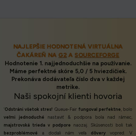
NAJLEPŠIE HODNOTENÁ VIRTUÁLNA
ČAKÁREŇ NA
G2
A
SOURCEFORGE
Hodnotenie 1. najjednoduchšie na používanie.
Máme perfektné skóre 5,0 / 5 hviezdičiek.
Prekonáva dodávateľa číslo dva v každej
metrike.
Naši
spokojní klienti
hovoria
‘
Odstráni všetok stres!
Queue-Fair
fungoval perfektne
, bolo
veľmi jednoduché
nastaviť & podpora bola nad rámec,
majstrovská trieda v podpore
naozaj. Skúsenosti boli tak
bezproblémové
a dodali nám veľa
dôvery
vopred. V