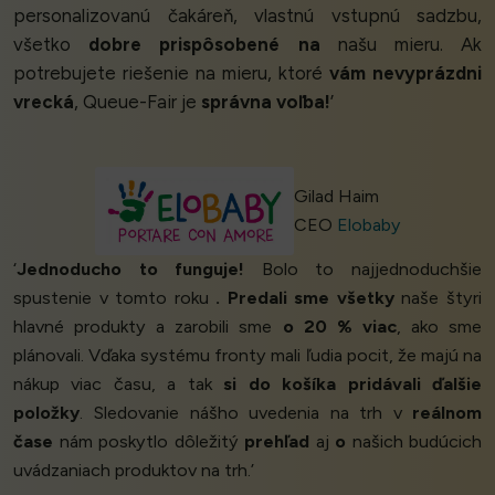
personalizovanú čakáreň, vlastnú vstupnú sadzbu,
všetko
dobre prispôsobené na
našu mieru. Ak
potrebujete riešenie na mieru, ktoré
vám nevyprázdni
vrecká
, Queue-Fair je
správna voľba!
’
Gilad Haim
CEO
Elobaby
‘
Jednoducho to funguje!
Bolo to najjednoduchšie
spustenie v tomto roku
.
Predali sme všetky
naše štyri
hlavné produkty a zarobili sme
o 20 % viac
, ako sme
plánovali. Vďaka systému fronty mali ľudia pocit, že majú na
nákup viac času, a tak
si do košíka pridávali ďalšie
položky
. Sledovanie nášho uvedenia na trh v
reálnom
čase
nám poskytlo dôležitý
prehľad
aj
o
našich budúcich
uvádzaniach produktov na trh.’