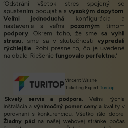
‘Odstráni všetok stres spojený so
spustením podujatia s
vysokým dopytom
.
Veľmi jednoduchá
konfigurácia a
nastavenie s veľmi
pozorným
tímom
podpory
. Okrem toho, že sme
sa vyhli
stresu,
sme sa v skutočnosti
vypredali
rýchlejšie
. Robí presne to, čo je uvedené
na obale. Riešenie
fungovalo perfektne
.’
Vincent Walshe
Ticketing Expert
Turitop
‘
Skvelý servis a podpora.
Veľmi rýchla
inštalácia a
výnimočný pomer ceny a
kvality v
porovnaní s konkurenciou. Všetko išlo dobre.
Žiadny pád
na našej webovej stránke počas