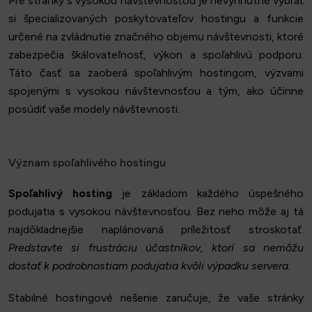
Pre stránky s vysokou návštevnosťou je nevyhnutné vybrať
si špecializovaných poskytovateľov hostingu a funkcie
určené na zvládnutie značného objemu návštevnosti, ktoré
zabezpečia škálovateľnosť, výkon a spoľahlivú podporu.
Táto časť sa zaoberá spoľahlivým hostingom, výzvami
spojenými s vysokou návštevnosťou a tým, ako účinne
posúdiť vaše modely návštevnosti.
Význam spoľahlivého hostingu
Spoľahlivý hosting
je základom každého úspešného
podujatia s vysokou návštevnosťou. Bez neho môže aj tá
najdôkladnejšie naplánovaná príležitosť stroskotať.
Predstavte si frustráciu účastníkov, ktorí sa nemôžu
dostať k podrobnostiam podujatia kvôli výpadku servera
.
Stabilné hostingové riešenie zaručuje, že vaše stránky