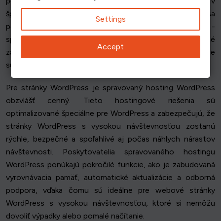
ponúkajú bezproblémový spôsob, ako udržať vaše stránky v
špičkovej prevádzke. Pri spravovanom hostingu sa
Settings
poskytovateľ hostingu postará o všetky technické detaily -
správu servera, aktualizácie zabezpečenia, denné
Accept
zálohovanie a monitorovanie výkonu - takže sa môžete
sústrediť na rozvoj svojho podnikania alebo podujatia.
Pre stránky WordPress je spravovaný hosting WordPress
obzvlášť cenný. Tieto hostingové riešenia sú
optimalizované špeciálne pre WordPress a zabezpečujú, že
stránky WordPress s vysokou návštevnosťou zostanú
rýchle, bezpečné a spoľahlivé aj počas náhlych nárastov
návštevnosti. Poskytovatelia spravovaného hostingu
WordPress ponúkajú pokročilé funkcie, ako je zabudovaná
vyrovnávacia pamäť, automatické aktualizácie a odborná
podpora, vďaka čomu sú ideálne pre webové stránky
WordPress s vysokou návštevnosťou, ktoré si nemôžu
dovoliť výpadky alebo pomalé načítanie.