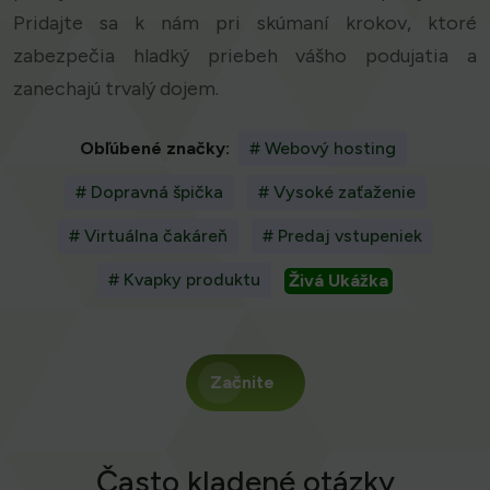
Pridajte sa k nám pri skúmaní krokov, ktoré
zabezpečia hladký priebeh vášho podujatia a
zanechajú trvalý dojem.
Obľúbené značky:
# Webový hosting
# Dopravná špička
# Vysoké zaťaženie
# Virtuálna čakáreň
# Predaj vstupeniek
# Kvapky produktu
Živá Ukážka
Začnite
Často kladené otázky