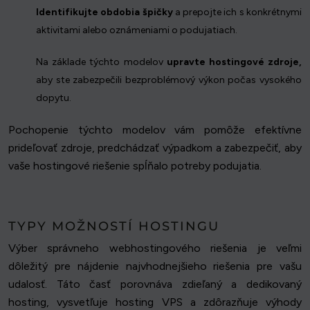
Identifikujte obdobia špičky
a prepojte ich s konkrétnymi
aktivitami alebo oznámeniami o podujatiach.
Na základe týchto modelov
upravte hostingové zdroje,
aby ste zabezpečili bezproblémový výkon počas vysokého
dopytu.
Pochopenie týchto modelov vám pomôže efektívne
prideľovať zdroje, predchádzať výpadkom a zabezpečiť, aby
vaše hostingové riešenie spĺňalo potreby podujatia.
TYPY MOŽNOSTÍ HOSTINGU
Výber správneho webhostingového riešenia je veľmi
dôležitý pre nájdenie najvhodnejšieho riešenia pre vašu
udalosť. Táto časť porovnáva zdieľaný a dedikovaný
hosting, vysvetľuje hosting VPS a zdôrazňuje výhody