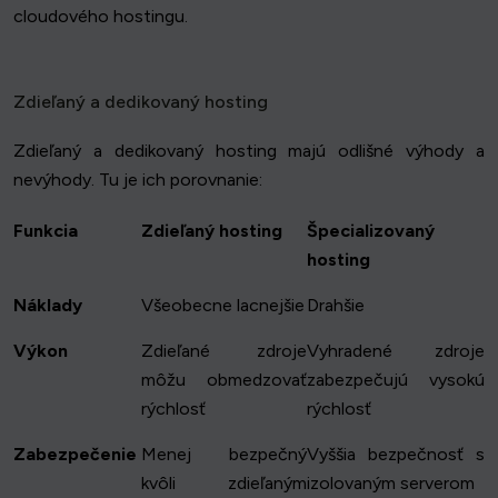
cloudového hostingu.
Zdieľaný a dedikovaný hosting
Zdieľaný a dedikovaný hosting majú odlišné výhody a
nevýhody. Tu je ich porovnanie:
Funkcia
Zdieľaný hosting
Špecializovaný
hosting
Náklady
Všeobecne lacnejšie
Drahšie
Výkon
Zdieľané zdroje
Vyhradené zdroje
môžu obmedzovať
zabezpečujú vysokú
rýchlosť
rýchlosť
Zabezpečenie
Menej bezpečný
Vyššia bezpečnosť s
kvôli zdieľaným
izolovaným serverom