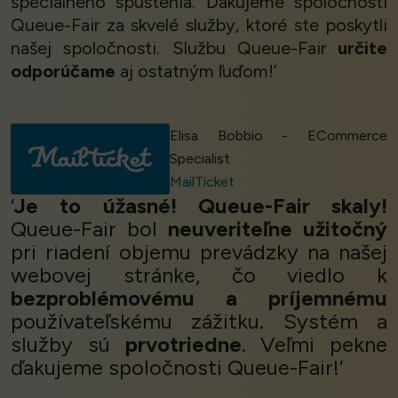
špeciálneho spustenia. Ďakujeme spoločnosti
Queue-Fair za skvelé služby, ktoré ste poskytli
našej spoločnosti. Službu Queue-Fair
určite
odporúčame
aj ostatným ľuďom!’
Elisa Bobbio - ECommerce
Specialist
MailTicket
‘
Je to úžasné! Queue-Fair skaly!
Queue-Fair bol
neuveriteľne užitočný
pri riadení objemu prevádzky na našej
webovej stránke, čo viedlo k
bezproblémovému a príjemnému
používateľskému zážitku. Systém a
služby sú
prvotriedne
. Veľmi pekne
ďakujeme spoločnosti Queue-Fair!’