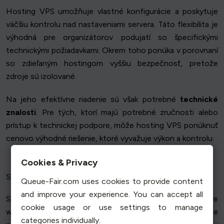
Hosting VPS umožňuje vlastné konfigurácie a poskytuje
väčšiu kontrolu nad nastaveniami servera. Táto flexibilita je
výhodná pre organizátorov podujatí so špecifickými
technickými požiadavkami. Okrem toho ponúka v porovnaní
so zdieľaným hostingom vyššiu bezpečnosť, pretože
zdroje sú izolované.
Na jeho efektívne riadenie sú však potrebné
technické
znalosti
. Pre tých, ktorí majú potrebné zručnosti alebo
prístup k technickej podpore, môže hosting VPS ponúknuť
cenovo výhodné riešenie, ktoré vyvažuje výkon a kontrolu.
Cookies & Privacy
Spravované hostingové riešenia
Queue-Fair.com uses cookies to provide content
and improve your experience. You can accept all
Spravované hostingové riešenia menia pravidlá hry pre
cookie usage or use settings to manage
webové stránky s vysokou návštevnosťou, pretože
categories individually.