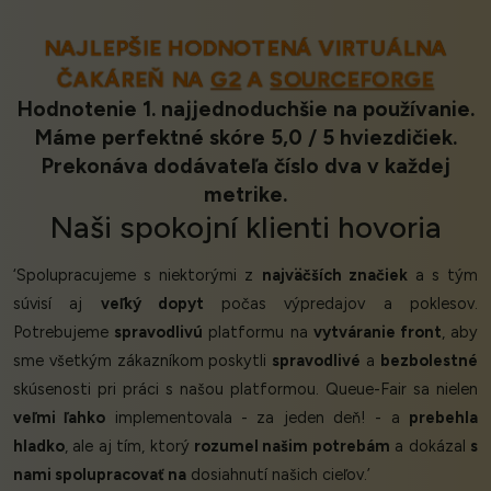
NAJLEPŠIE HODNOTENÁ VIRTUÁLNA
ČAKÁREŇ NA
G2
A
SOURCEFORGE
Hodnotenie 1. najjednoduchšie na používanie.
Máme perfektné skóre 5,0 / 5 hviezdičiek.
Prekonáva dodávateľa číslo dva v každej
metrike.
Naši
spokojní klienti
hovoria
‘Spolupracujeme s niektorými z
najväčších značiek
a s tým
súvisí aj
veľký dopyt
počas výpredajov a poklesov.
Potrebujeme
spravodlivú
platformu na
vytváranie front
, aby
sme všetkým zákazníkom poskytli
spravodlivé
a
bezbolestné
skúsenosti pri práci s našou platformou. Queue-Fair sa nielen
veľmi ľahko
implementovala - za jeden deň! - a
prebehla
hladko
, ale aj tím, ktorý
rozumel našim potrebám
a dokázal
s
nami spolupracovať na
dosiahnutí našich cieľov.’