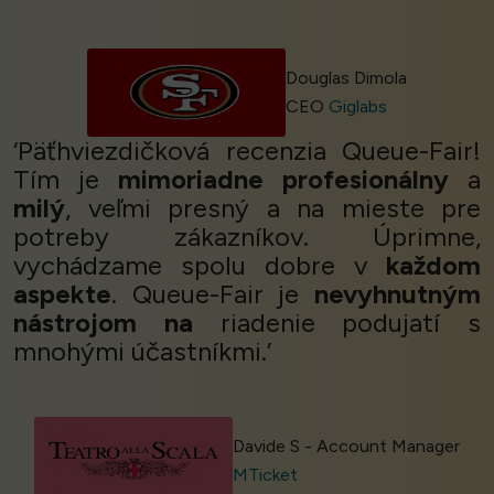
Douglas Dimola
CEO
Giglabs
‘Päťhviezdičková recenzia Queue-Fair!
Tím je
mimoriadne profesionálny
a
milý
, veľmi presný a na mieste pre
potreby zákazníkov. Úprimne,
vychádzame spolu dobre v
každom
aspekte
. Queue-Fair je
nevyhnutným
nástrojom na
riadenie podujatí s
mnohými účastníkmi.’
Davide S - Account Manager
MTicket