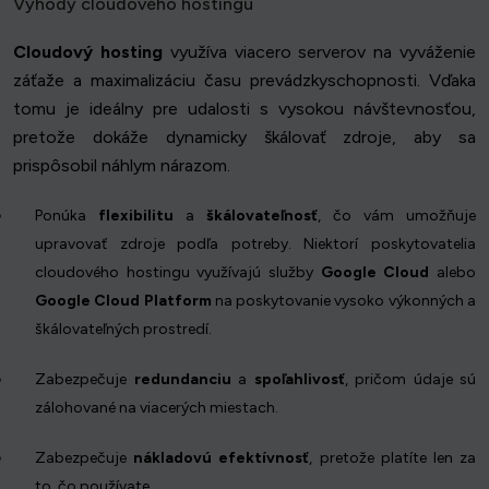
Výhody cloudového hostingu
Cloudový hosting
využíva viacero serverov na vyváženie
záťaže a maximalizáciu času prevádzkyschopnosti. Vďaka
tomu je ideálny pre udalosti s vysokou návštevnosťou,
pretože dokáže dynamicky škálovať zdroje, aby sa
prispôsobil náhlym nárazom.
Ponúka
flexibilitu
a
škálovateľnosť
, čo vám umožňuje
upravovať zdroje podľa potreby. Niektorí poskytovatelia
cloudového hostingu využívajú služby
Google Cloud
alebo
Google Cloud Platform
na poskytovanie vysoko výkonných a
škálovateľných prostredí.
Zabezpečuje
redundanciu
a
spoľahlivosť
, pričom údaje sú
zálohované na viacerých miestach.
Zabezpečuje
nákladovú efektívnosť
, pretože platíte len za
to, čo používate.