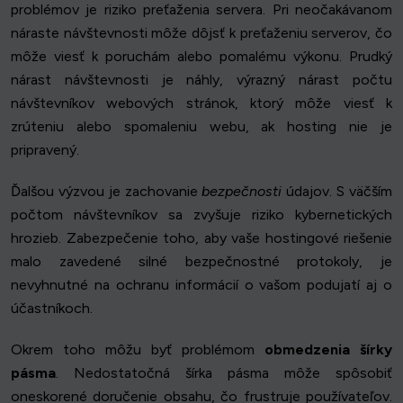
problémov je riziko preťaženia servera. Pri neočakávanom
náraste návštevnosti môže dôjsť k preťaženiu serverov, čo
môže viesť k poruchám alebo pomalému výkonu. Prudký
nárast návštevnosti je náhly, výrazný nárast počtu
návštevníkov webových stránok, ktorý môže viesť k
zrúteniu alebo spomaleniu webu, ak hosting nie je
pripravený.
Ďalšou výzvou je zachovanie
bezpečnosti
údajov. S väčším
počtom návštevníkov sa zvyšuje riziko kybernetických
hrozieb. Zabezpečenie toho, aby vaše hostingové riešenie
malo zavedené silné bezpečnostné protokoly, je
nevyhnutné na ochranu informácií o vašom podujatí aj o
účastníkoch.
Okrem toho môžu byť problémom
obmedzenia šírky
pásma
. Nedostatočná šírka pásma môže spôsobiť
oneskorené doručenie obsahu, čo frustruje používateľov.