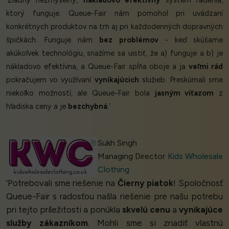
‘Žiadny nezmyselný,
nákladovo efektívny
systém radenia,
ktorý funguje. Queue-Fair nám pomohol pri uvádzaní
konkrétnych produktov na trh aj pri každodenných dopravných
špičkách. Funguje nám
bez problémov
- keď skúšame
akúkoľvek technológiu, snažíme sa uistiť, že a) funguje a b) je
nákladovo efektívna, a Queue-Fair spĺňa oboje a ja
veľmi rád
pokračujem vo využívaní
vynikajúcich
služieb. Preskúmali sme
niekoľko možností, ale Queue-Fair bola
jasným víťazom
z
hľadiska ceny a je
bezchybná
.’
Sukh Singh
Managing Director
Kids Wholesale
Clothing
‘Potrebovali sme riešenie na
Čierny piatok
! Spoločnosť
Queue-Fair s radosťou našla riešenie pre našu potrebu
pri tejto príležitosti a ponúkla
skvelú cenu
a
vynikajúce
služby zákazníkom
. Mohli sme si zriadiť vlastnú