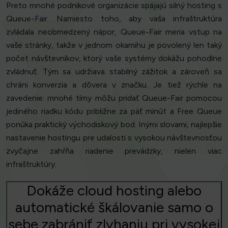
Preto mnohé podnikové organizácie spájajú silný hosting s
Queue-Fair. Namiesto toho, aby vaša infraštruktúra
zvládala neobmedzený nápor, Queue-Fair meria vstup na
vaše stránky, takže v jednom okamihu je povolený len taký
počet návštevníkov, ktorý vaše systémy dokážu pohodlne
zvládnuť. Tým sa udržiava stabilný zážitok a zároveň sa
chráni konverzia a dôvera v značku. Je tiež rýchle na
zavedenie: mnohé tímy môžu pridať Queue-Fair pomocou
jediného riadku kódu približne za päť minút a Free Queue
ponúka praktický východiskový bod. Inými slovami, najlepšie
nastavenie hostingu pre udalosti s vysokou návštevnosťou
zvyčajne zahŕňa riadenie prevádzky, nielen viac
infraštruktúry.
Dokáže cloud hosting alebo
automatické škálovanie samo o
sebe zabrániť zlyhaniu pri vysokej