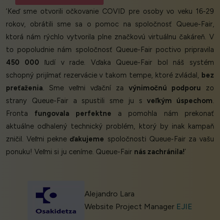
‘Keď sme otvorili očkovanie COVID pre osoby vo veku 16-29
rokov, obrátili sme sa o pomoc na spoločnosť Queue-Fair,
ktorá nám rýchlo vytvorila plne značkovú virtuálnu čakáreň. V
to popoludnie nám spoločnosť Queue-Fair poctivo pripravila
450 000
ľudí v rade. Vďaka Queue-Fair bol náš systém
schopný prijímať rezervácie v takom tempe, ktoré zvládal,
bez
preťaženia
. Sme veľmi vďační za
výnimočnú podporu
zo
strany Queue-Fair a spustili sme ju s
veľkým úspechom
.
Fronta
fungovala perfektne
a pomohla nám prekonať
aktuálne odhalený technický problém, ktorý by inak kampaň
zničil. Veľmi pekne
ďakujeme
spoločnosti Queue-Fair za vašu
ponuku! Veľmi si ju ceníme. Queue-Fair
nás zachránila!
’
Alejandro Lara
Website Project Manager
EJIE