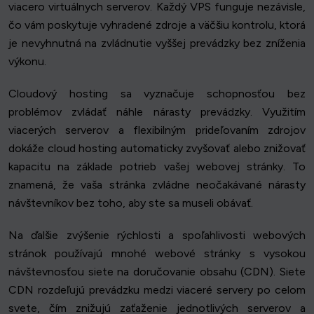
viacero virtuálnych serverov. Každý VPS funguje nezávisle,
čo vám poskytuje vyhradené zdroje a väčšiu kontrolu, ktorá
je nevyhnutná na zvládnutie vyššej prevádzky bez zníženia
výkonu.
Cloudový hosting sa vyznačuje schopnosťou bez
problémov zvládať náhle nárasty prevádzky. Využitím
viacerých serverov a flexibilným prideľovaním zdrojov
dokáže cloud hosting automaticky zvyšovať alebo znižovať
kapacitu na základe potrieb vašej webovej stránky. To
znamená, že vaša stránka zvládne neočakávané nárasty
návštevníkov bez toho, aby ste sa museli obávať.
Na ďalšie zvýšenie rýchlosti a spoľahlivosti webových
stránok používajú mnohé webové stránky s vysokou
návštevnosťou siete na doručovanie obsahu (CDN). Siete
CDN rozdeľujú prevádzku medzi viaceré servery po celom
svete, čím znižujú zaťaženie jednotlivých serverov a