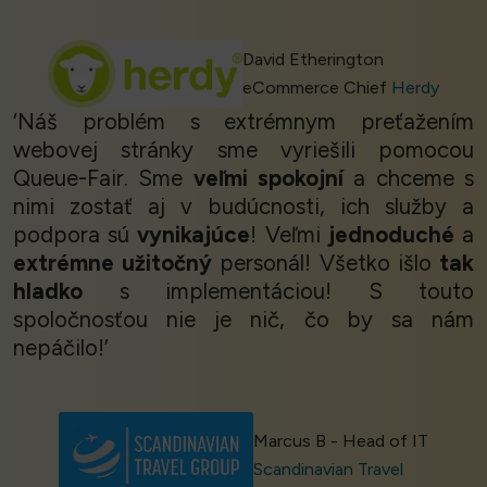
David Etherington
eCommerce Chief
Herdy
‘Náš problém s extrémnym preťažením
webovej stránky sme vyriešili pomocou
Queue-Fair. Sme
veľmi spokojní
a chceme s
nimi zostať aj v budúcnosti, ich služby a
podpora sú
vynikajúce
! Veľmi
jednoduché
a
extrémne užitočný
personál! Všetko išlo
tak
hladko
s implementáciou! S touto
spoločnosťou nie je nič, čo by sa nám
nepáčilo!’
Marcus B - Head of IT
Scandinavian Travel