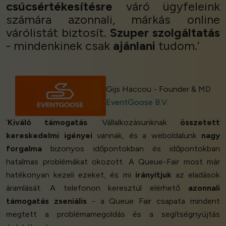
csúcsértékesítésre
váró ügyfeleink
számára azonnali, márkás online
várólistát biztosít.
Szuper szolgáltatás
- mindenkinek csak
ajánlani
tudom.’
Gijs Haccou - Founder & MD
EventGoose B.V.
‘
Kiváló támogatás
. Vállalkozásunknak
összetett
kereskedelmi igényei
vannak, és a weboldalunk
nagy
forgalma
bizonyos időpontokban és időpontokban
hatalmas problémákat okozott. A Queue-Fair most már
hatékonyan kezeli ezeket, és mi
irányítjuk
az eladások
áramlását. A telefonon keresztül elérhető
azonnali
támogatás
zseniális
- a Queue Fair csapata mindent
megtett a problémamegoldás és a segítségnyújtás