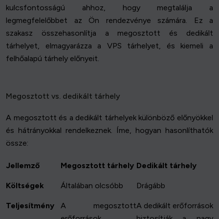
kulcsfontosságú ahhoz, hogy megtalálja a
legmegfelelőbbet az Ön rendezvénye számára. Ez a
szakasz összehasonlítja a megosztott és dedikált
tárhelyet, elmagyarázza a VPS tárhelyet, és kiemeli a
felhőalapú tárhely előnyeit.
Megosztott vs. dedikált tárhely
A megosztott és a dedikált tárhelyek különböző előnyökkel
és hátrányokkal rendelkeznek. Íme, hogyan hasonlíthatók
össze:
Jellemző
Megosztott tárhely
Dedikált tárhely
Költségek
Általában olcsóbb
Drágább
Teljesítmény
A megosztott
A dedikált erőforrások
erőforrások
biztosítják a nagy