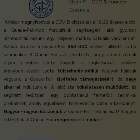
Elton M - CEO & Founder
Essencia
‘Amikor megnyitottuk a COVID oltásokat a 16-29 évesek előtt,
a Queue-Fair-hoz fordultunk segítségért, akik gyorsan
létrehoztak nekünk egy teljesen márkás virtuális várótermet.
Aznap délután a Queue-Fair
450 000
embert állított sorba
számunkra. A Queue-Fair azt jelentette, hogy a rendszerünk
olyan ütemben tudta fogadni a foglalásokat, amilyen
arányban kezelni tudta,
túlterhelés nélkül
. Nagyon hálásak
vagyunk a Queue-Fair
kivételes támogatásáért
, és
nagy
sikerrel
indultunk el. A várólista
tökéletesen működött
, és
segített leküzdeni egy pontatlanul felmerült technikai
problémát, amely egyébként tönkretette volna a kampányt.
Nagyon-nagyon köszönjük
a Queue-Fair felajánlását! Nagyra
értékeljük. A Queue-Fair
megmentett minket!
’