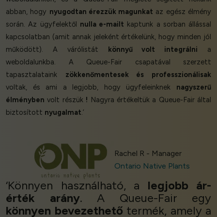
abban, hogy
nyugodtan érezzük magunkat
az egész élmény
során. Az ügyfelektől
nulla e-mailt
kaptunk a sorban állással
kapcsolatban (amit annak jeleként értékelünk, hogy minden jól
működött). A várólistát
könnyű volt integrálni
a
weboldalunkba. A Queue-Fair csapatával szerzett
tapasztalataink
zökkenőmentesek és professzionálisak
voltak, és ami a legjobb, hogy ügyfeleinknek
nagyszerű
élményben
volt részük
!
Nagyra értékeltük a Queue-Fair által
biztosított
nyugalmat
.’
Rachel R - Manager
Ontario Native Plants
‘Könnyen használható, a
legjobb ár-
érték arány
. A Queue-Fair egy
könnyen bevezethető
termék, amely a