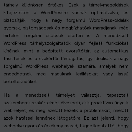
tárhely különösen értékes. Ezek a tárhelymegoldások
kifejezetten a WordPressre vannak optimalizálva, és
biztosítják, hogy a nagy forgalmú WordPress-oldalak
gyorsak, biztonságosak és megbízhatóak maradjanak, még
hirtelen forgalmi csúcsok esetén is. A menedzselt
WordPress tárhelyszolgáltatók olyan fejlett funkciókat
kínálnak, mint a beépített gyorsítótár, az automatikus
frissítések és a szakértői támogatás, így ideálisak a nagy
forgalmú WordPress webhelyek számára, amelyek nem
engedhetnek meg maguknak leállásokat vagy lassú
betöltési időket.
Ha a menedzselt tárhelyet választja, tapasztalt
szakemberek szakértelmét élvezheti, akik proaktívan figyelik
webhelyét, és még azelőtt kezelik a problémákat, mielőtt
azok hatással lennének látogatóira. Ez azt jelenti, hogy
webhelye gyors és érzékeny marad, függetlenül attól, hogy