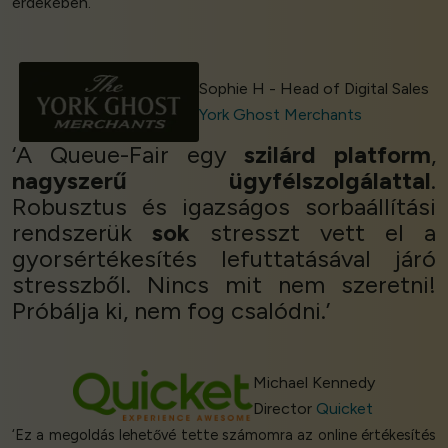
érdekében.’
Sophie H - Head of Digital Sales
York Ghost Merchants
‘A Queue-Fair egy
szilárd platform
,
nagyszerű ügyfélszolgálattal
.
Robusztus és igazságos sorbaállítási
rendszerük
sok
stresszt vett el a
gyorsértékesítés lefuttatásával járó
stresszből. Nincs mit nem szeretni!
Próbálja ki, nem fog csalódni.’
Michael Kennedy
Director
Quicket
‘Ez a megoldás lehetővé tette számomra az online értékesítés