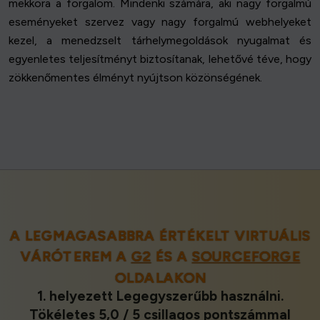
mekkora a forgalom. Mindenki számára, aki nagy forgalmú
eseményeket szervez vagy nagy forgalmú webhelyeket
kezel, a menedzselt tárhelymegoldások nyugalmat és
egyenletes teljesítményt biztosítanak, lehetővé téve, hogy
zökkenőmentes élményt nyújtson közönségének.
A LEGMAGASABBRA ÉRTÉKELT VIRTUÁLIS
VÁRÓTEREM A
G2
ÉS A
SOURCEFORGE
OLDALAKON
1. helyezett Legegyszerűbb használni.
Tökéletes 5,0 / 5 csillagos pontszámmal