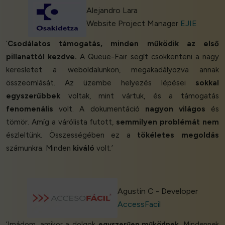
Alejandro Lara
Website Project Manager
EJIE
‘
Csodálatos támogatás, minden működik az első
pillanattól kezdve.
A Queue-Fair segít csökkenteni a nagy
keresletet a weboldalunkon, megakadályozva annak
összeomlását. Az üzembe helyezés lépései
sokkal
egyszerűbbek
voltak, mint vártuk, és a támogatás
fenomenális
volt. A dokumentáció
nagyon világos
és
tömör. Amíg a várólista futott,
semmilyen problémát nem
észleltünk. Összességében ez a
tökéletes megoldás
számunkra. Minden
kiváló
volt.’
Agustin C - Developer
AccessFacil
‘Imádom, amikor a dolgok
egyszerűen működnek
. Mindennek