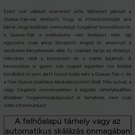
Ezért sok vállalati szervezet erős tárhelyet párosít a
Queue-Fair-val. Ahelyett, hogy az infrastruktúráját arra
kérné, hogy korlátlan mennyiségű forgalmat bonyolítson le,
a Queue-Fair a webhelyére való belépést méri, így
egyszerre csak annyi látogatót enged át, amennyit a
rendszere kényelmesen elbír. Ez stabilan tartja az élményt,
miközben védi a konverziót és a márka bizalmát. A
bevezetése is gyors: sok csapat egyetlen sor kóddal
körülbelül öt perc alatt hozzá tudja adni a Queue-Fair-t, és
a Free Queue praktikus kiindulási pontot kínál. Más szóval, a
nagy forgalmú eseményekhez a legjobb tárhelybeállítás
általában forgalomszabályozást is tartalmaz, nem csak
több infrastruktúrát.
A felhőalapú tárhely vagy az
automatikus skálázás önmagában