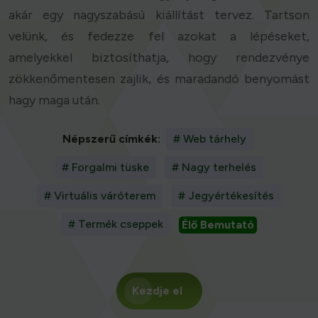
akár egy nagyszabású kiállítást tervez. Tartson
velünk, és fedezze fel azokat a lépéseket,
amelyekkel biztosíthatja, hogy rendezvénye
zökkenőmentesen zajlik, és maradandó benyomást
hagy maga után.
Népszerű címkék:
# Web tárhely
# Forgalmi tüske
# Nagy terhelés
# Virtuális váróterem
# Jegyértékesítés
# Termék cseppek
Élő Bemutató
Kezdje el