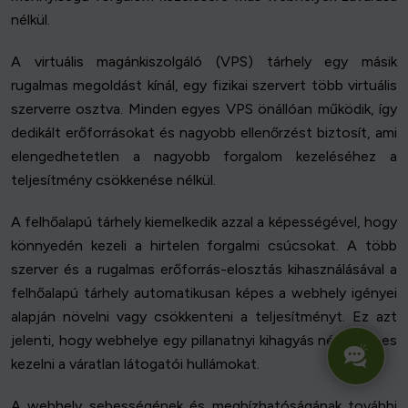
nélkül.
A virtuális magánkiszolgáló (VPS) tárhely egy másik
rugalmas megoldást kínál, egy fizikai szervert több virtuális
szerverre osztva. Minden egyes VPS önállóan működik, így
dedikált erőforrásokat és nagyobb ellenőrzést biztosít, ami
elengedhetetlen a nagyobb forgalom kezeléséhez a
teljesítmény csökkenése nélkül.
A felhőalapú tárhely kiemelkedik azzal a képességével, hogy
könnyedén kezeli a hirtelen forgalmi csúcsokat. A több
szerver és a rugalmas erőforrás-elosztás kihasználásával a
felhőalapú tárhely automatikusan képes a webhely igényei
alapján növelni vagy csökkenteni a teljesítményt. Ez azt
jelenti, hogy webhelye egy pillanatnyi kihagyás nélkül képes
kezelni a váratlan látogatói hullámokat.
A webhely sebességének és megbízhatóságának további