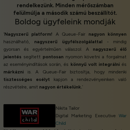
rendelkezünk. Minden mérőszámban
felülmúlja a második számú beszállítót.
Boldog ügyfeleink
mondják
‘
Nagyszerű platform!
A Queue-Fair
nagyon könnyen
használható,
nagyszerű ügyfélszolgálattal
- mindig
gyorsan és egyértelműen válaszol. A
nagyszerű élő
jelentés
segített
pontosan
nyomon követni a forgalmat
az eseményindítások során, és
könnyű volt integrálni
és
márkázni
is. A Queue-Fair biztosítja, hogy mindenki
tisztességes esélyt
kapjon a rendezvényeinken való
részvételre, amit
nagyon értékelünk.
’
Nikita Tailor
Digital Marketing Executive
War
Child