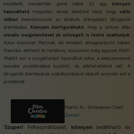
kezelését, mindenféle gond nélkül. Ez egy
könnyen
használható
megoldás, amely lehetővé teszi, hogy
valós
időben
beavatkozzunk az általunk átengedett látogatók
áramlásába.
Könnyen konfigurálható
, még a sorban állás
vizuális megjelenítését és szövegeit is testre szabhatjuk
.
Külön köszönet Mattnek, aki mindent elmagyarázott nekem
franciául, elérhető és hatékony, köszönöm még egyszer Matt!
Mielőtt ezt a szolgáltatást használtuk volna, a webszerverünk
lassulási problémákkal küzdött, és elérhetetlenné vált. A
látogatók áramlásának szabályozásával sikerült orvosolni ezt a
problémát.’
Martin N - Enterprise Chief
Zonart
‘
Szuper!
Felhasználóbarát,
könnyen
beállítható és