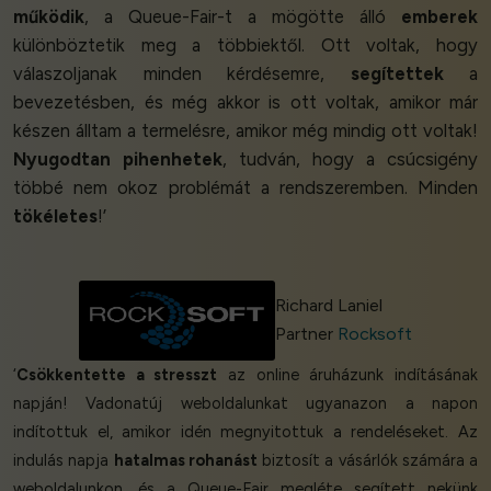
működik
, a Queue-Fair-t a mögötte álló
emberek
különböztetik meg a többiektől. Ott voltak, hogy
válaszoljanak minden kérdésemre,
segítettek
a
bevezetésben, és még akkor is ott voltak, amikor már
készen álltam a termelésre, amikor még mindig ott voltak!
Nyugodtan pihenhetek
, tudván, hogy a csúcsigény
többé nem okoz problémát a rendszeremben. Minden
tökéletes
!’
Richard Laniel
Partner
Rocksoft
‘
Csökkentette a stresszt
az online áruházunk indításának
napján! Vadonatúj weboldalunkat ugyanazon a napon
indítottuk el, amikor idén megnyitottuk a rendeléseket. Az
indulás napja
hatalmas rohanást
biztosít a vásárlók számára a
weboldalunkon, és a Queue-Fair megléte segített nekünk