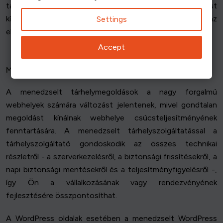
támogatáshoz, a VPS hosting költséghatékony megoldást
kínálhat, amely egyensúlyt teremt a teljesítmény és az
Settings
ellenőrzés között.
Accept
Menedzselt tárhely megoldások
A menedzselt tárhelymegoldások a nagy forgalmú
webhelyek számára változást jelentenek, mivel gondtalan
megoldást kínálnak webhelye csúcsteljesítményének
fenntartására. A menedzselt tárhelyszolgáltatással a
tárhelyszolgáltató gondoskodik az összes technikai
részletről - a szerverkezelésről, a biztonsági frissítésekről, a
napi biztonsági mentésekről és a teljesítményfigyelésről -,
így Ön a vállalkozásának vagy rendezvényének
fejlesztésére összpontosíthat.
A WordPress oldalak esetében a menedzselt WordPress