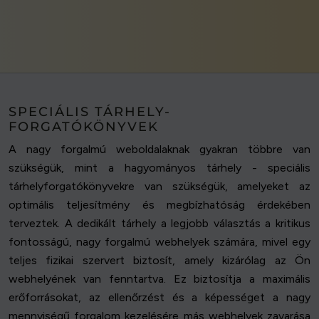
SPECIÁLIS TÁRHELY-
FORGATÓKÖNYVEK
A nagy forgalmú weboldalaknak gyakran többre van
szükségük, mint a hagyományos tárhely - speciális
tárhelyforgatókönyvekre van szükségük, amelyeket az
optimális teljesítmény és megbízhatóság érdekében
terveztek. A dedikált tárhely a legjobb választás a kritikus
fontosságú, nagy forgalmú webhelyek számára, mivel egy
teljes fizikai szervert biztosít, amely kizárólag az Ön
webhelyének van fenntartva. Ez biztosítja a maximális
erőforrásokat, az ellenőrzést és a képességet a nagy
mennyiségű forgalom kezelésére más webhelyek zavarása