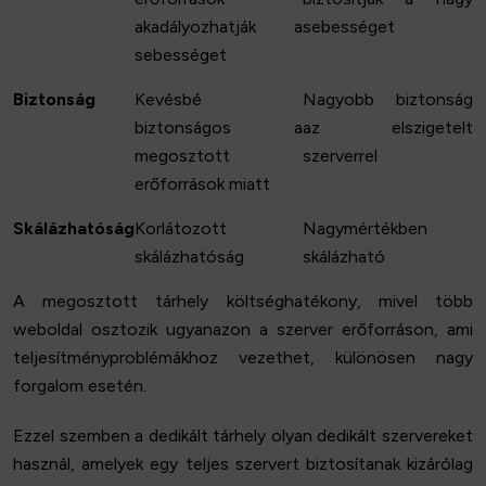
akadályozhatják a
sebességet
sebességet
Biztonság
Kevésbé
Nagyobb biztonság
biztonságos a
az elszigetelt
megosztott
szerverrel
erőforrások miatt
Skálázhatóság
Korlátozott
Nagymértékben
skálázhatóság
skálázható
A megosztott tárhely költséghatékony, mivel több
weboldal osztozik ugyanazon a szerver erőforráson, ami
teljesítményproblémákhoz vezethet, különösen nagy
forgalom esetén.
Ezzel szemben a dedikált tárhely olyan dedikált szervereket
használ, amelyek egy teljes szervert biztosítanak kizárólag