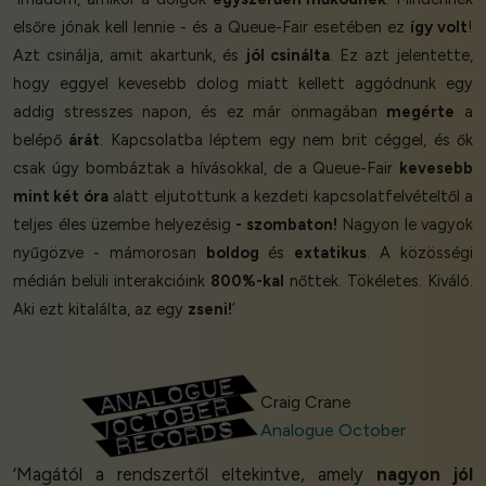
elsőre jónak kell lennie - és a Queue-Fair esetében ez
így volt
!
Azt csinálja, amit akartunk, és
jól csinálta
. Ez azt jelentette,
hogy eggyel kevesebb dolog miatt kellett aggódnunk egy
addig stresszes napon, és ez már önmagában
megérte
a
belépő
árát
. Kapcsolatba léptem egy nem brit céggel, és ők
csak úgy bombáztak a hívásokkal, de a Queue-Fair
kevesebb
mint két óra
alatt eljutottunk a kezdeti kapcsolatfelvételtől a
teljes éles üzembe helyezésig
- szombaton!
Nagyon le vagyok
nyűgözve - mámorosan
boldog
és
extatikus
. A közösségi
médián belüli interakcióink
800%-kal
nőttek. Tökéletes. Kiváló.
Aki ezt kitalálta, az egy
zseni!
’
Craig Crane
Analogue October
‘Magától a rendszertől eltekintve, amely
nagyon jól