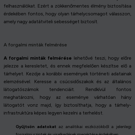
felhasználókat. Ezért a zökkenőmentes élmény biztosítása
érdekében fontos, hogy olyan tárhelycsomagot válasszon,
amely nagy adatátviteli sebességet biztosít.
A forgalmi minták felmérése
A forgalmi minták felmérése
lehetővé teszi, hogy előre
jelezze a keresletet, és ennek megfelelően készítse elő a
tárhelyet. Kezdje a korábbi események történeti adatainak
elemzésével. Keresse a csúcsidőszakok és az általános
látogatószámok tendenciáit. Rendkívül fontos
meghatározni, hogy az eseménye várhatóan hány
látogatót vonz majd, így biztosíthatja, hogy a tárhely-
infrastruktúra képes legyen kezelni a terhelést.
Gyűjtsön adatokat
az analitikai eszközökből a jelenlegi
forgalmi szintek és viselkedések megértése érdekében.