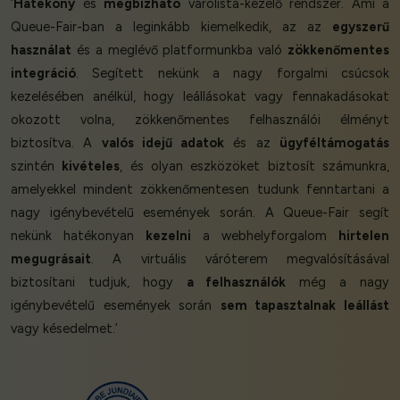
‘
Hatékony
és
megbízható
várólista-kezelő rendszer. Ami a
Queue-Fair-ban a leginkább kiemelkedik, az az
egyszerű
használat
és a meglévő platformunkba való
zökkenőmentes
integráció
. Segített nekünk a nagy forgalmi csúcsok
kezelésében anélkül, hogy leállásokat vagy fennakadásokat
okozott volna, zökkenőmentes felhasználói élményt
biztosítva. A
valós idejű adatok
és az
ügyféltámogatás
szintén
kivételes
, és olyan eszközöket biztosít számunkra,
amelyekkel mindent zökkenőmentesen tudunk fenntartani a
nagy igénybevételű események során. A Queue-Fair segít
nekünk hatékonyan
kezelni
a webhelyforgalom
hirtelen
megugrásait
. A virtuális váróterem megvalósításával
biztosítani tudjuk, hogy
a felhasználók
még a nagy
igénybevételű események során
sem tapasztalnak leállást
vagy késedelmet.’