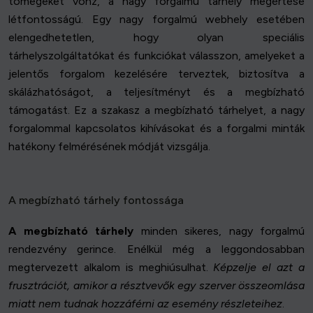
tömegeket vonz, a nagy forgalmú tárhely megértése
létfontosságú. Egy nagy forgalmú webhely esetében
elengedhetetlen, hogy olyan speciális
tárhelyszolgáltatókat és funkciókat válasszon, amelyeket a
jelentős forgalom kezelésére terveztek, biztosítva a
skálázhatóságot, a teljesítményt és a megbízható
támogatást. Ez a szakasz a megbízható tárhelyet, a nagy
forgalommal kapcsolatos kihívásokat és a forgalmi minták
hatékony felmérésének módját vizsgálja.
A megbízható tárhely fontossága
A megbízható tárhely
minden sikeres, nagy forgalmú
rendezvény gerince. Enélkül még a leggondosabban
megtervezett alkalom is meghiúsulhat.
Képzelje el azt a
frusztrációt, amikor a résztvevők egy szerver összeomlása
miatt nem tudnak hozzáférni az esemény részleteihez
.