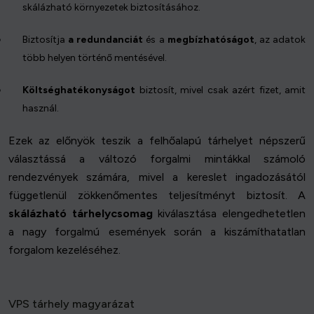
skálázható környezetek biztosításához.
Biztosítja
a redundanciát
és a
megbízhatóságot
, az adatok
több helyen történő mentésével.
Költséghatékonyságot
biztosít, mivel csak azért fizet, amit
használ.
Ezek az előnyök teszik a felhőalapú tárhelyet népszerű
választássá a változó forgalmi mintákkal számoló
rendezvények számára, mivel a kereslet ingadozásától
függetlenül zökkenőmentes teljesítményt biztosít. A
skálázható tárhelycsomag
kiválasztása elengedhetetlen
a nagy forgalmú események során a kiszámíthatatlan
forgalom kezeléséhez.
VPS tárhely magyarázat