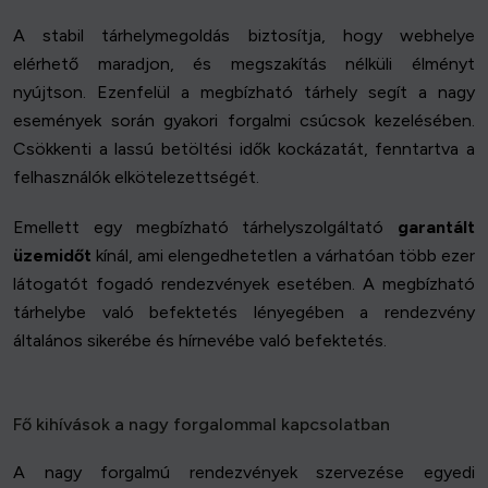
A stabil tárhelymegoldás biztosítja, hogy webhelye
elérhető maradjon, és megszakítás nélküli élményt
nyújtson. Ezenfelül a megbízható tárhely segít a nagy
események során gyakori forgalmi csúcsok kezelésében.
Csökkenti a lassú betöltési idők kockázatát, fenntartva a
felhasználók elkötelezettségét.
Emellett egy megbízható tárhelyszolgáltató
garantált
üzemidőt
kínál, ami elengedhetetlen a várhatóan több ezer
látogatót fogadó rendezvények esetében. A megbízható
tárhelybe való befektetés lényegében a rendezvény
általános sikerébe és hírnevébe való befektetés.
Fő kihívások a nagy forgalommal kapcsolatban
A nagy forgalmú rendezvények szervezése egyedi