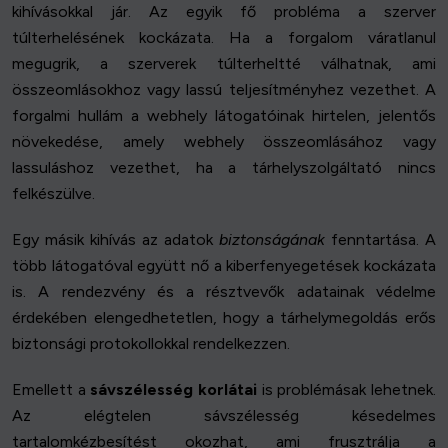
kihívásokkal jár. Az egyik fő probléma a szerver
túlterhelésének kockázata. Ha a forgalom váratlanul
megugrik, a szerverek túlterheltté válhatnak, ami
összeomlásokhoz vagy lassú teljesítményhez vezethet. A
forgalmi hullám a webhely látogatóinak hirtelen, jelentős
növekedése, amely webhely összeomlásához vagy
lassuláshoz vezethet, ha a tárhelyszolgáltató nincs
felkészülve.
Egy másik kihívás az adatok
biztonságának
fenntartása. A
több látogatóval együtt nő a kiberfenyegetések kockázata
is. A rendezvény és a résztvevők adatainak védelme
érdekében elengedhetetlen, hogy a tárhelymegoldás erős
biztonsági protokollokkal rendelkezzen.
Emellett a
sávszélesség korlátai
is problémásak lehetnek.
Az elégtelen sávszélesség késedelmes
tartalomkézbesítést okozhat, ami frusztrálja a