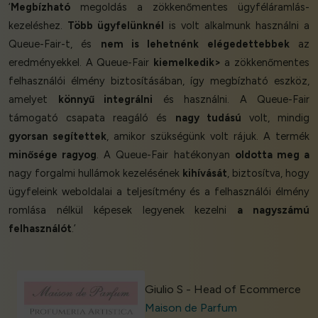
‘
Megbízható
megoldás a zökkenőmentes ügyféláramlás-
kezeléshez.
Több ügyfelünknél
is volt alkalmunk használni a
Queue-Fair-t, és
nem is lehetnénk elégedettebbek
az
eredményekkel. A Queue-Fair
kiemelkedik>
a zökkenőmentes
felhasználói élmény biztosításában, így megbízható eszköz,
amelyet
könnyű integrálni
és használni. A Queue-Fair
támogató csapata reagáló és
nagy tudású
volt, mindig
gyorsan segítettek
, amikor szükségünk volt rájuk. A termék
minősége ragyog
. A Queue-Fair hatékonyan
oldotta meg a
nagy forgalmi hullámok kezelésének
kihívását
, biztosítva, hogy
ügyfeleink weboldalai a teljesítmény és a felhasználói élmény
romlása nélkül képesek legyenek kezelni
a nagyszámú
felhasználót
.’
Giulio S - Head of Ecommerce
Maison de Parfum