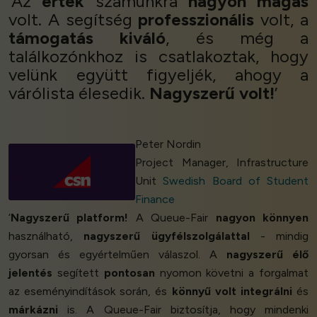
‘Az
érték
számunkra
nagyon magas
volt. A segítség
professzionális
volt, a
támogatás
kiváló
, és még a
találkozónkhoz is csatlakoztak, hogy
velünk együtt figyeljék, ahogy a
várólista élesedik.
Nagyszerű volt!
’
Peter Nordin
Project Manager, Infrastructure
Unit
Swedish Board of Student
Finance
‘
Nagyszerű platform!
A Queue-Fair
nagyon könnyen
használható,
nagyszerű ügyfélszolgálattal
- mindig
gyorsan és egyértelműen válaszol. A
nagyszerű élő
jelentés
segített
pontosan
nyomon követni a forgalmat
az eseményindítások során, és
könnyű volt integrálni
és
márkázni
is. A Queue-Fair biztosítja, hogy mindenki