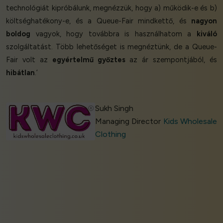
technológiát kipróbálunk, megnézzük, hogy a) működik-e és b)
költséghatékony-e, és a Queue-Fair mindkettő, és
nagyon
boldog
vagyok, hogy továbbra is használhatom a
kiváló
szolgáltatást. Több lehetőséget is megnéztünk, de a Queue-
Fair volt az
egyértelmű győztes
az ár szempontjából, és
hibátlan
.’
Sukh Singh
Managing Director
Kids Wholesale
Clothing