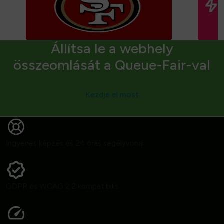
Állítsa le a webhely
összeomlását a Queue-Fair-val
Kezdje el most
Ingyenes képzés és 24 órás segélyvonal
GDPR és WCAG 2.2 kompatibilis