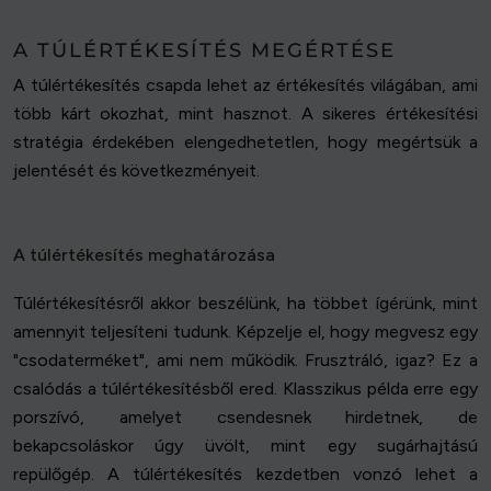
A TÚLÉRTÉKESÍTÉS MEGÉRTÉSE
A túlértékesítés csapda lehet az értékesítés világában, ami
több kárt okozhat, mint hasznot. A sikeres értékesítési
stratégia érdekében elengedhetetlen, hogy megértsük a
jelentését és következményeit.
A túlértékesítés meghatározása
Túlértékesítésről akkor beszélünk, ha többet ígérünk, mint
amennyit teljesíteni tudunk. Képzelje el, hogy megvesz egy
"csodaterméket", ami nem működik. Frusztráló, igaz? Ez a
csalódás a túlértékesítésből ered. Klasszikus példa erre egy
porszívó, amelyet csendesnek hirdetnek, de
bekapcsoláskor úgy üvölt, mint egy sugárhajtású
repülőgép. A túlértékesítés kezdetben vonzó lehet a