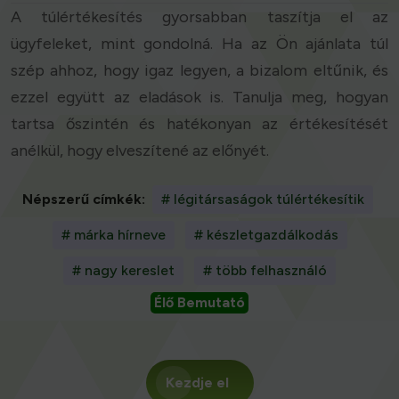
A túlértékesítés gyorsabban taszítja el az
ügyfeleket, mint gondolná. Ha az Ön ajánlata túl
szép ahhoz, hogy igaz legyen, a bizalom eltűnik, és
ezzel együtt az eladások is. Tanulja meg, hogyan
tartsa őszintén és hatékonyan az értékesítését
anélkül, hogy elveszítené az előnyét.
Népszerű címkék:
# légitársaságok túlértékesítik
# márka hírneve
# készletgazdálkodás
# nagy kereslet
# több felhasználó
Élő Bemutató
Kezdje el