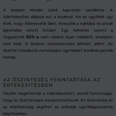
A bizalom minden üzleti kapcsolat sarokköve. A
túlértékesítés aláássa ezt a bizalmat. Ha az ügyfelek úgy
érzik, hogy félrevezetik őket, elveszítik a márkába és annak
ígéreteibe vetett hitüket. Egy felmérés szerint a
fogyasztók
82%-a
nem vásárol olyan márkától, amelyben
nem bízik. A bizalom visszaszerzése kihívást jelent. Az
őszinte interakciók ma hűséges ügyfeleket eredményeznek
holnap.
AZ ŐSZINTESÉG FENNTARTÁSA AZ
ÉRTÉKESÍTÉSBEN
Miután megértettük a túlértékesítést, döntő fontosságú,
hogy az őszinteségre összpontosítsunk. Az őszinteség és
az átláthatóság segíthet az erősebb ügyfélkapcsolatok
kiépítésében.