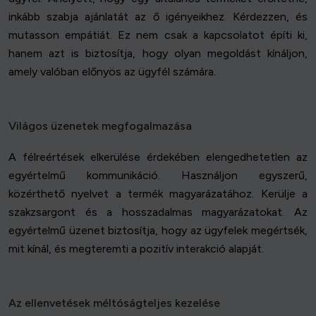
inkább szabja ajánlatát az ő igényeikhez. Kérdezzen, és
mutasson empátiát. Ez nem csak a kapcsolatot építi ki,
hanem azt is biztosítja, hogy olyan megoldást kínáljon,
amely valóban előnyös az ügyfél számára.
Világos üzenetek megfogalmazása
A félreértések elkerülése érdekében elengedhetetlen az
egyértelmű kommunikáció. Használjon egyszerű,
közérthető nyelvet a termék magyarázatához. Kerülje a
szakzsargont és a hosszadalmas magyarázatokat. Az
egyértelmű üzenet biztosítja, hogy az ügyfelek megértsék,
mit kínál, és megteremti a pozitív interakció alapját.
Az ellenvetések méltóságteljes kezelése