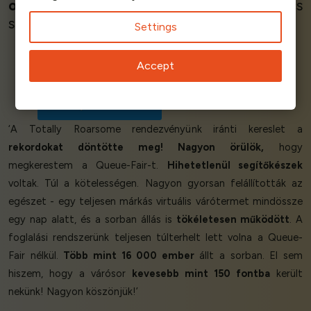
olyan simán
ment a megvalósítással! Nincs
semmi nem tetszik ez a cég!’
Settings
Accept
Marcus B - Head of IT
Scandinavian Travel
‘A Totally Roarsome rendezvényünk iránti kereslet a
rekordokat döntötte meg!
Nagyon örülök,
hogy
megkerestem a Queue-Fair-t.
Hihetetlenül segítőkészek
voltak. Túl a kötelességen. Nagyon gyorsan felállították az
egészet - egy teljesen márkás virtuális várótermet mindössze
egy nap alatt, és a sorban állás is
tökéletesen működött
. A
foglalási rendszerünk teljesen túlterhelt lett volna a Queue-
Fair nélkül.
Több mint 16 000 ember
állt a sorban. El sem
hiszem, hogy a várósor
kevesebb mint 150 fontba
került
nekünk! Nagyon köszönjük!’