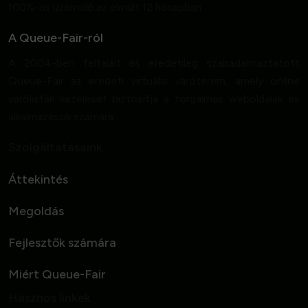
100%-os üzemidő az elmúlt 12 hónapban
A Queue-Fair-ról
A 2004-ben feltalált és eredetileg szabadalmaztatott
Queue-Fair az eredeti virtuális váróterem, amely online
várólisták kezelését biztosítja a forgalmas weboldalak és
alkalmazások számára.
Szolgáltatásaink
Áttekintés
Megoldás
Fejlesztők számára
Miért Queue-Fair
Hasznos linkek