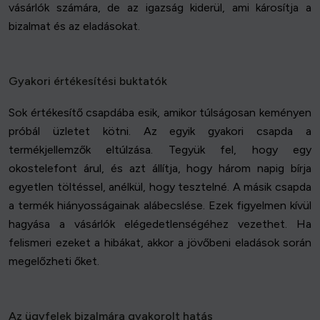
vásárlók számára, de az igazság kiderül, ami károsítja a
bizalmat és az eladásokat.
Gyakori értékesítési buktatók
Sok értékesítő csapdába esik, amikor túlságosan keményen
próbál üzletet kötni. Az egyik gyakori csapda a
termékjellemzők eltúlzása. Tegyük fel, hogy egy
okostelefont árul, és azt állítja, hogy három napig bírja
egyetlen töltéssel, anélkül, hogy tesztelné. A másik csapda
a termék hiányosságainak alábecslése. Ezek figyelmen kívül
hagyása a vásárlók elégedetlenségéhez vezethet. Ha
felismeri ezeket a hibákat, akkor a jövőbeni eladások során
megelőzheti őket.
Az ügyfelek bizalmára gyakorolt hatás