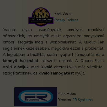
Mark Walsh
Totally Tickets
‘Vannak olyan eseményeink, amelyek rendkívül
népszerűek, és amelyek miatt egyszerre nagyszámú
ember látogatja meg a weboldalunkat. A Queue-Fair
segít ennek kezelésében, megoldva ezzel a problémát.
A legjobban a beállítás során nyújtott támogatás és a
könnyű használat
tetszett nekünk. A Queue-Fair-t
azért
ajánljuk
, mert
kiváló
alternatívája más várólista-
szolgáltatóknak, és
kiváló támogatást
nyújt.’
Mark Hope
Director
FR Systems