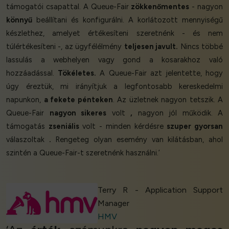
támogatói csapattal. A Queue-Fair
zökkenőmentes
- nagyon
könnyű
beállítani és konfigurálni. A korlátozott mennyiségű
készlethez, amelyet értékesíteni szeretnénk - és nem
túlértékesíteni -, az ügyfélélmény
teljesen javult.
Nincs többé
lassulás a webhelyen vagy gond a kosarakhoz való
hozzáadással.
Tökéletes.
A Queue-Fair azt jelentette, hogy
úgy éreztük, mi irányítjuk a legfontosabb kereskedelmi
napunkon,
a fekete pénteken
. Az üzletnek nagyon tetszik. A
Queue-Fair
nagyon sikeres
volt
,
nagyon jól működik. A
támogatás
zseniális
volt - minden kérdésre
szuper gyorsan
válaszoltak
.
Rengeteg olyan esemény van kilátásban, ahol
szintén a Queue-Fair-t szeretnénk használni.’
Terry R - Application Support
Manager
HMV