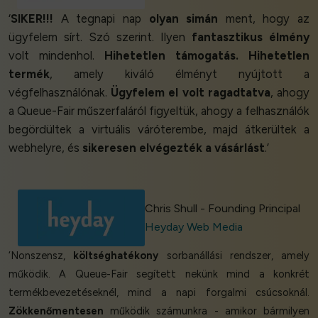
‘
SIKER!!!
A tegnapi nap
olyan simán
ment, hogy az
ügyfelem sírt. Szó szerint. Ilyen
fantasztikus élmény
volt mindenhol.
Hihetetlen támogatás. Hihetetlen
termék
, amely kiváló élményt nyújtott a
végfelhasználónak.
Ügyfelem el volt ragadtatva
, ahogy
a Queue-Fair műszerfaláról figyeltük, ahogy a felhasználók
begördültek a virtuális váróterembe, majd átkerültek a
webhelyre, és
sikeresen elvégezték a vásárlást
.’
Chris Shull - Founding Principal
Heyday Web Media
‘Nonszensz,
költséghatékony
sorbanállási rendszer, amely
működik. A Queue-Fair segített nekünk mind a konkrét
termékbevezetéseknél, mind a napi forgalmi csúcsoknál.
Zökkenőmentesen
működik számunkra - amikor bármilyen