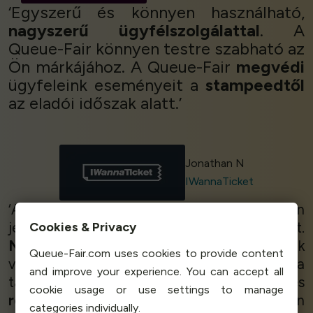
‘Egyszerű és könnyen használható,
nagyszerű ügyfélszolgálattal
. A
Queue-Fair könnyen testre szabható az
Ön márkájához. A Queue-Fair
megvédi
ügyfeleink eseményeit a
stampeedtől
az eladói időszak alatt.’
Jonathan N
IWannaTicket
‘A Queue-Fair-val oldottuk meg a weboldalon
jelentkező extrém túlterheltségi problémánkat.
Cookies & Privacy
Nagyon elégedettek
vagyunk, és szeretnénk
Queue-Fair.com uses cookies to provide content
velük maradni a jövőben is, a szolgáltatás és a
and improve your experience. You can accept all
támogatás
kiváló
! Nagyon
egyszerű
, és
cookie usage or use settings to manage
rendkívül segítőkész
személyzet! Minden
categories individually.