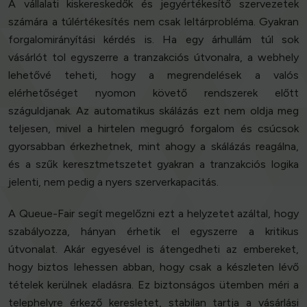
A vállalati kiskereskedők és jegyértékesítő szervezetek
számára a túlértékesítés nem csak leltárprobléma. Gyakran
forgalomirányítási kérdés is. Ha egy árhullám túl sok
vásárlót tol egyszerre a tranzakciós útvonalra, a webhely
lehetővé teheti, hogy a megrendelések a valós
elérhetőséget nyomon követő rendszerek előtt
száguldjanak. Az automatikus skálázás ezt nem oldja meg
teljesen, mivel a hirtelen megugró forgalom és csúcsok
gyorsabban érkezhetnek, mint ahogy a skálázás reagálna,
és a szűk keresztmetszetet gyakran a tranzakciós logika
jelenti, nem pedig a nyers szerverkapacitás.
A Queue-Fair segít megelőzni ezt a helyzetet azáltal, hogy
szabályozza, hányan érhetik el egyszerre a kritikus
útvonalat. Akár egyesével is átengedheti az embereket,
hogy biztos lehessen abban, hogy csak a készleten lévő
tételek kerülnek eladásra. Ez biztonságos ütemben méri a
telephelyre érkező keresletet, stabilan tartja a vásárlási