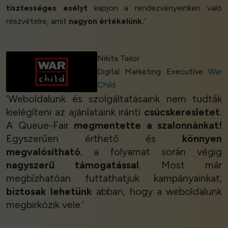
tisztességes esélyt
kapjon a rendezvényeinken való
részvételre, amit
nagyon értékelünk.
’
Nikita Tailor
Digital Marketing Executive
War
Child
‘Weboldalunk és szolgáltatásaink nem tudták
kielégíteni az ajánlataink iránti
csúcskeresletet
.
A Queue-Fair
megmentette a szalonnánkat!
Egyszerűen érthető és
könnyen
megvalósítható
, a folyamat során végig
nagyszerű támogatással
. Most már
megbízhatóan futtathatjuk kampányainkat,
biztosak lehetünk
abban, hogy a weboldalunk
megbirkózik vele.’