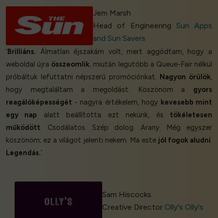
Jem Marsh
Head of Engineering
Sun Apps
and Sun Savers
‘
Brilliáns.
Álmatlan éjszakám volt, mert aggódtam, hogy a
weboldal újra
összeomlik
, miután legutóbb a Queue-Fair nélkül
próbáltuk lefuttatni népszerű promóciónkat.
Nagyon örülök
,
hogy megtaláltam a megoldást. Köszönöm a
gyors
reagálóképességét
- nagyra értékelem, hogy
kevesebb mint
egy nap
alatt beállította ezt nekünk, és
tökéletesen
működött
. Csodálatos. Szép dolog. Arany. Még egyszer
köszönöm; ez a világot jelenti nekem. Ma este
jól fogok aludni
.
Legendás.
’
Sam Hiscocks
Creative Director
Olly's Olly's