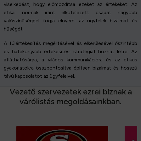
viselkedést, hogy előmozdítsa ezeket az értékeket. Az
etikai normák iránt elkötelezett csapat nagyobb
valószínűséggel fogja elnyerni az ügyfelek bizalmát és
hűségét.
A túlértékesítés megértésével és elkerülésével őszintébb
és hatékonyabb értékesítési stratégiát hozhat létre. Az
átláthatóságra, a világos kommunikációra és az etikus
gyakorlatokra összpontosítva építsen bizalmat és hosszú
távú kapcsolatot az ügyfeleivel.
V
e
z
e
t
ő
s
z
e
r
v
e
z
e
t
e
k
e
z
r
e
i
b
í
z
n
a
k
a
v
á
r
ó
l
i
s
t
á
s
m
e
g
o
l
d
á
s
a
i
n
k
b
a
n
.