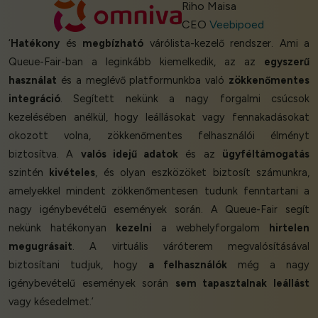
Riho Maisa
CEO
Veebipoed
‘
Hatékony
és
megbízható
várólista-kezelő rendszer. Ami a
Queue-Fair-ban a leginkább kiemelkedik, az az
egyszerű
használat
és a meglévő platformunkba való
zökkenőmentes
integráció
. Segített nekünk a nagy forgalmi csúcsok
kezelésében anélkül, hogy leállásokat vagy fennakadásokat
okozott volna, zökkenőmentes felhasználói élményt
biztosítva. A
valós idejű adatok
és az
ügyféltámogatás
szintén
kivételes
, és olyan eszközöket biztosít számunkra,
amelyekkel mindent zökkenőmentesen tudunk fenntartani a
nagy igénybevételű események során. A Queue-Fair segít
nekünk hatékonyan
kezelni
a webhelyforgalom
hirtelen
megugrásait
. A virtuális váróterem megvalósításával
biztosítani tudjuk, hogy
a felhasználók
még a nagy
igénybevételű események során
sem tapasztalnak leállást
vagy késedelmet.’