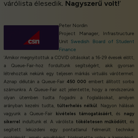
várólista élesedik.
Nagyszerű volt!
’
Peter Nordin
Project Manager, Infrastructure
Unit
Swedish Board of Student
Finance
‘Amikor megnyitottuk a COVID oltásokat a 16-29 évesek előtt,
a Queue-Fair-hoz fordultunk segítségért, akik gyorsan
létrehoztak nekünk egy teljesen márkás virtuális várótermet.
Aznap délután a Queue-Fair
450 000
embert állított sorba
számunkra. A Queue-Fair azt jelentette, hogy a rendszerünk
olyan ütemben tudta fogadni a foglalásokat, amilyen
arányban kezelni tudta,
túlterhelés nélkül
. Nagyon hálásak
vagyunk a Queue-Fair
kivételes támogatásáért
, és
nagy
sikerrel
indultunk el. A várólista
tökéletesen működött
, és
segített leküzdeni egy pontatlanul felmerült technikai
problémát, amely egyébként tönkretette volna a kampányt.