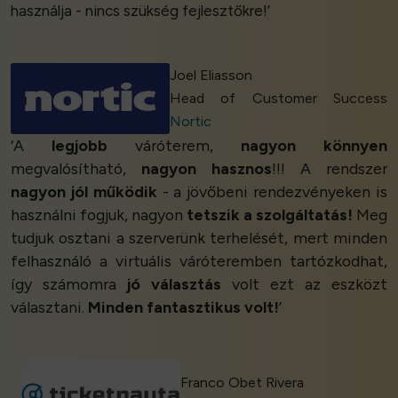
használja - nincs szükség fejlesztőkre!’
Joel Eliasson
Head of Customer Success
Nortic
‘A
legjobb
váróterem,
nagyon könnyen
megvalósítható,
nagyon hasznos
!!! A rendszer
nagyon jól működik
- a jövőbeni rendezvényeken is
használni fogjuk, nagyon
tetszik a szolgáltatás!
Meg
tudjuk osztani a szerverünk terhelését, mert minden
felhasználó a virtuális váróteremben tartózkodhat,
így számomra
jó választás
volt ezt az eszközt
választani.
Minden fantasztikus volt!
’
Franco Obet Rivera