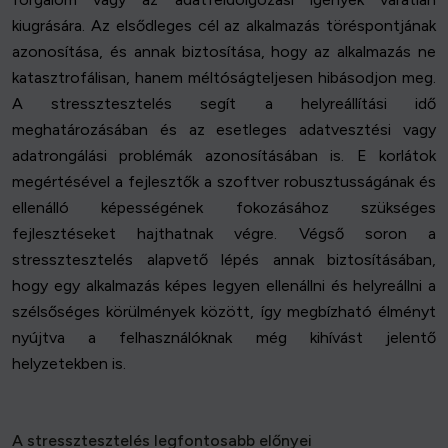
kiugrására. Az elsődleges cél az alkalmazás töréspontjának
azonosítása, és annak biztosítása, hogy az alkalmazás ne
katasztrofálisan, hanem méltóságteljesen hibásodjon meg.
A stressztesztelés segít a helyreállítási idő
meghatározásában és az esetleges adatvesztési vagy
adatrongálási problémák azonosításában is. E korlátok
megértésével a fejlesztők a szoftver robusztusságának és
ellenálló képességének fokozásához szükséges
fejlesztéseket hajthatnak végre. Végső soron a
stressztesztelés alapvető lépés annak biztosításában,
hogy egy alkalmazás képes legyen ellenállni és helyreállni a
szélsőséges körülmények között, így megbízható élményt
nyújtva a felhasználóknak még kihívást jelentő
helyzetekben is.
A stressztesztelés legfontosabb előnyei