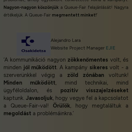
Nagyon-nagyon köszönjük
a Queue-Fair felajánlását! Nagyra
értékeljük. A Queue-Fair
megmentett minket!
’
Alejandro Lara
Website Project Manager
EJIE
‘A kommunikáció nagyon
zökkenőmentes
volt, és
minden
jól működött
. A kampány
sikeres
volt - a
szerverünkkel végig a
zöld zónában
voltunk!
Minden működött
, mind technikai, mind
ügyféloldalon, és
pozitív visszajelzéseket
kaptunk.
Javasoljuk
, hogy vegye fel a kapcsolatot
a Queue-Fair-val!
Örülök
, hogy megtaláltuk a
megoldást
a problémáinkra.’