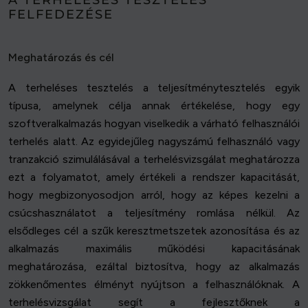
A TERHELÉSES TESZTELÉS
FELFEDEZÉSE
Meghatározás és cél
A terheléses tesztelés a teljesítménytesztelés egyik
típusa, amelynek célja annak értékelése, hogy egy
szoftveralkalmazás hogyan viselkedik a várható felhasználói
terhelés alatt. Az egyidejűleg nagyszámú felhasználó vagy
tranzakció szimulálásával a terhelésvizsgálat meghatározza
ezt a folyamatot, amely értékeli a rendszer kapacitását,
hogy megbizonyosodjon arról, hogy az képes kezelni a
csúcshasználatot a teljesítmény romlása nélkül. Az
elsődleges cél a szűk keresztmetszetek azonosítása és az
alkalmazás maximális működési kapacitásának
meghatározása, ezáltal biztosítva, hogy az alkalmazás
zökkenőmentes élményt nyújtson a felhasználóknak. A
terhelésvizsgálat segít a fejlesztőknek a