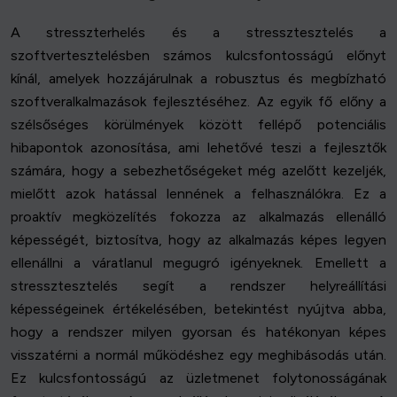
A stresszterhelés és a stressztesztelés a
szoftvertesztelésben számos kulcsfontosságú előnyt
kínál, amelyek hozzájárulnak a robusztus és megbízható
szoftveralkalmazások fejlesztéséhez. Az egyik fő előny a
szélsőséges körülmények között fellépő potenciális
hibapontok azonosítása, ami lehetővé teszi a fejlesztők
számára, hogy a sebezhetőségeket még azelőtt kezeljék,
mielőtt azok hatással lennének a felhasználókra. Ez a
proaktív megközelítés fokozza az alkalmazás ellenálló
képességét, biztosítva, hogy az alkalmazás képes legyen
ellenállni a váratlanul megugró igényeknek. Emellett a
stressztesztelés segít a rendszer helyreállítási
képességeinek értékelésében, betekintést nyújtva abba,
hogy a rendszer milyen gyorsan és hatékonyan képes
visszatérni a normál működéshez egy meghibásodás után.
Ez kulcsfontosságú az üzletmenet folytonosságának