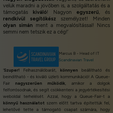
velük maradni a jövőben is, a szolgáltatás és a
támogatás
kiváló
! Nagyon
egyszerű
, és
rendkívül segítőkész
személyzet! Minden
olyan simán
ment a megvalósítással! Nincs
semmi nem tetszik ez a cég!’
Marcus B - Head of IT
Scandinavian Travel
‘
Szuper!
Felhasználóbarát,
könnyen
beállítható és
beindítható - és kiváló üzleti kommunikáció! A Queue-
Fair
nagyszerűen működik
, amikor a dolgok
felforrósodnak, és segít csökkenteni a jegyértékesítési
weboldal terhelését. Azzal, hogy a Queue-Fair-t a
könnyű használatot
szem előtt tartva építettük fel,
lehetővé tette a támogató csapat számára, hogy