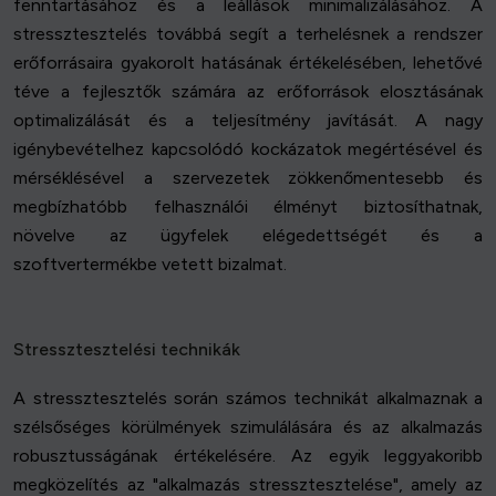
fenntartásához és a leállások minimalizálásához. A
stressztesztelés továbbá segít a terhelésnek a rendszer
erőforrásaira gyakorolt hatásának értékelésében, lehetővé
téve a fejlesztők számára az erőforrások elosztásának
optimalizálását és a teljesítmény javítását. A nagy
igénybevételhez kapcsolódó kockázatok megértésével és
mérséklésével a szervezetek zökkenőmentesebb és
megbízhatóbb felhasználói élményt biztosíthatnak,
növelve az ügyfelek elégedettségét és a
szoftvertermékbe vetett bizalmat.
Stressztesztelési technikák
A stressztesztelés során számos technikát alkalmaznak a
szélsőséges körülmények szimulálására és az alkalmazás
robusztusságának értékelésére. Az egyik leggyakoribb
megközelítés az "alkalmazás stressztesztelése", amely az