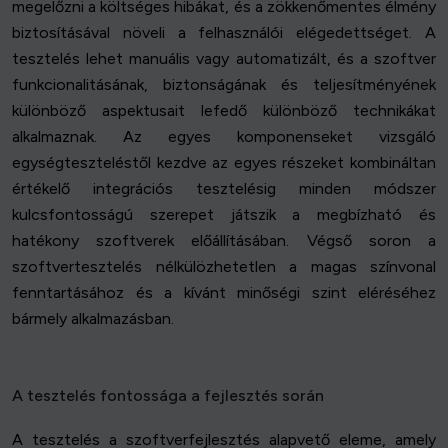
megelőzni a költséges hibákat, és a zökkenőmentes élmény
biztosításával növeli a felhasználói elégedettséget. A
tesztelés lehet manuális vagy automatizált, és a szoftver
funkcionalitásának, biztonságának és teljesítményének
különböző aspektusait lefedő különböző technikákat
alkalmaznak. Az egyes komponenseket vizsgáló
egységteszteléstől kezdve az egyes részeket kombináltan
értékelő integrációs tesztelésig minden módszer
kulcsfontosságú szerepet játszik a megbízható és
hatékony szoftverek előállításában. Végső soron a
szoftvertesztelés nélkülözhetetlen a magas színvonal
fenntartásához és a kívánt minőségi szint eléréséhez
bármely alkalmazásban.
A tesztelés fontossága a fejlesztés során
A tesztelés a szoftverfejlesztés alapvető eleme, amely