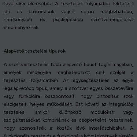
távú siker eléréséhez. A tesztelési folyamatba fektetett
idő és erőforrások végső soron megbízhatóbb,
hatékonyabb és piacképesebb szoftvermegoldást
eredményeznek.
Alapvető tesztelési típusok
A szoftvertesztelés több alapvető típust foglal magában,
amelyek mindegyike meghatározott célt szolgál a
fejlesztési folyamatban. Az egységtesztelés az egyik
legalapvetőbb típus, amely a szoftver egyes összetevőire
vagy funkcióira összpontosít, hogy biztosítsa azok
elszigetelt, helyes működését. Ezt követi az integrációs
tesztelés, amikor különböző modulokat vagy
szolgáltatásokat kombinálnak és csoportként tesztelnek,
hogy azonosítsák a köztük lévő interfészhibákat. A
funkcionális tesztelés a funkcionális követelmények alapján