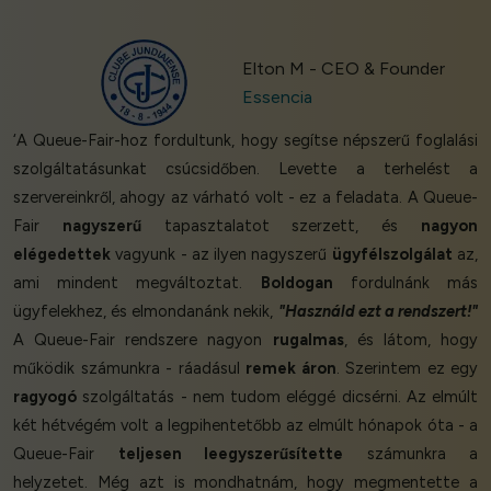
Elton M - CEO & Founder
Essencia
‘A Queue-Fair-hoz fordultunk, hogy segítse népszerű foglalási
szolgáltatásunkat csúcsidőben. Levette a terhelést a
szervereinkről, ahogy az várható volt - ez a feladata. A Queue-
Fair
nagyszerű
tapasztalatot szerzett, és
nagyon
elégedettek
vagyunk - az ilyen nagyszerű
ügyfélszolgálat
az,
ami mindent megváltoztat.
Boldogan
fordulnánk más
ügyfelekhez, és elmondanánk nekik,
"Használd ezt a rendszert!"
A Queue-Fair rendszere nagyon
rugalmas
, és látom, hogy
működik számunkra - ráadásul
remek áron
. Szerintem ez egy
ragyogó
szolgáltatás - nem tudom eléggé dicsérni. Az elmúlt
két hétvégém volt a legpihentetőbb az elmúlt hónapok óta - a
Queue-Fair
teljesen leegyszerűsítette
számunkra a
helyzetet. Még azt is mondhatnám, hogy megmentette a