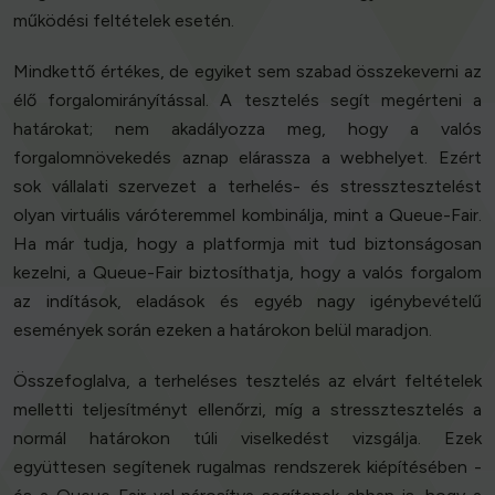
működési feltételek esetén.
Mindkettő értékes, de egyiket sem szabad összekeverni az
élő forgalomirányítással. A tesztelés segít megérteni a
határokat; nem akadályozza meg, hogy a valós
forgalomnövekedés aznap elárassza a webhelyet. Ezért
sok vállalati szervezet a terhelés- és stressztesztelést
olyan virtuális váróteremmel kombinálja, mint a Queue-Fair.
Ha már tudja, hogy a platformja mit tud biztonságosan
kezelni, a Queue-Fair biztosíthatja, hogy a valós forgalom
az indítások, eladások és egyéb nagy igénybevételű
események során ezeken a határokon belül maradjon.
Összefoglalva, a terheléses tesztelés az elvárt feltételek
melletti teljesítményt ellenőrzi, míg a stressztesztelés a
normál határokon túli viselkedést vizsgálja. Ezek
együttesen segítenek rugalmas rendszerek kiépítésében -