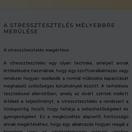
A STRESSZTESZTELÉS MÉLYEBBRE
MERÜLÉSE
A stressztesztelés megértése
A stressztesztelés egy olyan technika, amelyet annak
értékelésére használnak, hogy egy szoftveralkalmazás vagy
rendszer hogyan viselkedik a normál működési kapacitását
meghaladó szélsőséges körülmények között. A terheléses
teszteléssel ellentétben, amely az elvárt szintek mellett
értékeli a teljesítményt, a stressztesztelés a rendszert a
töréspontig feszíti, hogy feltárja a sebezhetőségeket és
gyengeségeket. Ez a megközelítés alapvető fontosságú
annak megértéséhez, hogy egy alkalmazás hogyan reagál a
forgalom vagy az adatfeldolgozási igények váratlan