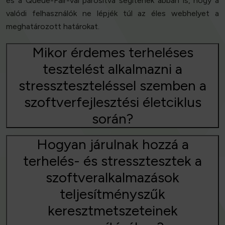
és a Queue-Fair-val párosítva segítenek abban is, hogy a
valódi felhasználók ne lépjék túl az éles webhelyet a
meghatározott határokat.
Mikor érdemes terheléses
tesztelést alkalmazni a
stresszteszteléssel szemben a
szoftverfejlesztési életciklus
során?
Hogyan járulnak hozzá a
terhelés- és stressztesztek a
szoftveralkalmazások
teljesítményszűk
keresztmetszeteinek