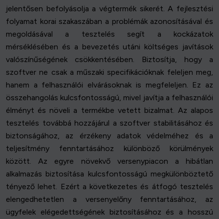
jelentősen befolyásolja a végtermék sikerét. A fejlesztési
folyamat korai szakaszában a problémák azonosításával és
megoldásával a tesztelés segít a kockázatok
mérséklésében és a bevezetés utáni költséges javítások
valószínűségének csökkentésében. Biztosítja, hogy a
szoftver ne csak a műszaki specifikációknak feleljen meg,
hanem a felhasználói elvárásoknak is megfeleljen. Ez az
összehangolás kulcsfontosságú, mivel javítja a felhasználói
élményt és növeli a termékbe vetett bizalmat. Az alapos
tesztelés továbbá hozzájárul a szoftver stabilitásához és
biztonságához, az érzékeny adatok védelméhez és a
teljesítmény fenntartásához különböző körülmények
között. Az egyre növekvő versenypiacon a hibátlan
alkalmazás biztosítása kulcsfontosságú megkülönböztető
tényező lehet. Ezért a következetes és átfogó tesztelés
elengedhetetlen a versenyelőny fenntartásához, az
ügyfelek elégedettségének biztosításához és a hosszú