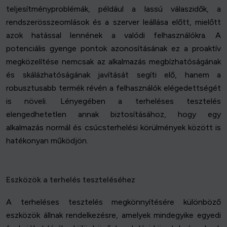
teljesítményproblémák, például a lassú válaszidők, a
rendszerösszeomlások és a szerver leállása előtt, mielőtt
azok hatással lennének a valódi felhasználókra. A
potenciális gyenge pontok azonosításának ez a proaktív
megközelítése nemcsak az alkalmazás megbízhatóságának
és skálázhatóságának javítását segíti elő, hanem a
robusztusabb termék révén a felhasználók elégedettségét
is növeli. Lényegében a terheléses tesztelés
elengedhetetlen annak biztosításához, hogy egy
alkalmazás normál és csúcsterhelési körülmények között is
hatékonyan működjön.
Eszközök a terhelés teszteléséhez
A terheléses tesztelés megkönnyítésére különböző
eszközök állnak rendelkezésre, amelyek mindegyike egyedi