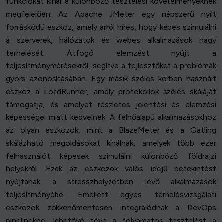
funkciókat kínál a különböző tesztelési követelményeknek
megfelelően. Az Apache JMeter egy népszerű nyílt
forráskódú eszköz, amely arról híres, hogy képes szimulálni
a szerverek, hálózatok és webes alkalmazások nagy
terhelését. Átfogó elemzést nyújt a
teljesítménymérésekről, segítve a fejlesztőket a problémák
gyors azonosításában. Egy másik széles körben használt
eszköz a LoadRunner, amely protokollok széles skáláját
támogatja, és amelyet részletes jelentési és elemzési
képességei miatt kedvelnek. A felhőalapú alkalmazásokhoz
az olyan eszközök, mint a BlazeMeter és a Gatling
skálázható megoldásokat kínálnak, amelyek több ezer
felhasználót képesek szimulálni különböző földrajzi
helyekről. Ezek az eszközök valós idejű betekintést
nyújtanak a stresszhelyzetben lévő alkalmazások
teljesítményébe. Emellett egyes terhelésvizsgálati
eszközök zökkenőmentesen integrálódnak a DevOps
pipelinekbe, lehetővé téve a folyamatos tesztelést a