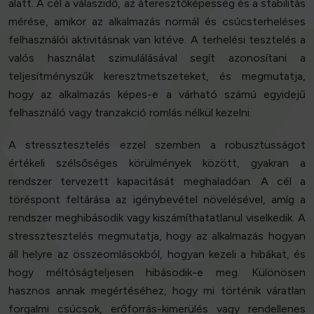
alatt. A cél a válaszidő, az áteresztőképesség és a stabilitás
mérése, amikor az alkalmazás normál és csúcsterheléses
felhasználói aktivitásnak van kitéve. A terhelési tesztelés a
valós használat szimulálásával segít azonosítani a
teljesítményszűk keresztmetszeteket, és megmutatja,
hogy az alkalmazás képes-e a várható számú egyidejű
felhasználó vagy tranzakció romlás nélkül kezelni.
A stressztesztelés ezzel szemben a robusztusságot
értékeli szélsőséges körülmények között, gyakran a
rendszer tervezett kapacitását meghaladóan. A cél a
töréspont feltárása az igénybevétel növelésével, amíg a
rendszer meghibásodik vagy kiszámíthatatlanul viselkedik. A
stressztesztelés megmutatja, hogy az alkalmazás hogyan
áll helyre az összeomlásokból, hogyan kezeli a hibákat, és
hogy méltóságteljesen hibásodik-e meg. Különösen
hasznos annak megértéséhez, hogy mi történik váratlan
forgalmi csúcsok, erőforrás-kimerülés vagy rendellenes