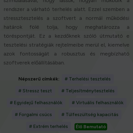
szimulálásával, hogy lássuk, hogyan működik a
rendszer a várható terhelés alatt. Ezzel szemben a
stressztesztelés a szoftvert a normál működési
határok fölé tolja, hogy meghatározza a
töréspontját. Ez a kezdőknek szóló útmutató e
tesztelési stratégiák rejtelmeibe merül el, kiemelve
azok fontosságát a robusztus és megbízható
szoftverek előállításában.
Népszerű címkék:
# Terhelési tesztelés
# Stressz teszt
# Teljesítménytesztelés
# Egyidejű felhasználók
# Virtuális felhasználók
# Forgalmi csúcs
# Túlfeszültség kapacitás
# Extrém terhelés
Élő Bemutató