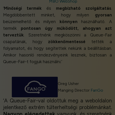
MBO WebShop
‘
Minőségi termék
és
megbízható szolgáltatás
.
Megdöbbentett minket, hogy milyen
gyorsan
beüzemelhető és milyen
könnyen
használható. A
termék
pontosan úgy működött, ahogyan azt
terveztük
. Szeretnénk megköszönni a Queue-Fair
csapatának, hogy
zökkenőmentessé
tették a
folyamatot, és hogy segítettek nekünk a beállításban.
Amikor hasonló rendezvényeink lesznek, biztosan a
Queue-Fair-t fogjuk használni.’
Greg Usher
Manging Director
FanGo
‘A Queue-Fair-val oldottuk meg a weboldalon
jelentkező extrém túlterheltségi problémánkat.
Nagyon elégedettek
vagyunk, és szeretnénk