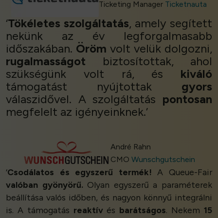
Ticketing Manager
Ticketnauta
‘
Tökéletes szolgáltatás
, amely segített
nekünk az év legforgalmasabb
időszakában.
Öröm
volt velük dolgozni,
rugalmasságot
biztosítottak, ahol
szükségünk volt rá, és
kiváló
támogatást nyújtottak
gyors
válaszidővel. A szolgáltatás
pontosan
megfelelt az igényeinknek.’
André Rahn
CMO
Wunschgutschein
‘
Csodálatos és egyszerű termék!
A Queue-Fair
valóban gyönyörű.
Olyan egyszerű a paraméterek
beállítása valós időben, és nagyon könnyű integrálni
is. A támogatás
reaktív
és
barátságos
. Nekem
15