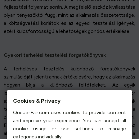
fejlesztési folyamat során. A megfelelő eszköz kiválasztása
olyan tényezőktől függ, mint az alkalmazás összetettsége,
a költségvetési korlátok és az egyedi tesztelési igények,
ezért kulcsfontosságú a lehetőségek gondos értékelése.
Gyakori terhelési tesztelési forgatókönyvek
A terheléses tesztelés különböző forgatókönyvek
szimulációját jelenti annak értékelésére, hogy az alkalmazás
hogyan bírja a különböző feltételeket. Az egyik
leggyakoribb forgatókönyv a "csúcsterhelési teszt", amikor
Cookies & Privacy
az alkalmazást a várható maximális számú felhasználónak
teszik ki, hogy megbizonyosodjon arról, hogy a
Queue-Fair.com uses cookies to provide content
csúcsforgalmat teljesítményproblémák nélkül képes kezelni.
and improve your experience. You can accept all
Egy másik forgatókönyv a "töréspont-teszt", amely az
cookie usage or use settings to manage
alkalmazást a határai közé szorítja, hogy megállapítsa azt a
categories individually.