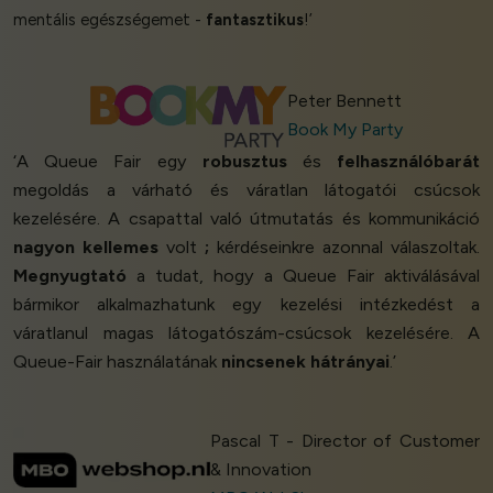
mentális egészségemet -
fantasztikus
!’
Peter Bennett
Book My Party
‘A Queue Fair egy
robusztus
és
felhasználóbarát
megoldás a várható és váratlan látogatói csúcsok
kezelésére. A csapattal való útmutatás és kommunikáció
nagyon kellemes
volt
;
kérdéseinkre azonnal válaszoltak.
Megnyugtató
a tudat, hogy a Queue Fair aktiválásával
bármikor alkalmazhatunk egy kezelési intézkedést a
váratlanul magas látogatószám-csúcsok kezelésére. A
Queue-Fair használatának
nincsenek hátrányai
.’
Pascal T - Director of Customer
& Innovation