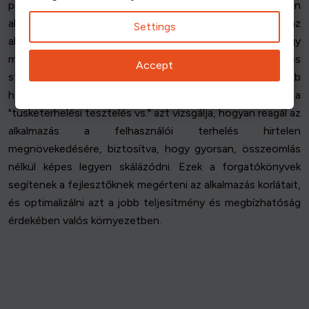
pontot, ahol a teljesítmény romlani kezd. Gyakran
alkalmazzák az "áztatásos tesztelést" is, amikor az
Settings
alkalmazást hosszabb időn keresztül tesztelik, hogy
megfigyeljék a folyamatos terhelés alatti teljesítményét és
Accept
stabilitását. Ez segít a memóriaszivárgások és egyéb
hosszú távú problémák azonosításában. Ezen túlmenően a
"tüsketerhelési tesztelés vs." azt vizsgálja, hogyan reagál az
alkalmazás a felhasználói terhelés hirtelen
megnövekedésére, biztosítva, hogy gyorsan, összeomlás
nélkül képes legyen skálázódni. Ezek a forgatókönyvek
segítenek a fejlesztőknek megérteni az alkalmazás korlátait,
és optimalizálni azt a jobb teljesítmény és megbízhatóság
érdekében valós környezetben.