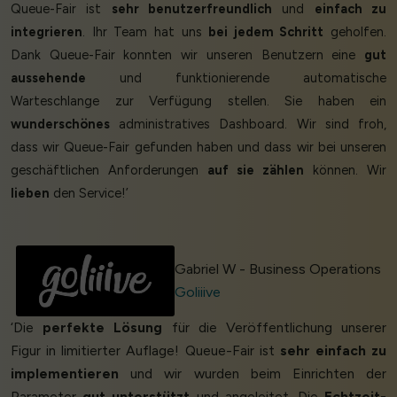
Queue-Fair ist
sehr benutzerfreundlich
und
einfach zu
integrieren
. Ihr Team hat uns
bei jedem Schritt
geholfen.
Dank Queue-Fair konnten wir unseren Benutzern eine
gut
aussehende
und funktionierende automatische
Warteschlange zur Verfügung stellen. Sie haben ein
wunderschönes
administratives Dashboard. Wir sind froh,
dass wir Queue-Fair gefunden haben und dass wir bei unseren
geschäftlichen Anforderungen
auf sie zählen
können. Wir
lieben
den Service!’
Gabriel W - Business Operations
Goliiive
‘Die
perfekte Lösung
für die Veröffentlichung unserer
Figur in limitierter Auflage! Queue-Fair ist
sehr einfach zu
implementieren
und wir wurden beim Einrichten der
Parameter
gut unterstützt
und angeleitet. Die
Echtzeit-