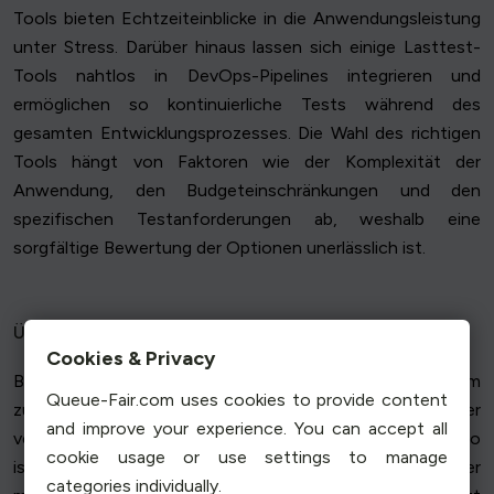
Tools bieten Echtzeiteinblicke in die Anwendungsleistung
unter Stress. Darüber hinaus lassen sich einige Lasttest-
Tools nahtlos in DevOps-Pipelines integrieren und
ermöglichen so kontinuierliche Tests während des
gesamten Entwicklungsprozesses. Die Wahl des richtigen
Tools hängt von Faktoren wie der Komplexität der
Anwendung, den Budgeteinschränkungen und den
spezifischen Testanforderungen ab, weshalb eine
sorgfältige Bewertung der Optionen unerlässlich ist.
Übliche Lasttest-Szenarien
Cookies & Privacy
Bei Lasttests werden verschiedene Szenarien simuliert, um
Queue-Fair.com uses cookies to provide content
zu ermitteln, wie sich eine Anwendung unter
and improve your experience. You can accept all
verschiedenen Bedingungen verhält. Ein gängiges Szenario
cookie usage or use settings to manage
ist der "Spitzenlasttest", bei dem die Anwendung der
categories individually.