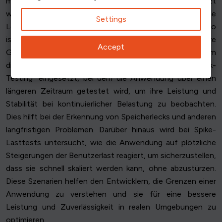
maximalen Anzahl der erwarteten Benutzer ausgesetzt
wird, um sicherzustellen, dass sie den Spitzenverkehr ohne
Settings
Leistungsprobleme bewältigen kann. Ein anderes Szenario
ist der "Breakpoint-Test", bei dem die Anwendung an ihre
Accept
Grenzen gebracht wird, um den Punkt zu ermitteln, an dem
die Leistung nachlässt. Häufig wird auch das "Soak-
Testing" eingesetzt, bei dem die Anwendung über einen
längeren Zeitraum getestet wird, um ihre Leistung und
Stabilität bei kontinuierlicher Belastung zu beobachten.
Dies hilft bei der Erkennung von Speicherlecks und anderen
langfristigen Problemen. Darüber hinaus wird bei Spike-
Lasttests untersucht, wie die Anwendung auf plötzliche
Steigerungen der Benutzerlast reagiert, um sicherzustellen,
dass sie schnell skaliert werden kann, ohne abzustürzen.
Diese Szenarien helfen den Entwicklern, die Grenzen einer
Anwendung zu verstehen und sie für eine bessere
Leistung und Zuverlässigkeit in realen Umgebungen zu
optimieren.