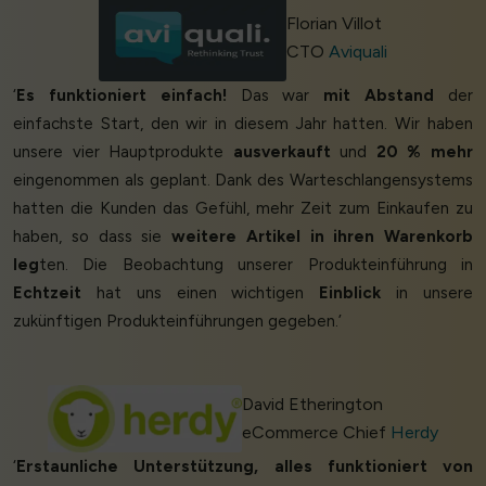
Florian Villot
CTO
Aviquali
‘
Es funktioniert einfach!
Das war
mit Abstand
der
einfachste Start, den wir in diesem Jahr hatten. Wir haben
unsere vier Hauptprodukte
ausverkauft
und
20 % mehr
eingenommen als geplant. Dank des Warteschlangensystems
hatten die Kunden das Gefühl, mehr Zeit zum Einkaufen zu
haben, so dass sie
weitere Artikel in ihren Warenkorb
leg
ten. Die Beobachtung unserer Produkteinführung in
Echtzeit
hat uns einen wichtigen
Einblick
in unsere
zukünftigen Produkteinführungen gegeben.’
David Etherington
eCommerce Chief
Herdy
‘
Erstaunliche Unterstützung, alles funktioniert von