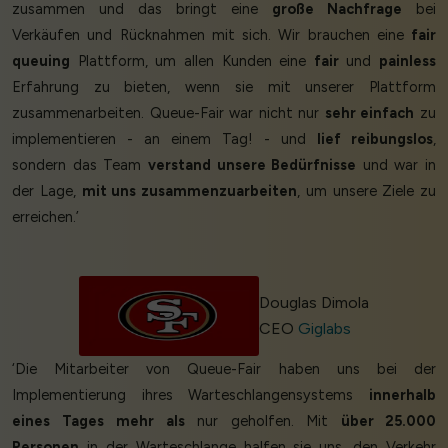
zusammen und das bringt eine
große Nachfrage
bei
Verkäufen und Rücknahmen mit sich. Wir brauchen eine
fair
queuing
Plattform, um allen Kunden eine
fair
und
painless
Erfahrung zu bieten, wenn sie mit unserer Plattform
zusammenarbeiten. Queue-Fair war nicht nur
sehr einfach
zu
implementieren - an einem Tag! - und
lief reibungslos
,
sondern das Team
verstand unsere Bedürfnisse
und war in
der Lage,
mit uns zusammenzuarbeiten
, um unsere Ziele zu
erreichen.’
Douglas Dimola
CEO
Giglabs
‘Die Mitarbeiter von Queue-Fair haben uns bei der
Implementierung ihres Warteschlangensystems
innerhalb
eines Tages
mehr als
nur geholfen. Mit
über 25.000
Personen
in der Warteschlange halfen sie uns, den Verkehr