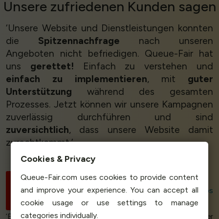
Unsere
zufriedenen Kunden
sagen
‘Unsere Website und Dienstleistungen konnten
die
Spitzennachfrage
nach unseren
Angeboten nicht befriedigen. Queue-Fair hat
uns
gerettet!
Einfach zu verstehen und
einfach zu implementieren
, mit
guter
Unterstützung
während des gesamten
Prozesses. Jetzt können wir unsere Kampagnen
zuverlässig durchführen und sind
zuversichtlich
, dass unsere Website damit
zurechtkommt.’
Cookies & Privacy
Queue-Fair.com uses cookies to provide content
Jem Marsh
and improve your experience. You can accept all
Head of Engineering
Sun Apps
cookie usage or use settings to manage
and Sun Savers
categories individually.
‘Eine Stress-Killer-App! Wir wussten, dass ein neuer