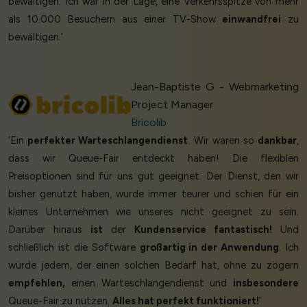
bewältigen. Ich war in der Lage, eine Verkehrsspitze von mehr
als 10.000 Besuchern aus einer TV-Show
einwandfrei
zu
bewältigen.’
Jean-Baptiste G - Webmarketing
Project Manager
Bricolib
‘Ein
perfekter Warteschlangendienst
. Wir waren so
dankbar
,
dass wir Queue-Fair entdeckt haben! Die flexiblen
Preisoptionen sind für uns gut geeignet. Der Dienst, den wir
bisher genutzt haben, wurde immer teurer und schien für ein
kleines Unternehmen wie unseres nicht geeignet zu sein.
Darüber hinaus
ist
der
Kundenservice fantastisch!
Und
schließlich ist die Software
großartig in der Anwendung
. Ich
würde jedem, der einen solchen Bedarf hat, ohne zu zögern
empfehlen,
einen Warteschlangendienst und
insbesondere
Queue-Fair zu nutzen.
Alles hat perfekt funktioniert!
’