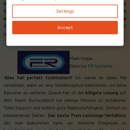
besten gefallen hat uns die Unterstützung bei der
Einrichtung und die
einfache Bedienung
. Wir
Settings
empfehlen
Queue-Fair, weil es eine
exzellente
Alternative zu anderen Warteschlangen-Anbietern ist
Accept
und
exzellenten Support
bietet.’
Mark Hope
Director
FR Systems
‘
Alles hat perfekt funktioniert!
Ich werde es jedes Mal
verwenden, wenn wir eine Verkehrsspitze bekommen, um keine
Besucher zu verlieren. Queue-Fair ist die
billigste Lösung
auf
dem Markt. Buchstäblich nur wenige Minuten zu installieren.
Toller Support und wirklich gute Reaktionsfähigkeit. Einfach zu
bearbeitende Seiten.
Das beste Preis-Leistungs-Verhältnis
,
das man bekommen kann, um kritische Ereignisse zu