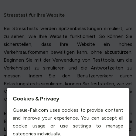
Stresstest für Ihre Website
Bei Stresstests werden Spitzenbelastungen simuliert, um
zu sehen, wie Ihre Website funktioniert. So können Sie
sicherstellen, dass Ihre Website ein hohes
Verkehrsaufkommen bewältigen kann, ohne abzustürzen.
Beginnen Sie mit der Verwendung von Testtools, um die
Verkehrslast zu simulieren und die Antwortzeiten zu
messen. Indem Sie den Benutzerverkehr durch
Belastungstests simulieren, können Sie feststellen, wie viel
Verkehr Ihre Website bewältigen kann, und sich auf mehr
Cookies & Privacy
Verkehr zu Spitzenzeiten vorbereiten.
Queue-Fair.com uses cookies to provide content
Beobachten Sie, wie Ihre Website unter diesen
and improve your experience. You can accept all
Bedingungen funktioniert. Achten Sie auf auftretende
cookie usage or use settings to manage
Leistungsengpässe
und beheben Sie diese umgehend.
categories individually.