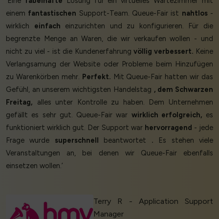
‘Eine
fabelhafte
Lösung für ein virtuelles Wartezimmer mit
einem
fantastischen
Support-Team. Queue-Fair ist
nahtlos
-
wirklich
einfach
einzurichten und zu konfigurieren. Für die
begrenzte Menge an Waren, die wir verkaufen wollen - und
nicht zu viel - ist die Kundenerfahrung
völlig verbessert.
Keine
Verlangsamung der Website oder Probleme beim Hinzufügen
zu Warenkörben mehr.
Perfekt.
Mit Queue-Fair hatten wir das
Gefühl, an unserem wichtigsten Handelstag
, dem Schwarzen
Freitag,
alles unter Kontrolle zu haben. Dem Unternehmen
gefällt es sehr gut. Queue-Fair war
wirklich erfolgreich,
es
funktioniert wirklich gut. Der Support war
hervorragend
- jede
Frage wurde
superschnell
beantwortet
.
Es stehen viele
Veranstaltungen an, bei denen wir Queue-Fair ebenfalls
einsetzen wollen.’
Terry R - Application Support
Manager