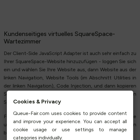
Kundenseitiges virtuelles SquareSpace-
Wartezimmer
Der Client-Side JavaScript Adapter ist auch sehr einfach zu
Ihrer SquareSpace-Website hinzuzufügen - loggen Sie sich
ein und wählen Sie Ihre Website aus, dann Website aus der
linken Navigation, Website Tools (im Abschnitt Utilities in
der linken Navigation), Code Injection, und dann kopieren
Sie ihn und fügen ihn in das Feld Header ein, dann
Cookies & Privacy
Speichern oben links.
Queue-Fair.com uses cookies to provide content
Für maximale Sicherheit auf SquareSpace verwenden Sie
and improve your experience. You can accept all
unseren
SquareSpace Network-Edge Adapter
, der unten
cookie usage or use settings to manage
beschrieben wird.
categories individually.