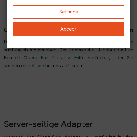
Settings
Accept
Client-seitiger Adapter Zusätzliche Ressourcen
Der Client-Side Adapter ist im
Technischen Leitfaden
ausführlich beschrieben. Das technische Handbuch ist im
Bereich
Queue-Fair Portal > Hilfe
verfügbar, oder Sie
können
eine Kopie
bei uns anfordern.
Server-seitige Adapter