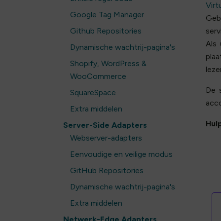
Virt
Google Tag Manager
Gebr
Github Repositories
ser
Als
Dynamische wachtrij-pagina's
pla
Shopify, WordPress &
leze
WooCommerce
De 
SquareSpace
acco
Extra middelen
Hulp
Server-Side Adapters
Webserver-adapters
Eenvoudige en veilige modus
GitHub Repositories
Dynamische wachtrij-pagina's
Extra middelen
Netwerk-Edge Adapters