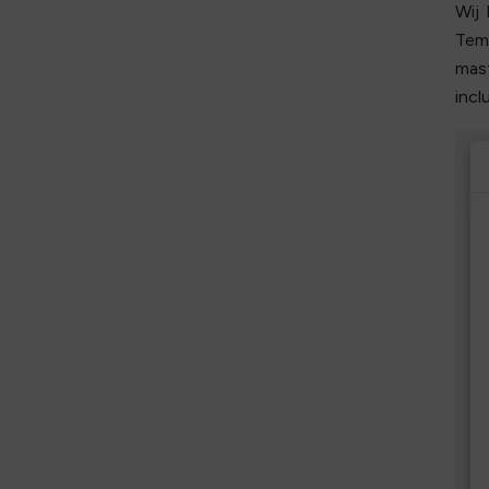
Wij
Temp
mast
incl