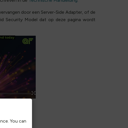
chreven in de
Technische Handleiding
.
 vervangen door een Server-Side Adapter, of de
brid Security Model dat op deze pagina wordt
ence. You can