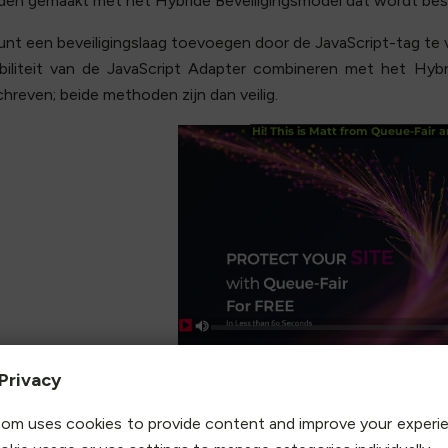
en gemaakt met het Hybride Beveiligingsmodel dat wordt bes
unt een beveiligingslaag toevoegen door de JavaScript-tag te
ibiliteit van de JavaScript Adapter combineren met het Hy
hreven; beide methoden zijn dan veilig.
Privacy
ele regel code
om uses cookies to provide content and improve your experi