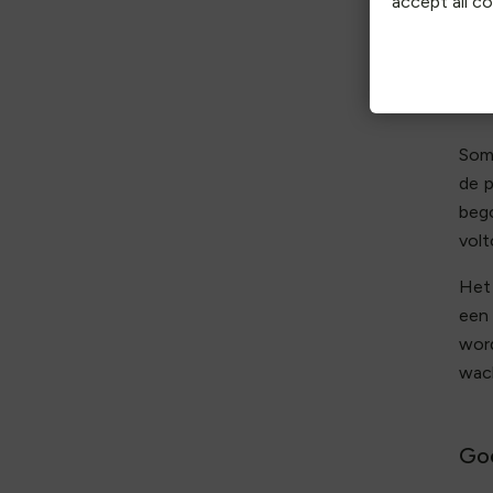
accept all c
Om d
sect
Som
de p
bego
volt
Het
een 
word
wach
Go