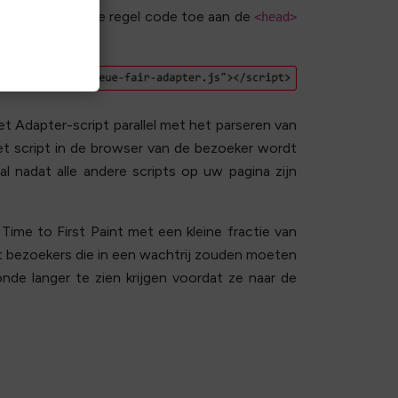
 volgende enkele regel code toe aan de
<head>
t Adapter-script parallel met het parseren van
t script in de browser van de bezoeker wordt
l nadat alle andere scripts op uw pagina zijn
Time to First Paint met een kleine fractie van
at bezoekers die in een wachtrij zouden moeten
nde langer te zien krijgen voordat ze naar de