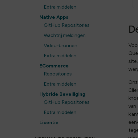
Extra middelen
Native Apps
GitHub Repositories
De
Wachtrij meldingen
Voo
Video-bronnen
Queu
Extra middelen
site
ECommerce
wer
Repositories
Onze
Extra middelen
Cli
Hybride Beveiliging
knoe
GitHub Repositories
van 
Extra middelen
kla
een
Licentie
tege