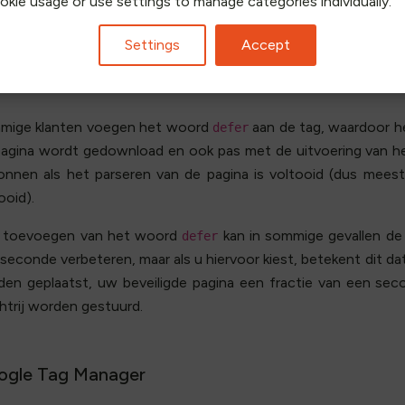
ookie usage or use settings to manage categories individually.
e Client-Side Adapter aan uw site toe te voegen, voegt u de
ie van uw pagina's:
Settings
Accept
mige klanten voegen het woord
aan de tag, waardoor he
defer
agina wordt gedownload en ook pas met de uitvoering van he
nnen als het parseren van de pagina is voltooid (dus meesta
ooid).
 toevoegen van het woord
kan in sommige gevallen de 
defer
seconde verbeteren, maar als u hiervoor kiest, betekent dit d
en geplaatst, uw beveiligde pagina een fractie van een seco
trij worden gestuurd.
ogle Tag Manager