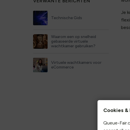
word
VERWANTE BERICHTEN
Je k
Technische Gids
flex
besc
Waarom een op snelheid
gebaseerde virtuele
wachtkamer gebruiken?
Virtuele wachtkamers voor
eCommerce
Cookies & 
Enk
Queue-Fair.c