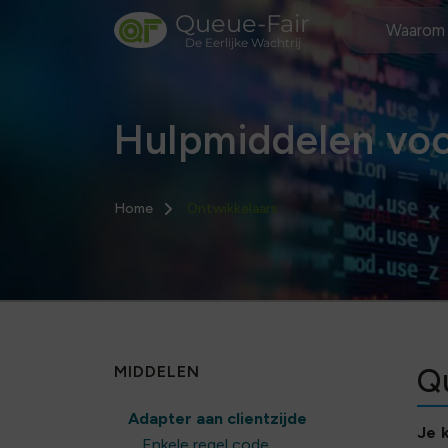
Queue-Fair
Waarom 
De Eerlijke Wachtrij
Hulpmiddelen voo
Home
Ontwikkelaars
MIDDELEN
Q
Adapter aan clientzijde
Je 
Enkele regel code