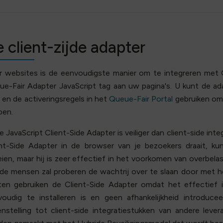
 client-zijde adapter
r websites is de eenvoudigste manier om te integreren met 
e-Fair Adapter JavaScript tag aan uw pagina's. U kunt de ada
, en de activeringsregels in het
Queue-Fair Portal
gebruiken om 
pen.
 JavaScript Client-Side Adapter is veiliger dan client-side in
ent-Side Adapter in de browser van je bezoekers draait, k
ien, maar hij is zeer effectief in het voorkomen van overbela
de mensen zal proberen de wachtrij over te slaan door met h
nten gebruiken de Client-Side Adapter omdat het effectief 
voudig te installeren is en geen afhankelijkheid introduc
nstelling tot client-side integratiestukken van andere leve