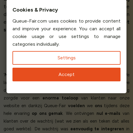
toen we vanaf het Queue-Fair-dashboard zagen hoe
Cookies & Privacy
de gebruikers de virtuele wachtkamer binnenrolden
Queue-Fair.com uses cookies to provide content
en vervolgens naar de site werden geleid en
met
and improve your experience. You can accept all
succes hun aankopen deden
.’
cookie usage or use settings to manage
categories individually.
Chris Shull - Founding Principal
Settings
Heyday Web Media
Accept
‘
Minder stress
bij de lancering van onze online winkel! We
lanceerden een gloednieuwe website op dezelfde dag dat we
dit jaar opengingen voor bestellingen. De lanceringsdag
zorgde voor een
enorme toeloop
van klanten naar onze
website en dankzij Queue-Fair
voelden
we
ons
tijdens deze
hele ervaring
op ons gemak
. We ontvingen
nul e-mails
van
klanten over de wachtrij (wat we zien als een teken dat alles
goed werkte). De wachtrij was
eenvoudig te integreren
in