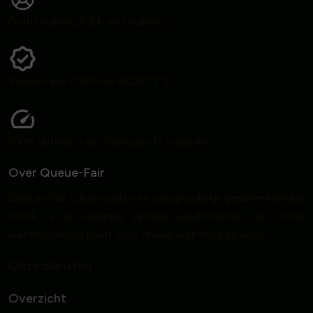
Gratis training & 24-uurs hulplijn
Voldoet aan GDPR en WCAG 2.2
100% uptime in de afgelopen 12 maanden
Over Queue-Fair
Queue-Fair, uitgevonden en oorspronkelijk gepatenteerd in
2004, is de originele virtuele wachtruimte, die online
wachtrijbeheer biedt voor drukke websites en apps.
Onze diensten
Overzicht