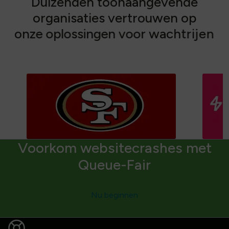
D
u
i
z
e
n
d
e
n
t
o
o
n
a
a
n
g
e
v
e
n
d
e
o
r
g
a
n
i
s
a
t
i
e
s
v
e
r
t
r
o
u
w
e
n
o
p
o
n
z
e
o
p
l
o
s
s
i
n
g
e
n
v
o
o
r
w
a
c
h
t
r
i
j
e
n
Voorkom websitecrashes met
Queue-Fair
Nu beginnen