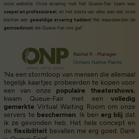
onze website. Onze ervaring met het Queue-Fair team was
soepel en professioneel
, en het beste van alles was dat onze
klanten een
geweldige ervaring hadden!
We waardeerden de
gemoedsrust
die Queue-Fair ons gaf.’
Rachel R - Manager
Ontario Native Plants
‘Na een stormloop van mensen die allemaal
tegelijk kaartjes probeerden te kopen voor
een van onze
populaire theatershows
,
kwam Queue-Fair met een
volledig
gemerkte
Virtual Waiting Room om onze
servers te
beschermen
. Ik ben
erg blij
dat
ik ze gevonden heb. Het hele concept en
de
flexibiliteit
bevallen me erg goed. Dank
u, Queue-Fair!’