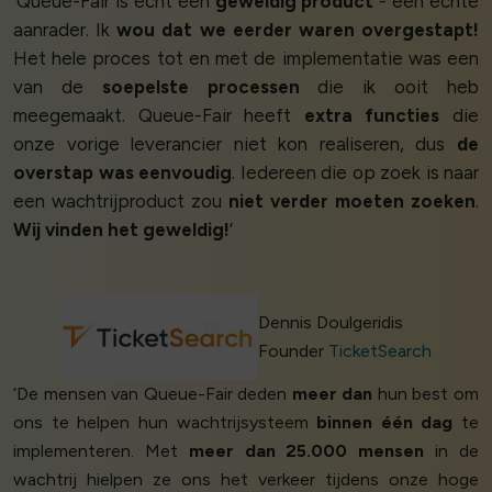
‘Queue-Fair is echt een
geweldig product
- een echte
aanrader. Ik
wou dat we eerder waren overgestapt!
Het hele proces tot en met de implementatie was een
van de
soepelste processen
die ik ooit heb
meegemaakt. Queue-Fair heeft
extra functies
die
onze vorige leverancier niet kon realiseren, dus
de
overstap was eenvoudig
. Iedereen die op zoek is naar
een wachtrijproduct zou
niet verder moeten zoeken
.
Wij vinden het geweldig!
’
Dennis Doulgeridis
Founder
TicketSearch
‘De mensen van Queue-Fair deden
meer dan
hun best om
ons te helpen hun wachtrijsysteem
binnen één dag
te
implementeren. Met
meer dan 25.000 mensen
in de
wachtrij hielpen ze ons het verkeer tijdens onze hoge