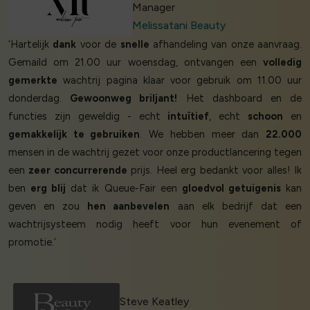
Manager
Melissatani Beauty
‘Hartelijk
dank
voor de
snelle
afhandeling van onze aanvraag.
Gemaild om 21.00 uur woensdag, ontvangen een
volledig
gemerkte
wachtrij pagina klaar voor gebruik om 11.00 uur
donderdag.
Gewoonweg briljant!
Het dashboard en de
functies zijn geweldig - echt
intuïtief
, echt
schoon
en
gemakkelijk te gebruiken
. We hebben meer dan
22.000
mensen in de wachtrij gezet voor onze productlancering tegen
een
zeer concurrerende
prijs. Heel erg bedankt voor alles! Ik
ben
erg blij
dat ik Queue-Fair een
gloedvol getuigenis
kan
geven en zou
hen aanbevelen
aan elk bedrijf dat een
wachtrijsysteem nodig heeft voor hun evenement of
promotie.’
Steve Keatley