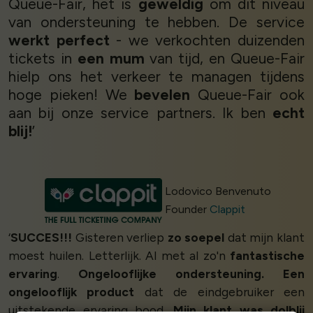
Queue-Fair, het is
geweldig
om dit niveau
van ondersteuning te hebben. De service
werkt perfect
- we verkochten duizenden
tickets in
een mum
van tijd, en Queue-Fair
hielp ons het verkeer te managen tijdens
hoge pieken! We
bevelen
Queue-Fair ook
aan bij onze service partners. Ik ben
echt
blij!
’
Lodovico Benvenuto
Founder
Clappit
‘
SUCCES!!!
Gisteren verliep
zo soepel
dat mijn klant
moest huilen. Letterlijk. Al met al zo'n
fantastische
ervaring
.
Ongelooflijke ondersteuning. Een
ongelooflijk product
dat de eindgebruiker een
uitstekende ervaring bood.
Mijn klant was dolblij