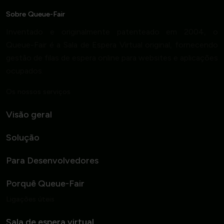
Sobre Queue-Fair
Inventado e originalmente patenteado em 2004, o
Queue-Fair é a Sala de Espera Virtual original, fornecendo
gestão de filas de espera online para websites e aplicações
ocupados.
Os nossos serviços
Visão geral
Solução
Para Desenvolvedores
Porquê Queue-Fair
Ligações úteis
Sala de espera virtual