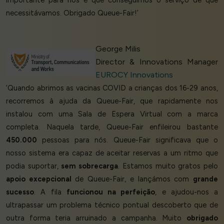
importante para nós é que conseguimos o serviço de que
necessitávamos. Obrigado Queue-Fair!’
George Milis
Director & Innovations Manager
EUROCY Innovations
‘Quando abrimos as vacinas COVID a crianças dos 16-29 anos,
recorremos à ajuda da Queue-Fair, que rapidamente nos
instalou com uma Sala de Espera Virtual com a marca
completa. Naquela tarde, Queue-Fair enfileirou bastante
450.000
pessoas para nós. Queue-Fair significava que o
nosso sistema era capaz de aceitar reservas a um ritmo que
podia suportar,
sem sobrecarga
. Estamos muito gratos pelo
apoio excepcional
de Queue-Fair, e lançámos com
grande
sucesso
. A fila
funcionou na perfeição
, e ajudou-nos a
ultrapassar um problema técnico pontual descoberto que de
outra forma teria arruinado a campanha. Muito
obrigado