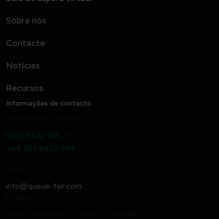
Sobre nós
Contacte
Notícias
Recursos
Informações de contacto
Linha de apoio 24 horas
0333 5432 108
UK
+44 203 6422 994
Intl
Email
Endereço
86-90 Paul Street, London EC2A 4NE