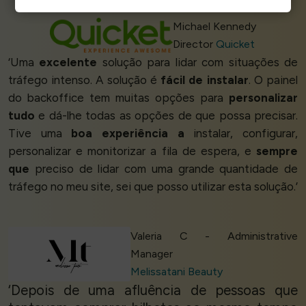
Michael Kennedy
Director
Quicket
‘Uma
excelente
solução para lidar com situações de
tráfego intenso. A solução é
fácil de instalar
. O painel
do backoffice tem muitas opções para
personalizar
tudo
e dá-lhe todas as opções de que possa precisar.
Tive uma
boa experiência a
instalar, configurar,
personalizar e monitorizar a fila de espera, e
sempre
que
preciso de lidar com uma grande quantidade de
tráfego no meu site, sei que posso utilizar esta solução.’
Valeria C - Administrative
Manager
Melissatani Beauty
‘Depois de uma afluência de pessoas que