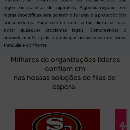
regem os sorteios de sapatilhas. Algumas regiões têm
regras específicas para garantir o fair play e a proteção dos
consumidores. Familiarize-se com estas diretrizes para
evitar quaisquer problemas legais. Compreender o
enquadramento ajuda-o a navegar no processo de forma
tranquila e confiante.
M
i
l
h
a
r
e
s
d
e
o
r
g
a
n
i
z
a
ç
õ
e
s
l
í
d
e
r
e
s
c
o
n
f
i
a
m
e
m
n
a
s
n
o
s
s
a
s
s
o
l
u
ç
õ
e
s
d
e
f
i
l
a
s
d
e
e
s
p
e
r
a