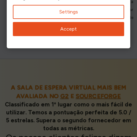
com chegadas sucessivas. É comparável a ter um operador a
telefonar-lhe nos dias de encomendas telefónicas ou a reservar
Settings
uma reserva dedicada num estabelecimento tipicamente de
entrada, para espalhar a carga das altas taxas de chegada.
Accept
A SALA DE ESPERA VIRTUAL MAIS BEM
AVALIADA NO
G2
E
SOURCEFORGE
Classificado em 1º lugar como o mais fácil de
utilizar. Temos a pontuação perfeita de 5.0 /
5 estrelas. Supera o segundo fornecedor em
todas as métricas.