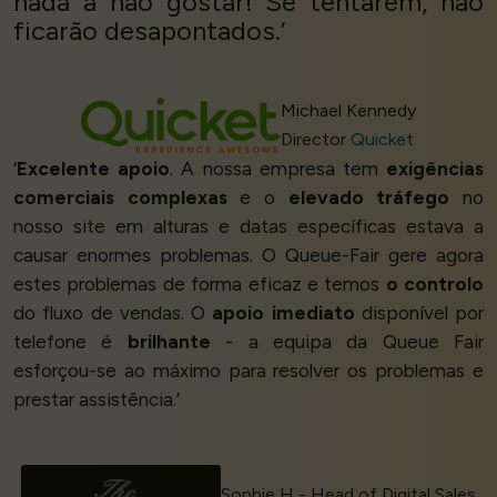
nada a não gostar! Se tentarem, não
ficarão desapontados.’
Michael Kennedy
Director
Quicket
‘
Excelente apoio
. A nossa empresa tem
exigências
comerciais complexas
e o
elevado tráfego
no
nosso site em alturas e datas específicas estava a
causar enormes problemas. O Queue-Fair gere agora
estes problemas de forma eficaz e temos
o controlo
do fluxo de vendas. O
apoio imediato
disponível por
telefone é
brilhante
- a equipa da Queue Fair
esforçou-se ao máximo para resolver os problemas e
prestar assistência.’
Sophie H - Head of Digital Sales