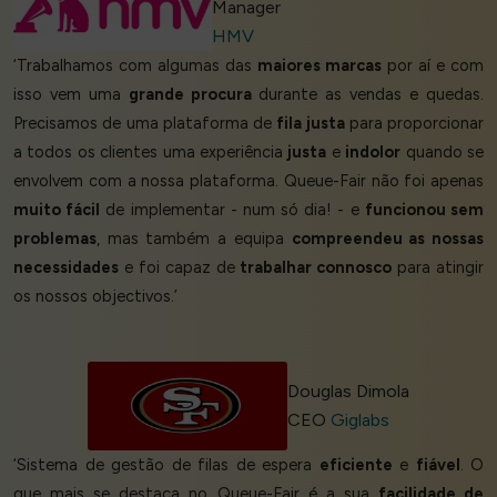
Manager
HMV
‘Trabalhamos com algumas das
maiores marcas
por aí e com
isso vem uma
grande procura
durante as vendas e quedas.
Precisamos de uma plataforma de
fila justa
para proporcionar
a todos os clientes uma experiência
justa
e
indolor
quando se
envolvem com a nossa plataforma. Queue-Fair não foi apenas
muito fácil
de implementar - num só dia! - e
funcionou sem
problemas
, mas também a equipa
compreendeu as nossas
necessidades
e foi capaz de
trabalhar connosco
para atingir
os nossos objectivos.’
Douglas Dimola
CEO
Giglabs
‘Sistema de gestão de filas de espera
eficiente
e
fiável
. O
que mais se destaca no Queue-Fair é a sua
facilidade de