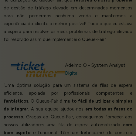
na utilização do Queue-Fair, que
resolveu o nosso problema
de gestão de tráfego elevado em determinados momentos
para não perdermos nenhuma venda e mantermos a
experiência do cliente o melhor possível! Tudo o que eu estava
à espera para resolver os meus problemas de tráfego elevado
foi resolvido assim que implementei o Queue-Fair.’
Adelmo O - System Analyst
Digita
‘Uma óptima solução para um sistema de filas de espera
eficiente, apoiada por profissionais competentes e
fantásticos
. O Queue-Fair é
muito
fácil de
utilizar
e
simples
de integrar
. A sua equipa ajudou-nos
em todas as fases do
processo
. Graças ao Queue-Fair, conseguimos fornecer aos
nossos utilizadores uma fila de espera automatizada
com
bom aspeto
e funcional. Têm um
belo
painel de controlo