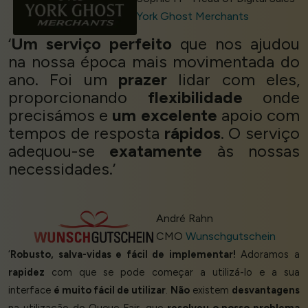
York Ghost Merchants
‘
Um serviço perfeito
que nos ajudou
na nossa época mais movimentada do
ano. Foi um
prazer
lidar com eles,
proporcionando
flexibilidade
onde
precisámos e
um excelente
apoio com
tempos de resposta
rápidos
. O serviço
adequou-se
exatamente
às nossas
necessidades.’
André Rahn
CMO
Wunschgutschein
‘
Robusto, salva-vidas e fácil de implementar!
Adoramos a
rapidez
com que se pode começar a utilizá-lo e a sua
interface
é muito fácil de utilizar
.
Não
existem
desvantagens