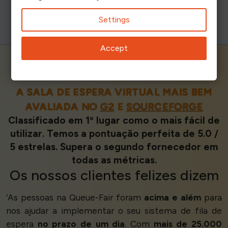
Settings
Accept
A SALA DE ESPERA VIRTUAL MAIS BEM
AVALIADA NO
G2
E
SOURCEFORGE
Classificado em 1º lugar como o mais fácil de
utilizar. Temos a pontuação perfeita de 5.0 /
5 estrelas. Supera o segundo fornecedor em
todas as métricas.
Os nossos
clientes felizes
dizem
‘As pessoas na Queue-Fair foram
acima e além
para
nos ajudar a implementar o seu sistema de fila de
espera
no prazo de um dia
. Com
mais de 25.000