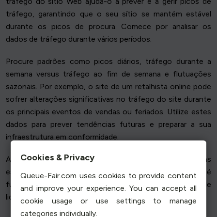
tráfego do sítio Web ajuda-o a prever e a gerir picos de
tráfego, garantindo que o seu sítio se mantém estável
durante os picos de procura. Comece por analisar os
dados de tráfego durante vários períodos.
Procure padrões como picos diários, tráfego durante a
semana versus tráfego ao fim de semana e flutuações
sazonais. Por exemplo, o site de um retalhista online pode
sofrer alterações significativas no tráfego do site durante
os principais eventos de vendas ou feriados. Utilize estes
dados para prever tendências futuras e preparar a sua
infraestrutura em conformidade.
Cookies & Privacy
A análise regular ajuda a identificar anomalias e a ajustar as
estratégias de forma proactiva. Este processo contínuo é
Queue-Fair.com uses cookies to provide content
fundamental para manter um sítio Web robusto capaz de
and improve your experience. You can accept all
lidar com picos de tráfego.
cookie usage or use settings to manage
categories individually.