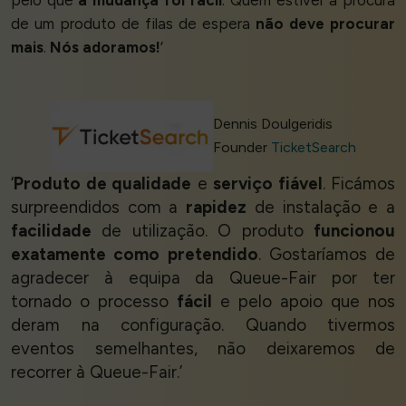
pelo que
a mudança foi fácil
. Quem estiver à procura
de um produto de filas de espera
não deve procurar
mais
.
Nós adoramos!
’
Dennis Doulgeridis
Founder
TicketSearch
‘
Produto de qualidade
e
serviço fiável
. Ficámos
surpreendidos com a
rapidez
de instalação e a
facilidade
de utilização. O produto
funcionou
exatamente como pretendido
. Gostaríamos de
agradecer à equipa da Queue-Fair por ter
tornado o processo
fácil
e pelo apoio que nos
deram na configuração. Quando tivermos
eventos semelhantes, não deixaremos de
recorrer à Queue-Fair.’