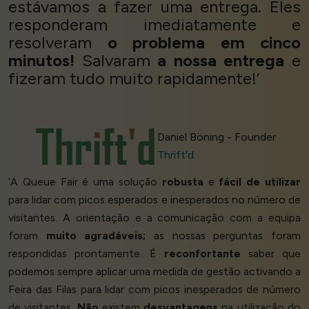
estávamos a fazer uma entrega. Eles
responderam imediatamente e
resolveram
o problema em cinco
minutos!
Salvaram
a nossa entrega
e
fizeram tudo muito rapidamente!’
Daniel Böning - Founder
Thrift'd
‘A Queue Fair é uma solução
robusta
e
fácil de utilizar
para lidar com picos esperados e inesperados no número de
visitantes. A orientação e a comunicação com a equipa
foram
muito agradáveis;
as nossas perguntas foram
respondidas prontamente. É
reconfortante
saber que
podemos sempre aplicar uma medida de gestão activando a
Feira das Filas para lidar com picos inesperados de número
de visitantes.
Não
existem
desvantagens
na utilização do