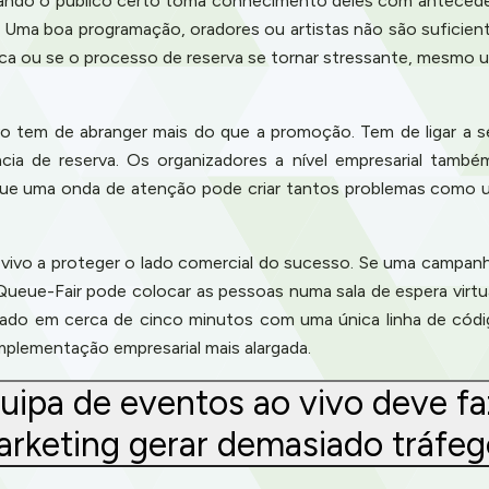
ando o público certo toma conhecimento deles com antecedên
r. Uma boa programação, oradores ou artistas não são suficient
fraca ou se o processo de reserva se tornar stressante, mesm
o tem de abranger mais do que a promoção. Tem de ligar a se
cia de reserva. Os organizadores a nível empresarial tamb
e uma onda de atenção pode criar tantos problemas como um
 vivo a proteger o lado comercial do sucesso. Se uma campan
Queue-Fair pode colocar as pessoas numa sala de espera virtua
ionado em cerca de cinco minutos com uma única linha de c
plementação empresarial mais alargada.
ipa de eventos ao vivo deve faz
rketing gerar demasiado tráfe