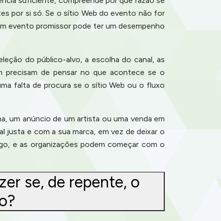
cia suficiente, compreende por que razão se
es por si só. Se o sítio Web do evento não for
o um evento promissor pode ter um desempenho
leção do público-alvo, a escolha do canal, as
ém precisam de pensar no que acontece se o
a falta de procura se o sítio Web ou o fluxo
ha, um anúncio de um artista ou uma venda em
l justa e com a sua marca, em vez de deixar o
ódigo, e as organizações podem começar com o
er se, de repente, o
go?