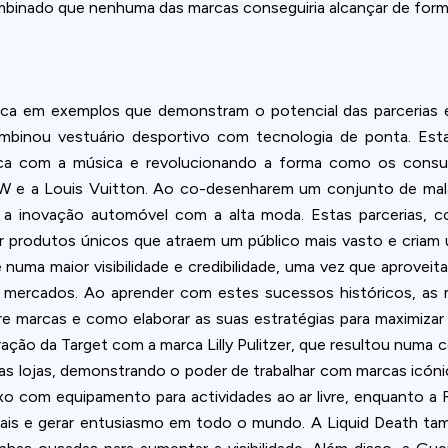
ombinado que nenhuma das marcas conseguiria alcançar de for
rica em exemplos que demonstram o potencial das parcerias 
binou vestuário desportivo com tecnologia de ponta. Esta 
sica com a música e revolucionando a forma como os consu
W e a Louis Vuitton. Ao co-desenharem um conjunto de mal
 a inovação automóvel com a alta moda. Estas parcerias, 
r produtos únicos que atraem um público mais vasto e cria
uma maior visibilidade e credibilidade, uma vez que aproveit
os mercados. Ao aprender com estes sucessos históricos, 
 marcas e como elaborar as suas estratégias para maximizar 
ação da Target com a marca Lilly Pulitzer, que resultou numa
nas lojas, demonstrando o poder de trabalhar com marcas icóni
xo com equipamento para actividades ao ar livre, enquanto a R
icais e gerar entusiasmo em todo o mundo. A Liquid Death t