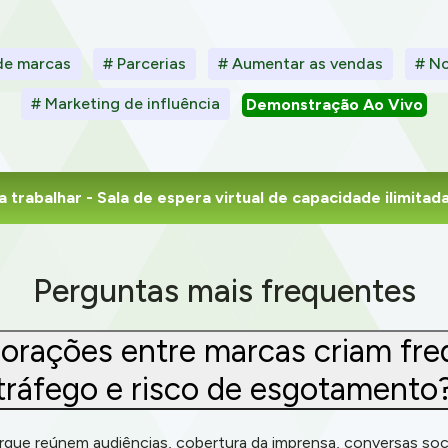
de marcas
# Parcerias
# Aumentar as vendas
# N
# Marketing de influência
Demonstração Ao Vivo
 trabalhar
- Sala de espera virtual de capacidade ilimita
Perguntas mais frequentes
borações entre marcas criam fr
tráfego e risco de esgotamento
que reúnem audiências, cobertura da imprensa, conversas soc