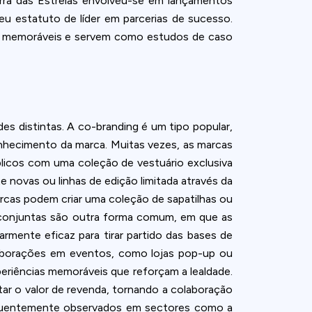
uerra das Estrelas envolveu-se em lançamentos
u estatuto de líder em parcerias de sucesso.
 e memoráveis e servem como estudos de caso
 distintas. A co-branding é um tipo popular,
hecimento da marca. Muitas vezes, as marcas
licos com uma coleção de vestuário exclusiva
 novas ou linhas de edição limitada através da
rcas podem criar uma coleção de sapatilhas ou
g conjuntas são outra forma comum, em que as
armente eficaz para tirar partido das bases de
olaborações em eventos, como lojas pop-up ou
riências memoráveis que reforçam a lealdade.
ar o valor de revenda, tornando a colaboração
requentemente observados em sectores como a