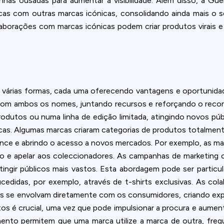
anhas ousadas para aumentar a visibilidade. Além disso, a G
cas com outras marcas icónicas, consolidando ainda mais o se
aborações com marcas icónicas podem criar produtos virais
várias formas, cada uma oferecendo vantagens e oportunidades
om ambos os nomes, juntando recursos e reforçando o recon
odutos ou numa linha de edição limitada, atingindo novos púb
as. Algumas marcas criaram categorias de produtos totalmente
ance e abrindo o acesso a novos mercados. Por exemplo, as ma
ruído e apelar aos coleccionadores. As campanhas de marketin
atingir públicos mais vastos. Esta abordagem pode ser particul
sucedidas, por exemplo, através de t-shirts exclusivas. As c
s se envolvam diretamente com os consumidores, criando expe
s é crucial, uma vez que pode impulsionar a procura e aument
iamento permitem que uma marca utilize a marca de outra, f