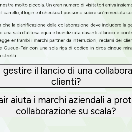
nestra molto piccola. Un gran numero di visitatori arriva insi
il carrello, il login e il checkout possono subire un'immediata so
a che la pianificazione della collaborazione deve includere la g
una sala d'attesa equa e brandizzata davanti al lancio e contro
gge entrambi i marchi partner da interruzioni, reclami dei clie
 Queue-Fair con una sola riga di codice in circa cinque min
 stretti.
estire il lancio di una collabora
clienti?
r aiuta i marchi aziendali a pro
collaborazione su scala?
Privacy
om uses cookies to provide content and improve your experi