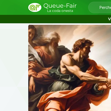
Queue-Fair
Perch
La coda onesta
V