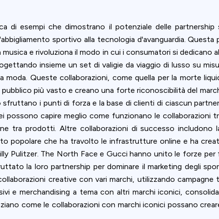
cca di esempi che dimostrano il potenziale delle partnership s
'abbigliamento sportivo alla tecnologia d'avanguardia. Questa p
la musica e rivoluziona il modo in cui i consumatori si dedicano
gettando insieme un set di valigie da viaggio di lusso su misu
ta moda. Queste collaborazioni, come quella per la morte liqui
pubblico più vasto e creano una forte riconoscibilità del mar
to sfruttano i punti di forza e la base di clienti di ciascun par
ei possono capire meglio come funzionano le collaborazioni tr
ne tra prodotti. Altre collaborazioni di successo includono l
lto popolare che ha travolto le infrastrutture online e ha creat
illy Pulitzer. The North Face e Gucci hanno unito le forze per 
tato la loro partnership per dominare il marketing degli spor
llaborazioni creative con vari marchi, utilizzando campagne tagl
sivi e merchandising a tema con altri marchi iconici, consolida
iano come le collaborazioni con marchi iconici possano creare