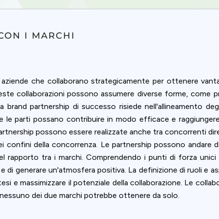
ookie usage or use settings to manage categories individually.
Settings
Accept
CON I MARCHI
 aziende che collaborano strategicamente per ottenere vantagg
ueste collaborazioni possono assumere diverse forme, come pr
 brand partnership di successo risiede nell'allineamento degli 
e parti possano contribuire in modo efficace e raggiungere g
partnership possono essere realizzate anche tra concorrenti dire
i confini della concorrenza. Le partnership possono andare da
del rapporto tra i marchi. Comprendendo i punti di forza unic
e di generare un'atmosfera positiva. La definizione di ruoli e asp
si e massimizzare il potenziale della collaborazione. Le collabo
 nessuno dei due marchi potrebbe ottenere da solo.