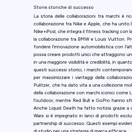
Storie storiche di successo
La storia delle collaborazioni tra marchi è ri
collaborazione tra Nike e Apple, che ha unito l
Nike+iPod, che integra il fitness tracking con 
la collaborazione tra BMW e Louis Vuitton. Pro
fondere l'innovazione automobilistica con l'al
possa creare prodotti unici che attraggono un 
in una maggiore visibilità e credibilità, in quan
questi successi storici, i marchi contemporan
per massimizzare i vantaggi della collaborazio
Pulitzer, che ha dato vita a una collezione mo
della collaborazione con marchi iconici come L
l'outdoor, mentre Red Bull e GoPro hanno sfrut
Anche Liquid Death ha fatto notizia grazie a co
Wars si è impegnato in lanci di prodotti esclu
partnership di successo. Questi esempi evidenz
di studio per una strategia di marca efficace.