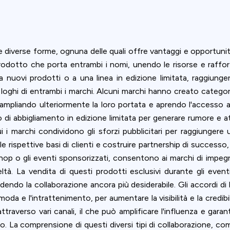
diverse forme, ognuna delle quali offre vantaggi e opportunità
rodotto che porta entrambi i nomi, unendo le risorse e raffor
a nuovi prodotti o a una linea in edizione limitata, raggiun
 loghi di entrambi i marchi. Alcuni marchi hanno creato catego
e, ampliando ulteriormente la loro portata e aprendo l'accesso
 di abbigliamento in edizione limitata per generare rumore e at
 i marchi condividono gli sforzi pubblicitari per raggiunger
e rispettive basi di clienti e costruire partnership di success
shop o gli eventi sponsorizzati, consentono ai marchi di impe
ltà. La vendita di questi prodotti esclusivi durante gli even
dendo la collaborazione ancora più desiderabile. Gli accordi di 
oda e l'intrattenimento, per aumentare la visibilità e la credib
ttraverso vari canali, il che può amplificare l'influenza e garan
. La comprensione di questi diversi tipi di collaborazione, com