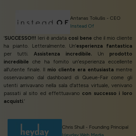
Antanas Toliušis - CEO
Instead Of
‘
SUCCESSO!!!
Ieri è andata
così bene
che il mio cliente
ha pianto. Letteralmente. Un'
esperienza fantastica
per tutti.
Assistenza incredibile.
Un
prodotto
incredibile
che ha fornito un'esperienza eccellente
all'utente finale. Il
mio cliente era entusiasta
mentre
osservavamo dal dashboard di Queue-Fair come gli
utenti arrivavano nella sala d'attesa virtuale, venivano
passati al sito ed effettuavano
con successo i loro
acquisti
.’
Chris Shull - Founding Principal
Heyday Web Media