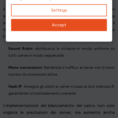
Il bilanciamento del carico aiuta a distribuire il traffico in
Settings
entrata su più server, evitando che un singolo server venga
sovraccaricato. Un bilanciatore di carico distribuisce il
Accept
traffico di rete su più server, migliorando le prestazioni e
l'affidabilità. Ci sono diverse tecniche da considerare:
Round Robin
: distribuisce le richieste in modo uniforme su
tutti i server in modo sequenziale.
Meno connessioni
: Reindirizza il traffico al server con il minor
numero di connessioni attive.
Hash IP
: Assegna gli utenti ai server in base al loro indirizzo IP,
garantendo un instradamento coerente.
L'implementazione del bilanciamento del carico non solo
migliora le prestazioni dei server, ma aumenta anche