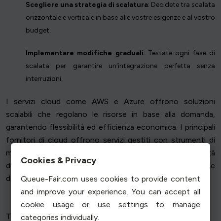
Scegliere una strategia di scalatura
: Decidete tra scalata
orizzontale e verticale in base alle vostre esigenze e al vostro
budget.
Implementare modifiche graduali
: Testate ogni fase di
scalata per garantire un'integrazione perfetta senza
interruzioni.
I servizi cloud come AWS e Azure offrono soluzioni
scalabili che regolano le risorse in base alla domanda,
garantendo flessibilità ed efficienza economica. I principali
fornitori di cloud offrono servizi gestiti con strumenti di
monitoraggio integrati, bilanciatori di carico e funzionalità
Cookies & Privacy
di autoscaling. Questi provider cloud facilitano la gestione
dell'infrastruttura e la scalabilità delle risorse.
Queue-Fair.com uses cookies to provide content
and improve your experience. You can accept all
cookie usage or use settings to manage
Tecniche di bilanciamento del carico
categories individually.