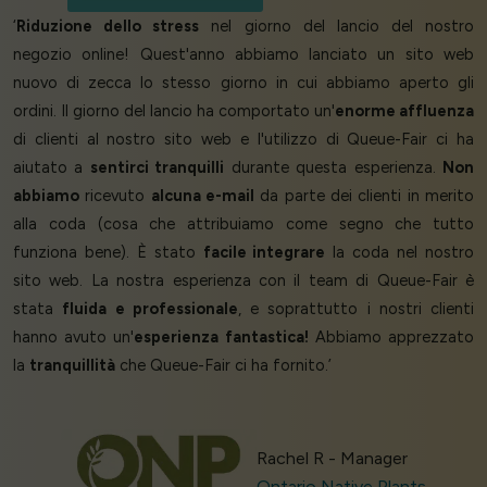
‘
Riduzione dello stress
nel giorno del lancio del nostro
negozio online! Quest'anno abbiamo lanciato un sito web
nuovo di zecca lo stesso giorno in cui abbiamo aperto gli
ordini. Il giorno del lancio ha comportato un'
enorme affluenza
di clienti al nostro sito web e l'utilizzo di Queue-Fair ci ha
aiutato a
sentirci tranquilli
durante questa esperienza.
Non
abbiamo
ricevuto
alcuna e-mail
da parte dei clienti in merito
alla coda (cosa che attribuiamo come segno che tutto
funziona bene). È stato
facile integrare
la coda nel nostro
sito web. La nostra esperienza con il team di Queue-Fair è
stata
fluida e professionale
, e soprattutto i nostri clienti
hanno avuto un'
esperienza fantastica!
Abbiamo apprezzato
la
tranquillità
che Queue-Fair ci ha fornito.’
Rachel R - Manager
Ontario Native Plants