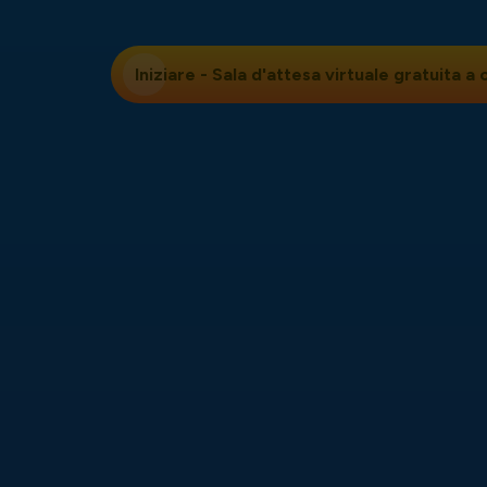
Iniziare -
Sala d'attesa virtuale
gratuita a c