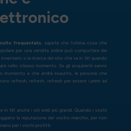
e
t
t
r
o
n
i
c
o
molto frequentato
, sapete che l'ultima cosa che
opolare per una vendita online può comportare dei
inventario o la ricerca del sito che va in tilt quando
are nello stesso momento. Se gli acquirenti sanno
to momento e che andrà esaurito, le persone che
ono refresh, refresh, refresh per essere i primi ad
n tilt anche i siti web più grandi. Quando i vostri
neggiano la reputazione del vostro marchio, per non
vano per i vostri profitti.