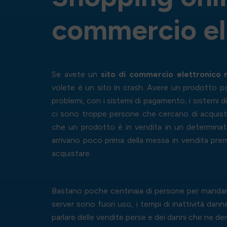
c
o
m
m
e
r
c
i
o
e
l
Se avete un
sito di commercio elettronico 
volete è un sito in crash. Avere un prodotto p
problemi, con i sistemi di pagamento, i sistemi di 
ci sono troppe persone che cercano di acquist
che un prodotto è in vendita in un determina
arrivano poco prima della messa in vendita prem
acquistare.
Bastano poche centinaia di persone per mandare i
server sono fuori uso, i tempi di inattività dan
parlare delle vendite perse e dei danni che ne deri