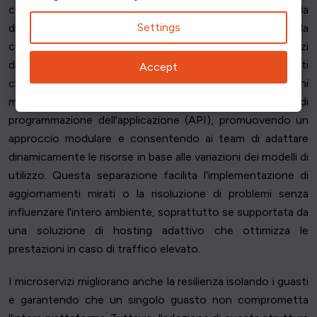
componenti in un'unica base di codice, semplificando la
Settings
distribuzione ma limitando la scalabilità all'aumentare della
complessità. Al contrario, un framework a microservizi
divide un'applicazione in moduli più piccoli e indipendenti
Accept
che possono evolvere o scalare individualmente. Ogni
modulo comunica attraverso un'interfaccia di
programmazione dell'applicazione (API), promuovendo un
approccio modulare e consentendo ai team di adattare
dinamicamente le risorse in base alle variazioni dei modelli di
utilizzo. Questa separazione facilita l'implementazione di
aggiornamenti mirati o la risoluzione di problemi senza
influenzare l'intero ambiente, soprattutto se supportata da
una soluzione di hosting adattivo che ottimizza le
prestazioni in caso di traffico elevato.
I microservizi migliorano anche la resilienza isolando i guasti
e garantendo che un singolo guasto non comprometta