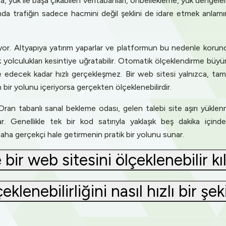
ma, yük ile başa çıkabilen veritabanları, önbellekleme, yük dengeleme
anda trafiğin sadece hacmini değil şeklini de idare etmek anlamın
or. Altyapıya yatırım yaparlar ve platformun bu nedenle korund
olculukları kesintiye uğratabilir. Otomatik ölçeklendirme büyüme
rbe edecek kadar hızlı gerçekleşmez. Bir web sitesi yalnızca, 
 bir yolunu içeriyorsa gerçekten ölçeklenebilirdir.
ran tabanlı sanal bekleme odası, gelen talebi site aşırı yükl
ar. Genellikle tek bir kod satırıyla yaklaşık beş dakika için
i daha gerçekçi hale getirmenin pratik bir yolunu sunar.
ir web sitesini ölçeklenebilir kı
klenebilirliğini nasıl hızlı bir şeki