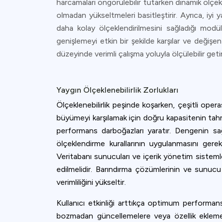
harcamaları öngörülebilir tutarken dinamik ölçe
olmadan yükseltmeleri basitleştirir. Ayrıca, iy
daha kolay ölçeklendirilmesini sağladığı modü
genişlemeyi etkin bir şekilde karşılar ve değişen 
düzeyinde verimli çalışma yoluyla ölçülebilir getir
Yaygın Ölçeklenebilirlik Zorlukları
Ölçeklenebilirlik peşinde koşarken, çeşitli opera
büyümeyi karşılamak için doğru kapasitenin tahmi
performans darboğazları yaratır. Dengenin sağl
ölçeklendirme kurallarının uygulanmasını gerekt
Veritabanı sunucuları ve içerik yönetim sisteml
edilmelidir. Barındırma çözümlerinin ve sunucu 
verimliliğini yükseltir.
Kullanıcı etkinliği arttıkça optimum performan
bozmadan güncellemelere veya özellik eklemeler