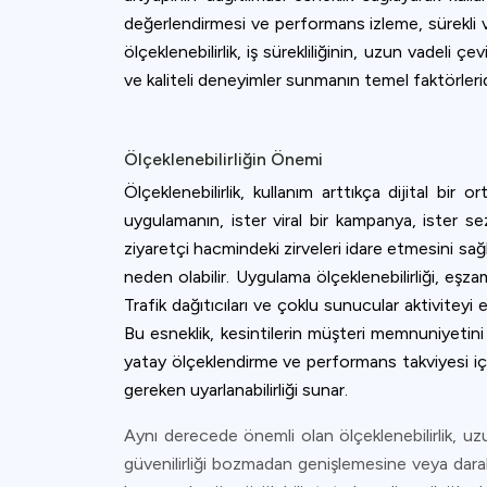
değerlendirmesi ve performans izleme, sürekli v
ölçeklenebilirlik, iş sürekliliğinin, uzun vadeli 
ve kaliteli deneyimler sunmanın temel faktörlerid
Ölçeklenebilirliğin Önemi
Ölçeklenebilirlik, kullanım arttıkça dijital bi
uygulamanın, ister viral bir kampanya, ister s
ziyaretçi hacmindeki zirveleri idare etmesini sağ
neden olabilir. Uygulama ölçeklenebilirliği, eşzam
Trafik dağıtıcıları ve çoklu sunucular aktiviteyi
Bu esneklik, kesintilerin müşteri memnuniyetini 
yatay ölçeklendirme ve performans takviyesi içi
gereken uyarlanabilirliği sunar.
Aynı derecede önemli olan ölçeklenebilirlik, uzun
güvenilirliği bozmadan genişlemesine veya daralm