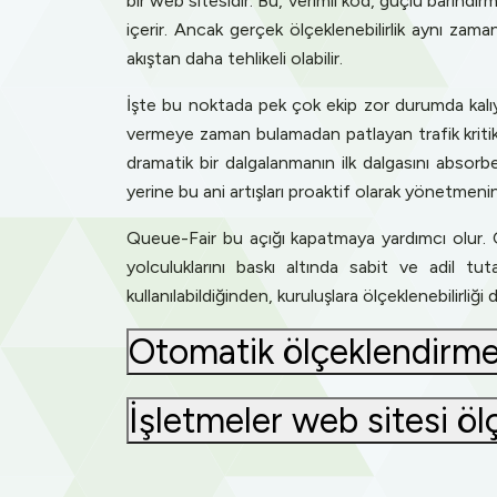
bir web sitesidir. Bu, verimli kod, güçlü barındır
içerir. Ancak gerçek ölçeklenebilirlik aynı zam
akıştan daha tehlikeli olabilir.
İşte bu noktada pek çok ekip zor durumda kalıy
vermeye zaman bulamadan patlayan trafik kritik y
dramatik bir dalgalanmanın ilk dalgasını abso
yerine bu ani artışları proaktif olarak yönetmenin
Queue-Fair bu açığı kapatmaya yardımcı olur. O
yolculuklarını baskı altında sabit ve adil tut
kullanılabildiğinden, kuruluşlara ölçeklenebilirliğ
Otomatik ölçeklendirme b
İşletmeler web sitesi ölçe