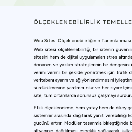
ÖLÇEKLENEBILIRLIK TEMELL
Web Sitesi Ölçeklenebilirliğinin Tanımlanması
Web sitesi ölçeklenebilirliği, bir sitenin gü
sitesini hem de dijital uygulamaları stres alt
donanım ve yazılım stratejilerinin bir dengesi
verimi verimli bir şekilde yönetmek için trafik dağı
veritabanı ayarını ve ağ yönlendirmesini iyileşti
sürdürülmesine yardımcı olur ve her ziyaretçinin 
site, tüm ortamlarda sorunsuz çalışmayı sürdürürk
Etkili ölçeklendirme, hem yatay hem de dikey geni
sistemler arasında dağıtarak yanıt verebilirliğ
gücünü artırır. Modüler tasarımla birleştiğinde 
altyapının dağıtılması esneklik sağlayarak kulla