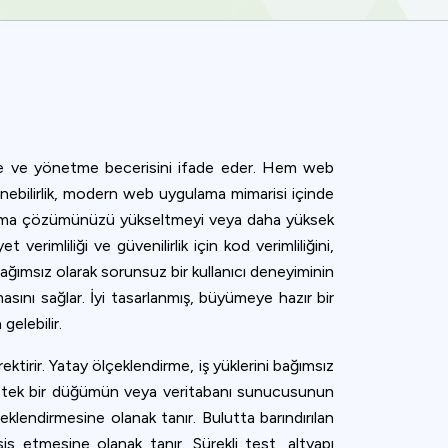
etme ve yönetme becerisini ifade eder. Hem web
nebilirlik, modern web uygulama mimarisi içinde
ındırma çözümünüzü yükseltmeyi veya daha yüksek
t verimliliği ve güvenilirlik için kod verimliliğini,
bağımsız olarak sorunsuz bir kullanıcı deneyiminin
masını sağlar. İyi tasarlanmış, büyümeye hazır bir
gelebilir.
ktirir. Yatay ölçeklendirme, iş yüklerini bağımsız
için tek bir düğümün veya veritabanı sunucusunun
eklendirmesine olanak tanır. Bulutta barındırılan
hsis etmesine olanak tanır. Sürekli test, altyapı