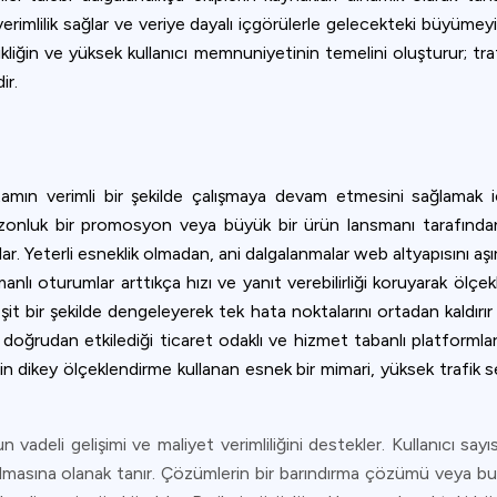
erimlilik sağlar ve veriye dayalı içgörülerle gelecekteki büyümey
çevikliğin ve yüksek kullanıcı memnuniyetinin temelini oluşturur; tra
ir.
r ortamın verimli bir şekilde çalışmaya devam etmesini sağlamak i
ezonluk bir promosyon veya büyük bir ürün lansmanı tarafından t
lar. Yeterli esneklik olmadan, ani dalgalanmalar web altyapısını aş
anlı oturumlar arttıkça hızı ve yanıt verebilirliği koruyarak ölçekl
 eşit bir şekilde dengeleyerek tek hata noktalarını ortadan kaldır
doğrudan etkilediği ticaret odaklı ve hizmet tabanlı platformlar
n dikey ölçeklendirme kullanan esnek bir mimari, yüksek trafik se
 vadeli gelişimi ve maliyet verimliliğini destekler. Kullanıcı sayıs
asına olanak tanır. Çözümlerin bir barındırma çözümü veya bulutta