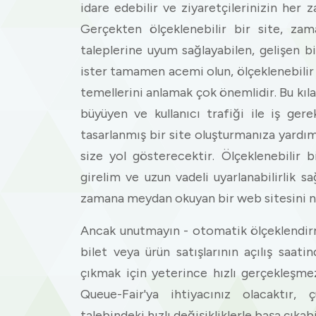
idare edebilir ve ziyaretçilerinizin her
Gerçekten ölçeklenebilir bir site, zam
taleplerine uyum sağlayabilen, gelişen bir
ister tamamen acemi olun, ölçeklenebilir
temellerini anlamak çok önemlidir. Bu kılav
büyüyen ve kullanıcı trafiği ile iş ger
tasarlanmış bir site oluşturmanıza yardı
size yol gösterecektir. Ölçeklenebilir
girelim ve uzun vadeli uyarlanabilirlik 
zamana meydan okuyan bir web sitesini na
Ancak unutmayın - otomatik ölçeklendirm
bilet veya ürün satışlarının açılış saat
çıkmak için yeterince hızlı gerçekleşm
Queue-Fair'ya ihtiyacınız olacaktır, ç
talebindeki hızlı değişikliklerle başa çıkab