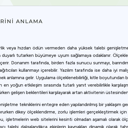
ERINI ANLAMA
venilirlik veya hızdan ödün vermeden daha yüksek talebi genişl
ında duyarlı tutarken büyümeye uyum sağlamaya odaklanır. Ölçekle
ni içerir. Donanım tarafında, birden fazla sunucu sunmayı, bar
tıcıları kullanmayı içerebilir. Yazılım tarafında ise daha iyi maliye
rmek anlamına gelir. Uygulama ölçeklenebilirliği, kitle boyutundan 
en yoğun etkileşim sırasında tutarlı yanıt verebilirlikle karşılaş
en gelişen beklentileri karşılayarak artan aktivitenin üstesinden 
şletme tekniklerini entegre eden yapılandırılmış bir yaklaşım gere
i korurken dikey ölçeklendirme, zorlu işlemleri gerçekleştirmek 
bu, işletmelerin web sitelerini kesinti olmadan aşamalı olarak ölç
nıcı talebi dalgalandıkça ekiplerin kaynakları dinamik olarak ta