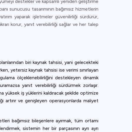
üyümeyi destekler ve kapsamlı yeniden geliştirme
tabanı sunucusu tasarımının bağımsız hizmetlerin
rım yaparak işletmeler güvenilirliği sürdürür,
rarı korur, yanıt verebilirliği sağlar ve her talep
olanlarından biri kaynak tahsisi, yani gelecekteki
en, yetersiz kaynak tahsisi ise verimi sınırlayan
gulama ölçeklenebilirliğini destekleyen dinamik
uramazsa yanıt verebilirliği sürdürmek zorlaşır.
 yüksek iş yüklerini kaldıracak şekilde optimize
iği artırır ve genişleyen operasyonlarda maliyet
etleri bağımsız bileşenlere ayırmak, tüm ortamı
endirmek, sistemin her bir parçasının ayrı ayrı