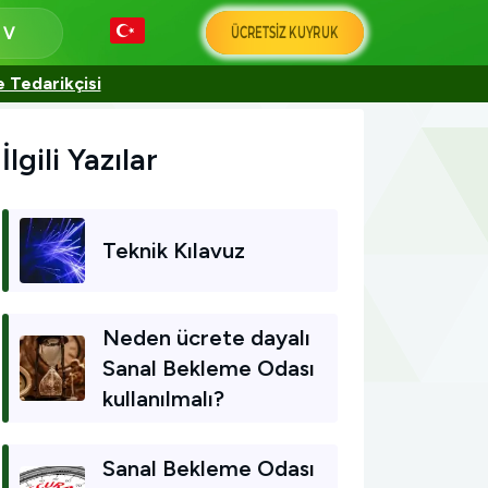
ÜCRETSIZ KUYRUK
a
e Tedarikçisi
İlgili Yazılar
Teknik Kılavuz
Neden ücrete dayalı
Sanal Bekleme Odası
kullanılmalı?
Sanal Bekleme Odası