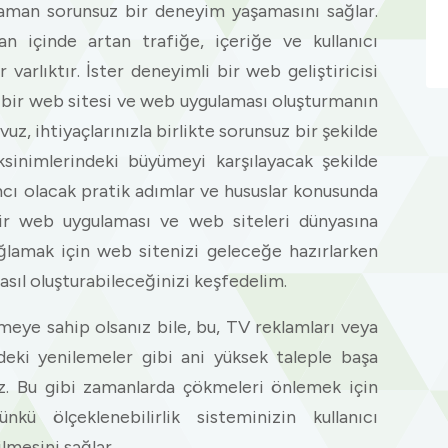
 zaman sorunsuz bir deneyim yaşamasını sağlar.
an içinde artan trafiğe, içeriğe ve kullanıcı
 varlıktır. İster deneyimli bir web geliştiricisi
 bir web sitesi ve web uygulaması oluşturmanın
uz, ihtiyaçlarınızla birlikte sorunsuz bir şekilde
eksinimlerindeki büyümeyi karşılayacak şekilde
mcı olacak pratik adımlar ve hususlar konusunda
 bir web uygulaması ve web siteleri dünyasına
sağlamak için web sitenizi geleceğe hazırlarken
sıl oluşturabileceğinizi keşfedelim.
eye sahip olsanız bile, bu, TV reklamları veya
indeki yenilemeler gibi ani yüksek taleple başa
ez. Bu gibi zamanlarda çökmeleri önlemek için
ünkü ölçeklenebilirlik sisteminizin kullanıcı
ilmesini sağlar .