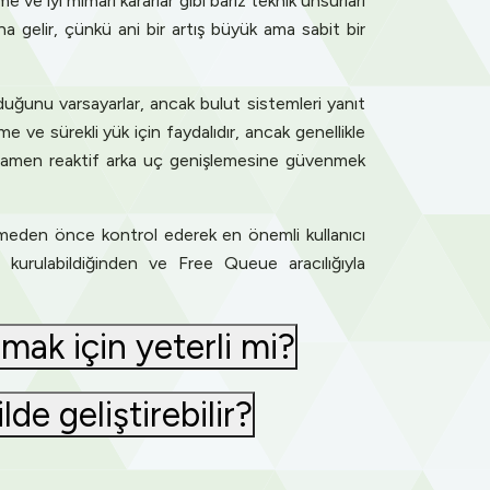
 ve iyi mimari kararlar gibi bariz teknik unsurları
a gelir, çünkü ani bir artış büyük ama sabit bir
uğunu varsayarlar, ancak bulut sistemleri yanıt
 ve sürekli yük için faydalıdır, ancak genellikle
tamamen reaktif arka uç genişlemesine güvenmek
enmeden önce kontrol ederek en önemli kullanıcı
de kurulabildiğinden ve Free Queue aracılığıyla
lmak için yeterli mi?
lde geliştirebilir?