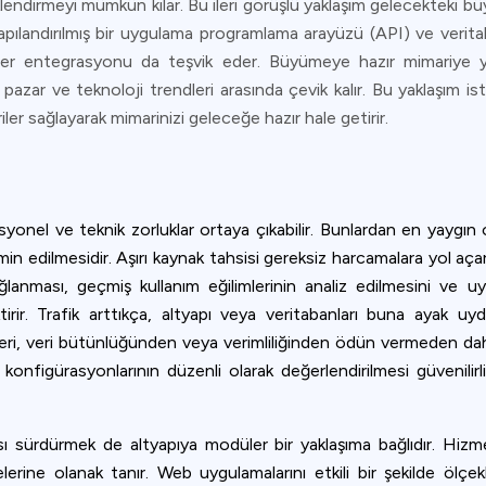
klendirmeyi mümkün kılar. Bu ileri görüşlü yaklaşım gelecekteki b
i yapılandırılmış bir uygulama programlama arayüzü (API) ve veri
ler entegrasyonu da teşvik eder. Büyümeye hazır mimariye yatı
pazar ve teknoloji trendleri arasında çevik kalır. Bu yaklaşım istik
iler sağlayarak mimarinizi geleceğe hazır hale getirir.
syonel ve teknik zorluklar ortaya çıkabilir. Bunlardan en yaygın 
n edilmesidir. Aşırı kaynak tahsisi gereksiz harcamalara yol açark
anması, geçmiş kullanım eğilimlerinin analiz edilmesini ve uy
irir. Trafik arttıkça, altyapı veya veritabanları buna ayak uyd
eri, veri bütünlüğünden veya verimliliğinden ödün vermeden daha
konfigürasyonlarının düzenli olarak değerlendirilmesi güvenilirl
sı sürdürmek de altyapıya modüler bir yaklaşıma bağlıdır. Hizm
ine olanak tanır. Web uygulamalarını etkili bir şekilde ölçekl