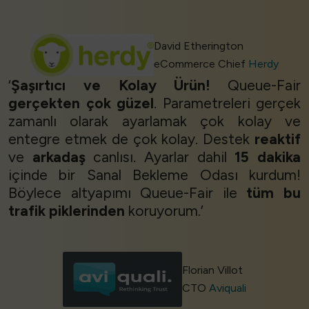
David Etherington
eCommerce Chief
Herdy
‘
Şaşırtıcı ve Kolay Ürün!
Queue-Fair
gerçekten çok güzel
. Parametreleri gerçek
zamanlı olarak ayarlamak çok kolay ve
entegre etmek de çok kolay. Destek
reaktif
ve
arkadaş
canlısı. Ayarlar dahil
15 dakika
içinde bir Sanal Bekleme Odası kurdum!
Böylece altyapımı Queue-Fair ile
tüm bu
trafik piklerinden
koruyorum.’
Florian Villot
CTO
Aviquali