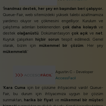
‘
İnanılmaz destek, her şey en başından beri çalışıyor.
Queue-Fair, web sitemizdeki yüksek talebi azaltmamıza
yardımcı oluyor ve çökmesini engelliyor. Kurulum ve
çalıştırma adımları beklenenden
çok daha kolaydı
ve
destek
olağanüstü
. Dokümantasyon
çok açık
ve
net
.
Kuyruk çalışırken
hiçbir sorun
tespit edilmedi. Genel
olarak, bizim için
mükemmel bir çözüm
. Her şey
mükemmeldi
.’
Agustin C - Developer
AccessFacil
‘
Kara Cuma
için bir çözüme ihtiyacımız vardı! Queue-
Fair, bu durum için ihtiyacımıza uygun bir çözüm
sunmaktan,
harika bir fiyat
ve
mükemmel bir müşteri
hizmeti
sunmaktan mutluluk duydu. Kendi kişiselleştirilmiş