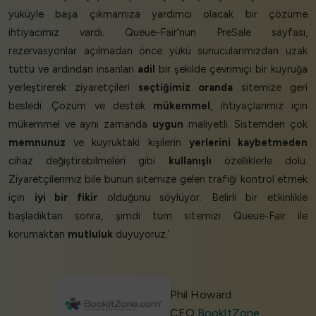
yüküyle başa çıkmamıza yardımcı olacak bir çözüme
ihtiyacımız vardı. Queue-Fair'nun PreSale sayfası,
rezervasyonlar açılmadan önce yükü sunucularımızdan uzak
tuttu ve ardından insanları
adil
bir şekilde çevrimiçi bir kuyruğa
yerleştirerek ziyaretçileri
seçtiğimiz oranda
sitemize geri
besledi. Çözüm ve destek
mükemmel
, ihtiyaçlarımız için
mükemmel ve aynı zamanda
uygun
maliyetli. Sistemden çok
memnunuz
ve kuyruktaki kişilerin
yerlerini kaybetmeden
cihaz değiştirebilmeleri gibi
kullanışlı
özelliklerle dolu.
Ziyaretçilerimiz bile bunun sitemize gelen trafiği kontrol etmek
için
iyi bir fikir
olduğunu söylüyor. Belirli bir etkinlikle
başladıktan sonra, şimdi tüm sitemizi Queue-Fair ile
korumaktan
mutluluk
duyuyoruz.’
Phil Howard
CEO
BookItZone