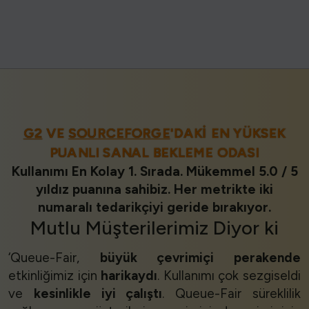
G2
VE
SOURCEFORGE
'DAKI EN YÜKSEK
PUANLI SANAL BEKLEME ODASI
Kullanımı En Kolay 1. Sırada. Mükemmel 5.0 / 5
yıldız puanına sahibiz. Her metrikte iki
numaralı tedarikçiyi geride bırakıyor.
Mutlu Müşterilerimiz
Diyor ki
‘Queue-Fair,
büyük çevrimiçi perakende
etkinliğimiz için
harikaydı
. Kullanımı çok sezgiseldi
ve
kesinlikle iyi çalıştı
. Queue-Fair süreklilik