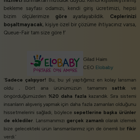
bekleme sayfası odamızı, kendi giriş ücretimizi, hepsi
bizim ölçülerimize
göre
ayarlayabildik.
Ceplerinizi
boşaltmayacak
, kişiye özel bir çözüme ihtiyacınız varsa,
Queue-Fair tam size göre
!
’
Gilad Haim
CEO
Elobaby
‘
Sadece çalışıyor!
Bu, bu yıl yaptığımız en kolay lansman
oldu
.
Dört ana ürünümüzün tamamını
sattık
ve
öngördüğümüzden
%20 daha fazla
kazandık. Sıra sistemi
insanların alışveriş yapmak için daha fazla zamanları olduğunu
hissetmelerini sağladı, böylece
sepetlerine başka ürünler
de eklediler
. Lansmanımızı
gerçek zamanlı
olarak izlemek
bize gelecekteki ürün lansmanlarımız için de önemli bir
fikir
verdi.’