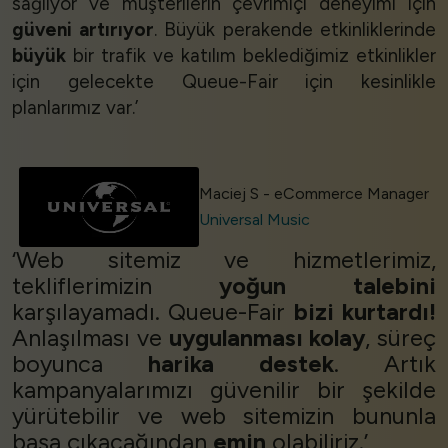
sağlıyor ve müşterilerin çevrimiçi deneyimi için
güveni artırıyor
. Büyük perakende etkinliklerinde
büyük
bir trafik ve katılım beklediğimiz etkinlikler
için gelecekte Queue-Fair için kesinlikle
planlarımız var.’
Maciej S - eCommerce Manager
Universal Music
‘Web sitemiz ve hizmetlerimiz,
tekliflerimizin
yoğun talebini
karşılayamadı. Queue-Fair
bizi kurtardı!
Anlaşılması ve
uygulanması kolay
, süreç
boyunca
harika destek
. Artık
kampanyalarımızı güvenilir bir şekilde
yürütebilir ve web sitemizin bununla
başa çıkacağından
emin
olabiliriz.’