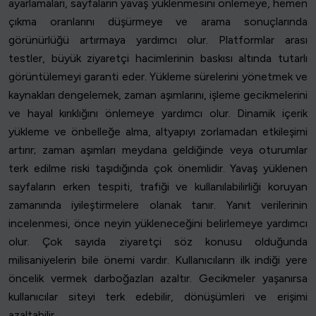
ayarlamaları, sayfaların yavaş yüklenmesini önlemeye, hemen
çıkma oranlarını düşürmeye ve arama sonuçlarında
görünürlüğü artırmaya yardımcı olur. Platformlar arası
testler, büyük ziyaretçi hacimlerinin baskısı altında tutarlı
görüntülemeyi garanti eder. Yükleme sürelerini yönetmek ve
kaynakları dengelemek, zaman aşımlarını, işleme gecikmelerini
ve hayal kırıklığını önlemeye yardımcı olur. Dinamik içerik
yükleme ve önbelleğe alma, altyapıyı zorlamadan etkileşimi
artırır; zaman aşımları meydana geldiğinde veya oturumlar
terk edilme riski taşıdığında çok önemlidir. Yavaş yüklenen
sayfaların erken tespiti, trafiği ve kullanılabilirliği koruyan
zamanında iyileştirmelere olanak tanır. Yanıt verilerinin
incelenmesi, önce neyin yükleneceğini belirlemeye yardımcı
olur. Çok sayıda ziyaretçi söz konusu olduğunda
milisaniyelerin bile önemi vardır. Kullanıcıların ilk indiği yere
öncelik vermek darboğazları azaltır. Gecikmeler yaşanırsa
kullanıcılar siteyi terk edebilir, dönüşümleri ve erişimi
azaltabilir.