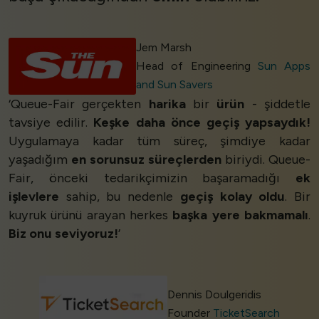
Jem Marsh
Head of Engineering
Sun Apps
and Sun Savers
‘Queue-Fair gerçekten
harika
bir
ürün
- şiddetle
tavsiye edilir.
Keşke daha önce geçiş yapsaydık!
Uygulamaya kadar tüm süreç, şimdiye kadar
yaşadığım
en sorunsuz süreçlerden
biriydi. Queue-
Fair, önceki tedarikçimizin başaramadığı
ek
işlevlere
sahip, bu nedenle
geçiş kolay oldu
. Bir
kuyruk ürünü arayan herkes
başka yere bakmamalı
.
Biz onu seviyoruz!
’
Dennis Doulgeridis
Founder
TicketSearch