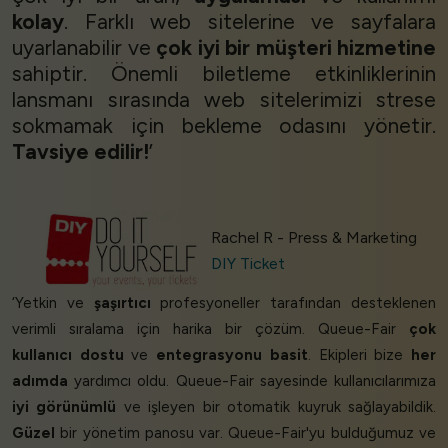
kolay
. Farklı web sitelerine ve sayfalara
uyarlanabilir ve
çok iyi bir müşteri hizmetine
sahiptir. Önemli biletleme etkinliklerinin
lansmanı sırasında web sitelerimizi strese
sokmamak için bekleme odasını yönetir.
Tavsiye edilir!
’
Rachel R - Press & Marketing
DIY Ticket
‘Yetkin ve
şaşırtıcı
profesyoneller tarafından desteklenen
verimli sıralama için harika bir çözüm. Queue-Fair
çok
kullanıcı dostu
ve
entegrasyonu basit
. Ekipleri bize
her
adımda
yardımcı oldu. Queue-Fair sayesinde kullanıcılarımıza
iyi görünümlü
ve işleyen bir otomatik kuyruk sağlayabildik.
Güzel
bir yönetim panosu var. Queue-Fair'yu bulduğumuz ve