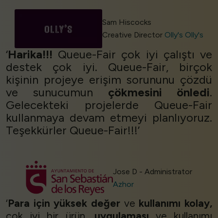
Sam Hiscocks
Creative Director
Olly's Olly's
‘
Harika!!!
Queue-Fair çok iyi çalıştı ve
destek çok iyi. Queue-Fair, birçok
kişinin projeye erişim sorununu çözdü
ve sunucumun
çökmesini önledi
.
Gelecekteki projelerde Queue-Fair
kullanmaya devam etmeyi planlıyoruz.
Teşekkürler Queue-Fair!!!’
Jose D - Administrator
Azhor
‘
Para için yüksek değer
ve
kullanımı kolay,
çok iyi bir ürün,
uygulaması
ve kullanımı