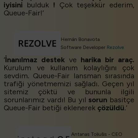
iyisini
bulduk
!
Çok teşekkür ederim,
Queue-Fair!’
Hernán Bonavota
Software Developer
Rezolve
‘
İnanılmaz destek
ve
harika bir araç.
Kurulum ve kullanım kolaylığını çok
sevdim. Queue-Fair lansman sırasında
trafiği yönetmemizi sağladı. Geçen yıl
sitemiz çöktü ve bununla ilgili
sorunlarımız vardı! Bu yıl
sorun
basitçe
Queue-Fair betiği eklenerek
çözüldü
.’
Antanas Toliušis - CEO