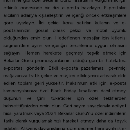
indirimler gibi özel Bekarlar Günü fırsatlarını vurgulamak için
etkinlik öncesinde bir dizi e-posta hazırlayın. E-postaları
alıcıların adlarıyla kişiselleştirin ve içeriği önceki etkileşimlere
göre uyarlayın. İlgi çekici konu satırları kullanın ve e-
postalarınızın görsel olarak çekici ve mobil uyumlu
olduğundan emin olun. Hedeflenen mesajlar için kitlenizi
segmentlere ayırın ve içeriğin tercihlerine uygun olmasını
sağlayın. Hemen harekete geçmeyi teşvik etmek için
Bekarlar Günü promosyonlarının olduğu gün bir hatırlatma
e-postası gönderin. Etkili e-posta pazarlaması, çevrimiçi
mağazanıza trafik çeker ve müşteri etkileşimini artırarak elde
edilen toplam geliri yükseltir. Maksimum etki için, e-posta
kampanyalarınıza özel Black Friday fırsatlarını dahil etmeyi
düşünün ve Çinli tüketiciler için özel tekliflerden
bahsettiğinizden emin olun. Geri sayım sayaçlarıyla aciliyet
hissi yaratmak veya 2024 Bekarlar Günü'nü özel indirimlerin
tarihi olarak vurgulamak hızlı hareket etmeyi daha da teşvik
edebilir. Alışveriş davranışlarına göre segmentlere ayrılmış e-