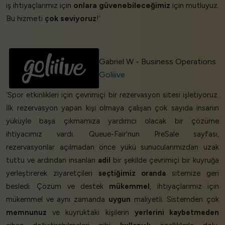
iş ihtiyaçlarımız için
onlara güvenebileceğimiz
için mutluyuz.
Bu hizmeti
çok seviyoruz
!’
Gabriel W - Business Operations
Goliiive
‘Spor etkinlikleri için çevrimiçi bir rezervasyon sitesi işletiyoruz.
İlk rezervasyon yapan kişi olmaya çalışan çok sayıda insanın
yüküyle başa çıkmamıza yardımcı olacak bir çözüme
ihtiyacımız vardı. Queue-Fair'nun PreSale sayfası,
rezervasyonlar açılmadan önce yükü sunucularımızdan uzak
tuttu ve ardından insanları
adil
bir şekilde çevrimiçi bir kuyruğa
yerleştirerek ziyaretçileri
seçtiğimiz oranda
sitemize geri
besledi. Çözüm ve destek
mükemmel
, ihtiyaçlarımız için
mükemmel ve aynı zamanda
uygun
maliyetli. Sistemden çok
memnunuz
ve kuyruktaki kişilerin
yerlerini kaybetmeden