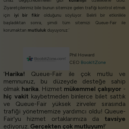
cihaz değiştirebilmeleri gibi
kullanışlı
özelliklerle dolu.
Ziyaretçilerimiz bile bunun sitemize gelen trafiği kontrol etmek
için
iyi bir fikir
olduğunu söylüyor. Belirli bir etkinlikle
başladıktan sonra, şimdi tüm sitemizi Queue-Fair ile
korumaktan
mutluluk
duyuyoruz.’
Phil Howard
CEO
BookItZone
‘
Harika!
Queue-Fair ile çok mutlu ve
memnunuz, bu düzeyde desteğe sahip
olmak
harika
. Hizmet
mükemmel çalışıyor
-
hiç vakit
kaybetmeden binlerce bilet sattık
ve Queue-Fair yüksek zirveler sırasında
trafiği yönetmemize yardımcı oldu! Queue-
Fair'yu hizmet ortaklarımıza da
tavsiye
ediyoruz.
Gerçekten çok mutluyum!
’