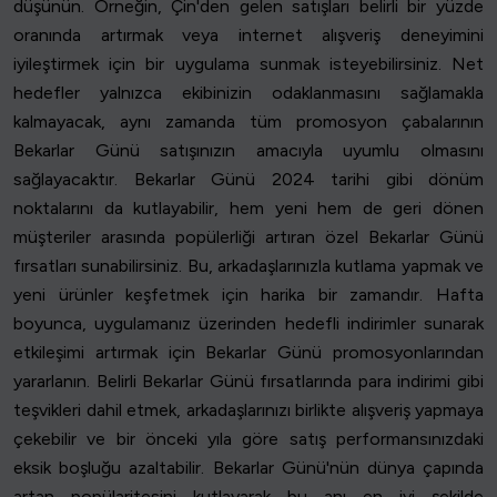
düşünün. Örneğin, Çin'den gelen satışları belirli bir yüzde
oranında artırmak veya internet alışveriş deneyimini
iyileştirmek için bir uygulama sunmak isteyebilirsiniz. Net
hedefler yalnızca ekibinizin odaklanmasını sağlamakla
kalmayacak, aynı zamanda tüm promosyon çabalarının
Bekarlar Günü satışınızın amacıyla uyumlu olmasını
sağlayacaktır. Bekarlar Günü 2024 tarihi gibi dönüm
noktalarını da kutlayabilir, hem yeni hem de geri dönen
müşteriler arasında popülerliği artıran özel Bekarlar Günü
fırsatları sunabilirsiniz. Bu, arkadaşlarınızla kutlama yapmak ve
yeni ürünler keşfetmek için harika bir zamandır. Hafta
boyunca, uygulamanız üzerinden hedefli indirimler sunarak
etkileşimi artırmak için Bekarlar Günü promosyonlarından
yararlanın. Belirli Bekarlar Günü fırsatlarında para indirimi gibi
teşvikleri dahil etmek, arkadaşlarınızı birlikte alışveriş yapmaya
çekebilir ve bir önceki yıla göre satış performansınızdaki
eksik boşluğu azaltabilir. Bekarlar Günü'nün dünya çapında
artan popülaritesini kutlayarak bu anı en iyi şekilde