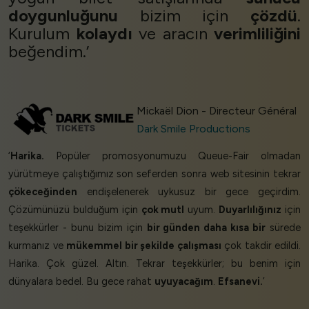
doygunluğunu
bizim için
çözdü
.
Kurulum
kolaydı
ve aracın
verimliliğini
beğendim.’
Mickaël Dion - Directeur Général
Dark Smile Productions
‘
Harika.
Popüler promosyonumuzu Queue-Fair olmadan
yürütmeye çalıştığımız son seferden sonra web sitesinin tekrar
çökeceğinden
endişelenerek uykusuz bir gece geçirdim.
Çözümünüzü bulduğum için
çok mutl
uyum.
Duyarlılığınız
için
teşekkürler - bunu bizim için
bir günden daha kısa bir
sürede
kurmanız ve
mükemmel bir şekilde çalışması
çok takdir edildi.
Harika. Çok güzel. Altın. Tekrar teşekkürler; bu benim için
dünyalara bedel. Bu gece rahat
uyuyacağım
.
Efsanevi.
’