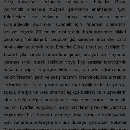
Karşı konulmaz indirimler tasarlamak, Bekarlar Günü
indiriminiz sırasında müşteri çekmenin anahtarıdır. Çinli
tüketicilere ve bekarlara hitap eden cazip ancak
sürdürülebilir indirimler sunmak için finansal sınırlarınızı
anlayın. Yüzde 20 indirim gibi yüzde bazlı indirimler dikkat
çekerken, "bir alana bir bedava" gibi kademeli indirimler daha
büyük alımları teşvik eder. Bekarlar Günü fırsatları, özellikle E-
ticaret platformları hedeflendiğinde, aciliyet ve heyecan
yaratan sınırlı süreli teklifler veya flaş satışlar içerdiğinde
daha da cazip hale geliyor. Birden fazla üründe indirim sunan
paket fırsatlar, geliri ve satış hacmini önemli ölçüde artırabilir.
İndirimlerinizi tüm promosyon materyallerinde (e-posta,
sosyal medya ve web siteniz) açıkça belirtin ve müşterilerin
elde ettiği değeri vurgulamak için hem normal hem de
indirimli fiyatları vurgulayın. Bu iyi hazırlanmış teklifler yalnızca
müşterileri hızlı hareket etmeye ikna etmekle kalmayacak,
aynı zamanda etkileşimi en üst düzeye çıkaracak, Bekarlar
Günü satışlarını artıracak ve çevrimiçi alışveriş etkinliğinizden