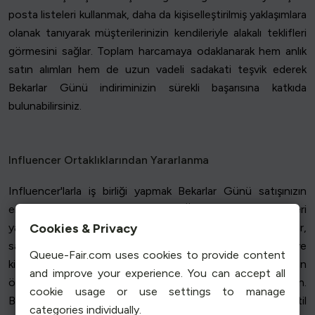
posta listeleri kullanmak, daha da kişiselleştirilmiş yaklaşımlara
olanak tanıyarak müşterilerinizin kendileriyle alakalı teklifleri
görmesini sağlar. Toplam harcamaya odaklanarak hem anlık
satın alımları hem de uzun vadeli sadakati teşvik ederek
Bekarlar Günü indiriminizin sürekli başarısına katkıda
bulunabilirsiniz.
Influencer Ortaklıklarından Yararlanma
Influencer'larla iş birliği yapmak Bekarlar Günü satışınızın
erişimini ve güvenilirliğini artırabilir. Özellikle Çinli tüketicileri
Cookies & Privacy
yakından tanıyan ve yerleşik takipçileri olan influencer'lar,
satışınızı yeni ve etkileşimli kitlelere tanıtabilir. Değerleri ve
Queue-Fair.com uses cookies to provide content
kitlesi markanızla uyumlu influencer'ları belirleyin, ardından
and improve your experience. You can accept all
özel Bekarlar Günü fırsatları veya tanıtacak ürünler sunun.
cookie usage or use settings to manage
Bu influencer'lar ürün incelemeleri, kutu açılımları veya stil
categories individually.