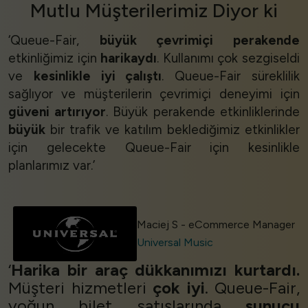
Mutlu Müşterilerimiz
Diyor ki
‘Queue-Fair,
büyük çevrimiçi perakende
etkinliğimiz için
harikaydı
. Kullanımı çok sezgiseldi
ve
kesinlikle iyi çalıştı
. Queue-Fair süreklilik
sağlıyor ve müşterilerin çevrimiçi deneyimi için
güveni artırıyor
. Büyük perakende etkinliklerinde
büyük
bir trafik ve katılım beklediğimiz etkinlikler
için gelecekte Queue-Fair için kesinlikle
planlarımız var.’
Maciej S - eCommerce Manager
Universal Music
‘
Harika bir araç dükkanımızı kurtardı.
Müşteri hizmetleri
çok iyi
. Queue-Fair,
yoğun bilet satışlarında
sunucu