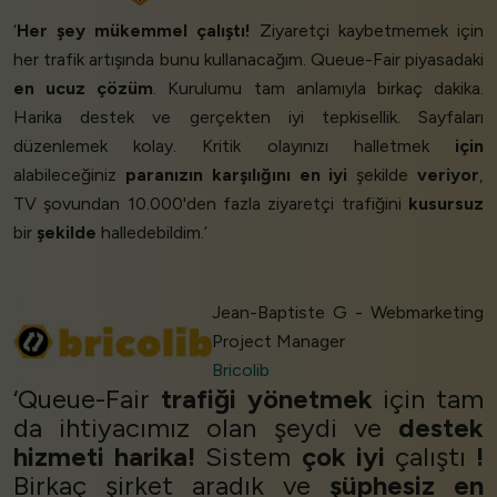
‘
Her şey mükemmel çalıştı!
Ziyaretçi kaybetmemek için
her trafik artışında bunu kullanacağım. Queue-Fair piyasadaki
en ucuz çözüm
. Kurulumu tam anlamıyla birkaç dakika.
Harika destek ve gerçekten iyi tepkisellik. Sayfaları
düzenlemek kolay. Kritik olayınızı halletmek
için
alabileceğiniz
paranızın karşılığını en iyi
şekilde
veriyor
,
TV şovundan 10.000'den fazla ziyaretçi trafiğini
kusursuz
bir
şekilde
halledebildim.’
Jean-Baptiste G - Webmarketing
Project Manager
Bricolib
‘Queue-Fair
trafiği yönetmek
için tam
da ihtiyacımız olan şeydi ve
destek
hizmeti harika!
Sistem
çok iyi
çalıştı
!
Birkaç şirket aradık ve
şüphesiz
en