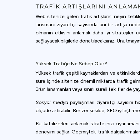
accept all c
TRAFIK ARTIŞLARINI ANLAMA
Web sitenize gelen trafik artışlarını neyin tetikl
lansmanı ziyaretçi sayısında ani bir artışa neden
olmanın etkisini anlamak daha iyi stratejiler 
sağlayacak bilgilerle donatılacaksınız. Unutmayın
Yüksek Trafiğe Ne Sebep Olur?
Yüksek trafik çeşitli kaynaklardan ve etkinlikler
süre içinde sitenize önemli miktarda trafik gelm
ürün lansmanları veya sınırlı süreli teklifler de yay
Sosyal medya
paylaşımları ziyaretçi sayısını hı
ölçüde artırabilir. Benzer şekilde, SEO iyileştirme
Bu katalizörleri anlamak stratejinizi uyarlaman
deneyimi sağlar. Geçmişteki trafik dalgalanmaların