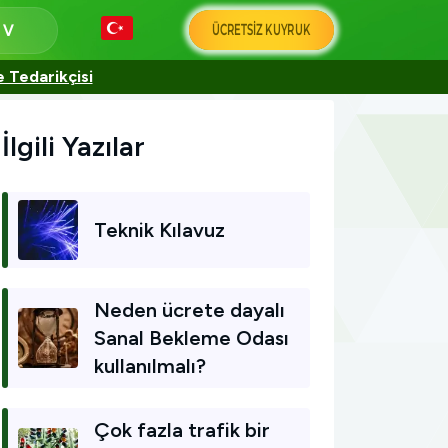
ÜCRETSIZ KUYRUK
a
e Tedarikçisi
İlgili Yazılar
Teknik Kılavuz
Neden ücrete dayalı
Sanal Bekleme Odası
kullanılmalı?
Çok fazla trafik bir