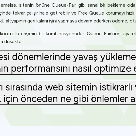
htemelse, sitenin önüne Queue-Fair gibi sanal bir bekleme odası
 içinde tekrar çalışır hale getirebilir ve Free Queue korumayı hızlı
çünkü altyapının geri kalanı işini yapmaya devam ederken ödeme, o
ı ve kontrollü erişimin bir kombinasyonudur. Queue-Fair'nun ziyar
ha düşüktür.
tesi dönemlerinde yavaş yükleme 
n performansını nasıl optimize 
ı sırasında web sitemin istikrarlı
 için önceden ne gibi önlemler a
Privacy
om uses cookies to provide content and improve your experi