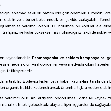
ookie usage or use settings to manage categories individually.
K
Settings
Accept
ediğini anlamak, etkili bir hazırlık için çok önemlidir. Örneğin, vi
 olabilir ve sitenizi beklenmedik bir şekilde zorlayabilir. Temel 
uygulamanıza yardımcı olabilir. Bu bölümde bu konular ele alına
, trafiğiniz ne kadar yüksekse, hazır olmadığınız takdirde riskler v
den kaynaklanabilir.
Promosyonlar
ve
reklam kampanyaları
gen
esine neden olur. Viral gönderiler veya medyada çıkan haberler de 
gın tetikleyicilerdir.
zla artırabilir. Etkileyici kişiler veya haber kaynakları tarafınd
leri organik trafikte kademeli ancak önemli artışlara neden olabilir
ıza yardımcı olur. Ani artışların öngörülmesi, daha iyi kaynak t
ı analiz etmek, gelecekteki olaylara ilişkin içgörüler de sağlayabil