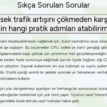
Sıkça Sorulan Sorular
sek trafik artışını çökmeden kar
çin hangi pratik adımları atabiliri
meden karşılayabilmesini sağlamak için, bulut barındırma veya san
ek işe başlayın. Bu seçenekler CPU, bellek ve bant genişliği gibi
lgalanmalarla başa çıkmak için yeterince hızlı gerçekleşmediğin
nda birden fazla sunucuya dağıtmak için bir İçerik Dağıtım Ağ
rini iyileştirin. Kaynak kullanımını en aza indirmek ve sayfa yükl
din. Statik içeriği verimli bir şekilde sunmak ve tekrarlanan verita
zmalarını kullanın.
çin yük dengelemeyi ayarlayın ve herhangi bir sunucunun bunal
arboğazları belirlemek için yük testi yapın. Üçüncü taraf hizmet
ellikle baskı altında zayıf noktalar haline gelir.