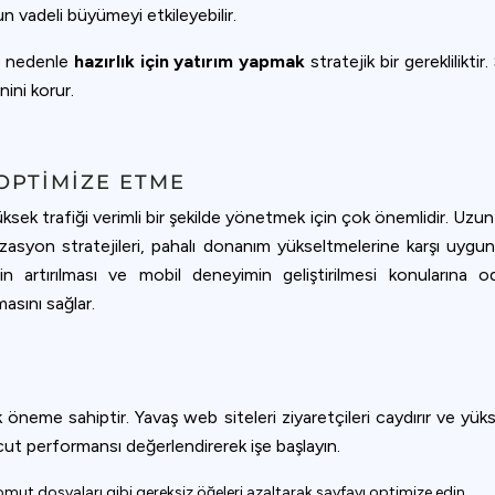
n vadeli büyümeyi etkileyebilir.
 Bu nedenle
hazırlık için yatırım yapmak
stratejik bir gereklilikti
ini korur.
OPTIMIZE ETME
ek trafiği verimli bir şekilde yönetmek için çok önemlidir. Uzun v
mizasyon stratejileri, pahalı donanım yükseltmelerine karşı uygun
nin artırılması ve mobil deneyimin geliştirilmesi konularına o
masını sağlar.
ritik öneme sahiptir. Yavaş web siteleri ziyaretçileri caydırır ve
cut performansı değerlendirerek işe başlayın.
komut dosyaları gibi gereksiz öğeleri azaltarak sayfayı optimize edin.