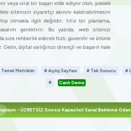
r veya viral bir başarı elde ediyor olun, yüksek
 Web sitenizin ziyaretçi akınını kaldırabilmesini
p olmakla ilgili değildir; titiz bir planlama,
asarım gerektirir. Bu yazıda, web sitenizi
 size rehberlik ederek hızlı, güvenilir ve önüne
elin, dijital varlığınızı dirençli ve başarılı hale
 Temel Metrikler
# Açılış Sayfası
# Tek Sunucu
# 
#
Canlı Demo
Başlayın
- ÜCRETSİZ Sınırsız Kapasiteli Sanal Bekleme Odas