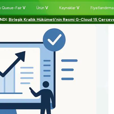
 Queue-Fair
Ürün
Kaynaklar
Fiyatlandırm
NDI:
Birleşik Krallık Hükümeti’nin Resmi G-Cloud 15 Çerçev