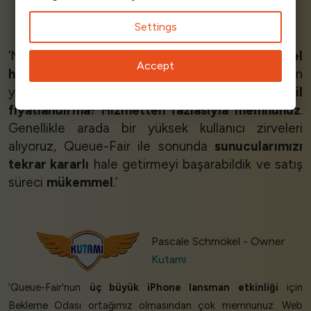
Gijs Haccou - Founder & MD
Settings
EventGoose B.V.
‘Mağazamız için
mükemmel çözüm
.
Mükemmel
Accept
hizmet
, gece bile maillerime cevap verdiler! Son
yıllarda karşılaştığım en iyi hizmet.
Etkileyici adil
fiyatlandırma!
Hizmetten fazlasıyla memnunuz
.
Genellikle arada bir yüksek kullanıcı zirveleri
alıyoruz, Queue-Fair ile sonunda
sunucularımızı
tekrar kararlı
hale getirmeyi başarabildik ve satış
süreci
mükemmel
.’
Pascale Schmökel - Owner
Kutami
‘Queue-Fair'nun
üç büyük iPhone lansman etkinliği
için
Bekleme Odası ortağımız olmasından çok memnunuz. Web