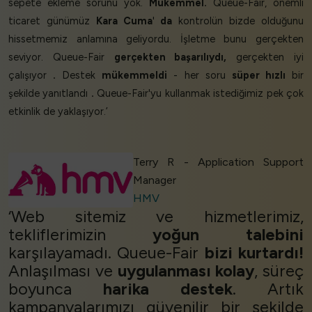
sepete ekleme sorunu yok.
Mükemmel.
Queue-Fair, önemli
ticaret günümüz
Kara Cuma
'
da
kontrolün bizde olduğunu
hissetmemiz anlamına geliyordu. İşletme bunu gerçekten
seviyor. Queue-Fair
gerçekten başarılıydı,
gerçekten iyi
çalışıyor
.
Destek
mükemmeldi
- her soru
süper hızlı
bir
şekilde yanıtlandı
.
Queue-Fair'yu kullanmak istediğimiz pek çok
etkinlik de yaklaşıyor.’
Terry R - Application Support
Manager
HMV
‘Web sitemiz ve hizmetlerimiz,
tekliflerimizin
yoğun talebini
karşılayamadı. Queue-Fair
bizi kurtardı!
Anlaşılması ve
uygulanması kolay
, süreç
boyunca
harika destek
. Artık
kampanyalarımızı güvenilir bir şekilde