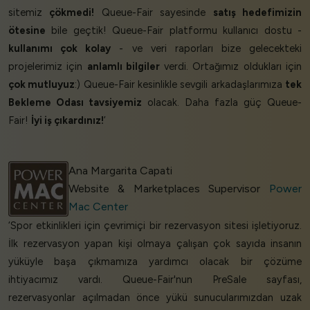
sitemiz
çökmedi!
Queue-Fair sayesinde
satış hedefimizin
ötesine
bile geçtik! Queue-Fair platformu kullanıcı dostu -
kullanımı çok kolay
- ve veri raporları bize gelecekteki
projelerimiz için
anlamlı bilgiler
verdi. Ortağımız oldukları için
çok mutluyuz
:) Queue-Fair kesinlikle sevgili arkadaşlarımıza
tek
Bekleme Odası tavsiyemiz
olacak. Daha fazla güç Queue-
Fair!
İyi iş çıkardınız!
’
Ana Margarita Capati
Website & Marketplaces Supervisor
Power
Mac Center
‘Spor etkinlikleri için çevrimiçi bir rezervasyon sitesi işletiyoruz.
İlk rezervasyon yapan kişi olmaya çalışan çok sayıda insanın
yüküyle başa çıkmamıza yardımcı olacak bir çözüme
ihtiyacımız vardı. Queue-Fair'nun PreSale sayfası,
rezervasyonlar açılmadan önce yükü sunucularımızdan uzak