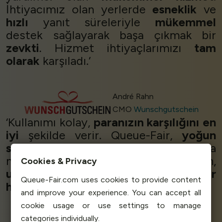
İhtiyacımız olan yerlerde
esneklik
ve
hızlı
yanıt süreleriyle
mükemmel
destek sağlayarak başa çıkmak bir
zevkti
. Hizmet ihtiyaçlarımızı
tam
olarak
karşıladı.’
André Rahn
CMO
Wunschgutschein
‘Kullanımı kolay,
paranızın karşılığını en
iyi
şekilde verir. Queue-Fair,
yoğun
satış
bekleyen müşterilerimize anında
markalı bir çevrimiçi kuyruk sağlayan,
Cookies & Privacy
uygulaması kolay
bir üründür.
Süper
Queue-Fair.com uses cookies to provide content
hizmet
- herkese
tavsiye
edebilirim.’
and improve your experience. You can accept all
cookie usage or use settings to manage
categories individually.