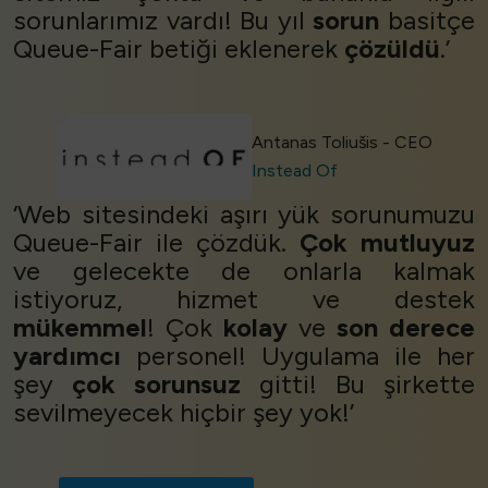
sorunlarımız vardı! Bu yıl
sorun
basitçe
Queue-Fair betiği eklenerek
çözüldü
.’
Antanas Toliušis - CEO
Instead Of
‘Web sitesindeki aşırı yük sorunumuzu
Queue-Fair ile çözdük.
Çok mutluyuz
ve gelecekte de onlarla kalmak
istiyoruz, hizmet ve destek
mükemmel
! Çok
kolay
ve
son derece
yardımcı
personel! Uygulama ile her
şey
çok sorunsuz
gitti! Bu şirkette
sevilmeyecek hiçbir şey yok!’