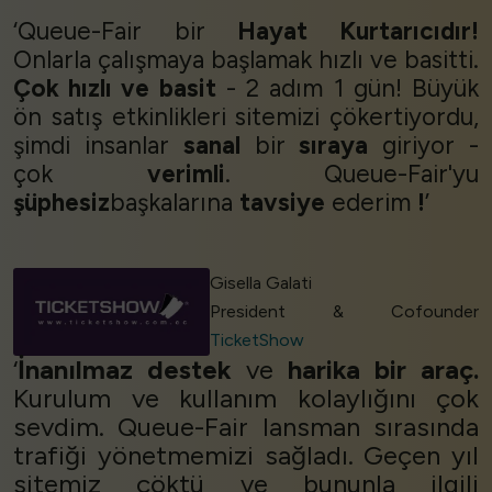
‘Queue-Fair bir
Hayat Kurtarıcıdır!
Onlarla çalışmaya başlamak hızlı ve basitti.
Çok hızlı ve basit
- 2 adım 1 gün! Büyük
ön satış etkinlikleri sitemizi çökertiyordu,
şimdi insanlar
sanal
bir
sıraya
giriyor -
çok
verimli
. Queue-Fair'yu
şüphesiz
başkalarına
tavsiye
ederim
!
’
Gisella Galati
President & Cofounder
TicketShow
‘
İnanılmaz destek
ve
harika bir araç.
Kurulum ve kullanım kolaylığını çok
sevdim. Queue-Fair lansman sırasında
trafiği yönetmemizi sağladı. Geçen yıl
sitemiz çöktü ve bununla ilgili