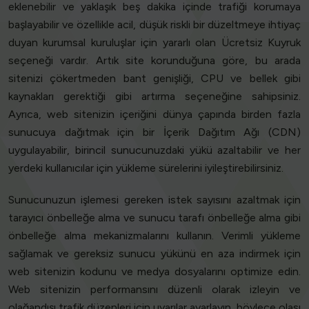
eklenebilir ve yaklaşık beş dakika içinde trafiği korumaya
başlayabilir ve özellikle acil, düşük riskli bir düzeltmeye ihtiyaç
duyan kurumsal kuruluşlar için yararlı olan Ücretsiz Kuyruk
seçeneği vardır. Artık site korunduğuna göre, bu arada
sitenizi çökertmeden bant genişliği, CPU ve bellek gibi
kaynakları gerektiği gibi artırma seçeneğine sahipsiniz.
Ayrıca, web sitenizin içeriğini dünya çapında birden fazla
sunucuya dağıtmak için bir İçerik Dağıtım Ağı (CDN)
uygulayabilir, birincil sunucunuzdaki yükü azaltabilir ve her
yerdeki kullanıcılar için yükleme sürelerini iyileştirebilirsiniz.
Sunucunuzun işlemesi gereken istek sayısını azaltmak için
tarayıcı önbelleğe alma ve sunucu tarafı önbelleğe alma gibi
önbelleğe alma mekanizmalarını kullanın. Verimli yükleme
sağlamak ve gereksiz sunucu yükünü en aza indirmek için
web sitenizin kodunu ve medya dosyalarını optimize edin.
Web sitenizin performansını düzenli olarak izleyin ve
olağandışı trafik düzenleri için uyarılar ayarlayın, böylece olası