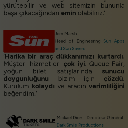
yürütebilir ve web sitemizin bununla
başa çıkacağından
emin
olabiliriz.’
Jem Marsh
Head of Engineering
Sun Apps
and Sun Savers
‘
Harika bir araç dükkanımızı kurtardı.
Müşteri hizmetleri
çok iyi
. Queue-Fair,
yoğun bilet satışlarında
sunucu
doygunluğunu
bizim için
çözdü
.
Kurulum
kolaydı
ve aracın
verimliliğini
beğendim.’
Mickaël Dion - Directeur Général
Dark Smile Productions