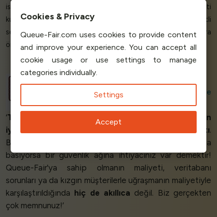
isteriz ve Queue-Fair her ikisi de ve
mükemmel
hizmeti
Settings
kullanmaya devam etmekten
çok mutluyum
. Çeşitli
seçeneklere baktık ancak Queue-Fair fiyat açısından
açık
ara
öndeydi ve
kusursuz
.’
Accept
Sukh Singh
Managing Director
Kids Wholesale
Clothing
‘
Tam da ihtiyacımız olan şey!
Geri bildirim
gerçekten
iyiydi
ve Queue-Fair ihtiyacımız olan şekilde
çalıştı
.
Büyük bir bilet satışında binlerce kişi yenileme tuşuna
basıyorsa bir güvenlik ağına ihtiyacınız var demektir!
Queue-Fair'ya sahip olmanın maliyeti, veritabanı
sorunları ya da kızgın müşterilerle uğraşmanın maliyetiyle
karşılaştırıldığında
hiç de akıllıca
değil. Biz gerçekten
çok memnunuz!’