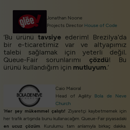
Jonathan Noone
Projects Director
House of Code
‘Bu ürünü
tavsiye
ederim! Brezilya'da
bir e-ticaretimiz var ve altyapımız
talebi sağlamak için yeterli değil.
Queue-Fair sorunlarımı
çözdü
! Bu
ürünü kullandığım için
mutluyum
.’
Caio Maioral
Head of Agility
Bola de Neve
Church
‘
Her şey mükemmel çalıştı!
Ziyaretçi kaybetmemek için
her trafik artışında bunu kullanacağım. Queue-Fair piyasadaki
en ucuz çözüm
. Kurulumu tam anlamıyla birkaç dakika.