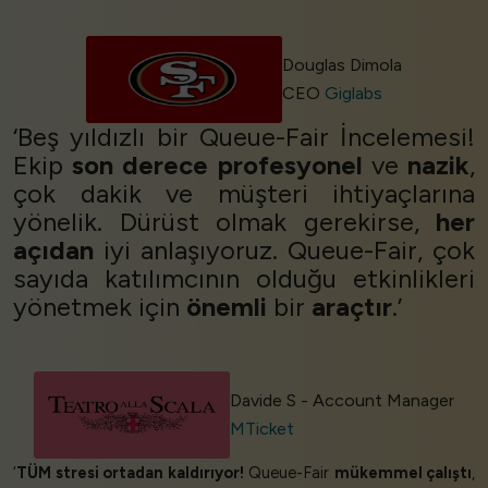
Douglas Dimola
CEO
Giglabs
‘Beş yıldızlı bir Queue-Fair İncelemesi!
Ekip
son derece profesyonel
ve
nazik
,
çok dakik ve müşteri ihtiyaçlarına
yönelik. Dürüst olmak gerekirse,
her
açıdan
iyi anlaşıyoruz. Queue-Fair, çok
sayıda katılımcının olduğu etkinlikleri
yönetmek için
önemli
bir
araçtır
.’
Davide S - Account Manager
MTicket
‘
TÜM stresi ortadan kaldırıyor!
Queue-Fair
mükemmel çalıştı
,