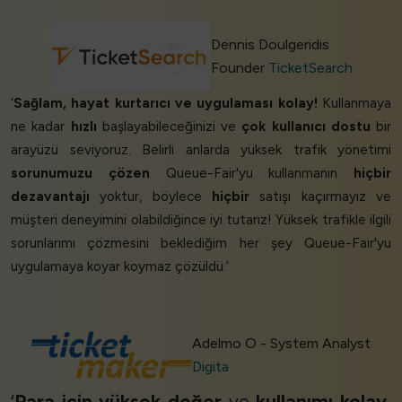
Dennis Doulgeridis
Founder
TicketSearch
‘
Sağlam, hayat kurtarıcı ve uygulaması kolay!
Kullanmaya
ne kadar
hızlı
başlayabileceğinizi ve
çok kullanıcı dostu
bir
arayüzü seviyoruz. Belirli anlarda yüksek trafik yönetimi
sorunumuzu çözen
Queue-Fair'yu kullanmanın
hiçbir
dezavantajı
yoktur, böylece
hiçbir
satışı kaçırmayız ve
müşteri deneyimini olabildiğince iyi tutarız! Yüksek trafikle ilgili
sorunlarımı çözmesini beklediğim her şey Queue-Fair'yu
uygulamaya koyar koymaz çözüldü.’
Adelmo O - System Analyst
Digita
‘
Para için yüksek değer
ve
kullanımı kolay,