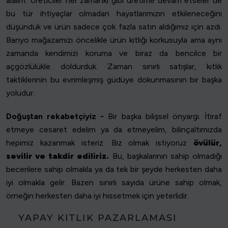
alalım. Üreticiler her zamanki gibi üretime devam etseler de
bu tür ihtiyaçlar olmadan hayatlarımızın etkileneceğini
düşündük ve ürün sadece çok fazla satın aldığımız için azdı.
Banyo mağazamızı öncelikle ürün kıtlığı korkusuyla ama aynı
zamanda kendimizi koruma ve biraz da bencilce bir
açgözlülükle doldurduk. Zaman sınırlı satışlar, kıtlık
taktiklerinin bu evrimleşmiş güdüye dokunmasının bir başka
yoludur.
Doğuştan rekabetçiyiz -
Bir başka bilişsel önyargı. İtiraf
etmeye cesaret edelim ya da etmeyelim, bilinçaltımızda
hepimiz kazanmak isteriz. Biz olmak istiyoruz
övülür,
sevilir ve takdir ediliriz.
Bu, başkalarının sahip olmadığı
becerilere sahip olmakla ya da tek bir şeyde herkesten daha
iyi olmakla gelir. Bazen sınırlı sayıda ürüne sahip olmak,
örneğin herkesten daha iyi hissetmek için yeterlidir.
YAPAY KITLIK PAZARLAMASI