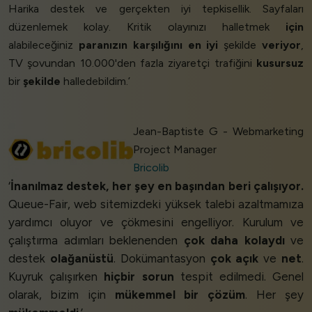
Harika destek ve gerçekten iyi tepkisellik. Sayfaları
düzenlemek kolay. Kritik olayınızı halletmek
için
alabileceğiniz
paranızın karşılığını en iyi
şekilde
veriyor
,
TV şovundan 10.000'den fazla ziyaretçi trafiğini
kusursuz
bir
şekilde
halledebildim.’
Jean-Baptiste G - Webmarketing
Project Manager
Bricolib
‘
İnanılmaz destek, her şey en başından beri çalışıyor.
Queue-Fair, web sitemizdeki yüksek talebi azaltmamıza
yardımcı oluyor ve çökmesini engelliyor. Kurulum ve
çalıştırma adımları beklenenden
çok daha kolaydı
ve
destek
olağanüstü
. Dokümantasyon
çok açık
ve
net
.
Kuyruk çalışırken
hiçbir sorun
tespit edilmedi. Genel
olarak, bizim için
mükemmel bir çözüm
. Her şey