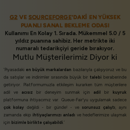
G2
VE
SOURCEFORGE
'DAKI EN YÜKSEK
PUANLI SANAL BEKLEME ODASI
Kullanımı En Kolay 1. Sırada. Mükemmel 5.0 / 5
yıldız puanına sahibiz. Her metrikte iki
numaralı tedarikçiyi geride bırakıyor.
Mutlu Müşterilerimiz
Diyor ki
‘Piyasadaki
en büyük markalardan
bazılarıyla çalışıyoruz ve bu
da satışlar ve indirimler sırasında büyük bir
talebi
beraberinde
getiriyor. Platformumuzla etkileşim kurarken tüm müşterilere
adil ve
acısız
bir deneyim sunmak için
adil
bir
kuyruk
platformuna ihtiyacımız var. Queue-Fair'yu uygulamak sadece
çok kolay
değildi - bir günde! - ve
sorunsuz çalıştı
, aynı
zamanda ekip
ihtiyaçlarımızı anladı
ve hedeflerimize ulaşmak
için
bizimle birlikte çalışabildi
.’