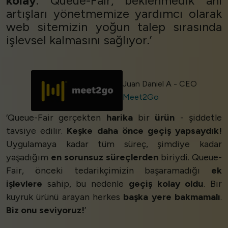
kolay
. Queue-Fair, beklenmedik ani
artışları yönetmemize yardımcı olarak
web sitemizin yoğun talep sırasında
işlevsel kalmasını sağlıyor.’
Juan Daniel A - CEO
Meet2Go
‘Queue-Fair gerçekten
harika
bir
ürün
- şiddetle
tavsiye edilir.
Keşke daha önce geçiş yapsaydık!
Uygulamaya kadar tüm süreç, şimdiye kadar
yaşadığım
en sorunsuz süreçlerden
biriydi. Queue-
Fair, önceki tedarikçimizin başaramadığı
ek
işlevlere
sahip, bu nedenle
geçiş kolay oldu
. Bir
kuyruk ürünü arayan herkes
başka yere bakmamalı
.
Biz onu seviyoruz!
’