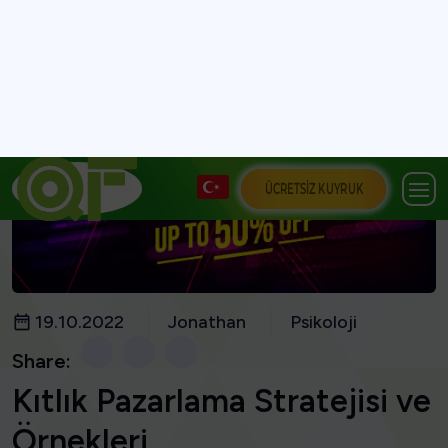
ÜCRETSIZ KUYRUK
19.10.2022
Jonathan
Psikoloji
Share:
Kıtlık Pazarlama Stratejisi ve
Örnekleri