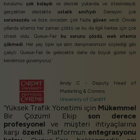
kurulumu
çok kolaydı
ve destek yukarıda ve ötesindeydi,
gerçekten destekte
ustalık sınıfıydı
. Deneyim çok
sorunsuzdu
ve bize önceden çok fazla
güven
verdi. Önceki
yıllarda sitemiz her zaman çöktü ve bu da ilgili herkes için çok
stresli oldu. Queue-Fair
bu sorunu çözdü
,
web sitemiz
çökmedi
. Her şey tıpkı işe alım danışmanımızın söylediği gibi
çalıştı. Queue-Fair ile gelecekte daha da büyük günler için
kendimize güveniyoruz.’
Andy C - Deputy Head of
Marketing & Comms
University of Cardiff
‘Yüksek Trafik Yönetimi için
Mükemmel
Bir Çözüm! Ekip
son derece
profesyonel
ve müşteri ihtiyaçlarına
karşı
özenli
. Platformun
entegrasyonu