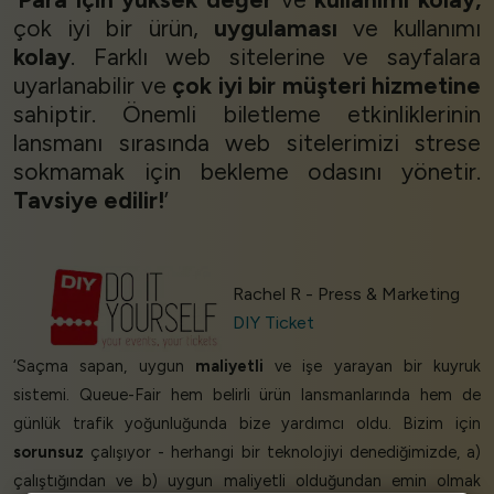
çok iyi bir ürün,
uygulaması
ve kullanımı
kolay
. Farklı web sitelerine ve sayfalara
uyarlanabilir ve
çok iyi bir müşteri hizmetine
sahiptir. Önemli biletleme etkinliklerinin
lansmanı sırasında web sitelerimizi strese
sokmamak için bekleme odasını yönetir.
Tavsiye edilir!
’
Rachel R - Press & Marketing
DIY Ticket
Cookies & Privacy
‘Saçma sapan, uygun
maliyetli
ve işe yarayan bir kuyruk
sistemi. Queue-Fair hem belirli ürün lansmanlarında hem de
Queue-Fair.com uses cookies to provide content
günlük trafik yoğunluğunda bize yardımcı oldu. Bizim için
and improve your experience. You can accept all
sorunsuz
çalışıyor - herhangi bir teknolojiyi denediğimizde, a)
cookie usage or use settings to manage
çalıştığından ve b) uygun maliyetli olduğundan emin olmak
categories individually.