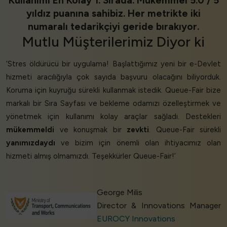
Kullanımı En Kolay 1. Sırada. Mükemmel 5.0 / 5
yıldız puanına sahibiz. Her metrikte iki
numaralı tedarikçiyi geride bırakıyor.
Mutlu Müşterilerimiz
Diyor ki
‘Stres öldürücü bir uygulama! Başlattığımız yeni bir e-Devlet
hizmeti aracılığıyla çok sayıda başvuru olacağını biliyorduk.
Koruma için kuyruğu sürekli kullanmak istedik. Queue-Fair bize
markalı bir Sıra Sayfası ve bekleme odamızı özelleştirmek ve
yönetmek için kullanımı kolay araçlar sağladı. Destekleri
mükemmeldi
ve konuşmak bir
zevkti
. Queue-Fair sürekli
yanımızdaydı
ve bizim için önemli olan ihtiyacımız olan
hizmeti almış olmamızdı. Teşekkürler Queue-Fair!’
George Milis
Director & Innovations Manager
EUROCY Innovations