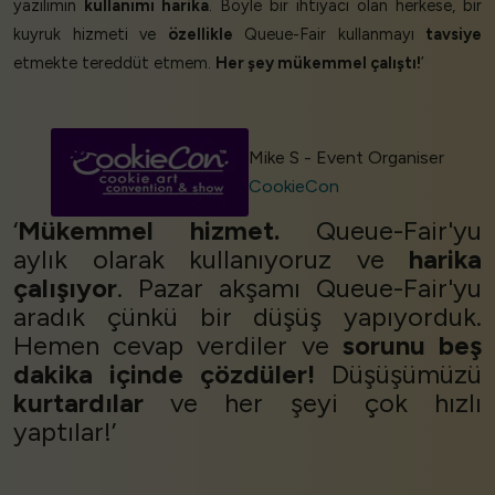
yazılımın
kullanımı harika
. Böyle bir ihtiyacı olan herkese, bir
kuyruk hizmeti ve
özellikle
Queue-Fair kullanmayı
tavsiye
etmekte tereddüt etmem.
Her şey mükemmel çalıştı!
’
Mike S - Event Organiser
CookieCon
‘
Mükemmel hizmet.
Queue-Fair'yu
aylık olarak kullanıyoruz ve
harika
çalışıyor
. Pazar akşamı Queue-Fair'yu
aradık çünkü bir düşüş yapıyorduk.
Hemen cevap verdiler ve
sorunu beş
dakika içinde çözdüler!
Düşüşümüzü
kurtardılar
ve her şeyi çok hızlı
yaptılar!’