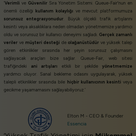
‘
Verimli
ve
Güvenilir
Sıra Yönetim Sistemi. Queue-Fair'nun en
önemli özelliği
kullanım kolaylığı
ve mevcut platformumuza
sorunsuz entegrasyonudur
. Büyük ölçekli trafik artışlarını
kesinti veya aksaklıklara neden olmadan yönetmemize yardımcı
oldu ve sorunsuz bir kullanıcı deneyimi sağladı.
Gerçek zamanlı
veriler
ve
müşteri desteği
de
olağanüstüdür
ve yüksek talep
gören etkinlikler sırasında her şeyin sorunsuz çalışmasını
sağlayacak araçları bize sağlar. Queue-Fair, web sitesi
trafiğindeki
ani artışları
etkili bir şekilde
yönetmemize
yardımcı oluyor. Sanal bekleme odasını uygulayarak, yüksek
talepli etkinlikler sırasında bile
hiçbir kullanıcının kesinti
veya
gecikme yaşamamasını sağlayabiliyoruz.’
Elton M - CEO & Founder
Essencia
‘Yüksek Trafik Yönetimi için
Mükemmel