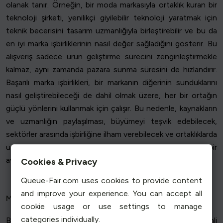
olanak tanır. Örneğin, bir moda markasıyla ortaklık kuran bir
teknoloji şirketi, yenilikçi giyilebilir teknoloji yaratmak için
teknik becerisini tasarım uzmanlığıyla birleştirebilir ve bu da
en iyi marka işbirliklerinin nasıl değer sağladığını gösterir. Bu
alışveriş sadece ürün geliştirme sürecini zenginleştirmekle
kalmaz, aynı zamanda pazara sunma süresini de hızlandırır.
Başarılı marka işbirlikleri, bir markanın diğerinin sunduklarını
nasıl geliştirebileceği de dahil olmak üzere, her bir ortağın
güçlü yönlerini kullanmak için çalışır. Bu nedenle, kaynakların
ve uzmanlığın paylaşılması, büyümeyi teşvik edebilecek,
sektörler arasında işbirliğine ilham verebilecek ve ortaklıklarda
uzun vadeli inovasyonu destekleyebilecek stratejik bir
avantajdır.
Cookies & Privacy
Queue-Fair.com uses cookies to provide content
and improve your experience. You can accept all
Marka İmajının Geliştirilmesi
cookie usage or use settings to manage
categories individually.
Başka bir markayla işbirliği yapmak, bir şirketin imajını önemli