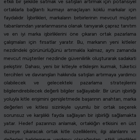
etkili bir şekilde satmak ve satışları artırmak için potansiyel
ortaklarla bağlantı kurmayı amaçlayan köklü markalar için
faydalıdır. İşbirlikleri, markaların birbirlerinin mevcut müşteri
tabanlarından yararlanmasına olanak tanıyarak çapraz tanıtım
ve en iyi marka işbirliklerini öne çıkaran ortak pazarlama
çalışmaları için fırsatlar yaratır. Bu, markanın yeni kitleler
nezdindeki görünürlüğünü artırmakla kalmaz, aynı zamanda
mevcut müşteriler nezdinde güvenilirlik oluşturarak sadakati
pekiştirir. Dahası, yeni bir kitleyle etkileşim kurmak, tüketici
tercihleri ve davranışları hakkında satışları artırmaya yardımcı
olabilecek ve gelecekteki pazarlama stratejilerini
bilgilendirebilecek değerli bilgiler sağlayabilir. Bir ürün işbirliği
yoluyla kitle erişimini genişletmede başarının anahtarı, marka
değerleri ve kitlesi sizinkiyle uyumlu bir ortak seçerek
sorunsuz ve karşılıklı fayda sağlayan bir işbirliği sağlamakta
yatar. Hedef pazarınızı anlamak, ortaklığın etkisini en üst
düzeye çıkaracak ortak kitle özelliklerini, ilgi alanlarını ve
değerleri belirlemeye yardımcı olacağından, etkili işbirlikleri