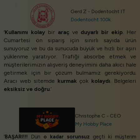
Gerd Z - Dodentocht IT
Dodentocht 100k
‘
Kullanımı kolay
bir
araç
ve
duyarlı bir ekip
. Her
Cumartesi ön sipariş için sınırlı sayıda ürün
sunuyoruz ve bu da sunucuda büyük ve hızlı bir aşırı
yüklenme yaratıyor. Trafiği absorbe etmek ve
müşterilerimizin alışveriş deneyimini daha akıcı hale
getirmek için bir çözüm bulmamız gerekiyordu.
Aracı web sitemde
kurmak
çok
kolaydı
. Belgeleri
eksiksiz ve doğru
.’
Christophe C - CEO
My Hobby Place
‘
BAŞARI!!!
Dün
o kadar sorunsuz
geçti ki müşterim