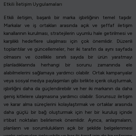
Etkili İletişim Uygulamaları
Etkili iletişim, başarılı bir marka işbirliğinin temel taşıdır.
Markalar ve iş ortakları arasında açık ve şeffaf iletişim
kanallarının kurulması, stratejilerin uyumlu hale getirilmesi ve
karşılıklı hedeflere ulaşılması için çok önemlidir. Düzenli
toplantılar ve güncellemeler, her iki tarafın da aynı sayfada
olmasını ve özellikle sınırlı sayıda bir ürün yaratmayı
planladıklarında herhangi bir sorunu zamanında ele
alabilmelerini sağlamaya yardımcı olabilir. Ortak kampanyalar
veya sosyal medya paylaşımları gibi birlikte içerik oluşturmak,
işbirliğini daha da güçlendirebilir ve her iki markanın da daha
geniş kitlelere ulaşmasına yardımcı olabilir. Sorunsuz iletişim
ve karar alma süreçlerini kolaylaştırmak ve ortaklar arasında
daha güçlü bir bağ oluşturmak için her bir kuruluş içinde
irtibat noktaları belirlemek önemlidir. Ayrıca, anlaşmaların,
planların ve sorumlulukların açık bir şekilde belgelenmesi
yanlış anlamaları önleyebilir ve her iki taraf için de bir referans