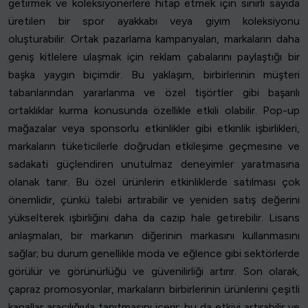
getirmek ve koleksiyonerlere hitap etmek için sınırlı sayıda
üretilen bir spor ayakkabı veya giyim koleksiyonu
oluşturabilir. Ortak pazarlama kampanyaları, markaların daha
geniş kitlelere ulaşmak için reklam çabalarını paylaştığı bir
başka yaygın biçimdir. Bu yaklaşım, birbirlerinin müşteri
tabanlarından yararlanma ve özel tişörtler gibi başarılı
ortaklıklar kurma konusunda özellikle etkili olabilir. Pop-up
mağazalar veya sponsorlu etkinlikler gibi etkinlik işbirlikleri,
markaların tüketicilerle doğrudan etkileşime geçmesine ve
sadakati güçlendiren unutulmaz deneyimler yaratmasına
olanak tanır. Bu özel ürünlerin etkinliklerde satılması çok
önemlidir, çünkü talebi artırabilir ve yeniden satış değerini
yükselterek işbirliğini daha da cazip hale getirebilir. Lisans
anlaşmaları, bir markanın diğerinin markasını kullanmasını
sağlar; bu durum genellikle moda ve eğlence gibi sektörlerde
görülür ve görünürlüğü ve güvenilirliği artırır. Son olarak,
çapraz promosyonlar, markaların birbirlerinin ürünlerini çeşitli
kanallar aracılığıyla tanıtmasını içerir; bu da etkiyi artırabilir ve