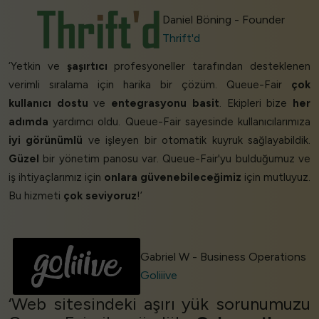
Daniel Böning - Founder
Thrift'd
‘Yetkin ve
şaşırtıcı
profesyoneller tarafından desteklenen
verimli sıralama için harika bir çözüm. Queue-Fair
çok
kullanıcı dostu
ve
entegrasyonu basit
. Ekipleri bize
her
adımda
yardımcı oldu. Queue-Fair sayesinde kullanıcılarımıza
iyi görünümlü
ve işleyen bir otomatik kuyruk sağlayabildik.
Güzel
bir yönetim panosu var. Queue-Fair'yu bulduğumuz ve
iş ihtiyaçlarımız için
onlara güvenebileceğimiz
için mutluyuz.
Bu hizmeti
çok seviyoruz
!’
Gabriel W - Business Operations
Goliiive
‘Web sitesindeki aşırı yük sorunumuzu