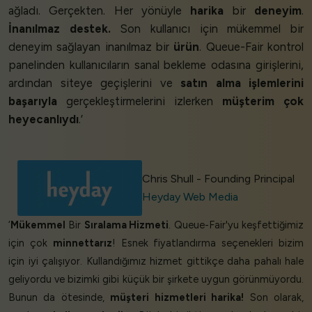
ağladı. Gerçekten. Her yönüyle
harika
bir
deneyim
.
İnanılmaz destek.
Son kullanıcı için mükemmel bir
deneyim sağlayan inanılmaz bir
ürün
. Queue-Fair kontrol
panelinden kullanıcıların sanal bekleme odasına girişlerini,
ardından siteye geçişlerini ve
satın alma işlemlerini
başarıyla
gerçekleştirmelerini izlerken
müşterim çok
heyecanlıydı
.’
Chris Shull - Founding Principal
Heyday Web Media
‘
Mükemmel
Bir
Sıralama Hizmeti
. Queue-Fair'yu keşfettiğimiz
için çok
minnettarız
! Esnek fiyatlandırma seçenekleri bizim
için iyi çalışıyor. Kullandığımız hizmet gittikçe daha pahalı hale
geliyordu ve bizimki gibi küçük bir şirkete uygun görünmüyordu.
Bunun da ötesinde,
müşteri hizmetleri harika!
Son olarak,