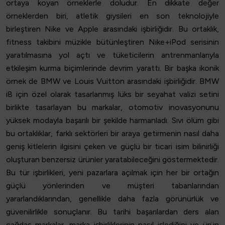
ortaya koyan örneklerle doludur. En dikkate değer
örneklerden biri, atletik giysileri en son teknolojiyle
birleştiren Nike ve Apple arasındaki işbirliğidir. Bu ortaklık,
fitness takibini müzikle bütünleştiren Nike+iPod serisinin
yaratılmasına yol açtı ve tüketicilerin antrenmanlarıyla
etkileşim kurma biçimlerinde devrim yarattı. Bir başka ikonik
örnek de BMW ve Louis Vuitton arasındaki işbirliğidir. BMW
i8 için özel olarak tasarlanmış lüks bir seyahat valizi setini
birlikte tasarlayan bu markalar, otomotiv inovasyonunu
yüksek modayla başarılı bir şekilde harmanladı. Sıvı ölüm gibi
bu ortaklıklar, farklı sektörleri bir araya getirmenin nasıl daha
geniş kitlelerin ilgisini çeken ve güçlü bir ticari isim bilinirliği
oluşturan benzersiz ürünler yaratabileceğini göstermektedir.
Bu tür işbirlikleri, yeni pazarlara açılmak için her bir ortağın
güçlü yönlerinden ve müşteri tabanlarından
yararlandıklarından, genellikle daha fazla görünürlük ve
güvenilirlikle sonuçlanır. Bu tarihi başarılardan ders alan
çağdaş markalar, marka işbirliklerinin nasıl işlediğini ve ürün