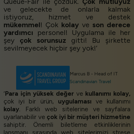
Queue-Fair ile çözdük.
Çok mutluyuz
ve gelecekte de onlarla kalmak
istiyoruz, hizmet ve destek
mükemmel
! Çok
kolay
ve
son derece
yardımcı
personel! Uygulama ile her
şey
çok sorunsuz
gitti! Bu şirkette
sevilmeyecek hiçbir şey yok!’
Marcus B - Head of IT
Scandinavian Travel
‘
Para için yüksek değer
ve
kullanımı kolay,
çok iyi bir ürün,
uygulaması
ve kullanımı
kolay
. Farklı web sitelerine ve sayfalara
uyarlanabilir ve
çok iyi bir müşteri hizmetine
sahiptir. Önemli biletleme etkinliklerinin
lansmanı sırasında web sitelerimizi strese