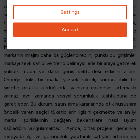
ölçüde geliştirebilir ve onu tüketicilerin gözünde olumlu bir
Settings
şekilde konumlandırabilir. İyi seçilmiş bir ortaklık, bir markayı
başka bir saygın ve tamamlayıcı markayla ilişkilendirerek,
Accept
mevcut müşterilere hitap ederek ve güvenilirliğini ve
güvenilirliğini pekiştirerek markanın statüsünü yükseltebilir.
Moda dünyasında tanınan şirketlerle yapılan ittifaklar bir
markanın imajını daha da güçlendirebilir, çünkü bu girişimler
markayı zevk sahibi ve trend belirleyicilerle bir araya getirerek
yüksek moda ve daha geniş sektördeki etkisini artırır.
Örneğin, lüks bir marka yüksek kaliteli, sürdürülebilir bir
şirketle ortaklık kurduğunda, yalnızca cazibesini artırmakla
kalmaz, aynı zamanda sosyal sorumluluk taahhüdüne de
işaret eder. Bu durum, satın alma kararlarında etik hususlara
öncelik veren seçici tüketicilerin ilgisini çekmekte ve en iyi
marka işbirliklerinin değişen beklentilere nasıl uyum
sağladığını vurgulamaktadır. Ayrıca, ortak projeler genellikle
medyada ilgi ve görünürlük yaratarak satışları artırma ve