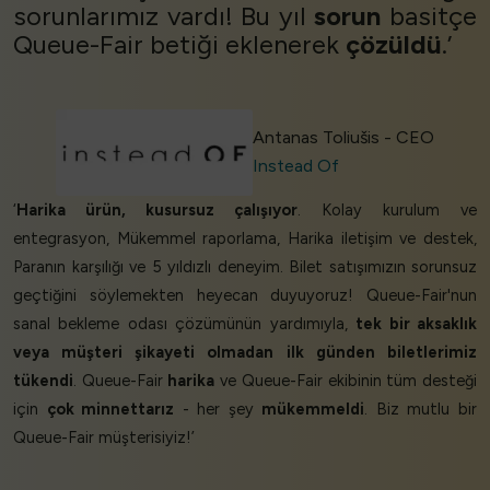
sorunlarımız vardı! Bu yıl
sorun
basitçe
Queue-Fair betiği eklenerek
çözüldü
.’
Antanas Toliušis - CEO
Instead Of
‘
Harika ürün, kusursuz çalışıyor
. Kolay kurulum ve
entegrasyon, Mükemmel raporlama, Harika iletişim ve destek,
Paranın karşılığı ve 5 yıldızlı deneyim. Bilet satışımızın sorunsuz
geçtiğini söylemekten heyecan duyuyoruz! Queue-Fair'nun
sanal bekleme odası çözümünün yardımıyla,
tek bir aksaklık
veya müşteri şikayeti olmadan
ilk günden biletlerimiz
tükendi
. Queue-Fair
harika
ve Queue-Fair ekibinin tüm desteği
için
çok minnettarız
- her şey
mükemmeldi
. Biz mutlu bir
Queue-Fair müşterisiyiz!’