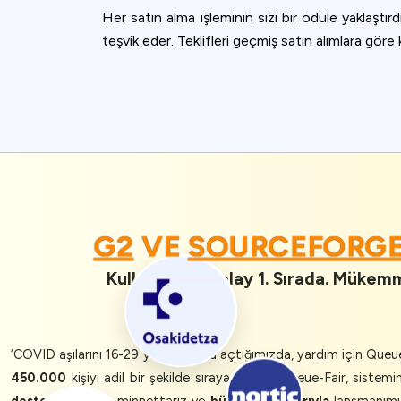
Her satın alma işleminin sizi bir ödüle yaklaştırd
teşvik eder. Teklifleri geçmiş satın alımlara göre 
G2
VE
SOURCEFORG
Kullanımı En Kolay 1. Sırada. Mükemme
‘COVID aşılarını 16-29 yaş grubuna açtığımızda, yardım için Queue
450.000
kişiyi adil bir şekilde sıraya koydu. Queue-Fair, sistem