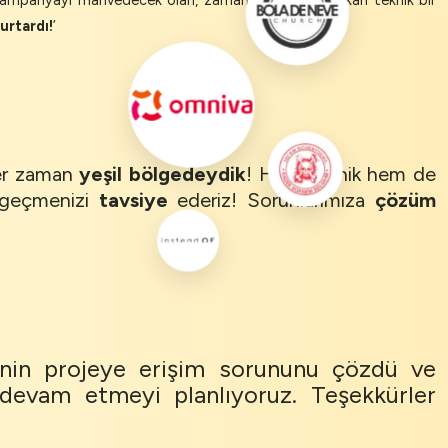
kampanyayı mahvedecek olan, zamanında ortaya çıkan teknik bir
kurtardı!
’
er zaman
yeşil bölgedeydik
! Hem teknik hem de
e geçmenizi
tavsiye
ederiz! Sorunlarımıza
çözüm
şinin projeye erişim sorununu çözdü ve
 devam etmeyi planlıyoruz. Teşekkürler