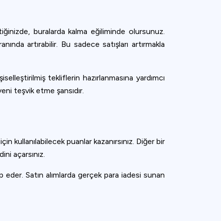
ttiğinizde, buralarda kalma eğiliminde olursunuz.
anında artırabilir. Bu sadece satışları artırmakla
iselleştirilmiş tekliflerin hazırlanmasına yardımcı
veni teşvik etme şansıdır.
çin kullanılabilecek puanlar kazanırsınız. Diğer bir
ini açarsınız.
 eder. Satın alımlarda gerçek para iadesi sunan
ence. You can