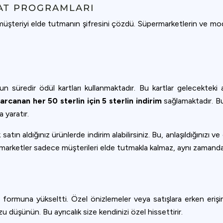
ookie usage or use settings to manage categories individually.
AT PROGRAMLARI
 müşteriyi elde tutmanın şifresini çözdü. Süpermarketlerin ve mo
Settings
Accept
süredir ödül kartları kullanmaktadır. Bu kartlar gelecekteki alı
arcanan her 50 sterlin için 5 sterlin indirim
sağlamaktadır. B
 yaratır.
Sık satın aldığınız ürünlerde indirim alabilirsiniz. Bu, anlaşıldığınız
rmarketler sadece müşterileri elde tutmakla kalmaz, aynı zamanda 
 formuna yükseltti. Özel önizlemeler veya satışlara erken erişim
 düşünün. Bu ayrıcalık size kendinizi özel hissettirir.