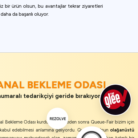
iz bir ürün olsun, bu avantajlar tekrar ziyaretleri
 daha da başarılı oluyor.
SANAL BEKLEME ODASI
numaralı tedarikçiyi geride bırakıyor.
anal Bekleme Odası kurdular. O öğleden sonra Queue-Fair bizim için
 kabul edebilmesi anlamına geliyordu. Queue-Fair'nun
olağanüstü