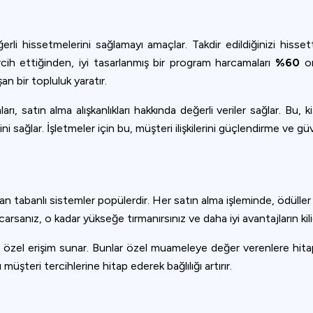
erli hissetmelerini sağlamayı amaçlar. Takdir edildiğinizi hisse
ercih ettiğinden, iyi tasarlanmış bir program harcamaları
%60
or
 bir topluluk yaratır.
 satın alma alışkanlıkları hakkında değerli veriler sağlar. Bu, kiş
ni sağlar. İşletmeler için bu, müşteri ilişkilerini güçlendirme ve gü
an tabanlı sistemler popülerdir. Her satın alma işleminde, ödüller i
rsanız, o kadar yükseğe tırmanırsınız ve daha iyi avantajların kilid
 özel erişim sunar. Bunlar özel muameleye değer verenlere hitap
Privacy
 müşteri tercihlerine hitap ederek bağlılığı artırır.
om uses cookies to provide content and improve your experi