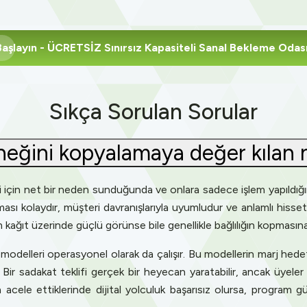
Başlayın
- ÜCRETSİZ Sınırsız Kapasiteli Sanal Bekleme Odas
Sıkça Sorulan Sorular
neğini kopyalamaya değer kılan 
 için net bir neden sunduğunda ve onlara sadece işlem yapıldığını
ası kolaydır, müşteri davranışlarıyla uyumludur ve anlamlı hisset
m kağıt üzerinde güçlü görünse bile genellikle bağlılığın kopmasın
odelleri operasyonel olarak da çalışır. Bu modellerin marj hedefle
 Bir sadakat teklifi gerçek bir heyecan yaratabilir, ancak üyele
 acele ettiklerinde dijital yolculuk başarısız olursa, program gü