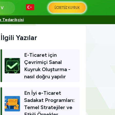
ÜCRETSIZ KUYRUK
a
e Tedarikçisi
İlgili Yazılar
E-Ticaret için
Çevrimiçi Sanal
Kuyruk Oluşturma -
nasıl doğru yapılır
En İyi e-Ticaret
Sadakat Programları:
Temel Stratejiler ve
Etkili Örnekler