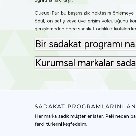
uğratma riski taşır.
Queue-Fair bu başarısızlık noktasını önlemeye y
ödül, ön satış veya üye erişim yolculuğunu koruy
genişlemeden önce sadakat odaklı etkinlikleri ko
Bir sadakat programı nası
Kurumsal markalar sadaka
SADAKAT PROGRAMLARINI A
Her marka sadık müşteriler ister. Peki neden baz
farklı türlerini keşfedelim.