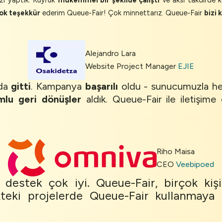
ı yaptık. Kuyruk
mükemmel bir şekilde çalıştı
ve aksi takdirde 
ok teşekkür
ederim Queue-Fair! Çok minnettarız. Queue-Fair
bizi 
Alejandro Lara
Website Project Manager
EJIE
nda
gitti
. Kampanya
başarılı
oldu - sunucumuzla h
mlu geri dönüşler
aldık. Queue-Fair ile iletişim
Riho Maisa
CEO
Veebipoed
 destek çok iyi. Queue-Fair, birçok ki
kteki projelerde Queue-Fair kullanmaya