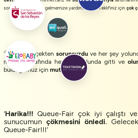
desteği
için çok minnettarız ve
büyük bir başarıyla
lansmanımız
sorunun üstesinden gelmemize yardımcı oldu. Teklifiniz için
çok ç
‘İletişim gerçekten
sorunsuzdu
ve her şey yolu
müşteri tarafında her
şey
yolunda gitti ve
olu
bulduğumuz için
mutluyum
.’
‘
Harika!!!
Queue-Fair çok iyi çalıştı ve
sunucumun
çökmesini önledi
. Gelece
Queue-Fair!!!’