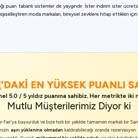
ığı puan tabanlı sistemler de yaygındır. İster indirim ister ücrets
kişiselleştiren moda markaları, bireysel zevklere hitap ettikleri için
E
'DAKI EN YÜKSEK PUANLI 
l 5.0 / 5 yıldız puanına sahibiz. Her metrikte iki 
Mutlu Müşterilerimiz
Diyor ki
-Fair'ya başvurduk ve bize hızlı bir şekilde tamamen markalı bir S
imizin
aşırı yüklenme olmadan
kaldırabileceği oranda rezervasyon