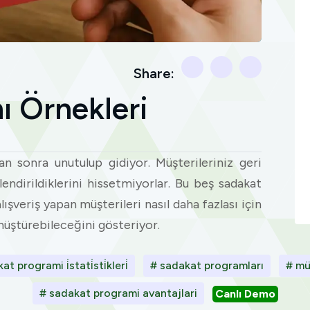
Share:
ı Örnekleri
n sonra unutulup gidiyor. Müşterileriniz geri
ndirildiklerini hissetmiyorlar. Bu beş sadakat
lışveriş yapan müşterileri nasıl daha fazlası için
üştürebileceğini gösteriyor.
t programi i̇stati̇sti̇kleri̇
# sadakat programları
# mü
# sadakat programi avantajlari
Canlı Demo