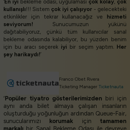
‘
En iyi
bekleme odası, uygulaması
çok kolay
,
çok
kullanışlı
!!! Sistem
çok iyi çalışıyor
- gelecekteki
etkinlikler için tekrar kullanacağız ve
hizmeti
seviyorum!
Sunucumuzun yükünü
dağıtabiliyoruz, çünkü tüm kullanıcılar sanal
bekleme odasında kalabiliyor, bu yüzden benim
için bu aracı seçerek
iyi
bir seçim yaptım.
Her
şey harikaydı!
’
Franco Obet Rivera
Ticketing Manager
Ticketnauta
‘
Popüler tiyatro gösterilerimizden
biri için
aynı anda bilet almaya çalışan insanların
oluşturduğu yoğunluğun ardından Queue-Fair,
sunucularımızı
korumak
için
tamamen
markalı
bir Sanal Bekleme Odası ile devreye