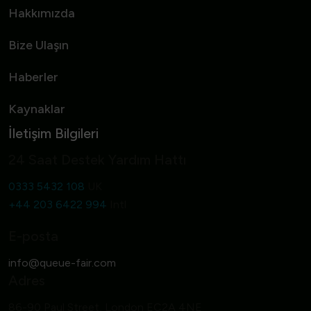
Hakkımızda
Bize Ulaşın
Haberler
Kaynaklar
İletişim Bilgileri
24 Saat Destek Yardım Hattı
0333 5432 108
UK
+44 203 6422 994
Intl
E-posta
Adres
86-90 Paul Street, London EC2A 4NE