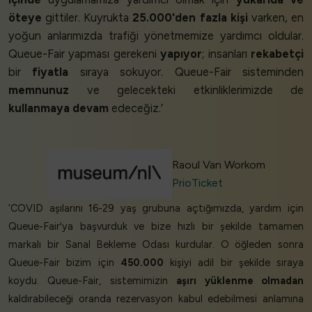
öteye
gittiler. Kuyrukta
25.000'den fazla kişi
varken, en
yoğun anlarımızda trafiği yönetmemize yardımcı oldular.
Queue-Fair yapması gerekeni
yapıyor
; insanları
rekabetçi
bir
fiyatla
sıraya sokuyor. Queue-Fair sisteminden
memnunuz
ve gelecekteki etkinliklerimizde de
kullanmaya devam
edeceğiz.’
Raoul Van Workom
PrioTicket
‘COVID aşılarını 16-29 yaş grubuna açtığımızda, yardım için
Queue-Fair'ya başvurduk ve bize hızlı bir şekilde tamamen
markalı bir Sanal Bekleme Odası kurdular. O öğleden sonra
Queue-Fair bizim için
450.000
kişiyi adil bir şekilde sıraya
koydu. Queue-Fair, sistemimizin
aşırı yüklenme olmadan
kaldırabileceği oranda rezervasyon kabul edebilmesi anlamına