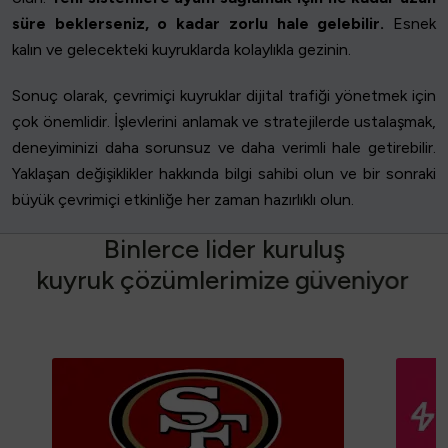
süre beklerseniz, o kadar zorlu hale gelebilir.
Esnek
kalın ve gelecekteki kuyruklarda kolaylıkla gezinin.
Sonuç olarak, çevrimiçi kuyruklar dijital trafiği yönetmek için
çok önemlidir. İşlevlerini anlamak ve stratejilerde ustalaşmak,
deneyiminizi daha sorunsuz ve daha verimli hale getirebilir.
Yaklaşan değişiklikler hakkında bilgi sahibi olun ve bir sonraki
büyük çevrimiçi etkinliğe her zaman hazırlıklı olun.
B
i
n
l
e
r
c
e
l
i
d
e
r
k
u
r
u
l
u
ş
k
u
y
r
u
k
ç
ö
z
ü
m
l
e
r
i
m
i
z
e
g
ü
v
e
n
i
y
o
r