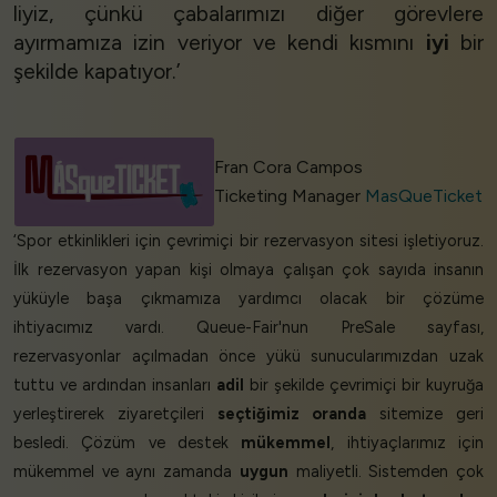
liyiz, çünkü çabalarımızı diğer görevlere
ayırmamıza izin veriyor ve kendi kısmını
iyi
bir
şekilde kapatıyor.’
Fran Cora Campos
Ticketing Manager
MasQueTicket
‘Spor etkinlikleri için çevrimiçi bir rezervasyon sitesi işletiyoruz.
İlk rezervasyon yapan kişi olmaya çalışan çok sayıda insanın
yüküyle başa çıkmamıza yardımcı olacak bir çözüme
ihtiyacımız vardı. Queue-Fair'nun PreSale sayfası,
rezervasyonlar açılmadan önce yükü sunucularımızdan uzak
tuttu ve ardından insanları
adil
bir şekilde çevrimiçi bir kuyruğa
yerleştirerek ziyaretçileri
seçtiğimiz oranda
sitemize geri
besledi. Çözüm ve destek
mükemmel
, ihtiyaçlarımız için
mükemmel ve aynı zamanda
uygun
maliyetli. Sistemden çok