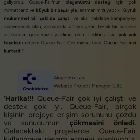
geliyordu. Queue-Fair'nun
olağanüstü desteği
için çok
minnettarız ve
büyük bir başarıyla
lansmanımızı yaptık. Kuyruk
mükemmel bir şekilde çalıştı
ve aksi takdirde kampanyayı
mahvedecek olan, zamanında ortaya çıkan teknik bir sorunun
üstesinden gelmemize yardımcı oldu. Teklifiniz için
çok çok
teşekkür
ederim Queue-Fair! Çok minnettarız. Queue-Fair
bizi
kurtardı!
’
Alejandro Lara
Website Project Manager
EJIE
‘
Harika!!!
Queue-Fair çok iyi çalıştı ve
destek çok iyi. Queue-Fair, birçok
kişinin projeye erişim sorununu çözdü
ve sunucumun
çökmesini önledi
.
Gelecekteki projelerde Queue-Fair
kullanmaya devam etmeyi planlıyoruz.