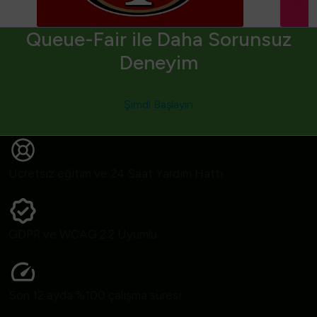
Queue-Fair ile Daha Sorunsuz
Deneyim
Şimdi Başlayın
Ücretsiz eğitim ve 24 Saat Yardım Hattı
GDPR ve WCAG 2.2 Uyumlu
Son 12 ayda %100 çalışma süresi