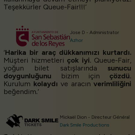
Teşekkürler Queue-Fair!!!’
Jose D - Administrator
Azhor
‘
Harika bir araç dükkanımızı kurtardı.
Müşteri hizmetleri
çok iyi
. Queue-Fair,
yoğun bilet satışlarında
sunucu
doygunluğunu
bizim için
çözdü
.
Kurulum
kolaydı
ve aracın
verimliliğini
beğendim.’
Mickaël Dion - Directeur Général
Dark Smile Productions