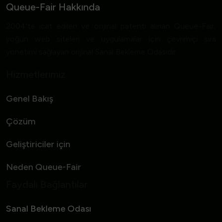
Queue-Fair Hakkında
2004'te icat edilen ve orijinal patenti alınan Queue-Fair,
yoğun web siteleri ve uygulamalar için çevrimiçi sıra
yönetimi sağlayan orijinal Sanal Bekleme Odasıdır.
Hizmetlerimiz
Genel Bakış
Çözüm
Geliştiriciler için
Neden Queue-Fair
Faydalı Bağlantılar
Sanal Bekleme Odası