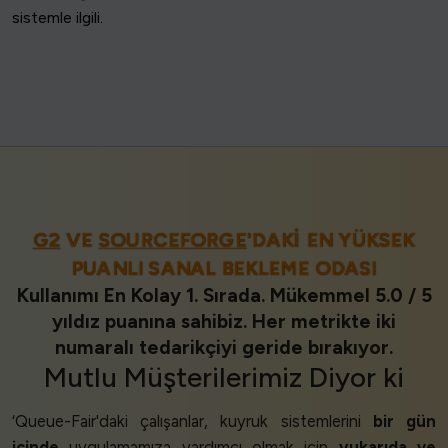
sistemle ilgili.
G2
VE
SOURCEFORGE
'DAKI EN YÜKSEK
PUANLI SANAL BEKLEME ODASI
Kullanımı En Kolay 1. Sırada. Mükemmel 5.0 / 5
yıldız puanına sahibiz. Her metrikte iki
numaralı tedarikçiyi geride bırakıyor.
Mutlu Müşterilerimiz
Diyor ki
‘Queue-Fair'daki çalışanlar, kuyruk sistemlerini
bir gün
içinde
uygulamamıza yardımcı olmak için
yukarıda ve