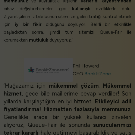
memnunuz
ve kuyruktaki kişilerin
yerlerini kaybetmeden
cihaz değiştirebilmeleri gibi
kullanışlı
özelliklerle dolu.
Ziyaretçilerimiz bile bunun sitemize gelen trafiği kontrol etmek
için
iyi bir fikir
olduğunu söylüyor. Belirli bir etkinlikle
başladıktan sonra, şimdi tüm sitemizi Queue-Fair ile
korumaktan
mutluluk
duyuyoruz.’
Phil Howard
CEO
BookItZone
‘Mağazamız için
mükemmel çözüm
.
Mükemmel
hizmet
, gece bile maillerime cevap verdiler! Son
yıllarda karşılaştığım en iyi hizmet.
Etkileyici adil
fiyatlandırma!
Hizmetten fazlasıyla memnunuz
.
Genellikle arada bir yüksek kullanıcı zirveleri
alıyoruz, Queue-Fair ile sonunda
sunucularımızı
tekrar kararlı
hale getirmeyi başarabildik ve satış