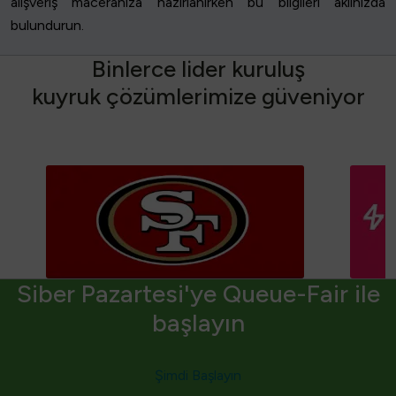
alışveriş maceranıza hazırlanırken bu bilgileri aklınızda
bulundurun.
B
i
n
l
e
r
c
e
l
i
d
e
r
k
u
r
u
l
u
ş
k
u
y
r
u
k
ç
ö
z
ü
m
l
e
r
i
m
i
z
e
g
ü
v
e
n
i
y
o
r
Siber Pazartesi'ye Queue-Fair ile
başlayın
Şimdi Başlayın