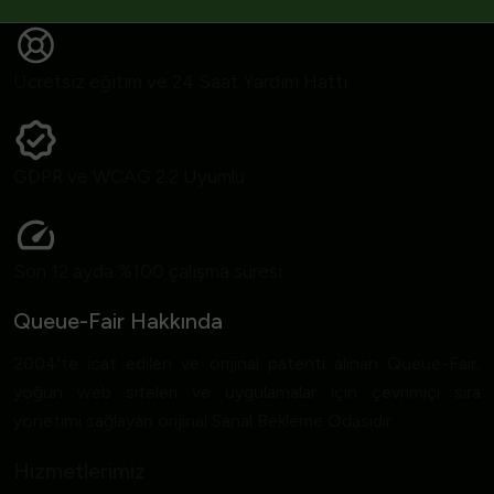
Ücretsiz eğitim ve 24 Saat Yardım Hattı
GDPR ve WCAG 2.2 Uyumlu
Son 12 ayda %100 çalışma süresi
Queue-Fair Hakkında
2004'te icat edilen ve orijinal patenti alınan Queue-Fair,
yoğun web siteleri ve uygulamalar için çevrimiçi sıra
yönetimi sağlayan orijinal Sanal Bekleme Odasıdır.
Hizmetlerimiz