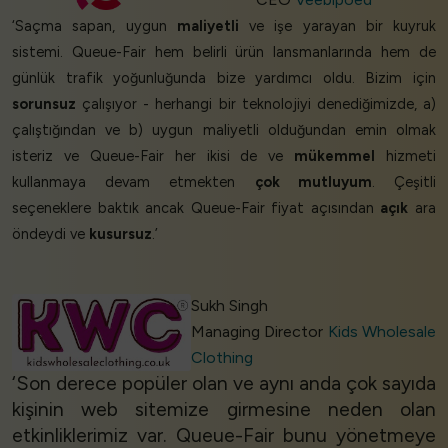
‘Saçma sapan, uygun
maliyetli
ve işe yarayan bir kuyruk
sistemi. Queue-Fair hem belirli ürün lansmanlarında hem de
günlük trafik yoğunluğunda bize yardımcı oldu. Bizim için
sorunsuz
çalışıyor - herhangi bir teknolojiyi denediğimizde, a)
çalıştığından ve b) uygun maliyetli olduğundan emin olmak
isteriz ve Queue-Fair her ikisi de ve
mükemmel
hizmeti
kullanmaya devam etmekten
çok mutluyum
. Çeşitli
seçeneklere baktık ancak Queue-Fair fiyat açısından
açık
ara
öndeydi ve
kusursuz
.’
Sukh Singh
Managing Director
Kids Wholesale
Clothing
‘Son derece popüler olan ve aynı anda çok sayıda
kişinin web sitemize girmesine neden olan
etkinliklerimiz var. Queue-Fair bunu yönetmeye