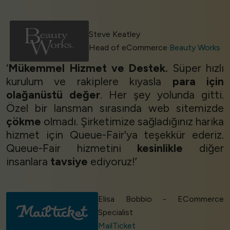
Steve Keatley
Head of eCommerce
Beauty Works
‘
Mükemmel Hizmet ve Destek.
Süper hızlı
kurulum ve rakiplere kıyasla
para için
olağanüstü değer
. Her şey yolunda gitti.
Özel bir lansman sırasında web sitemizde
çökme
olmadı. Şirketimize sağladığınız harika
hizmet için Queue-Fair'ya teşekkür ederiz.
Queue-Fair hizmetini
kesinlikle
diğer
insanlara
tavsiye
ediyoruz!’
Elisa Bobbio - ECommerce
Specialist
MailTicket