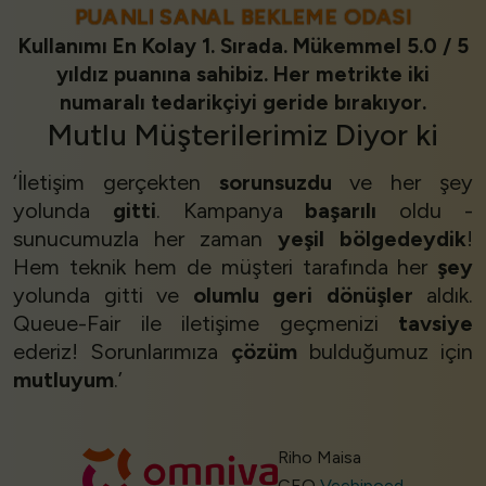
PUANLI SANAL BEKLEME ODASI
Kullanımı En Kolay 1. Sırada. Mükemmel 5.0 / 5
yıldız puanına sahibiz. Her metrikte iki
numaralı tedarikçiyi geride bırakıyor.
Mutlu Müşterilerimiz
Diyor ki
‘İletişim gerçekten
sorunsuzdu
ve her şey
yolunda
gitti
. Kampanya
başarılı
oldu -
sunucumuzla her zaman
yeşil bölgedeydik
!
Hem teknik hem de müşteri tarafında her
şey
yolunda gitti ve
olumlu geri dönüşler
aldık.
Queue-Fair ile iletişime geçmenizi
tavsiye
ederiz! Sorunlarımıza
çözüm
bulduğumuz için
mutluyum
.’
Riho Maisa
CEO
Veebipoed