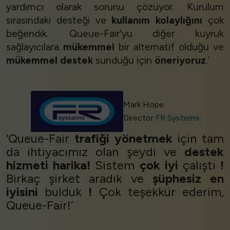
yardımcı olarak sorunu çözüyor. Kurulum
sırasındaki desteği ve
kullanım kolaylığını
çok
beğendik. Queue-Fair'yu diğer kuyruk
sağlayıcılara
mükemmel
bir alternatif olduğu ve
mükemmel destek
sunduğu için
öneriyoruz
.’
Mark Hope
Director
FR Systems
‘Queue-Fair
trafiği yönetmek
için tam
da ihtiyacımız olan şeydi ve
destek
hizmeti harika!
Sistem
çok iyi
çalıştı
!
Birkaç şirket aradık ve
şüphesiz
en
iyisini
bulduk
!
Çok teşekkür ederim,
Queue-Fair!’