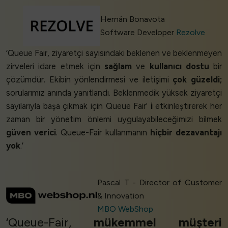
Hernán Bonavota
Software Developer
Rezolve
‘Queue Fair, ziyaretçi sayısındaki beklenen ve beklenmeyen
zirveleri idare etmek için
sağlam
ve
kullanıcı dostu
bir
çözümdür. Ekibin yönlendirmesi ve iletişimi
çok güzeldi;
sorularımız anında yanıtlandı. Beklenmedik yüksek ziyaretçi
sayılarıyla başa çıkmak için Queue Fair'
i
etkinleştirerek her
zaman bir yönetim önlemi uygulayabileceğimizi bilmek
güven verici
. Queue-Fair kullanmanın
hiçbir dezavantajı
yok
.’
Pascal T - Director of Customer
& Innovation
MBO WebShop
‘Queue-Fair,
mükemmel müşteri