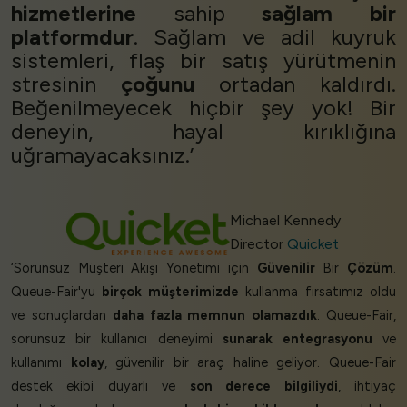
hizmetlerine
sahip
sağlam bir
platformdur
. Sağlam ve adil kuyruk
sistemleri, flaş bir satış yürütmenin
stresinin
çoğunu
ortadan kaldırdı.
Beğenilmeyecek hiçbir şey yok! Bir
deneyin, hayal kırıklığına
uğramayacaksınız.’
Michael Kennedy
Director
Quicket
‘Sorunsuz Müşteri Akışı Yönetimi için
Güvenilir
Bir
Çözüm
.
Queue-Fair'yu
birçok müşterimizde
kullanma fırsatımız oldu
ve sonuçlardan
daha fazla memnun olamazdık
. Queue-Fair,
sorunsuz bir kullanıcı deneyimi
sunarak
entegrasyonu
ve
kullanımı
kolay
, güvenilir bir araç haline geliyor. Queue-Fair
destek ekibi duyarlı ve
son derece bilgiliydi
, ihtiyaç