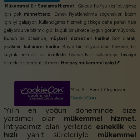
‘
Mükemmel
Bir
Sıralama Hizmeti
. Queue-Fair'yu keşfettiğimiz
için çok
minnettarız
! Esnek fiyatlandırma seçenekleri bizim
için iyi çalışıyor. Kullandığımız hizmet gittikçe daha pahalı hale
geliyordu ve bizimki gibi küçük bir şirkete uygun görünmüyordu.
Bunun da ötesinde,
müşteri hizmetleri harika!
Son olarak,
yazılımın
kullanımı harika
. Böyle bir ihtiyacı olan herkese, bir
kuyruk hizmeti ve
özellikle
Queue-Fair kullanmayı
tavsiye
etmekte tereddüt etmem.
Her şey mükemmel çalıştı!
’
Mike S - Event Organiser
CookieCon
‘Yılın en yoğun döneminde bize
yardımcı olan
mükemmel hizmet
.
İhtiyacımız olan yerlerde
esneklik
ve
hızlı
yanıt süreleriyle
mükemmel