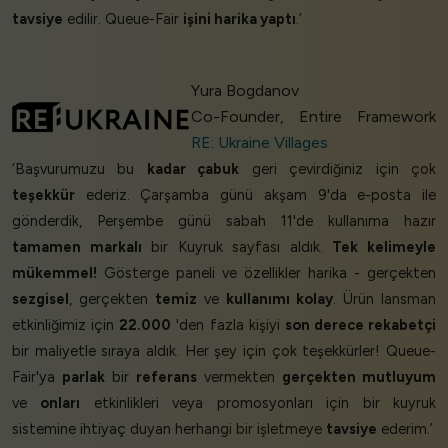
tavsiye
edilir. Queue-Fair
işini harika yaptı
.’
Yura Bogdanov
Co-Founder, Entire Framework
RE: Ukraine Villages
‘Başvurumuzu bu
kadar çabuk
geri çevirdiğiniz için çok
teşekkür
ederiz. Çarşamba günü akşam 9'da e-posta ile
gönderdik, Perşembe günü sabah 11'de kullanıma hazır
tamamen markalı
bir Kuyruk sayfası aldık.
Tek kelimeyle
mükemmel!
Gösterge paneli ve özellikler harika - gerçekten
sezgisel
, gerçekten
temiz
ve
kullanımı kolay
. Ürün lansman
etkinliğimiz için
22.000
'den fazla kişiyi
son derece rekabetçi
bir maliyetle sıraya aldık. Her şey için çok teşekkürler! Queue-
Fair'ya
parlak
bir
referans
vermekten
gerçekten mutluyum
ve
onları
etkinlikleri veya promosyonları için bir kuyruk
sistemine ihtiyaç duyan herhangi bir işletmeye
tavsiye
ederim.’