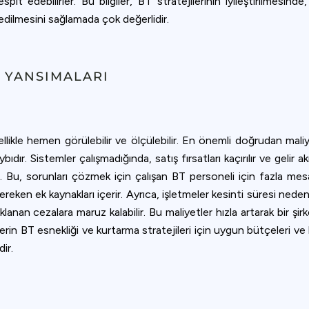
espit edebilirler. Bu bilgiler, BT stratejilerinin iyileştirilmesind
 edilmesini sağlamada çok değerlidir.
L YANSIMALARI
likle hemen görülebilir ve ölçülebilir. En önemli doğrudan maliyet
dır. Sistemler çalışmadığında, satış fırsatları kaçırılır ve gelir akı
 Bu, sorunları çözmek için çalışan BT personeli için fazla mesai ü
ereken ek kaynakları içerir. Ayrıca, işletmeler kesinti süresi ne
nan cezalara maruz kalabilir. Bu maliyetler hızla artarak bir şirke
erin BT esnekliği ve kurtarma stratejileri için uygun bütçeleri ve 
ir.