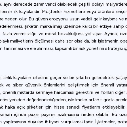
de, aynı derecede zarar verici olabilecek çeşitli dolaylı maliyetle
rinin ilk kayıplarıdır. Müşteriler hizmetlere veya ürünlere erişe
ine neden olur. Bu güven erozyonu uzun vadeli gelir kaybına ve m
nmesi, şirketin marka imajı üzerinde kalıcı bir etkiye sahip olab
a fazla verimsizliğe ve moral bozukluğuna yol açar. Ayrıca, özelli
 Bu dolaylı maliyetlerin ölçülmesi daha zor olsa da, bir işletmeni
rın tanınması ve ele alınması, kapsamlı bir risk yönetimi stratejisi 
 anlık kayıpların ötesine geçer ve bir şirketin gelecekteki yaşayab
ek ve siber güvenlik önlemlerini geliştirmek için önemli yatırı
, önemli miktarda sermaye harcaması gerektirir ve fonları diğer st
llerini yeniden değerlendirdiğinden, işletmeler artan sigorta primleri
alka açık şirketler için hisse senedi fiyatlarını etkileyebilir.
zaman içinde pazar payının azalmasına neden olabilir. Bu uzun
m yapılmasına duyulan ihtiyacı vurgulamaktadır. İşletmeler, potan