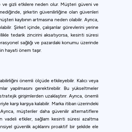
re ve gizli etkilere neden olur. Müşteri güveni ve
mediğinde, şirketin güvenilirliğine olan güvenleri
üşteri kaybının artmasına neden olabilir. Ayrıca,
ilir. Şirket içinde, çalışanlar görevlerini yerine
kle tedarik zincirini aksatıyorsa, kesinti süresi
n operasyonel sağlığı ve pazardaki konumu üzerinde
için hayati önem taşır.
ilirliğini önemli ölçüde etkileyebilir. Kalıcı veya
mlar yapılmasını gerektirebilir. Bu yükseltmeler
ratejik girişimlerden uzaklaştırır. Ayrıca, önemli
yle karşı karşıya kalabilir. Marka itibarı üzerindeki
 Ayrıca, müşteriler daha güvenilir alternatiflere
 vadeli etkiler, sağlam kesinti süresi azaltma
siyel güvenlik açıklarını proaktif bir şekilde ele