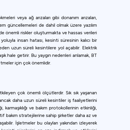
kmeleri veya ağ arızaları gibi donanım arızaları,
tem güncellemeleri de dahil olmak üzere yazılım
r de önemli riskler oluşturmakta ve hassas verileri
oluyla insan hatası, kesinti süresinin kalıcı bir
en uzun süreli kesintilere yol açabilir. Elektrik
aşık hale getirir. Bu yaygın nedenleri anlamak, BT
letmeler için çok önemlidir.
etkileyen çok önemli ölçütlerdir. Sık sık yaşanan
 ancak daha uzun süreli kesintiler iş faaliyetlerini
, karmaşıklığı ve bakım protokollerinin etkinliği,
if bakım stratejilerine sahip şirketler daha az ve
aşabilir. İşletmeler bu olayları yakından izleyerek