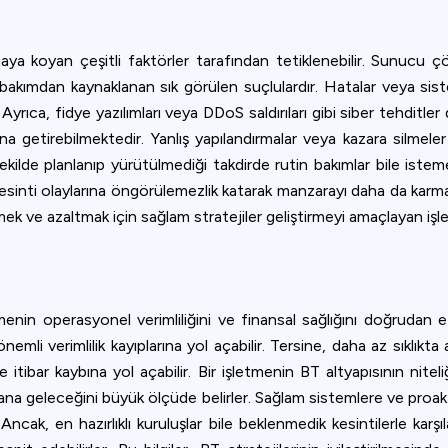
ookie usage or use settings to manage categories individually.
Settings
Accept
rtaya koyan çeşitli faktörler tarafından tetiklenebilir. Sunucu çö
 bakımdan kaynaklanan sık görülen suçlulardır. Hatalar veya sis
 Ayrıca, fidye yazılımları veya DDoS saldırıları gibi siber tehditle
getirebilmektedir. Yanlış yapılandırmalar veya kazara silmeler y
ilde planlanıp yürütülmediği takdirde rutin bakımlar bile istemed
, kesinti olaylarına öngörülemezlik katarak manzarayı daha da karm
nlemek ve azaltmak için sağlam stratejiler geliştirmeyi amaçlayan iş
letmenin operasyonel verimliliğini ve finansal sağlığını doğrudan 
önemli verimlilik kayıplarına yol açabilir. Tersine, daha az sıklıkta
itibar kaybına yol açabilir. Bir işletmenin BT altyapısının niteliği
ana geleceğini büyük ölçüde belirler. Sağlam sistemlere ve proakt
ncak, en hazırlıklı kuruluşlar bile beklenmedik kesintilerle karşıl