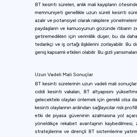
BT kesinti süreleri, anlık mali kayıpların ötesin
memnuniyeti genellikle uzun süreli kesinti sürele
azalır ve potansiyel olarak rakiplere yönelmeler
paydaşların ve kamuoyunun gözünde itibarın zedele
getiremedikleri için verimlilik düşer, bu da dah
tedarikçi ve iş ortağı ilişkilerini zorlayabilir.
geniş kapsamlı etkileri olabilir. Bu gizli yansımala
Uzun Vadeli Mali Sonuçlar
BT kesinti sürelerinin uzun vadeli mali sonuçları,
ciddi kesinti vakaları, BT altyapısını yükseltm
gelecekteki olayları önlemek için gerekli olsa da
kesinti olaylarının ardından sağlayıcılar risk profi
etki de piyasa güveninin azalmasına yol açarak h
yöneldikçe rekabet avantajının kaybedilmesi, 
stratejilerine ve dirençli BT sistemlerine yatırı