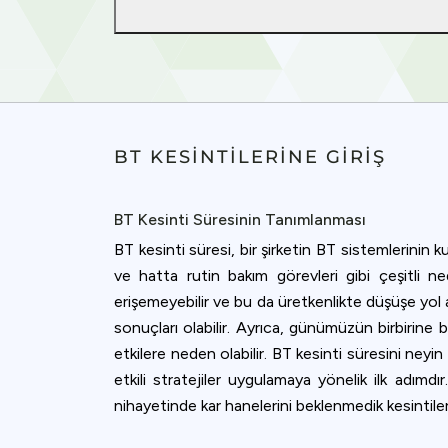
BT KESINTILERINE GIRIŞ
BT Kesinti Süresinin Tanımlanması
BT kesinti süresi, bir şirketin BT sistemlerinin k
ve hatta rutin bakım görevleri gibi çeşitli ne
erişemeyebilir ve bu da üretkenlikte düşüşe yol aç
sonuçları olabilir. Ayrıca, günümüzün birbirine 
etkilere neden olabilir. BT kesinti süresini ney
Cookies & 
etkili stratejiler uygulamaya yönelik ilk adımdır
nihayetinde kar hanelerini beklenmedik kesintiler
Queue-Fair.c