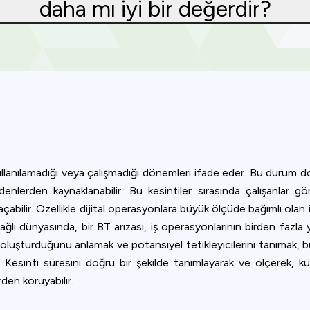
daha mı iyi bir değerdir?
ullanılamadığı veya çalışmadığı dönemleri ifade eder. Bu durum donanı
denlerden kaynaklanabilir. Bu kesintiler sırasında çalışanlar gö
abilir. Özellikle dijital operasyonlara büyük ölçüde bağımlı olan iş
bağlı dünyasında, bir BT arızası, iş operasyonlarının birden faz
in oluşturduğunu anlamak ve potansiyel tetikleyicilerini tanımak,
Privacy
. Kesinti süresini doğru bir şekilde tanımlayarak ve ölçerek, kuru
den koruyabilir.
om uses cookies to provide content and improve your experi