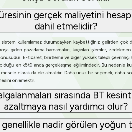
süresinin gerçek maliyetini hesap
dahil etmelidir?
a sistem kullanılamaz durumdayken kaybettiğiniz gelirden çok dah
boşa giden pazarlama harcamaları, kaçırılan işlemler, zedelene
usudur. E-ticaret, biletleme ve diğer yüksek talepli çevrimiçi hi
k olduğu en kötü anda gerçekleşme eğilimindedir. Bu nedenle kur
bir mesele olarak da ele almalıdır. Daha ucuz bir seçenek, daha s
mesini önlemektir.
algalanmaları sırasında BT kesinti
azaltmaya nasıl yardımcı olur?
genellikle nadir görülen yoğun ta