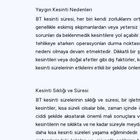
accept all c
Yaygın Kesinti Nedenleri
BT kesinti süresi, her biri kendi zorluklarını o
genellikle eskimiş ekipmanlardan veya yetersiz
sorunları da beklenmedik kesintilere yol açabilir.
tehlikeye atarken operasyonları durma noktasına 
nedeni olmaya devam etmektedir. Dikkatli bir şek
kesintileri veya doğal afetler gibi dış faktörler
kesinti sürelerinin etkilerini etkili bir şekilde ö
Kesinti Sıklığı ve Süresi
BT kesinti sürelerinin sıklığı ve süresi, bir iş
kesintiler, kısa süreli olsalar bile, zaman içinde 
ciddi şekilde aksatarak önemli mali sonuçlara ve 
kesintilerin ne sıklıkta ve ne kadar süreyle meyd
daha kısa kesinti süreleri yaşama eğilimindedir. A