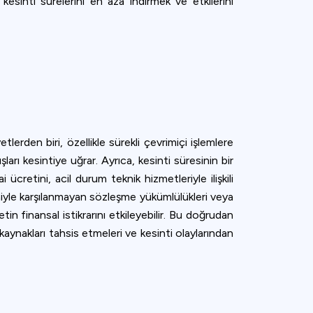
e, kesinti sürelerini en aza indirmek ve etkilerini
lerden biri, özellikle sürekli çevrimiçi işlemlere
şları kesintiye uğrar. Ayrıca, kesinti süresinin bir
cretini, acil durum teknik hizmetleriyle ilişkili
deniyle karşılanmayan sözleşme yükümlülükleri veya
tin finansal istikrarını etkileyebilir. Bu doğrudan
kaynakları tahsis etmeleri ve kesinti olaylarından