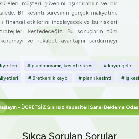
süreleri müşteri güvenini aşındırabilir ve bir
kalede, BT kesinti süresinin gerçek maliyetini,
 finansal etkilerini inceleyecek ve bu riskleri
stratejileri keşfedeceğiz. Bu sonuçların tüm
 korumayı ve rekabet avantajını sürdürmeyi
iyetleri
# planlanmamış kesinti süresi
# kayıp gelir
liyetleri
# üretkenlik kaybı
# planlı kesinti
# iş kes
Başlayın
- ÜCRETSİZ Sınırsız Kapasiteli Sanal Bekleme Odas
Sıkça Sorulan Sorular