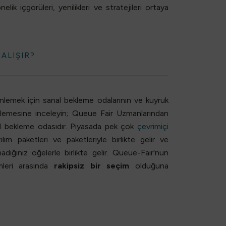
lik içgörüleri, yenilikleri ve stratejileri ortaya
ALIŞIR?
nlemek için sanal bekleme odalarının ve kuyruk
rinlemesine inceleyin; Queue Fair Uzmanlarından
al bekleme odasıdır. Piyasada pek çok
çevrimiçi
m paketleri ve paketleriyle birlikte gelir ve
dığınız öğelerle birlikte gelir. Queue-Fair'nun
leri
arasında
rakipsiz bir seçim
olduğuna