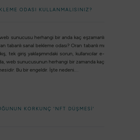
KLEME ODASI KULLANMALISINIZ?
de, web sunucusu herhangi bir anda kaç eşzamanlı
an tabanlı sanal bekleme odası? Oran tabanlı mı
ış, tek giriş yaklaşımındaki sorun, kullanıcılar e-
ğunda, web sunucusunun herhangi bir zamanda kaç
esidir
. Bu bir engeldir. İşte nedeni.…
RUĞUNUN KORKUNÇ 'NFT DÜŞMESI'