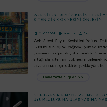
WEB SITESI BÜYÜK KESINTILERI 
SITENIZIN ÇÖKMESINI ÖNLEYIN
24.08.2024
Kılavuzlar
Barri
Web Sitesi Büyük Kesintileri Yoğun Traf
Günümüzün dijital çağında, yüksek trafi
çalışmasını sağlamak çok önemlidir. Queue-Fa
arttığında sitenizin çökmesini önlemek i
zirvelerini sizin için etkili bir şekilde yönetir.…
Daha fazla bilgi edinin
QUEUE-FAIR FINANS VE INSURTE
UYUMLULUĞUNA ULAŞMASINA NAS