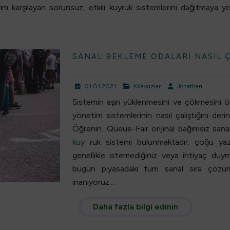
nı karşılayan sorunsuz, etkili kuyruk sistemlerini dağıtmaya yöne
SANAL BEKLEME ODALARI NASIL Ç
01.01.2021
Kılavuzlar
Jonathan
Sistemin aşırı yüklenmesini ve çökmesini ö
yönetim sistemlerinin nasıl çalıştığını de
Öğrenin. Queue-Fair orijinal bağımsız san
kuy
ruk sistemi bulunmaktadır; çoğu yazılı
genellikle istemediğiniz veya ihtiyaç duyma
bugün piyasadaki tüm
sanal sıra çözüm
inanıyoruz.…
Daha fazla bilgi edinin