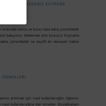
 (EĞER İNGILIZSENIZ KUYRUĞA
rdındaki bilime ve bunu nasıl daha yönetilebilir
imize bakıyoruz. Beklemek sinir bozucu! Kuyrukta
 daha yönetilebilir ve
keyifli
bir
deneyim
haline
E ÖRNEKLERI
ınızı artırmak için nasıl kullanılacağını öğrenin.
n nasıl kullanılacağına dair örnekler. Büyükbabam