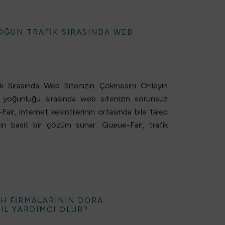
YOĞUN TRAFIK SIRASINDA WEB
ik Sırasında Web Sitenizin Çökmesini Önleyin
k yoğunluğu sırasında web sitenizin sorunsuz
ir, internet kesintilerinin ortasında bile talep
çin basit bir çözüm sunar. Queue-Fair, trafik
CH FIRMALARININ DORA
IL YARDIMCI OLUR?