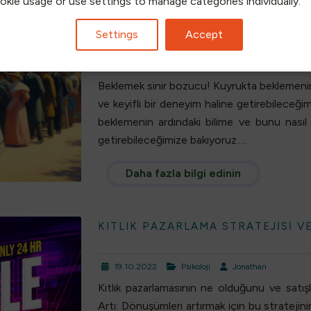
ookie usage or use settings to manage categories individually.
SIRADA BEKLEMENIN PSIKOLOJISI
GIRMEK)
Settings
Accept
24.01.2024
Psikoloji
Mike
Beklemek sinir bozucu! Kuyrukta beklemenin a
ve keyifli bir deneyim haline getirebileceğ
beklemenin ardındaki bilime ve bunu nasıl
getirebileceğimize bakıyoruz.…
Daha fazla bilgi edinin
KITLIK PAZARLAMA STRATEJISI V
19.10.2022
Psikoloji
Jonathan
Kıtlık pazarlamasının ne olduğunu ve satışlar
Artı: Dönüşümleri artırmak için bu stratejini