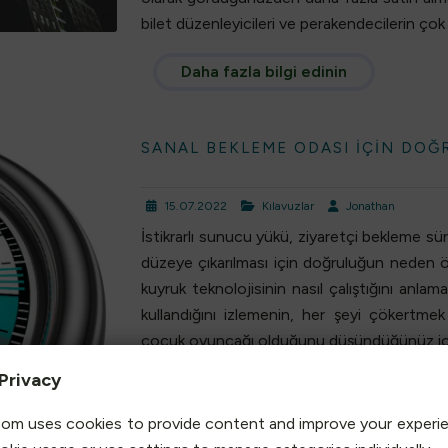
bilet düzenleyicileri ve perakendecilerin çok
Daha fazla bilgi edinin
SANAL BEKLEME ODASI IÇIN DOĞ
15.07.2022
Kılavuzlar
Jonathan
İstikrarlı sunucu yükü, ziyaretçi bekleme süre
düzeye çıkarılması için doğruluğun neden ö
kuyruk teknolojisinin nasıl çalıştığını anla
kullandığını izlemenin, her şeyi çökertmek
çocuk oyuncağı olduğunu düşündüğünüz için
Privacy
Daha fazla bilgi edinin
om uses cookies to provide content and improve your experi