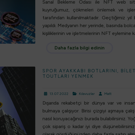
Sanal Bekleme Odası ile NFT web siten
kuyruğumuz, çökmeleri önlemek ve işlem
tarafından kullanılmaktadır. Geçtiğimiz y
yapıldı. Medyanın her yerinde, basında bolca
kişiliklerinin ve işletmelerinin NFT eylemine k
Daha fazla bilgi edinin
SPOR AYAKKABI BOTLARINI, BILET
TOUTLARI YENMEK
13.07.2022
Kılavuzlar
Matt
Dışarıda rekabetçi bir dünya var ve insa
bulmaya çalışıyor. Birisi çizgiyi aşmaya çalı
nasıl koruyacağınızı burada bulabilirsiniz. 
çok sipariş o kadar iyi diye düşünebilirsini
olarak gördüğünüzden daha fazla satın alması