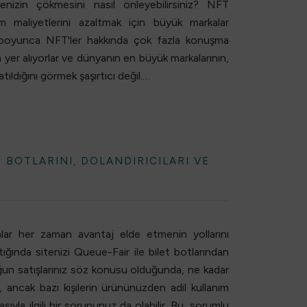
izin çökmesini nasıl önleyebilirsiniz? NFT
 maliyetlerini azaltmak için büyük markalar
ıl boyunca NFT'ler hakkında çok fazla konuşma
 yer alıyorlar ve dünyanın en büyük markalarının,
atıldığını görmek şaşırtıcı değil.…
 BOTLARINI, DOLANDIRICILARI VE
nlar her zaman avantaj elde etmenin yollarını
ştığında sitenizi Queue-Fair ile bilet botlarından
Yoğun satışlarınız söz konusu olduğunda, ne kadar
z, ancak bazı kişilerin ürününüzden adil kullanım
yla ilgili bir sorununuz da olabilir. Bu, sorumlu