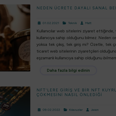
NEDEN ÜCRETE DAYALI SANAL BE
01.02.2021
Teknik
Matt
Kullanıcılar web sitelerini ziyaret ettiğin
kullanıcıya sahip olduğunu bilmez. Neden or
yoksa tek çıkış, tek giriş mi? Özetle, tek çık
ticaret web sitelerinin ziyaretçileri oldu
eşzamanlı kullanıcıya sahip olduğunu
bilmem
Daha fazla bilgi edinin
NFT'LERE GIRIŞ VE BIR NFT KUY
ÇÖKMESINI NASIL ÖNLEDIĞI
09.02.2022
Kılavuzlar
Jason