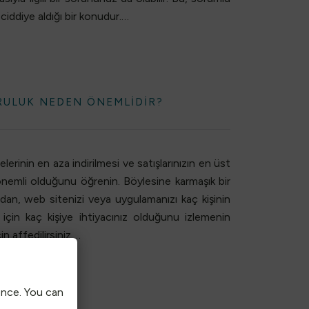
 ciddiye aldığı bir konudur.…
RULUK NEDEN ÖNEMLIDIR?
lerinin en aza indirilmesi ve satışlarınızın en üst
nemli olduğunu öğrenin. Böylesine karmaşık bir
madan, web sitenizi veya uygulamanızı kaç kişinin
 için kaç kişiye ihtiyacınız olduğunu izlemenin
 affedilirsiniz.…
ence. You can