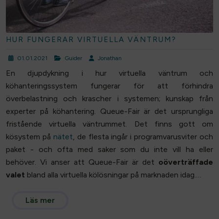
HUR FUNGERAR VIRTUELLA VÄNTRUM?
01.01.2021
Guider
Jonathan
En djupdykning i hur virtuella väntrum och
köhanteringssystem fungerar för att förhindra
överbelastning och krascher i systemen; kunskap från
experter på köhantering. Queue-Fair är det ursprungliga
fristående virtuella väntrummet. Det finns gott om
kösystem på
nätet
, de flesta ingår i programvarusviter och
paket - och ofta med saker som du inte vill ha eller
behöver. Vi anser att Queue-Fair är det
oöverträffade
valet
bland alla
virtuella kölösningar
på marknaden idag.…
Läs mer