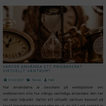
VARFÖR ANVÄNDA ETT PRISBASERAT
VIRTUELLT VÄNTRUM?
01.02.2021
Teknisk
Matt
När användarna är besökare på webbplatser vet
webbservern inte hur många samtidiga användare den har
vid varje tidpunkt. Varför ett virtuellt väntrum baserat på
taxa? Hastighetsbaserad eller en ut, en in? I ett nötskal är