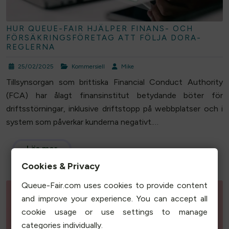
HUR QUEUE-FAIR HJÄLPER FINANS- OCH
FÖRSÄKRINGSFÖRETAG ATT FÖLJA DORA-
REGLERNA
25/02/2025
Kommersiell
Mike
Tillsynsorgan som brittiska Financial Conduct Authority
(FCA) har ålagt finansinstitut betydande böter för
driftsstörningar, inklusive driftstopp på webbplatser och i
system som påverkar kunderna negativt.…
Läs mer
Cookies & Privacy
Queue-Fair.com uses cookies to provide content
and improve your experience. You can accept all
cookie usage or use settings to manage
categories individually.