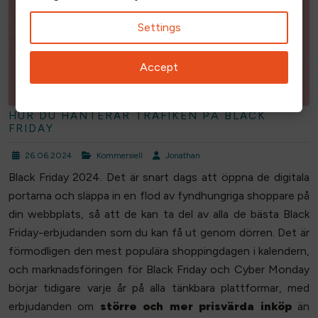
Settings
Accept
HUR DU HANTERAR TRAFIKEN PÅ BLACK
FRIDAY
26.06.2024
Kommersiell
Jonathan
Black Friday 2024. Det är snart dags att öppna de digitala
portarna och släppa in en flod av fyndhungriga shoppare på
din webbplats, så att de kan ta del av alla de bästa Black
Friday-erbjudanden som du kan få ut genom dörren. Det är
förmodligen den mest populära shoppingdagen i kalendern,
och marknadsföringen för Black Friday och Cyber Monday
börjar tidigare varje år på alla tänkbara plattformar, med
erbjudanden om
större och mer prisvärda inköp
än