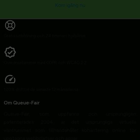
Kom igång nu
Gratis utbildning och 24 timmars hjälplinje
Överensstämmer med GDPR och WCAG 2.2
100% drifttid de senaste 12 månaderna
Om Queue-Fair
Queue-Fair, som uppfanns och ursprungligen
patenterades 2004, är det ursprungliga virtuella
väntrummet som tillhandahåller köhantering online för
upptagna webbplatser och appar.