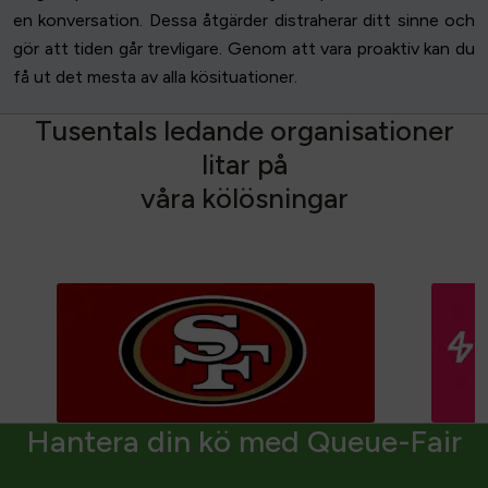
en konversation. Dessa åtgärder distraherar ditt sinne och
gör att tiden går trevligare. Genom att vara proaktiv kan du
få ut det mesta av alla kösituationer.
T
u
s
e
n
t
a
l
s
l
e
d
a
n
d
e
o
r
g
a
n
i
s
a
t
i
o
n
e
r
l
i
t
a
r
p
å
v
å
r
a
k
ö
l
ö
s
n
i
n
g
a
r
Hantera din kö med Queue-Fair