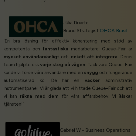
Júlia Duarte
Brand Strategist
OHCA Brasil
‘En bra lösning för effektiv köhantering med stöd av
kompetenta och
fantastiska
medarbetare. Queue-Fair är
mycket användarvänligt
och
enkelt att integrera
. Deras
team hjälpte oss
varje steg på vägen
. Tack vare Queue-Fair
kunde vi förse våra användare med en
snygg
och fungerande
automatiserad kö. De har en
vacker
administrativ
instrumentpanel. Vi är glada att vi hittade Queue-Fair och att
vi kan
räkna med dem
för våra affärsbehov. Vi
älskar
tjänsten!’
Gabriel W - Business Operations