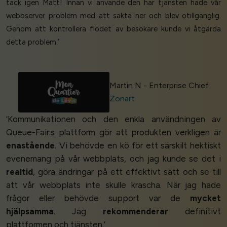
tack igen Matt! Innan vi använde den här tjänsten hade vår
webbserver problem med att sakta ner och blev otillgänglig.
Genom att kontrollera flödet av besökare kunde vi åtgärda
detta problem.’
Martin N - Enterprise Chief
Zonart
‘Kommunikationen och den enkla användningen av
Queue-Fair:s plattform gör att produkten verkligen är
enastående
. Vi behövde en kö för ett särskilt hektiskt
evenemang på vår webbplats, och jag kunde se det i
realtid
, göra ändringar på ett effektivt sätt och se till
att vår webbplats inte skulle krascha. När jag hade
frågor eller behövde support var de
mycket
hjälpsamma
. Jag
rekommenderar
definitivt
plattformen och tjänsten.’