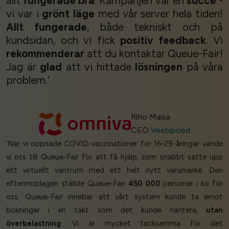
allt
fungerade bra
. Kampanjen var en
succé
-
vi var i
grönt läge
med vår server hela tiden!
Allt fungerade
, både tekniskt och på
kundsidan, och vi fick
positiv feedback
. Vi
rekommenderar
att du kontaktar Queue-Fair!
Jag är
glad
att vi hittade
lösningen
på våra
problem.’
Riho Maisa
CEO
Veebipoed
‘När vi öppnade COVID-vaccinationer för 16-29-åringar vände
vi oss till Queue-Fair för att få hjälp, som snabbt satte upp
ett virtuellt väntrum med ett helt nytt varumärke. Den
eftermiddagen ställde Queue-Fair
450 000
personer i kö för
oss. Queue-Fair innebar att vårt system kunde ta emot
bokningar i en takt som det kunde hantera,
utan
överbelastning
. Vi är mycket tacksamma för det