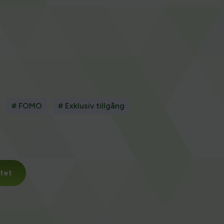
# FOMO
# Exklusiv tillgång
tet