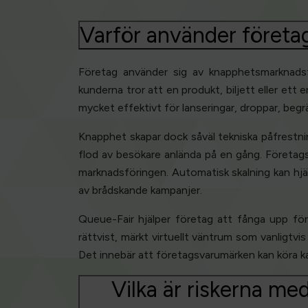
Varför använder företa
Företag använder sig av knapphetsmarknadsf
kunderna tror att en produkt, biljett eller ett
mycket effektivt för lanseringar, droppar, begr
Knapphet skapar dock såväl tekniska påfrestni
flod av besökare anlända på en gång. Företag
marknadsföringen. Automatisk skalning kan hjäl
av brådskande kampanjer.
Queue-Fair hjälper företag att fånga upp fö
rättvist, märkt virtuellt väntrum som vanligtv
Det innebär att företagsvarumärken kan köra k
Vilka är riskerna m