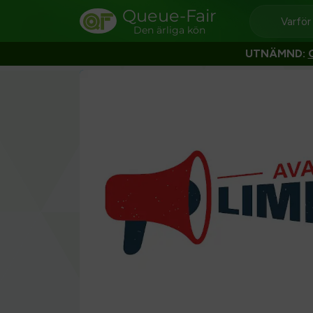
Queue-Fair
Varför
Den ärliga kön
UTNÄMND: