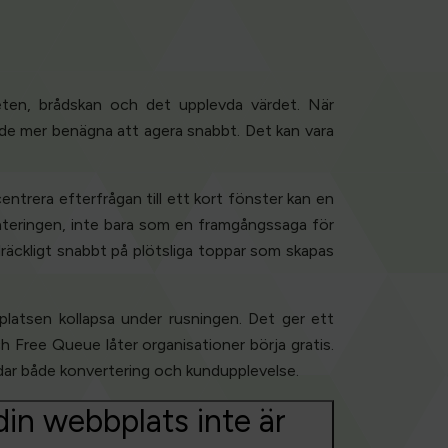
eten, brådskan och det upplevda värdet. När
är de mer benägna att agera snabbt. Det kan vara
trera efterfrågan till ett kort fönster kan en
nteringen, inte bara som en framgångssaga för
lräckligt snabbt på plötsliga toppar som skapas
latsen kollapsa under rusningen. Det ger ett
h Free Queue låter organisationer börja gratis.
dar både konvertering och kundupplevelse.
in webbplats inte är