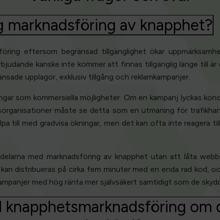
g marknadsföring av knapphet?
öring eftersom begränsad tillgänglighet ökar uppmärksamh
 erbjudande kanske inte kommer att finnas tillgänglig länge till 
änsade upplagor, exklusiv tillgång och reklamkampanjer.
ngar som kommersiella möjligheter. Om en kampanj lyckas koncen
sorganisationer måste se detta som en utmaning för trafikha
pa till med gradvisa ökningar, men det kan ofta inte reagera til
rdelarna med marknadsföring av knapphet utan att låta webbp
is kan distribueras på cirka fem minuter med en enda rad kod, oc
ampanjer med hög ränta mer självsäkert samtidigt som de skyd
ed knapphetsmarknadsföring om d