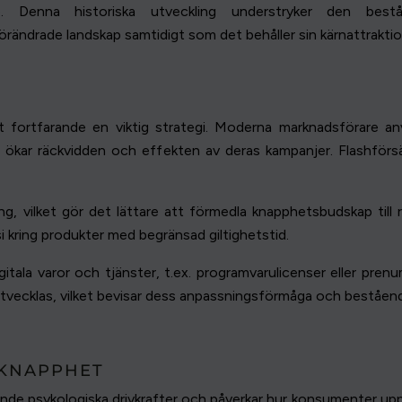
se. Denna historiska utveckling understryker den b
örändrade landskap samtidigt som det behåller sin kärnattraktio
ortfarande en viktig strategi. Moderna marknadsförare anv
 ökar räckvidden och effekten av deras kampanjer. Flashförsäl
ing, vilket gör det lättare att förmedla knapphetsbudskap till
si kring produkter med begränsad giltighetstid.
tala varor och tjänster, t.ex. programvarulicenser eller pren
tvecklas, vilket bevisar dess anpassningsförmåga och beståend
 KNAPPHET
nde psykologiska drivkrafter och påverkar hur konsumenter uppf