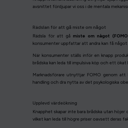
avsnittet fördjupar vi oss i de mentala meka
Rädslan för att gå miste om något
Rädsla för att gå
miste om något (FOMO
konsumenter uppfattar att andra kan få något s
När konsumenter ställs inför en knapp produkt
brådska kan leda till impulsiva köp och ett ök
Marknadsförare utnyttjar FOMO genom att lyf
handling och dra nytta av det psykologiska ob
Upplevd värdeökning
Knapphet skapar inte bara brådska utan höjer
vilket kan leda till högre priser oavsett deras fa