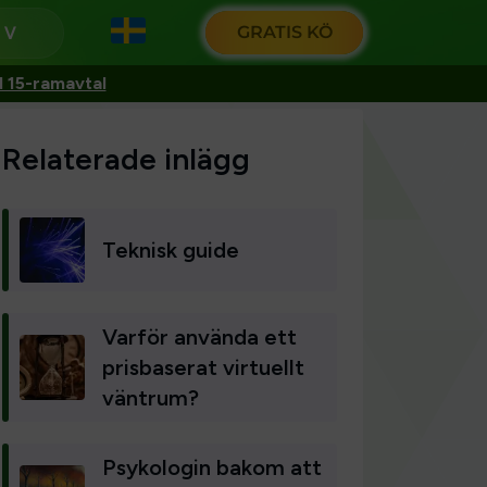
GRATIS KÖ
g
d 15-ramavtal
Relaterade inlägg
Teknisk guide
Varför använda ett
prisbaserat virtuellt
väntrum?
Psykologin bakom att