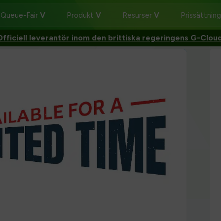
 Queue-Fair
Produkt
Resurser
Prissättnin
Officiell leverantör inom den brittiska regeringens G-Clou