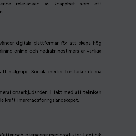
estående relevansen av knapphet som ett
n.
änder digitala plattformar för att skapa hög
jning online och nedräkningstimers är vanliga
 rätt målgrupp. Sociala medier förstärker denna
umerationserbjudanden. I takt med att tekniken
e kraft i marknadsföringslandskapet.
attar och interagerar med produkter. I det här