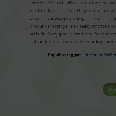
snabbt för att säkra en eftertraktad
medfödda rädsla för att gå miste om någo
ökad värdeuppfattning. Från tids
produktlanseringar kan sällsynthetens lo
artikeln fördjupar vi oss i den fasciner
och undersöker hur den formar konsume
Populära taggar:
# Marknadsföri
Kom