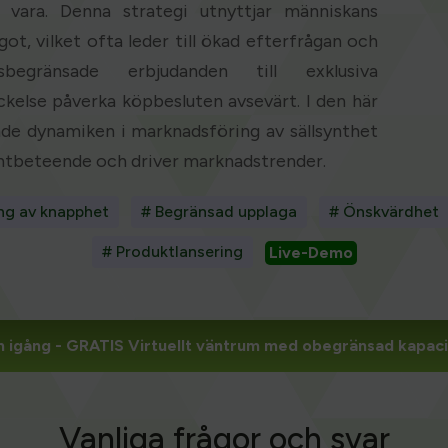
 vara. Denna strategi utnyttjar människans
t, vilket ofta leder till ökad efterfrågan och
begränsade erbjudanden till exklusiva
ckelse påverka köpbesluten avsevärt. I den här
ande dynamiken i marknadsföring av sällsynthet
ntbeteende och driver marknadstrender.
ng av knapphet
# Begränsad upplaga
# Önskvärdhet
# Produktlansering
Live-Demo
 igång
- GRATIS Virtuellt väntrum med obegränsad kapaci
Vanliga frågor och svar