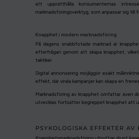
att upprätthålla konsumenternas intres
marknadsföringsverktyg, som anpassar sig till f
Knapphet i modern marknadsföring
På dagens snabbfotade marknad är knapphet f
efterfrågan genom att skapa knapphet, vilket
taktiker.
Digital annonsering möjliggör exakt målinriktn
effekt, där virala kampanjer kan skapa en frene
Marknadsföring av knapphet omfattar även digi
utvecklas fortsätter begreppet knapphet att u
PSYKOLOGISKA EFFEKTER AV
Knapphetsmarknadsföring utnyttjar djupt ligga