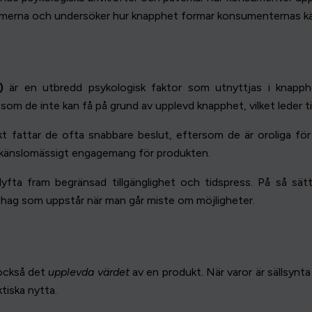
nismerna och undersöker hur knapphet formar konsumenternas k
)
är en utbredd psykologisk faktor som utnyttjas i knapph
om de inte kan få på grund av upplevd knapphet, vilket leder ti
 fattar de ofta snabbare beslut, eftersom de är oroliga för a
at känslomässigt engagemang för produkten.
ta fram begränsad tillgänglighet och tidspress. På så sät
ehag som uppstår när man går miste om möjligheter.
 också det
upplevda värdet
av en produkt. När varor är sällsynta
ktiska nytta.